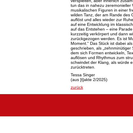
verspielten, aber innerlich zus
tun das in nahezu zeremonieller W
musikalischen Figuren in einer f
wilden Tanz, der am Rande des Ch
auflöst und alles wieder zur Ruhe
auf eine Entwicklung im klassisc
auf das Entstehen – eine Parade 
kurzzeitig verkörpert und dann w
zurückgezogen werden. Es ist Mu
Moment.“ Das Stück ist dabei al
geschrieben, als „zehnminütiger 
dem sich Formen entwickeln, Text
auflösen und Rhythmus zum struk
schwindet der Klang, als würde e
zurücktreten.
Tessa Singer
(aus [t]akte 2/2025)
zurück