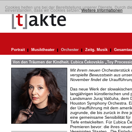
Cookies helfen uns bei der Bereitstellung unserer Dienste. Durch di
einverstanden, dass wir Cookies setzen.
Weitere Informationen
Portrait
Musiktheater
Orchester
Zeitg. Musik
Gesamtau
Von den Träumen der Kindheit. Ľubica Čekovskás „Toy Processi
Mit ihrem neuen Orchesterstück 
verspielte Bewusstsein aus unser
November findet die Uraufführung
Das neue Werk der slowakischen
langjährigen künstlerischen und 
Landsmann Juraj Valčuha, dem Di
Houston Symphony Orchestra. Ei
der Uraufführung mit dem amerik
zugrunde, die bis zurück in ihre j
eine gemeinsame Sensibilität für
Tiefe entwickelten. Für Ľubica Č
Premieren bevor: die ihres neuen
Vereinigten Staaten. „Die Einlad