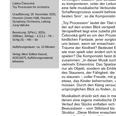
zu komponieren, unter der Leitun
Ľubica Čekovská
Toy Procession for orchestra
eine tiefe musikalische Verbunde
Schaffensprozess sowohl befreie
Uraufführung: 28. November 2025,
besten Sinn“, so die Komponisti
Houston (Jones Hall), Houston
Symphony Orchestra, Leitung:
„Toy Procession“ lautet der Tite
Juraj Valčuha
der auf den ersten Blick verspielt
Verspieltheit liegt eine zutiefst 
Besetzung: 3(Picc), 3(Eh),
Čekovská geht es um den Prozess
3(BKlar), 3(Kfag) – 4,3,3,1 – Pk –
kindlichen Fantasie, jener sorglos
Schlg (5) – Hfe – Str
uns lassen, wenn wir erwachsen
Aufführungsdauer: ca. 10 Minuten
Träume der Kindheit? Bedeutet E
wie man spielt oder ändert sich le
Verlag: Alkor-Edition Kassel,
spielen? Die Komponistin fasst di
AOE10675, Aufführungsmaterial
zusammen: „In dieser Musik such
leihweise
vielmehr Erkenntnis. Das Spielze
nur als Objekt, sondern als Emb
des Staunens, der Fähigkeit, die
zu staunen – voller Freude, mit g
etwas, das Kinder beherrschen, u
müssen. Durch den Klang versuc
ursprünglichen Blick zu finden, zu
Musikalisch drückt sich das in m
denen eine eigene melodische D
Verlauf des Stücks entfalten sic
Bewusstsein – vom Stillstand bis 
Struktur. „Diese Motive erwachen