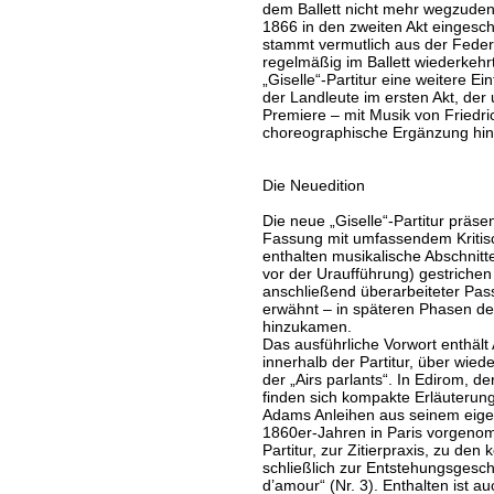
dem Ballett nicht mehr wegzudenk
1866 in den zweiten Akt eingesch
stammt vermutlich aus der Feder
regelmäßig im Ballett wiederkehrt
„Giselle“-Partitur eine weitere 
der Landleute im ersten Akt, der 
Premiere – mit Musik von Friedri
choreographische Ergänzung h
Die Neuedition
Die neue „Giselle“-Partitur präsen
Fassung mit umfassendem Kriti
enthalten musikalische Abschnitt
vor der Uraufführung) gestrichen
anschließend überarbeiteter Pas
erwähnt – in späteren Phasen de
hinzukamen.
Das ausführliche Vorwort enthält
innerhalb der Partitur, über wie
der „Airs parlants“. In Edirom, 
finden sich kompakte Erläuterun
Adams Anleihen aus seinem eigen
1860er-Jahren in Paris vorgenom
Partitur, zur Zitierpraxis, zu de
schließlich zur Entstehungsgesc
d’amour“ (Nr. 3). Enthalten ist au