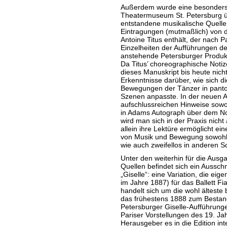
Außerdem wurde eine besonders 
Theatermuseum St. Petersburg üb
entstandene musikalische Quelle 
Eintragungen (mutmaßlich) von d
Antoine Titus enthält, der nach 
Einzelheiten der Aufführungen des
anstehende Petersburger Produkt
Da Titus’ choreographische Notiz
dieses Manuskript bis heute nich
Erkenntnisse darüber, wie sich d
Bewegungen der Tänzer in pant
Szenen anpasste. In der neuen 
aufschlussreichen Hinweise sowoh
in Adams Autograph über dem Not
wird man sich in der Praxis nich
allein ihre Lektüre ermöglicht ein
von Musik und Bewegung sowohl
wie auch zweifellos in anderen 
Unter den weiterhin für die Aus
Quellen befindet sich ein Ausschn
„Giselle“: eine Variation, die eig
im Jahre 1887) für das Ballett F
handelt sich um die wohl älteste 
das frühestens 1888 zum Bestandt
Petersburger Giselle-Aufführung
Pariser Vorstellungen des 19. Jah
Herausgeber es in die Edition int