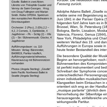
vorüber. Die Neuedition klärt vie
Giselle. Ballett in zwei Akten.
Fassung zurück.
Libretto von Théophile Gautier und
Vernoy de Saint-Georges. Hrsg.
Adolphe Adams Ballett „Giselle ou
von Doug Fullington und Marian
erlebte seine mit Begeisterung
Smith. Reihe OPERA. Spektrum
des europäischen Musiktheaters in
Juni 1841 in der Pariser Opéra (
Einzelausgaben
folgenden fünf Jahre kam es in B
Brüssel, Wien, St. Petersburg (1
Orchester: 2 (Picc), 2 (Eh),2,2 –
Bologna, Berlin, Lissabon, Mosk
4,2, 2 Cornets, 3, Ophikleïde, 4
Valencia, Florenz, Genua (1844)
Jagdhörner – Pk – Schlg (2) – Hfe
(2) – Str / Bühnenmusik: Glocke, 4
New York, Philadelphia und Char
Jagdhörner
weiteren Verlauf des 19. und dan
Aufführungen in Europa sowie in 
Aufführungsdauer: ca. 110
heute fester Bestandteil des inte
Minuten Verlag: Bärenreiter,
BA08819, Partitur käuflich,
Die besondere Qualität der Musik
Aufführungsmaterial leihweise,
Beginn an hervorgehoben; noch i
Klavierauszug mit Bühnennotizen
Bühnenwerken des Komponisten a
vorhanden
ist perfekt instrumentiert und bed
Photos (Angela Sterling): „Giselle“
Schreibart der Symphonie concer
beim Pacific Northwest Ballet in
unterschiedlichen Personengrupp
Seattle (Angela Sterling)
einen individuellen musikalischen
Klangwelten beim Eintauchen in 
orientiert sich eng an der Handlu
„musique parlante“ (ähnlich de
Hervorhebung der Silbenfolge ei
herausragende, einfallsreiche u
wirkungsvolle Partitur.