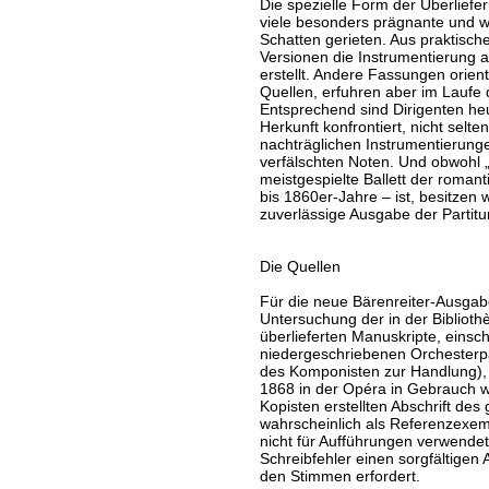
Die spezielle Form der Überliefe
viele besonders prägnante und 
Schatten gerieten. Aus praktisc
Versionen die Instrumentierung 
erstellt. Andere Fassungen orien
Quellen, erfuhren aber im Laufe
Entsprechend sind Dirigenten heu
Herkunft konfrontiert, nicht selten
nachträglichen Instrumentierung
verfälschten Noten. Und obwohl „
meistgespielte Ballett der roman
bis 1860er-Jahre – ist, besitzen w
zuverlässige Ausgabe der Partit
Die Quellen
Für die neue Bärenreiter-Ausgabe
Untersuchung der in der Biblioth
überlieferten Manuskripte, einsc
niedergeschriebenen Orchesterpa
des Komponisten zur Handlung),
1868 in der Opéra in Gebrauch w
Kopisten erstellten Abschrift des
wahrscheinlich als Referenzexem
nicht für Aufführungen verwende
Schreibfehler einen sorgfältigen
den Stimmen erfordert.