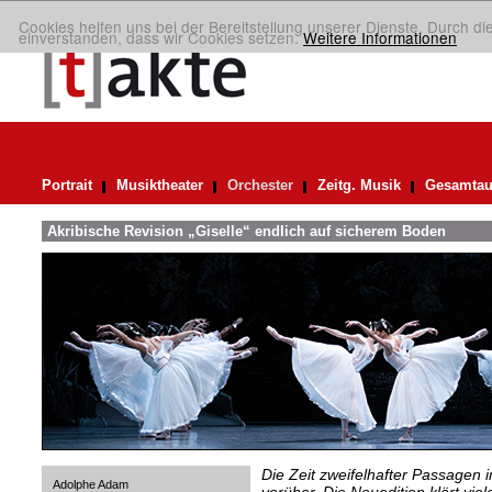
Cookies helfen uns bei der Bereitstellung unserer Dienste. Durch di
einverstanden, dass wir Cookies setzen.
Weitere Informationen
Portrait
Musiktheater
Orchester
Zeitg. Musik
Gesamtau
Akribische Revision „Giselle“ endlich auf sicherem Boden
Die Zeit zweifelhafter Passagen i
Adolphe Adam