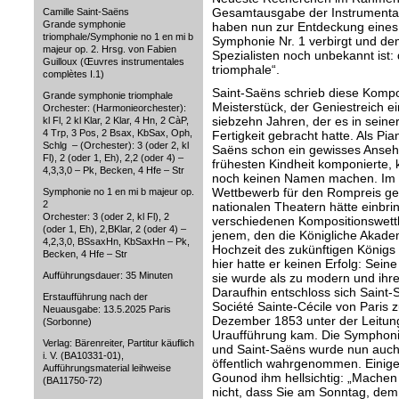
Gesamtausgabe der Instrumentalw
Camille Saint-Saëns
Grande symphonie
haben nun zur Entdeckung eines W
triomphale/Symphonie no 1 en mi b
Symphonie Nr. 1 verbirgt und de
majeur op. 2. Hrsg. von Fabien
Spezialisten noch unbekannt ist
Guilloux (Œuvres instrumentales
triomphale“.
complètes I.1)
Saint-Saëns schrieb diese Kompo
Grande symphonie triomphale
Meisterstück, der Geniestreich 
Orchester: (Harmonieorchester):
siebzehn Jahren, der es in seiner
kl Fl, 2 kl Klar, 2 Klar, 4 Hn, 2 CàP,
4 Trp, 3 Pos, 2 Bsax, KbSax, Oph,
Fertigkeit gebracht hatte. Als Pi
Schlg – (Orchester): 3 (oder 2, kl
Saëns schon ein gewisses Ansehe
Fl), 2 (oder 1, Eh), 2,2 (oder 4) –
frühesten Kindheit komponierte, 
4,3,3,0 – Pk, Becken, 4 Hfe – Str
noch keinen Namen machen. Im J
Wettbewerb für den Rompreis ges
Symphonie no 1 en mi b majeur op.
2
nationalen Theatern hätte einbr
Orchester: 3 (oder 2, kl Fl), 2
verschiedenen Kompositionswettb
(oder 1, Eh), 2,BKlar, 2 (oder 4) –
jenem, den die Königliche Akade
4,2,3,0, BSsaxHn, KbSaxHn – Pk,
Hochzeit des zukünftigen Königs 
Becken, 4 Hfe – Str
hier hatte er keinen Erfolg: Sein
Aufführungsdauer: 35 Minuten
sie wurde als zu modern und ihr
Daraufhin entschloss sich Saint-
Erstaufführung nach der
Société Sainte-Cécile von Paris 
Neuausgabe: 13.5.2025 Paris
Dezember 1853 unter der Leitun
(Sorbonne)
Uraufführung kam. Die Symphonie
Verlag: Bärenreiter, Partitur käuflich
und Saint-Saëns wurde nun auch
i. V. (BA10331-01),
öffentlich wahrgenommen. Einige
Aufführungsmaterial leihweise
Gounod ihm hellsichtig: „Machen 
(BA11750-72)
nicht, dass Sie am Sonntag, dem