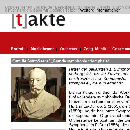
Cookies helfen uns bei der Bereitstellung unserer Dienste. Durch di
einverstanden, dass wir Cookies setzen.
Weitere Informationen
Portrait
Musiktheater
Orchester
Zeitg. Musik
Gesamtau
Camille Saint-Saëns’ „Grande symphonie triomphale“
Hinter der bekannten 1. Symphon
verbarg sich, bis vor Kurzem un
des französischen Komponisten,
triomphale“, die nun ediert ist.
Bis vor Kurzem enthielt der Werk
fünf vollendete symphonische Or
Lebzeiten des Komponisten veröf
Nr. 1 in Es-Dur op. 2 (1855), die
(1859) und die berühmte Symphoni
die sogenannte „Orgelsymphonie
Orchesterwerke posthum: die Sym
Symphonie in F-Dur (1856), die 
Neueste Recherchen im Rahmen d