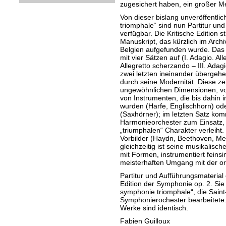
zugesichert haben, ein großer Me
Von dieser bislang unveröffentl
triomphale“ sind nun Partitur und
verfügbar. Die Kritische Edition st
Manuskript, das kürzlich im Arch
Belgien aufgefunden wurde. Das 
mit vier Sätzen auf (I. Adagio. Al
Allegretto scherzando – III. Adag
zwei letzten ineinander übergehe
durch seine Modernität. Diese zeig
ungewöhnlichen Dimensionen, vo
von Instrumenten, die bis dahin 
wurden (Harfe, Englischhorn) o
(Saxhörner); im letzten Satz kom
Harmonieorchester zum Einsatz,
„triumphalen“ Charakter verleiht
Vorbilder (Haydn, Beethoven, Me
gleichzeitig ist seine musikalische
mit Formen, instrumentiert feinsin
meisterhaften Umgang mit der o
Partitur und Aufführungsmaterial
Edition der Symphonie op. 2. Sie
symphonie triomphale“, die Saint
Symphonierochester bearbeitete. 
Werke sind identisch.
Fabien Guilloux