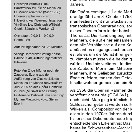
Jahren.
Christoph Willibald Gluck
Ballettmusik zu L’Île de Merlin, ou
Die Opéra-comique „L’Île de Mer
Le Monde renversé (Wien 1758).
uraufgeführt am 3. Oktober 1758
Choreographie von Franz
Hilverding van Wewen. Hrsg. von
manifestiert nicht nur Glucks sti
Yin-Shao Liu. Christoph Willibald
französischen Operntradition, so
Gluck, Sämtliche Werke II/3
dieser Theaterform in der habsbu
Theresias. Die Handlung beginnt 
Orchester: 0,0,0,1 – 0,0,0,0 –
Männern, die auf einer einsamen 
Cemb – Str
dem alle Verhältnisse auf den Ko
Aufführungsdauer: ca. 25 Minuten
amüsant es eingangs auch erschei
es, als es um die Gunst ihrer gel
Verlag: Bärenreiter-Verlag Kassel,
BA02293-40, Aufführungsmaterial
zu kämpfen müssen die beiden g
leihweise
würfeln. Und sie verlieren. In d
der Zauberer Merlin ein: Mit sein
Foto: Am Ende hilft nur noch der
Männern, ihre Geliebten zurückz
Zauberer. Szene aus der
Ende zu feiern, tanzen das Gefo
Aufführung von Glucks „L’Île de
Inselbewohner gemeinsam ein Sch
Merlin, ou Le Monde renversé“ im
Juni 2025 an der Opéra-Comique
Als 1956 die Oper im Rahmen d
in Paris (Musikalische Leitung:
veröffentlicht wurde (GGA IV/1), 
Guillemette Daboval, Inszenierung:
noch nicht. Man ging irrtümlich d
Myriam Marzouki, Foto: Stefan
Brion)
Schlusschor getanzt werden sollt
Wirken als „Compositor von der M
allem in den 1970er-Jahren dur
historischer Dokumente neue Impu
entscheidenden Erkenntnis: Das 
heute im Schwarzenberg-Archiv 