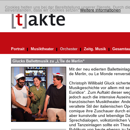
Cookies helfen uns bei der Bereitstellung unserer Dienste. Durch di
einverstanden, dass wir Cookies setzen.
Weitere Informationen
Portrait
Musiktheater
Orchester
Zeitg. Musik
Gesamtau
Glucks Ballettmusik zu „L’Île de Merlin“
Mit der neu edierten Balletteinla
de Merlin, ou Le Monde renversé“
Christoph Willibald Gluck sicherte
Musikgeschichte vor allem mit s
Euridice“. Zum Auftakt dieser w
jedoch auch die intensive Ausei
französischen Musiktheater. Ande
veraltete Stil der italienischen O
comique ihre Zuschauer durch ei
aber kunstvolle und lebendige Da
Sprechdialogen, volkstümlichen V
und Tanzeinlagen sollte ein The
Publikum von heute ebenso zu fa