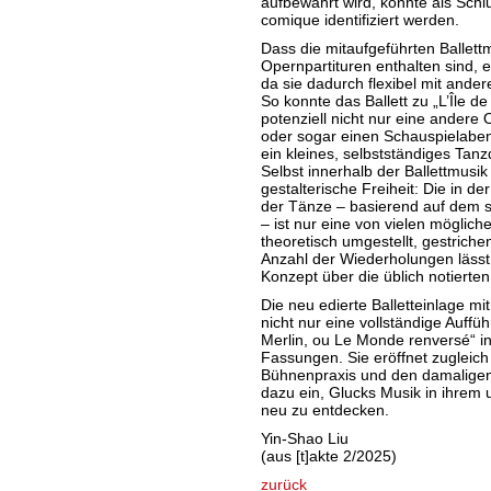
aufbewahrt wird, konnte als Schl
comique identifiziert werden.
Dass die mitaufgeführten Ballett
Opernpartituren enthalten sind, 
da sie dadurch flexibel mit ande
So konnte das Ballett zu „L’Île d
potenziell nicht nur eine ander
oder sogar einen Schauspielaben
ein kleines, selbstständiges Tan
Selbst innerhalb der Ballettmusik 
gestalterische Freiheit: Die in de
der Tänze – basierend auf dem s
– ist nur eine von vielen möglic
theoretisch umgestellt, gestrich
Anzahl der Wiederholungen lässt
Konzept über die üblich notierten
Die neu edierte Balletteinlage mit
nicht nur eine vollständige Auffü
Merlin, ou Le Monde renversé“ in
Fassungen. Sie eröffnet zugleich
Bühnenpraxis und den damaligen T
dazu ein, Glucks Musik in ihrem 
neu zu entdecken.
Yin-Shao Liu
(aus [t]akte 2/2025)
zurück