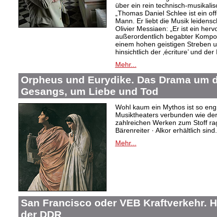
über ein rein technisch-musikali
„Thomas Daniel Schlee ist ein offe
Mann. Er liebt die Musik leidensc
Olivier Messiaen: „Er ist ein her
außerordentlich begabter Kompo
einem hohen geistigen Streben un
hinsichtlich der ‚écriture’ und der
Mehr...
Orpheus und Eurydike. Das Drama um d
Gesangs, um Liebe und Tod
Wohl kaum ein Mythos ist so eng
Musiktheaters verbunden wie de
zahlreichen Werken zum Stoff rag
Bärenreiter · Alkor erhältlich sind.
Mehr...
San Francisco oder VEB Kraftverkehr. H
der DDR