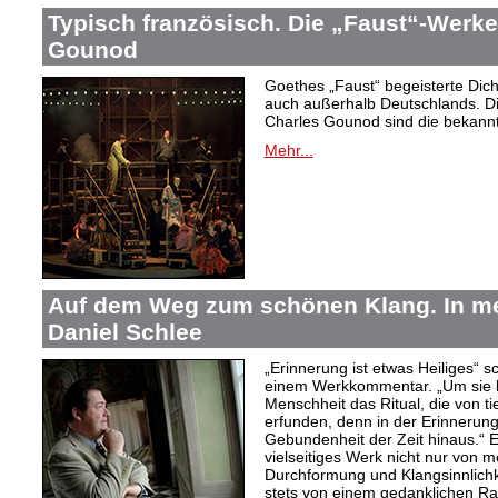
Typisch französisch. Die „Faust“-Werke
Gounod
Goethes „Faust“ begeisterte Dic
auch außerhalb Deutschlands. Di
Charles Gounod sind die bekann
Mehr...
Auf dem Weg zum schönen Klang. In 
Daniel Schlee
„Erinnerung ist etwas Heiliges“ 
einem Werkkommentar. „Um sie le
Menschheit das Ritual, die von t
erfunden, denn in der Erinnerung
Gebundenheit der Zeit hinaus.“ 
vielseitiges Werk nicht nur von m
Durchformung und Klangsinnlichk
stets von einem gedanklichen Ra