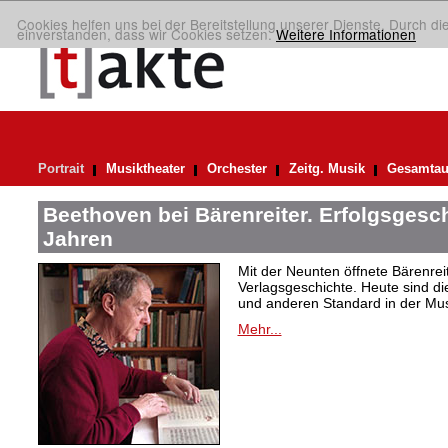
Cookies helfen uns bei der Bereitstellung unserer Dienste. Durch di
einverstanden, dass wir Cookies setzen.
Weitere Informationen
Portrait
Musiktheater
Orchester
Zeitg. Musik
Gesamtau
Beethoven bei Bärenreiter. Erfolgsgesch
Jahren
Mit der Neunten öffnete Bärenrei
Verlagsgeschichte. Heute sind di
und anderen Standard in der Mus
Mehr...