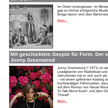
Im Osten unvergessen, im Westen
gab es höchst erfolgreiche Musi
Einige davon sind über Bärenreiter
Mehr...
Mit geschicktem Gespür für Form. Der 
Jonny Greenwood
Jonny Greenwood (* 1971) ist vie
Leadgitarrist von Radiohead und 
Jahrzehnten hat er sich auch a
– mit einem gefeierten Katalog 
hochkarätigen Filmmusiken, dar
auf dem Roman von Haruki Mur
To Talk About Kevin“ und dem O
Thread“.
Mehr...