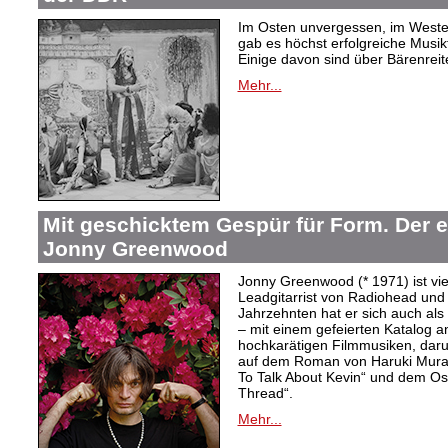
Im Osten unvergessen, im Westen
gab es höchst erfolgreiche Musi
Einige davon sind über Bärenreiter
Mehr...
Mit geschicktem Gespür für Form. Der 
Jonny Greenwood
Jonny Greenwood (* 1971) ist vie
Leadgitarrist von Radiohead und 
Jahrzehnten hat er sich auch a
– mit einem gefeierten Katalog 
hochkarätigen Filmmusiken, dar
auf dem Roman von Haruki Mur
To Talk About Kevin“ und dem O
Thread“.
Mehr...