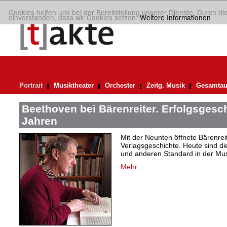
Cookies helfen uns bei der Bereitstellung unserer Dienste. Durch di
einverstanden, dass wir Cookies setzen.
Weitere Informationen
Portrait
Musiktheater
Orchester
Zeitg. Musik
Gesamtau
Beethoven bei Bärenreiter. Erfolgsgesch
Jahren
Mit der Neunten öffnete Bärenrei
Verlagsgeschichte. Heute sind di
und anderen Standard in der Mus
Mehr...