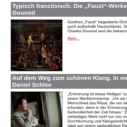
Typisch französisch. Die „Faust“-Werke
Gounod
Goethes „Faust“ begeisterte Dic
auch außerhalb Deutschlands. Di
Charles Gounod sind die bekann
Mehr...
Auf dem Weg zum schönen Klang. In 
Daniel Schlee
„Erinnerung ist etwas Heiliges“ 
einem Werkkommentar. „Um sie le
Menschheit das Ritual, die von t
erfunden, denn in der Erinnerung
Gebundenheit der Zeit hinaus.“ 
vielseitiges Werk nicht nur von m
Durchformung und Klangsinnlichk
stets von einem gedanklichen Ra