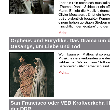
über ein rein technisch-musikali
„Thomas Daniel Schlee ist ein offe
Mann. Er liebt die Musik leidensc
Olivier Messiaen: „Er ist ein her
außerordentlich begabter Kompo
einem hohen geistigen Streben un
hinsichtlich der ‚écriture’ und der
Mehr...
Orpheus und Eurydike. Das Drama um d
Gesangs, um Liebe und Tod
Wohl kaum ein Mythos ist so eng
Musiktheaters verbunden wie de
zahlreichen Werken zum Stoff rag
Bärenreiter · Alkor erhältlich sind.
Mehr...
San Francisco oder VEB Kraftverkehr. H
der DDR