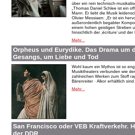
über ein rein technisch-musikali
„Thomas Daniel Schlee ist ein offe
Mann. Er liebt die Musik leidensc
Olivier Messiaen: „Er ist ein her
außerordentlich begabter Kompo
einem hohen geistigen Streben un
hinsichtlich der ‚écriture’ und der
Mehr...
Orpheus und Eurydike. Das Drama um d
Gesangs, um Liebe und Tod
Wohl kaum ein Mythos ist so eng
Musiktheaters verbunden wie de
zahlreichen Werken zum Stoff rag
Bärenreiter · Alkor erhältlich sind.
Mehr...
San Francisco oder VEB Kraftverkehr. H
der DDR