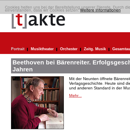
Cookies helfen uns bei der Bereitstellung unserer Dienste. Durch di
einverstanden, dass wir Cookies setzen.
Weitere Informationen
Portrait
Musiktheater
Orchester
Zeitg. Musik
Gesamtau
Beethoven bei Bärenreiter. Erfolgsgesch
Jahren
Mit der Neunten öffnete Bärenrei
Verlagsgeschichte. Heute sind di
und anderen Standard in der Mus
Mehr...