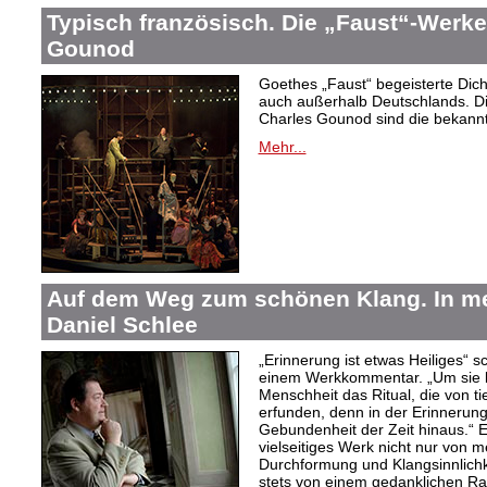
Typisch französisch. Die „Faust“-Werke
Gounod
Goethes „Faust“ begeisterte Dic
auch außerhalb Deutschlands. Di
Charles Gounod sind die bekann
Mehr...
Auf dem Weg zum schönen Klang. In 
Daniel Schlee
„Erinnerung ist etwas Heiliges“ 
einem Werkkommentar. „Um sie le
Menschheit das Ritual, die von t
erfunden, denn in der Erinnerung
Gebundenheit der Zeit hinaus.“ 
vielseitiges Werk nicht nur von m
Durchformung und Klangsinnlichk
stets von einem gedanklichen Ra