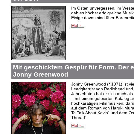
Im Osten unvergessen, im Westen
gab es höchst erfolgreiche Musi
Einige davon sind über Bärenreiter
Mehr...
Mit geschicktem Gespür für Form. Der 
Jonny Greenwood
Jonny Greenwood (* 1971) ist vie
Leadgitarrist von Radiohead und 
Jahrzehnten hat er sich auch a
– mit einem gefeierten Katalog 
hochkarätigen Filmmusiken, dar
auf dem Roman von Haruki Mur
To Talk About Kevin“ und dem O
Thread“.
Mehr...