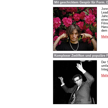
Mit geschicktem Gespür für Form.
Jonn
Lead
Jahr
eine
Film
Haru
dem 
Mehr
Komplexer Zwölfton und populäre F
Der 
umfa
Inte
Mehr