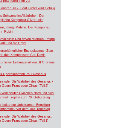
a Illean stellt sich vor
sionärer Blick. Beat Furrer wird siebzig
s Seltsame im Alltäglichen. Der
glische Komponist Oliver Leith
rm, Klang, Materie. Der Komponist
nn Robin
nmal alles! Und davon reichlich! Philipp
intz und die Orgel
erschütterlicher Enthusiasmus. Zum
de des Komponisten Carl Davis
kor liefert Leihmaterial von Ut Orpheus
s
s Opernschaffen Paul Dessaus
lea oder Die Wahrheit des Gesangs -
e Opern Francesco Cileas (Teil 2)
n Widerläufer zwischen Nord und Süd.
nfred Trojahn zum 70. Geburtstag
r bekannte Unbekannte. Engelbert
mperdinck vor dem 100. Todestag
lea oder Die Wahrheit des Gesangs.
e Opern Francesco Cileas (Teil 1)