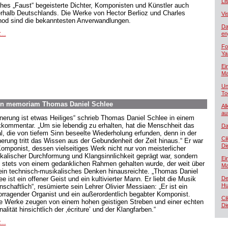
Lis
hes „Faust“ begeisterte Dichter, Komponisten und Künstler auch
rhalb Deutschlands. Die Werke von Hector Berlioz und Charles
Vi
od sind die bekanntesten Anverwandlungen.
Da
...
en
Fo
Ya
Ei
Ma
Un
To
In memoriam Thomas Daniel Schlee
Al
au
nnerung ist etwas Heiliges“ schrieb Thomas Daniel Schlee in einem
kommentar. „Um sie lebendig zu erhalten, hat die Menschheit das
Da
al, die von tiefem Sinn beseelte Wiederholung erfunden, denn in der
Ci
nerung tritt das Wissen aus der Gebundenheit der Zeit hinaus.“ Er war
Di
Komponist, dessen vielseitiges Werk nicht nur von meisterlicher
kalischer Durchformung und Klangsinnlichkeit geprägt war, sondern
Ei
 stets von einem gedanklichen Rahmen gehalten wurde, der weit über
Ma
rein technisch-musikalisches Denken hinausreichte. „Thomas Daniel
e ist ein offener Geist und ein kultivierter Mann. Er liebt die Musik
De
Hu
nschaftlich“, resümierte sein Lehrer Olivier Messiaen: „Er ist ein
orragender Organist und ein außerordentlich begabter Komponist.
Ci
e Werke zeugen von einem hohen geistigen Streben und einer echten
Di
nalität hinsichtlich der ‚écriture’ und der Klangfarben.“
...