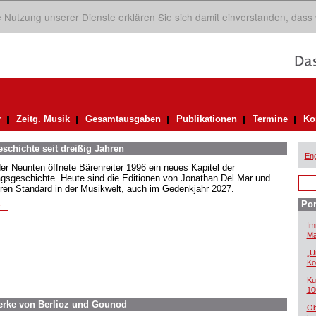
ie Nutzung unserer Dienste erklären Sie sich damit einverstanden, dass
r
Zeitg. Musik
Gesamtausgaben
Publikationen
Termine
Ko
eschichte seit dreißig Jahren
Eng
der Neunten öffnete Bärenreiter 1996 ein neues Kapitel der
agsgeschichte. Heute sind die Editionen von Jonathan Del Mar und
ren Standard in der Musikwelt, auch im Gedenkjahr 2027.
Por
...
Im
Ma
„U
Ko
Ku
10
Werke von Berlioz und Gounod
Ob