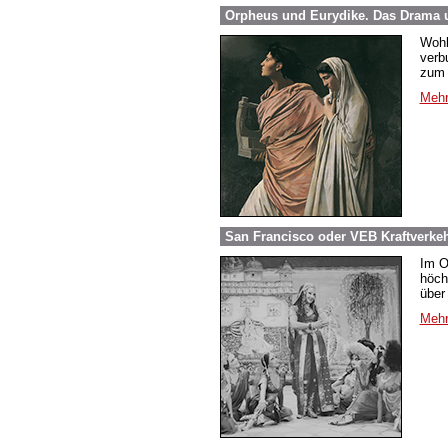
Orpheus und Eurydike. Das Drama 
Wohl
verb
zum S
Mehr
San Francisco oder VEB Kraftverkeh
Im O
höch
über 
Mehr