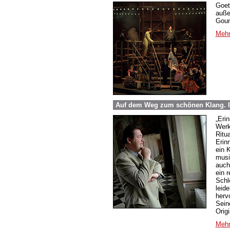
Goet
auße
Goun
Mehr
Auf dem Weg zum schönen Klang. 
„Eri
Werk
Ritu
Erin
ein 
musi
auch
ein 
Schle
leide
herv
Sein
Origi
Mehr