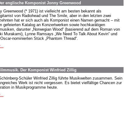
 Der englische Komponist Jonny Greenwood
y Greenwood (* 1971) ist vielleicht am besten bekannt als
gitarrist von Radiohead und The Smile, aber in den letzten zwei
zehnten hat er sich auch als Komponist einen Namen gemacht – mit
m gefeierten Katalog an Konzertwerken sowie hochkarätigen
musiken, darunter „Norwegian Wood“ (basierend auf dem Roman von
ki Murakami), Lynne Ramsays „We Need To Talk About Kevin“ und
Oscar-nominierten Stück „Phantom Thread“.
...
ilmmusik. Der Komponist Winfried Zillig
Schönberg-Schüler Winfried Zillig führte Musikwelten zusammen. Sein
ngreiches Werk ist nicht vergessen. Es bietet vielfältige Chancen zur
gration in Musikprogramme heute.
...