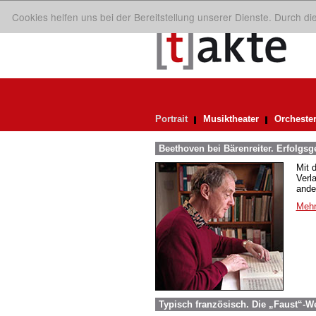
Cookies helfen uns bei der Bereitstellung unserer Dienste. Durch d
Portrait
Musiktheater
Orcheste
Beethoven bei Bärenreiter. Erfolgsg
Mit 
Verl
ande
Mehr
Typisch französisch. Die „Faust“-