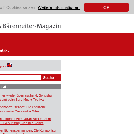
OK
 wir Cookies setzen.
Weitere Informationen
ntakt
lish
trait
mer wieder überraschend. Bohuslav
rtinů beim Bard Music Festival
nerwartet schön“. Die englische
mponistin Cassandra Miller
nst kommt vom Verantworten. Zum
0. Geburtstag Giselher Klebes
erflächenspannungen. Die Komponistin