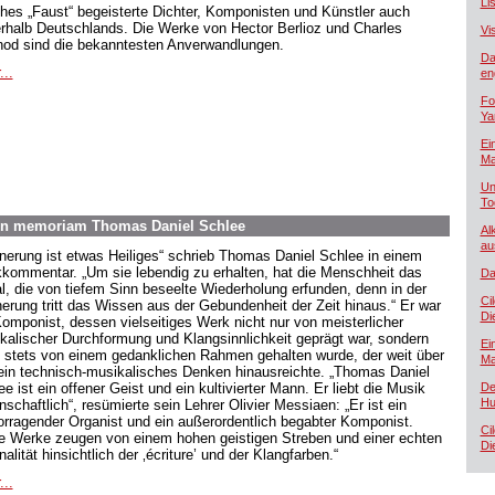
Lis
hes „Faust“ begeisterte Dichter, Komponisten und Künstler auch
rhalb Deutschlands. Die Werke von Hector Berlioz und Charles
Vi
od sind die bekanntesten Anverwandlungen.
Da
...
en
Fo
Ya
Ei
Ma
Un
To
In memoriam Thomas Daniel Schlee
Al
au
nnerung ist etwas Heiliges“ schrieb Thomas Daniel Schlee in einem
kommentar. „Um sie lebendig zu erhalten, hat die Menschheit das
Da
al, die von tiefem Sinn beseelte Wiederholung erfunden, denn in der
Ci
nerung tritt das Wissen aus der Gebundenheit der Zeit hinaus.“ Er war
Di
Komponist, dessen vielseitiges Werk nicht nur von meisterlicher
kalischer Durchformung und Klangsinnlichkeit geprägt war, sondern
Ei
 stets von einem gedanklichen Rahmen gehalten wurde, der weit über
Ma
rein technisch-musikalisches Denken hinausreichte. „Thomas Daniel
e ist ein offener Geist und ein kultivierter Mann. Er liebt die Musik
De
Hu
nschaftlich“, resümierte sein Lehrer Olivier Messiaen: „Er ist ein
orragender Organist und ein außerordentlich begabter Komponist.
Ci
e Werke zeugen von einem hohen geistigen Streben und einer echten
Di
nalität hinsichtlich der ‚écriture’ und der Klangfarben.“
...