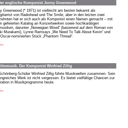
 Der englische Komponist Jonny Greenwood
y Greenwood (* 1971) ist vielleicht am besten bekannt als
gitarrist von Radiohead und The Smile, aber in den letzten zwei
zehnten hat er sich auch als Komponist einen Namen gemacht – mit
m gefeierten Katalog an Konzertwerken sowie hochkarätigen
musiken, darunter „Norwegian Wood“ (basierend auf dem Roman von
ki Murakami), Lynne Ramsays „We Need To Talk About Kevin“ und
Oscar-nominierten Stück „Phantom Thread“.
...
ilmmusik. Der Komponist Winfried Zillig
Schönberg-Schüler Winfried Zillig führte Musikwelten zusammen. Sein
ngreiches Werk ist nicht vergessen. Es bietet vielfältige Chancen zur
gration in Musikprogramme heute.
...