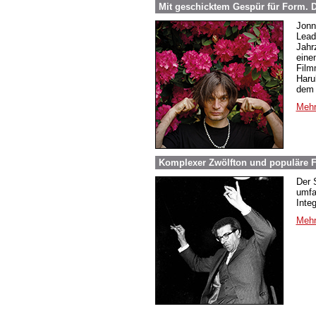
Mit geschicktem Gespür für Form.
Jonn
Lead
Jahr
eine
Film
Haru
dem 
Mehr
Komplexer Zwölfton und populäre F
Der 
umfa
Inte
Mehr