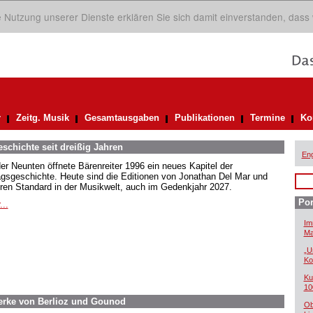
ie Nutzung unserer Dienste erklären Sie sich damit einverstanden, dass
r
Zeitg. Musik
Gesamtausgaben
Publikationen
Termine
Ko
eschichte seit dreißig Jahren
Eng
der Neunten öffnete Bärenreiter 1996 ein neues Kapitel der
agsgeschichte. Heute sind die Editionen von Jonathan Del Mar und
ren Standard in der Musikwelt, auch im Gedenkjahr 2027.
Por
...
Im
Ma
„U
Ko
Ku
10
Werke von Berlioz und Gounod
Ob