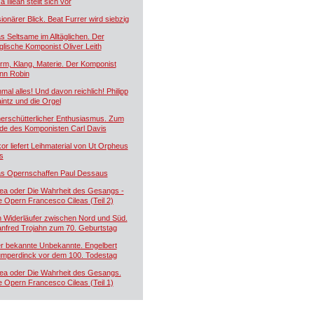
a Illean stellt sich vor
sionärer Blick. Beat Furrer wird siebzig
s Seltsame im Alltäglichen. Der
glische Komponist Oliver Leith
rm, Klang, Materie. Der Komponist
nn Robin
nmal alles! Und davon reichlich! Philipp
intz und die Orgel
erschütterlicher Enthusiasmus. Zum
de des Komponisten Carl Davis
kor liefert Leihmaterial von Ut Orpheus
s
s Opernschaffen Paul Dessaus
lea oder Die Wahrheit des Gesangs -
e Opern Francesco Cileas (Teil 2)
n Widerläufer zwischen Nord und Süd.
nfred Trojahn zum 70. Geburtstag
r bekannte Unbekannte. Engelbert
mperdinck vor dem 100. Todestag
lea oder Die Wahrheit des Gesangs.
e Opern Francesco Cileas (Teil 1)