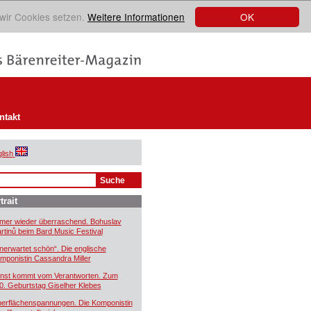
OK
 wir Cookies setzen.
Weitere Informationen
ntakt
lish
trait
mer wieder überraschend. Bohuslav
rtinů beim Bard Music Festival
nerwartet schön“. Die englische
mponistin Cassandra Miller
nst kommt vom Verantworten. Zum
0. Geburtstag Giselher Klebes
erflächenspannungen. Die Komponistin