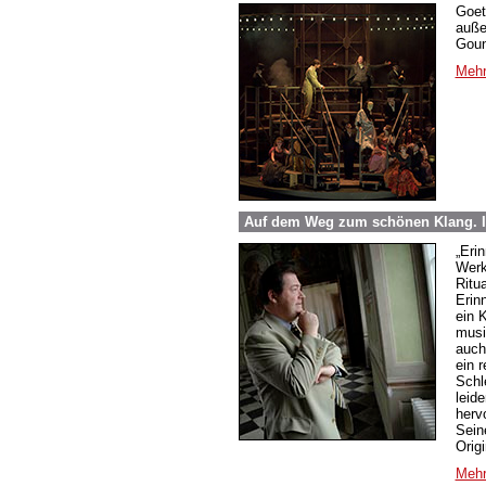
Goet
auße
Goun
Mehr
Auf dem Weg zum schönen Klang. 
„Eri
Werk
Ritu
Erin
ein 
musi
auch
ein 
Schle
leide
herv
Sein
Origi
Mehr