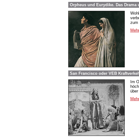
Orpheus und Eurydike. Das Drama 
Wohl
verb
zum S
Mehr
San Francisco oder VEB Kraftverkeh
Im O
höch
über 
Mehr