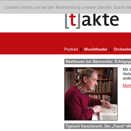
Cookies helfen uns bei der Bereitstellung unserer Dienste. Durch d
Portrait
Musiktheater
Orcheste
Beethoven bei Bärenreiter. Erfolgsg
Mit 
Verl
ande
Mehr
Typisch französisch. Die „Faust“-