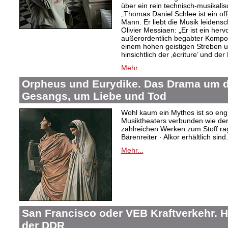
über ein rein technisch-musikali
„Thomas Daniel Schlee ist ein offe
Mann. Er liebt die Musik leidensc
Olivier Messiaen: „Er ist ein her
außerordentlich begabter Kompo
einem hohen geistigen Streben un
hinsichtlich der ‚écriture’ und der
Mehr...
Orpheus und Eurydike. Das Drama um d
Gesangs, um Liebe und Tod
Wohl kaum ein Mythos ist so eng
Musiktheaters verbunden wie de
zahlreichen Werken zum Stoff rag
Bärenreiter · Alkor erhältlich sind.
Mehr...
San Francisco oder VEB Kraftverkehr. H
der DDR