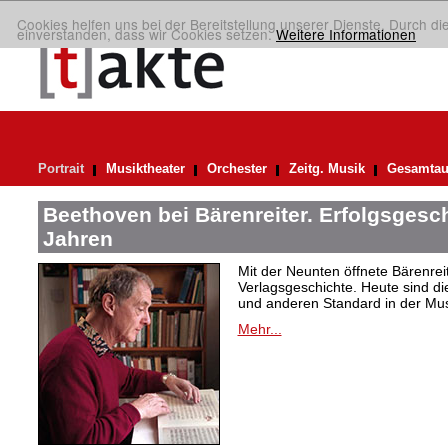
Cookies helfen uns bei der Bereitstellung unserer Dienste. Durch di
einverstanden, dass wir Cookies setzen.
Weitere Informationen
Portrait
Musiktheater
Orchester
Zeitg. Musik
Gesamtau
Beethoven bei Bärenreiter. Erfolgsgesch
Jahren
Mit der Neunten öffnete Bärenrei
Verlagsgeschichte. Heute sind di
und anderen Standard in der Mus
Mehr...