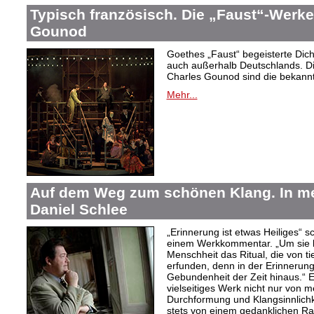
Typisch französisch. Die „Faust“-Werke
Gounod
Goethes „Faust“ begeisterte Dic
auch außerhalb Deutschlands. Di
Charles Gounod sind die bekann
Mehr...
Auf dem Weg zum schönen Klang. In 
Daniel Schlee
„Erinnerung ist etwas Heiliges“ 
einem Werkkommentar. „Um sie le
Menschheit das Ritual, die von t
erfunden, denn in der Erinnerung
Gebundenheit der Zeit hinaus.“ 
vielseitiges Werk nicht nur von m
Durchformung und Klangsinnlichk
stets von einem gedanklichen Ra