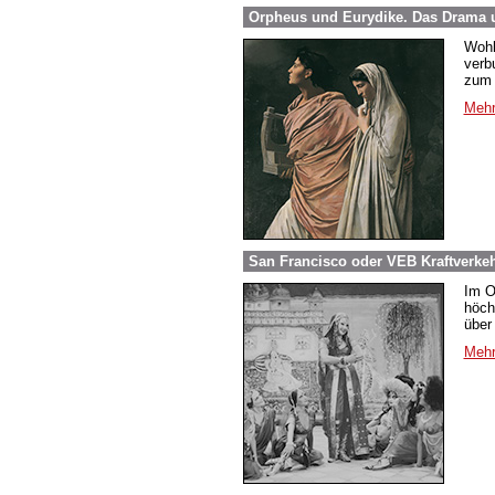
Orpheus und Eurydike. Das Drama 
Wohl
verb
zum S
Mehr
San Francisco oder VEB Kraftverkeh
Im O
höch
über 
Mehr