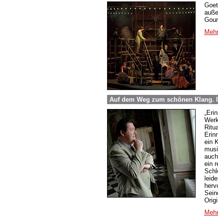
Goet
auße
Goun
Mehr
Auf dem Weg zum schönen Klang. 
„Eri
Werk
Ritu
Erin
ein 
musi
auch
ein 
Schle
leide
herv
Sein
Origi
Mehr