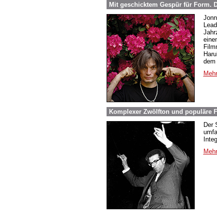
Mit geschicktem Gespür für Form.
Jonn
Lead
Jahr
eine
Film
Haru
dem 
Mehr
Komplexer Zwölfton und populäre F
Der 
umfa
Inte
Mehr