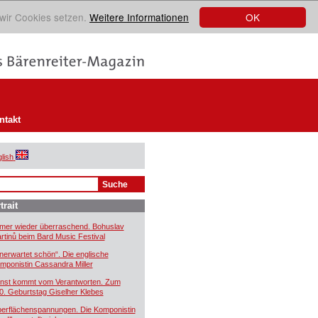
OK
 wir Cookies setzen.
Weitere Informationen
ntakt
lish
trait
mer wieder überraschend. Bohuslav
rtinů beim Bard Music Festival
nerwartet schön“. Die englische
mponistin Cassandra Miller
nst kommt vom Verantworten. Zum
0. Geburtstag Giselher Klebes
erflächenspannungen. Die Komponistin