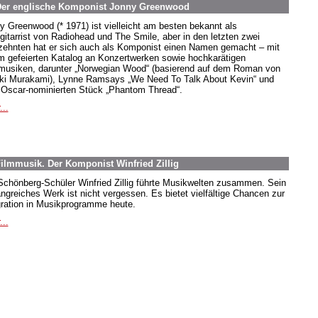
 Der englische Komponist Jonny Greenwood
y Greenwood (* 1971) ist vielleicht am besten bekannt als
gitarrist von Radiohead und The Smile, aber in den letzten zwei
zehnten hat er sich auch als Komponist einen Namen gemacht – mit
m gefeierten Katalog an Konzertwerken sowie hochkarätigen
musiken, darunter „Norwegian Wood“ (basierend auf dem Roman von
ki Murakami), Lynne Ramsays „We Need To Talk About Kevin“ und
Oscar-nominierten Stück „Phantom Thread“.
...
ilmmusik. Der Komponist Winfried Zillig
Schönberg-Schüler Winfried Zillig führte Musikwelten zusammen. Sein
ngreiches Werk ist nicht vergessen. Es bietet vielfältige Chancen zur
gration in Musikprogramme heute.
...