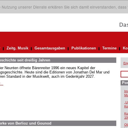
ie Nutzung unserer Dienste erklären Sie sich damit einverstanden, dass
r
Zeitg. Musik
Gesamtausgaben
Publikationen
Termine
Ko
eschichte seit dreißig Jahren
Eng
der Neunten öffnete Bärenreiter 1996 ein neues Kapitel der
agsgeschichte. Heute sind die Editionen von Jonathan Del Mar und
ren Standard in der Musikwelt, auch im Gedenkjahr 2027.
Por
...
Im
Ma
„U
Ko
Ku
10
Werke von Berlioz und Gounod
Ob