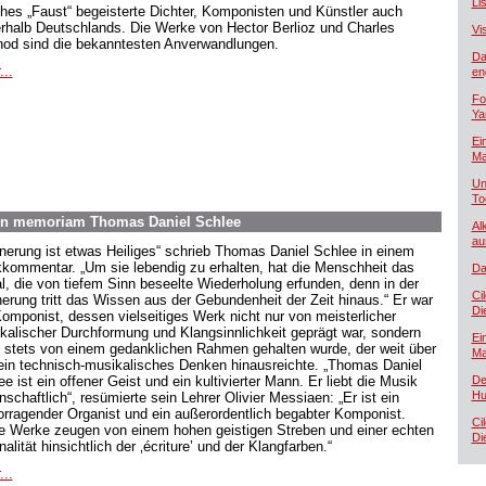
Lis
hes „Faust“ begeisterte Dichter, Komponisten und Künstler auch
rhalb Deutschlands. Die Werke von Hector Berlioz und Charles
Vi
od sind die bekanntesten Anverwandlungen.
Da
...
en
Fo
Ya
Ei
Ma
Un
To
In memoriam Thomas Daniel Schlee
Al
au
nnerung ist etwas Heiliges“ schrieb Thomas Daniel Schlee in einem
kommentar. „Um sie lebendig zu erhalten, hat die Menschheit das
Da
al, die von tiefem Sinn beseelte Wiederholung erfunden, denn in der
Ci
nerung tritt das Wissen aus der Gebundenheit der Zeit hinaus.“ Er war
Di
Komponist, dessen vielseitiges Werk nicht nur von meisterlicher
kalischer Durchformung und Klangsinnlichkeit geprägt war, sondern
Ei
 stets von einem gedanklichen Rahmen gehalten wurde, der weit über
Ma
rein technisch-musikalisches Denken hinausreichte. „Thomas Daniel
e ist ein offener Geist und ein kultivierter Mann. Er liebt die Musik
De
Hu
nschaftlich“, resümierte sein Lehrer Olivier Messiaen: „Er ist ein
orragender Organist und ein außerordentlich begabter Komponist.
Ci
e Werke zeugen von einem hohen geistigen Streben und einer echten
Di
nalität hinsichtlich der ‚écriture’ und der Klangfarben.“
...