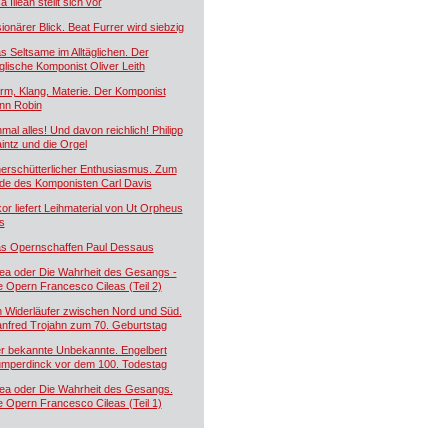
a Illean stellt sich vor
sionärer Blick. Beat Furrer wird siebzig
s Seltsame im Alltäglichen. Der
glische Komponist Oliver Leith
rm, Klang, Materie. Der Komponist
nn Robin
nmal alles! Und davon reichlich! Philipp
intz und die Orgel
erschütterlicher Enthusiasmus. Zum
de des Komponisten Carl Davis
kor liefert Leihmaterial von Ut Orpheus
s
s Opernschaffen Paul Dessaus
lea oder Die Wahrheit des Gesangs -
e Opern Francesco Cileas (Teil 2)
n Widerläufer zwischen Nord und Süd.
nfred Trojahn zum 70. Geburtstag
r bekannte Unbekannte. Engelbert
mperdinck vor dem 100. Todestag
lea oder Die Wahrheit des Gesangs.
e Opern Francesco Cileas (Teil 1)