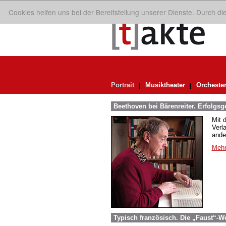
Cookies helfen uns bei der Bereitstellung unserer Dienste. Durch d
Portrait
Musiktheater
Orcheste
Beethoven bei Bärenreiter. Erfolgsg
Mit 
Verl
ande
Mehr
Typisch französisch. Die „Faust“-