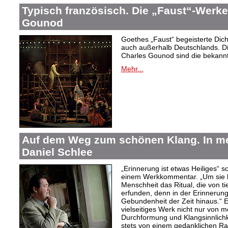
Typisch französisch. Die „Faust“-Werke
Gounod
Goethes „Faust“ begeisterte Dic
auch außerhalb Deutschlands. Di
Charles Gounod sind die bekann
Mehr...
Auf dem Weg zum schönen Klang. In 
Daniel Schlee
„Erinnerung ist etwas Heiliges“ 
einem Werkkommentar. „Um sie le
Menschheit das Ritual, die von t
erfunden, denn in der Erinnerung
Gebundenheit der Zeit hinaus.“ 
vielseitiges Werk nicht nur von m
Durchformung und Klangsinnlichk
stets von einem gedanklichen Ra