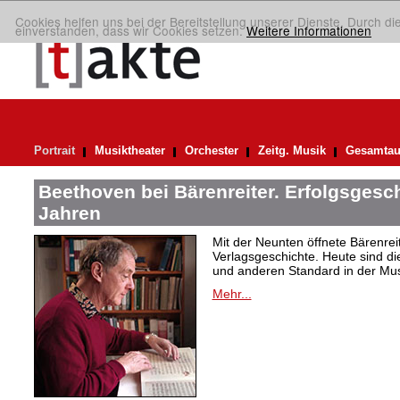
Cookies helfen uns bei der Bereitstellung unserer Dienste. Durch di
einverstanden, dass wir Cookies setzen.
Weitere Informationen
Portrait
Musiktheater
Orchester
Zeitg. Musik
Gesamtau
Beethoven bei Bärenreiter. Erfolgsgesch
Jahren
Mit der Neunten öffnete Bärenrei
Verlagsgeschichte. Heute sind di
und anderen Standard in der Mus
Mehr...