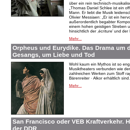
über ein rein technisch-musikali
„Thomas Daniel Schlee ist ein offe
Mann. Er liebt die Musik leidensc
Olivier Messiaen: „Er ist ein her
außerordentlich begabter Kompo
einem hohen geistigen Streben un
hinsichtlich der ‚écriture’ und der
Mehr...
Orpheus und Eurydike. Das Drama um d
Gesangs, um Liebe und Tod
Wohl kaum ein Mythos ist so eng
Musiktheaters verbunden wie de
zahlreichen Werken zum Stoff rag
Bärenreiter · Alkor erhältlich sind.
Mehr...
San Francisco oder VEB Kraftverkehr. H
der DDR