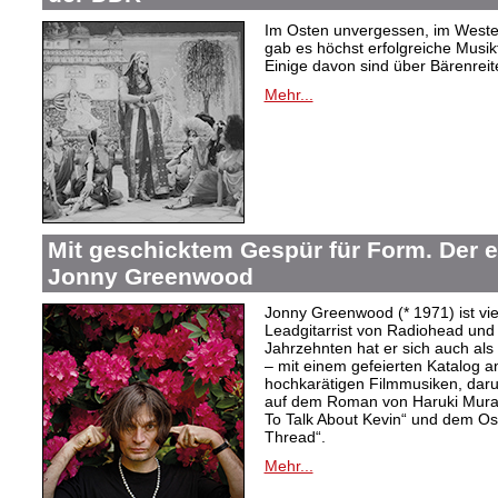
Im Osten unvergessen, im Westen
gab es höchst erfolgreiche Musi
Einige davon sind über Bärenreiter
Mehr...
Mit geschicktem Gespür für Form. Der 
Jonny Greenwood
Jonny Greenwood (* 1971) ist vie
Leadgitarrist von Radiohead und 
Jahrzehnten hat er sich auch a
– mit einem gefeierten Katalog 
hochkarätigen Filmmusiken, dar
auf dem Roman von Haruki Mur
To Talk About Kevin“ und dem O
Thread“.
Mehr...