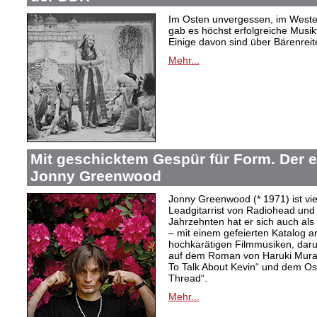
Im Osten unvergessen, im Westen
gab es höchst erfolgreiche Musi
Einige davon sind über Bärenreiter
Mehr...
Mit geschicktem Gespür für Form. Der 
Jonny Greenwood
Jonny Greenwood (* 1971) ist vie
Leadgitarrist von Radiohead und 
Jahrzehnten hat er sich auch a
– mit einem gefeierten Katalog 
hochkarätigen Filmmusiken, dar
auf dem Roman von Haruki Mur
To Talk About Kevin“ und dem O
Thread“.
Mehr...