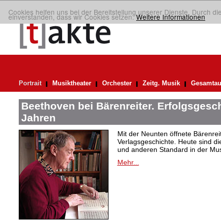
Cookies helfen uns bei der Bereitstellung unserer Dienste. Durch di
einverstanden, dass wir Cookies setzen.
Weitere Informationen
Portrait
Musiktheater
Orchester
Zeitg. Musik
Gesamtau
Beethoven bei Bärenreiter. Erfolgsgesch
Jahren
Mit der Neunten öffnete Bärenrei
Verlagsgeschichte. Heute sind di
und anderen Standard in der Mus
Mehr...