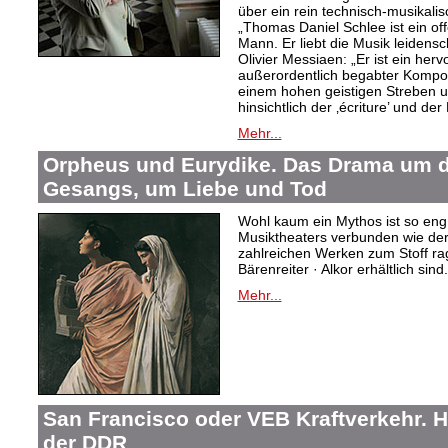
über ein rein technisch-musikali
„Thomas Daniel Schlee ist ein offe
Mann. Er liebt die Musik leidensc
Olivier Messiaen: „Er ist ein her
außerordentlich begabter Kompo
einem hohen geistigen Streben un
hinsichtlich der ‚écriture’ und der
Mehr...
Orpheus und Eurydike. Das Drama um d
Gesangs, um Liebe und Tod
Wohl kaum ein Mythos ist so eng
Musiktheaters verbunden wie de
zahlreichen Werken zum Stoff rag
Bärenreiter · Alkor erhältlich sind.
Mehr...
San Francisco oder VEB Kraftverkehr. H
der DDR