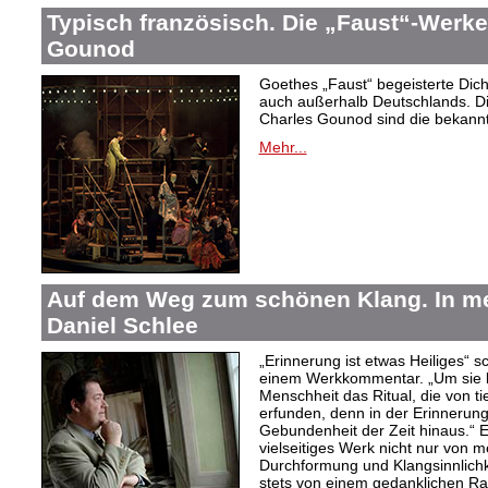
Typisch französisch. Die „Faust“-Werke
Gounod
Goethes „Faust“ begeisterte Dic
auch außerhalb Deutschlands. Di
Charles Gounod sind die bekann
Mehr...
Auf dem Weg zum schönen Klang. In 
Daniel Schlee
„Erinnerung ist etwas Heiliges“ 
einem Werkkommentar. „Um sie le
Menschheit das Ritual, die von t
erfunden, denn in der Erinnerung
Gebundenheit der Zeit hinaus.“ 
vielseitiges Werk nicht nur von m
Durchformung und Klangsinnlichk
stets von einem gedanklichen Ra