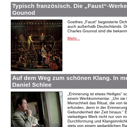
Typisch französisch. Die „Faust“-Werke
Gounod
Goethes „Faust“ begeisterte Dic
auch außerhalb Deutschlands. Di
Charles Gounod sind die bekann
Mehr...
Auf dem Weg zum schönen Klang. In 
Daniel Schlee
„Erinnerung ist etwas Heiliges“ 
einem Werkkommentar. „Um sie le
Menschheit das Ritual, die von t
erfunden, denn in der Erinnerung
Gebundenheit der Zeit hinaus.“ 
vielseitiges Werk nicht nur von m
Durchformung und Klangsinnlichk
stets von einem gedanklichen Ra