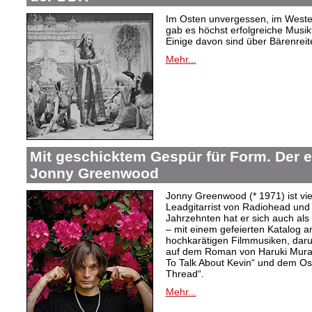
Im Osten unvergessen, im Westen
gab es höchst erfolgreiche Musi
Einige davon sind über Bärenreiter
Mehr...
Mit geschicktem Gespür für Form. Der 
Jonny Greenwood
Jonny Greenwood (* 1971) ist vie
Leadgitarrist von Radiohead und 
Jahrzehnten hat er sich auch a
– mit einem gefeierten Katalog 
hochkarätigen Filmmusiken, dar
auf dem Roman von Haruki Mur
To Talk About Kevin“ und dem O
Thread“.
Mehr...