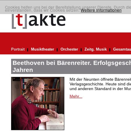
Cookies helfen uns bei der Bereitstellung unserer Dienste. Durch di
einverstanden, dass wir Cookies setzen.
Weitere Informationen
Portrait
Musiktheater
Orchester
Zeitg. Musik
Gesamtau
Beethoven bei Bärenreiter. Erfolgsgesch
Jahren
Mit der Neunten öffnete Bärenrei
Verlagsgeschichte. Heute sind di
und anderen Standard in der Mus
Mehr...