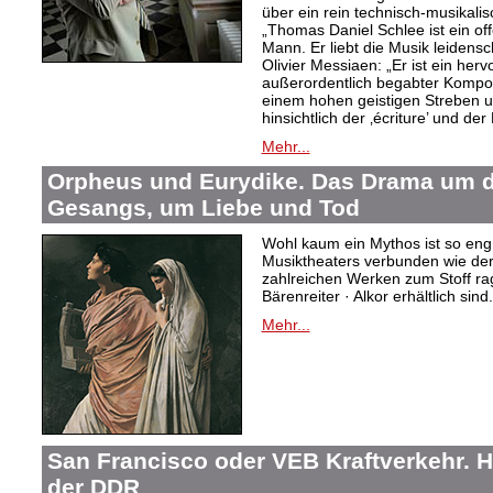
über ein rein technisch-musikali
„Thomas Daniel Schlee ist ein offe
Mann. Er liebt die Musik leidensc
Olivier Messiaen: „Er ist ein her
außerordentlich begabter Kompo
einem hohen geistigen Streben un
hinsichtlich der ‚écriture’ und der
Mehr...
Orpheus und Eurydike. Das Drama um d
Gesangs, um Liebe und Tod
Wohl kaum ein Mythos ist so eng
Musiktheaters verbunden wie de
zahlreichen Werken zum Stoff rag
Bärenreiter · Alkor erhältlich sind.
Mehr...
San Francisco oder VEB Kraftverkehr. H
der DDR