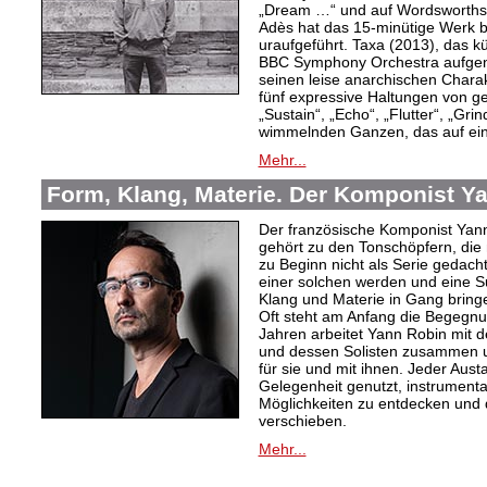
„Dream …“ und auf Wordsworths
Adès hat das 15-minütige Werk 
uraufgeführt. Taxa (2013), das k
BBC Symphony Orchestra aufgen
seinen leise anarchischen Charak
fünf expressive Haltungen von 
„Sustain“, „Echo“, „Flutter“, „Gr
wimmelnden Ganzen, das auf ein
Mehr...
Form, Klang, Materie. Der Komponist Y
Der französische Komponist Yan
gehört zu den Tonschöpfern, die 
zu Beginn nicht als Serie gedacht
einer solchen werden und eine 
Klang und Materie in Gang bring
Oft steht am Anfang die Begegnu
Jahren arbeitet Yann Robin mit 
und dessen Solisten zusammen u
für sie und mit ihnen. Jeder Aus
Gelegenheit genutzt, instrument
Möglichkeiten zu entdecken und 
verschieben.
Mehr...