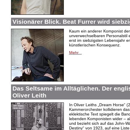
Visionärer Blick. Beat Furrer wird siebzi
Kaum ein anderer Komponist der
unverwechselbaren Personalstil en
erst im siebzigsten Lebensjahr er
künstlerischen Konsequenz.
Mehr...
Das Seltsame im Alltäglichen. Der engl
Oliver Leith
In Oliver Leiths „Dream Horse“ (
Kammerorchester kollidieren das
eklektische Text spiegelt die Ban
lebenden Komponisten wider – a
und bezieht sich auf das John-W
Destiny“ von 1923, auf eine Lis