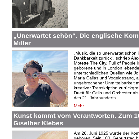
„Unerwartet schön“. Die englische Kom
Miller
„Musik, die so unerwartet schön is
Dankbarkeit zurück“, schrieb Ale
Motette The City, Full of People
geborene und in London lebende 
unterschiedlichen Quellen wie J
Maria Callas und Vogelgesang, a
ungebrochener Unmittelbarkeit m
kreativer Transkription zurückgre
Duett für Cello und Orchester al
des 21. Jahrhunderts.
Mehr...
Kunst kommt vom Verantworten. Zum 10
Giselher Klebes
Am 28. Juni 1925 wurde der Kom
geboren. Sein 100. Geburtstag bi