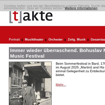
Cookies helfen uns bei der Bereitstellung unserer Dienste. Durch di
einverstanden, dass wir Cookies setzen.
Weitere Informationen
Portrait
Musiktheater
Orchester
Zeitg. Musik
Gesamtau
Immer wieder überraschend. Bohuslav 
Music Festival
Beim Sommerfestival in Bard, 17
im August 2025 „Martinů and His 
einmal Gelegenheit zu Entdeck
bietet.
Mehr...