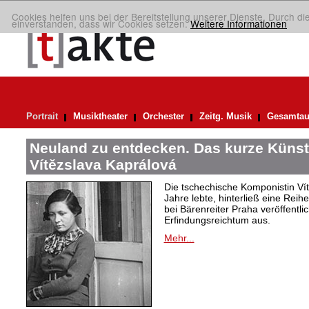
Cookies helfen uns bei der Bereitstellung unserer Dienste. Durch di
einverstanden, dass wir Cookies setzen.
Weitere Informationen
Portrait
Musiktheater
Orchester
Zeitg. Musik
Gesamtau
Neuland zu entdecken. Das kurze Künst
Vítězslava Kaprálová
Die tschechische Komponistin Vít
Jahre lebte, hinterließ eine Reih
bei Bärenreiter Praha veröffentli
Erfindungsreichtum aus.
Mehr...