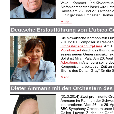
Vokal-, Kammer- und Klaviermus
Sinfonieorchester Basel wird unt
Davies am 26. und 27. Oktober 2
III
für grosses Orchester, Bariton
Mehr...
Deutsche Erstaufführung von L’ubica Č
Die slowakische Komponistin Ľubi
2010/2011 Composer in Reside
Orchester Altenburg-Gera
. Am 1
Violinkonzert
durch das thüringis
seines neuen Generalmusikdirek
Solist ist Milan Pala. Am 20. Apri
Adorations
in Altenburg seine de
Komponistin arbeitet zur Zeit a
Bildnis des Dorian Gray“ für die 
Mehr...
Dieter Ammann mit den Orchestern des
(31.3.2014) Zwei prominente Or
Ammann im Rahmen der Schweize
interpretieren: Vom 26. bis 29. Apr
BBC Symphony Orchestra unter L
Gallen, Luzern, Zürich und Genf