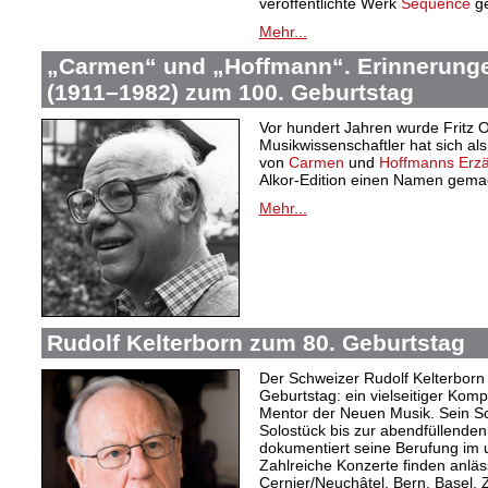
veröffentlichte Werk
Séquence
g
Mehr...
„Carmen“ und „Hoffmann“. Erinnerunge
(1911–1982) zum 100. Geburtstag
Vor hundert Jahren wurde Fritz 
Musikwissenschaftler hat sich al
von
Carmen
und
Hoffmanns Erz
Alkor-Edition einen Namen gema
Mehr...
Rudolf Kelterborn zum 80. Geburtstag
Der Schweizer Rudolf Kelterborn 
Geburtstag: ein vielseitiger Komp
Mentor der Neuen Musik. Sein S
Solostück bis zur abendfüllenden
dokumentiert seine Berufung im 
Zahlreiche Konzerte finden anläs
Cernier/Neuchâtel, Bern, Basel, 