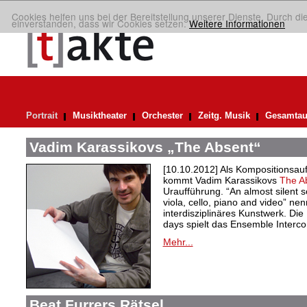
Cookies helfen uns bei der Bereitstellung unserer Dienste. Durch di
einverstanden, dass wir Cookies setzen.
Weitere Informationen
Portrait
Musiktheater
Orchester
Zeitg. Musik
Gesamtau
Vadim Karassikovs „The Absent“
[10.10.2012] Als Kompositionsau
kommt Vadim Karassikovs
The A
Uraufführung. “An almost silent so
viola, cello, piano and video” ne
interdisziplinäres Kunstwerk. Die
days spielt das Ensemble Interc
Mehr...
Beat Furrers Rätsel