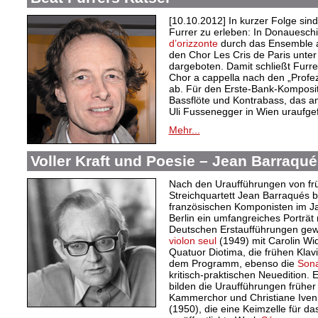
[10.10.2012] In kurzer Folge sin
Furrer zu erleben: In Donauesch
d’orizzonte
durch das Ensemble as
den Chor Les Cris de Paris unte
dargeboten. Damit schließt Furrer
Chor a cappella nach den „Profe
ab. Für den Erste-Bank-Komposit
Bassflöte und Kontrabass, das 
Uli Fussenegger in Wien uraufgef
Mehr...
Voller Kraft und Poesie – Jean Barraqu
Nach den Uraufführungen von fr
Streichquartett Jean Barraqués 
französischen Komponisten im Ja
Berlin ein umfangreiches Porträt
Deutschen Erstaufführungen gew
violon seul
(1949) mit Carolin W
Quatuor Diotima, die frühen Klav
dem Programm, ebenso die
Sona
kritisch-praktischen Neuedition
bilden die Uraufführungen frühe
Kammerchor und Christiane Iven
(1950), die eine Keimzelle für 