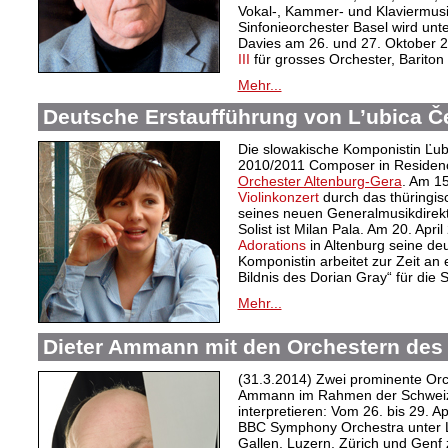
Vokal-, Kammer- und Klaviermus
Sinfonieorchester Basel wird unt
Davies am 26. und 27. Oktober 2
III
für grosses Orchester, Bariton
Mehr...
Deutsche Erstaufführung von L’ubica Č
Die slowakische Komponistin Ľubi
2010/2011 Composer in Reside
Orchester Altenburg-Gera
. Am 1
Violinkonzert
durch das thüringis
seines neuen Generalmusikdirek
Solist ist Milan Pala. Am 20. Apri
Adorations
in Altenburg seine de
Komponistin arbeitet zur Zeit a
Bildnis des Dorian Gray“ für die 
Mehr...
Dieter Ammann mit den Orchestern des
(31.3.2014) Zwei prominente Or
Ammann im Rahmen der Schweize
interpretieren: Vom 26. bis 29. Apr
BBC Symphony Orchestra unter L
Gallen, Luzern, Zürich und Genf