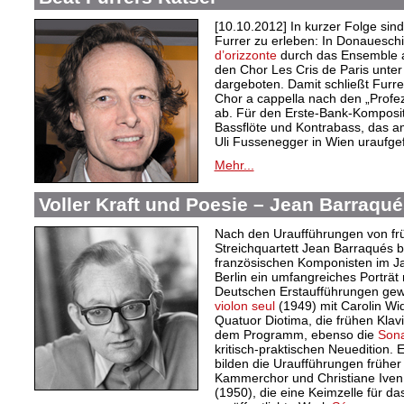
[10.10.2012] In kurzer Folge sin
Furrer zu erleben: In Donauesch
d’orizzonte
durch das Ensemble as
den Chor Les Cris de Paris unte
dargeboten. Damit schließt Furrer
Chor a cappella nach den „Profe
ab. Für den Erste-Bank-Komposit
Bassflöte und Kontrabass, das 
Uli Fussenegger in Wien uraufgef
Mehr...
Voller Kraft und Poesie – Jean Barraqu
Nach den Uraufführungen von fr
Streichquartett Jean Barraqués 
französischen Komponisten im Ja
Berlin ein umfangreiches Porträt
Deutschen Erstaufführungen gew
violon seul
(1949) mit Carolin W
Quatuor Diotima, die frühen Klav
dem Programm, ebenso die
Sona
kritisch-praktischen Neuedition
bilden die Uraufführungen frühe
Kammerchor und Christiane Iven
(1950), die eine Keimzelle für 