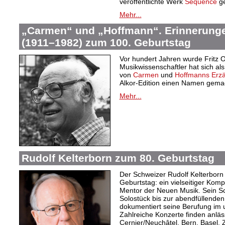
veröffentlichte Werk
Séquence
g
Mehr...
„Carmen“ und „Hoffmann“. Erinnerunge
(1911–1982) zum 100. Geburtstag
Vor hundert Jahren wurde Fritz 
Musikwissenschaftler hat sich al
von
Carmen
und
Hoffmanns Erz
Alkor-Edition einen Namen gema
Mehr...
Rudolf Kelterborn zum 80. Geburtstag
Der Schweizer Rudolf Kelterborn 
Geburtstag: ein vielseitiger Komp
Mentor der Neuen Musik. Sein S
Solostück bis zur abendfüllenden
dokumentiert seine Berufung im 
Zahlreiche Konzerte finden anläs
Cernier/Neuchâtel, Bern, Basel, 