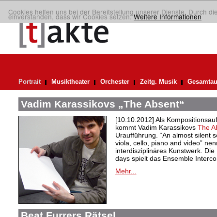
Cookies helfen uns bei der Bereitstellung unserer Dienste. Durch di
einverstanden, dass wir Cookies setzen.
Weitere Informationen
Portrait
Musiktheater
Orchester
Zeitg. Musik
Gesamtau
Vadim Karassikovs „The Absent“
[10.10.2012] Als Kompositionsau
kommt Vadim Karassikovs
The A
Uraufführung. “An almost silent so
viola, cello, piano and video” ne
interdisziplinäres Kunstwerk. Die
days spielt das Ensemble Interc
Mehr...
Beat Furrers Rätsel