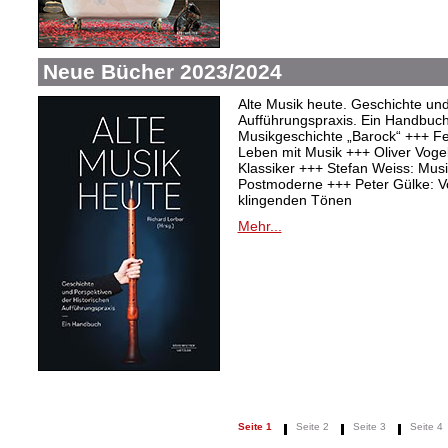
Neue Bücher 2023/2024
Alte Musik heute. Geschichte und
Aufführungspraxis. Ein Handbuc
Musikgeschichte „Barock“ +++ Fel
Leben mit Musik +++ Oliver Vogel:
Klassiker +++ Stefan Weiss: Mu
Postmoderne +++ Peter Gülke: V
klingenden Tönen
Mehr...
Seite 1
Seite 2
Seite 3
Seite 4