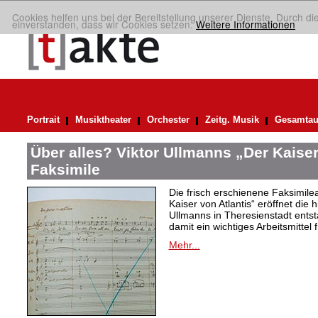
Cookies helfen uns bei der Bereitstellung unserer Dienste. Durch di
einverstanden, dass wir Cookies setzen.
Weitere Informationen
Portrait
Musiktheater
Orchester
Zeitg. Musik
Gesamtau
Über alles? Viktor Ullmanns „Der Kaiser
Faksimile
Die frisch erschienene Faksimil
Kaiser von Atlantis“ eröffnet die 
Ullmanns in Theresienstadt ent
damit ein wichtiges Arbeitsmittel 
Mehr...