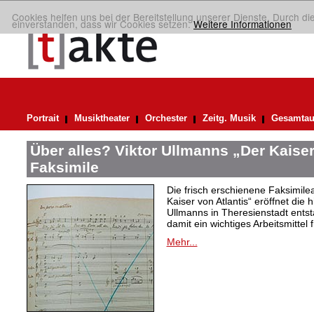
Cookies helfen uns bei der Bereitstellung unserer Dienste. Durch di
einverstanden, dass wir Cookies setzen.
Weitere Informationen
Portrait
Musiktheater
Orchester
Zeitg. Musik
Gesamtau
Über alles? Viktor Ullmanns „Der Kaiser
Faksimile
Die frisch erschienene Faksimil
Kaiser von Atlantis“ eröffnet die 
Ullmanns in Theresienstadt ent
damit ein wichtiges Arbeitsmittel 
Mehr...