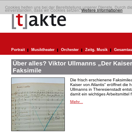
Cookies helfen uns bei der Bereitstellung unserer Dienste. Durch di
einverstanden, dass wir Cookies setzen.
Weitere Informationen
Portrait
Musiktheater
Orchester
Zeitg. Musik
Gesamtau
Über alles? Viktor Ullmanns „Der Kaiser
Faksimile
Die frisch erschienene Faksimil
Kaiser von Atlantis“ eröffnet die 
Ullmanns in Theresienstadt ent
damit ein wichtiges Arbeitsmittel 
Mehr...