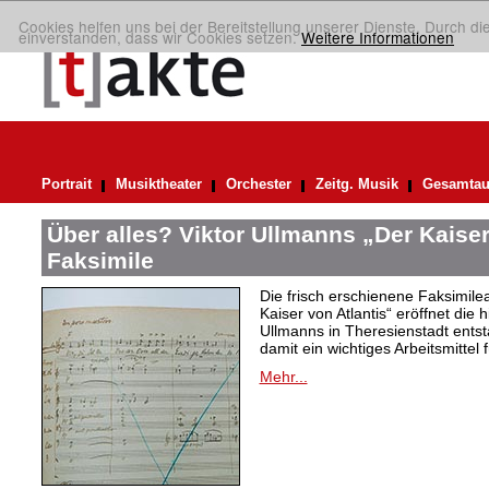
Cookies helfen uns bei der Bereitstellung unserer Dienste. Durch di
einverstanden, dass wir Cookies setzen.
Weitere Informationen
Portrait
Musiktheater
Orchester
Zeitg. Musik
Gesamtau
Über alles? Viktor Ullmanns „Der Kaiser
Faksimile
Die frisch erschienene Faksimil
Kaiser von Atlantis“ eröffnet die 
Ullmanns in Theresienstadt ent
damit ein wichtiges Arbeitsmittel 
Mehr...