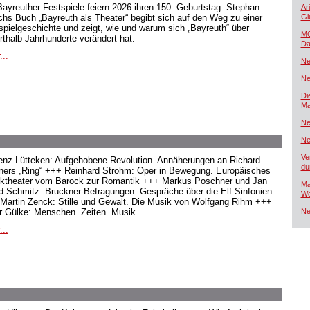
Bayreuther Festspiele feiern 2026 ihren 150. Geburtstag. Stephan
Ar
hs Buch „Bayreuth als Theater“ begibt sich auf den Weg zu einer
Gl
spielgeschichte und zeigt, wie und warum sich „Bayreuth“ über
MG
rthalb Jahrhunderte verändert hat.
Da
...
Ne
Ne
Di
Ma
Ne
Ne
Ve
enz Lütteken: Aufgehobene Revolution. Annäherungen an Richard
du
ers „Ring“ +++ Reinhard Strohm: Oper in Bewegung. Europäisches
ktheater vom Barock zur Romantik +++ Markus Poschner und Jan
Ma
d Schmitz: Bruckner-Befragungen. Gespräche über die Elf Sinfonien
We
Martin Zenck: Stille und Gewalt. Die Musik von Wolfgang Rihm +++
r Gülke: Menschen. Zeiten. Musik
Ne
...