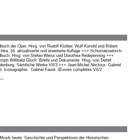
buch der Oper. Hrsg. von Rudolf Kloiber, Wulf Konold und Robert
hka. 16. aktualisierte und erweiterte Auflage +++ Schostakowitsch-
buch. Hrsg. von Stefan Weiss und Dorothea Redepenning +++
stoph Willibald Gluck: Briefe und Dokumente. Hrsg. von Detlef
denburg. Sämtliche Werke VII/3 +++ Jean-Michel Nectoux: Gabriel
é. Iconographie. Gabriel Fauré. Œuvres complètes VII/2
...
 Musik heute. Geschichte und Perspektiven der Historischen