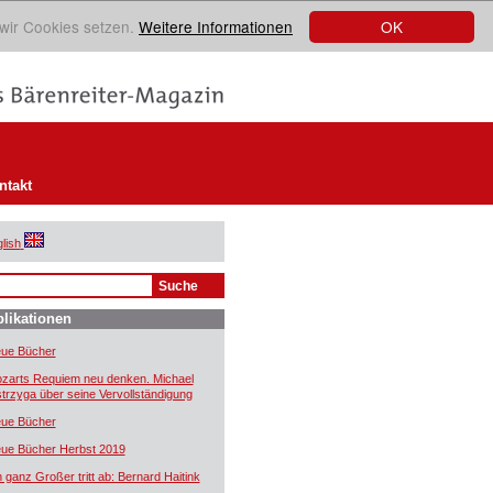
OK
 wir Cookies setzen.
Weitere Informationen
ntakt
lish
likationen
ue Bücher
zarts Requiem neu denken. Michael
trzyga über seine Vervollständigung
ue Bücher
ue Bücher Herbst 2019
n ganz Großer tritt ab: Bernard Haitink