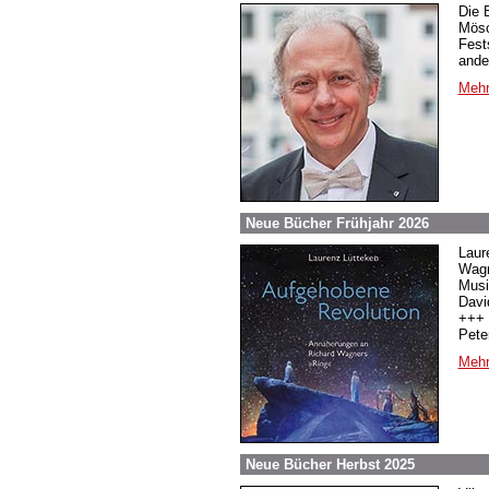
Die 
Mösc
Fest
ande
Mehr
Neue Bücher Frühjahr 2026
Laur
Wagn
Musi
Davi
+++ 
Pete
Mehr
Neue Bücher Herbst 2025