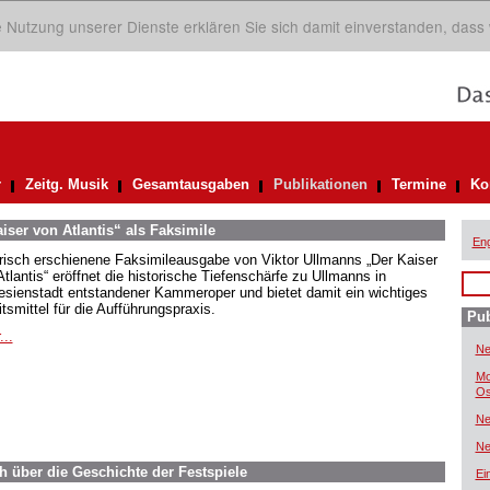
ie Nutzung unserer Dienste erklären Sie sich damit einverstanden, dass
r
Zeitg. Musik
Gesamtausgaben
Publikationen
Termine
Ko
iser von Atlantis“ als Faksimile
Eng
frisch erschienene Faksimileausgabe von Viktor Ullmanns „Der Kaiser
tlantis“ eröffnet die historische Tiefenschärfe zu Ullmanns in
esienstadt entstandener Kammeroper und bietet damit ein wichtiges
tsmittel für die Aufführungspraxis.
Pub
...
Ne
Mo
Os
Ne
Ne
h über die Geschichte der Festspiele
Ei