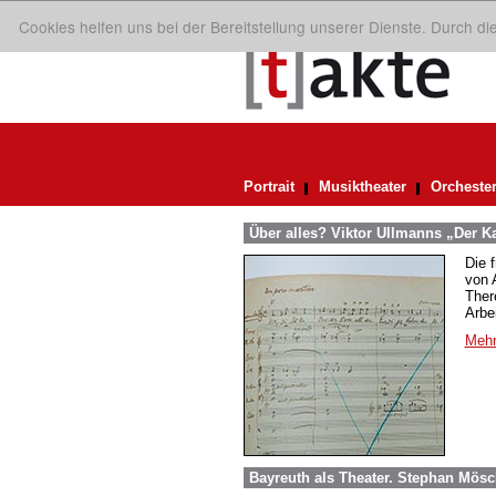
Cookies helfen uns bei der Bereitstellung unserer Dienste. Durch d
Portrait
Musiktheater
Orcheste
Über alles? Viktor Ullmanns „Der Ka
Die 
von A
Ther
Arbei
Mehr
Bayreuth als Theater. Stephan Mösc