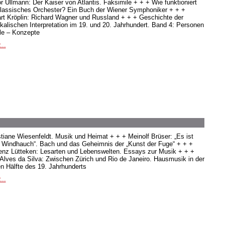
or Ullmann: Der Kaiser von Atlantis. Faksimile + + + Wie funktioniert
klassisches Orchester? Ein Buch der Wiener Symphoniker + + +
rt Kröplin: Richard Wagner und Russland + + + Geschichte der
kalischen Interpretation im 19. und 20. Jahrhundert. Band 4: Personen
ile – Konzepte
...
stiane Wiesenfeldt. Musik und Heimat + + + Meinolf Brüser: „Es ist
s Windhauch“. Bach und das Geheimnis der „Kunst der Fuge“ + + +
enz Lütteken: Lesarten und Lebenswelten. Essays zur Musik + + +
 Alves da Silva: Zwischen Zürich und Rio de Janeiro. Hausmusik in der
en Hälfte des 19. Jahrhunderts
...