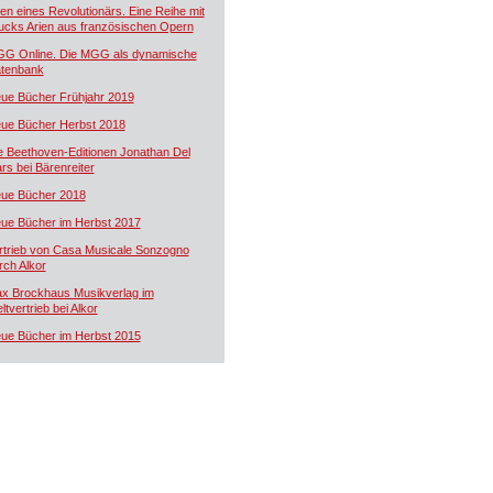
ien eines Revolutionärs. Eine Reihe mit
ucks Arien aus französischen Opern
G Online. Die MGG als dynamische
tenbank
ue Bücher Frühjahr 2019
ue Bücher Herbst 2018
e Beethoven-Editionen Jonathan Del
rs bei Bärenreiter
ue Bücher 2018
ue Bücher im Herbst 2017
rtrieb von Casa Musicale Sonzogno
rch Alkor
x Brockhaus Musikverlag im
ltvertrieb bei Alkor
ue Bücher im Herbst 2015