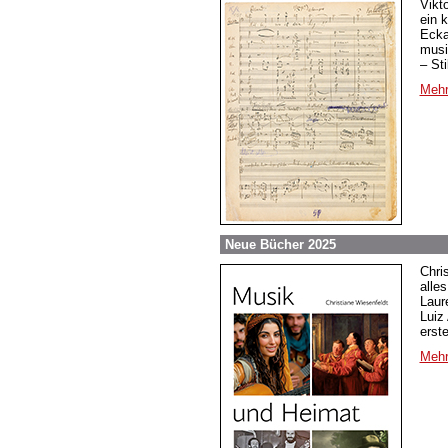
Vikt
ein 
Ecka
musi
– St
Mehr
Neue Bücher 2025
Chri
alle
Laur
Luiz
erst
Mehr