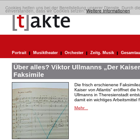
Cookies helfen uns bei der Bereitstellung unserer Dienste. Durch di
einverstanden, dass wir Cookies setzen.
Weitere Informationen
Portrait
Musiktheater
Orchester
Zeitg. Musik
Gesamtau
Über alles? Viktor Ullmanns „Der Kaiser
Faksimile
Die frisch erschienene Faksimil
Kaiser von Atlantis“ eröffnet die 
Ullmanns in Theresienstadt ent
damit ein wichtiges Arbeitsmittel 
Mehr...