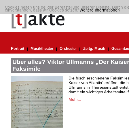
Cookies helfen uns bei der Bereitstellung unserer Dienste. Durch di
einverstanden, dass wir Cookies setzen.
Weitere Informationen
Portrait
Musiktheater
Orchester
Zeitg. Musik
Gesamtau
Über alles? Viktor Ullmanns „Der Kaiser
Faksimile
Die frisch erschienene Faksimil
Kaiser von Atlantis“ eröffnet die 
Ullmanns in Theresienstadt ent
damit ein wichtiges Arbeitsmittel 
Mehr...