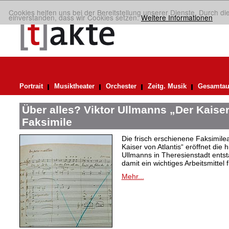
Cookies helfen uns bei der Bereitstellung unserer Dienste. Durch di
einverstanden, dass wir Cookies setzen.
Weitere Informationen
Portrait
Musiktheater
Orchester
Zeitg. Musik
Gesamtau
Über alles? Viktor Ullmanns „Der Kaiser
Faksimile
Die frisch erschienene Faksimil
Kaiser von Atlantis“ eröffnet die 
Ullmanns in Theresienstadt ent
damit ein wichtiges Arbeitsmittel 
Mehr...