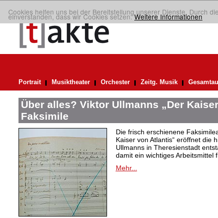
Cookies helfen uns bei der Bereitstellung unserer Dienste. Durch di
einverstanden, dass wir Cookies setzen.
Weitere Informationen
Portrait
Musiktheater
Orchester
Zeitg. Musik
Gesamtau
Über alles? Viktor Ullmanns „Der Kaiser
Faksimile
Die frisch erschienene Faksimil
Kaiser von Atlantis“ eröffnet die 
Ullmanns in Theresienstadt ent
damit ein wichtiges Arbeitsmittel 
Mehr...