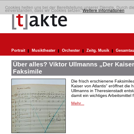
Cookies helfen uns bei der Bereitstellung unserer Dienste. Durch di
einverstanden, dass wir Cookies setzen.
Weitere Informationen
Portrait
Musiktheater
Orchester
Zeitg. Musik
Gesamtau
Über alles? Viktor Ullmanns „Der Kaiser
Faksimile
Die frisch erschienene Faksimil
Kaiser von Atlantis“ eröffnet die 
Ullmanns in Theresienstadt ent
damit ein wichtiges Arbeitsmittel 
Mehr...