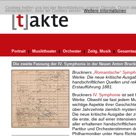
Cookies helfen uns bei der Bereitstellung unserer Dienste. Durch di
einverstanden, dass wir Cookies setzen.
Weitere Informationen
Portrait
Musiktheater
Orchester
Zeitg. Musik
Gesamtau
Die zweite Fassung der IV. Symphonie in der Neuen Anton Bruc
Bruckners
„Romantische“ Symph
Werke. Die neue kritische Ausgab
handschriftlichen Quellen und re
Erstaufführung 1881.
Bruckners
IV. Symphonie
ist seit
Werke. Obwohl sie fast jedem Mus
wichtige Aspekte ihrer Geschicht
über Jahrzehnte ziemlich mysteri
Die neue kritische Ausgabe der 
die erste, die auf einer intensiv
aller erhaltenen handschriftlichen
Partitur und Orchesterstimmen d
Philharmoniker unter Hans Richt