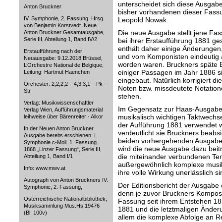
unterscheidet sich diese Ausgabe
Anton Bruckner
bisher vorhandenen dieser Fass
IV. Symphonie, 2. Fassung. Hrsg.
Leopold Nowak.
von Benjamin Korstvedt. Neue
Die neue Ausgabe stellt jene Fa
Anton Bruckner Gesamtausgabe,
Serie III, Abteilung 1, Band IV/2
bei ihrer Erstaufführung 1881 ge
enthält daher einige Änderunge
Erstaufführung nach der
und vom Komponisten eindeutig
Neuausgabe: 9.12.2018 Brüssel,
worden waren. Bruckners späte 
L’Orchestre National de Belgique,
einiger Passagen im Jahr 1886 si
Leitung: Hartmut Haenchen
eingebaut. Natürlich korrigiert d
Orchester: 2,2,2,2 – 4,3,3,1 – Pk –
Noten bzw. missdeutete Notationen
Str
stehen.
Verlag: Musikwissenschaftler
Im Gegensatz zur Haas-Ausgabe 
Verlag Wien, Aufführungsmaterial
musikalisch wichtigen Taktwechsel
leihweise über Bärenreiter · Alkor
der Aufführung 1881 verwendet 
In der Neuen Anton Bruckner
verdeutlicht sie Bruckners beab
Ausgabe bereits erschienen: I.
beiden vorhergehenden Ausgaben ni
Symphonie c-Moll. 1. Fassung
wird die neue Ausgabe dazu beit
1868 „Linzer Fassung“, Serie III,
die miteinander verbundenen Temp
Abteilung 1, Band I/1
außergewöhnlich komplexe musika
Info: www.mwv.at
ihre volle Wirkung unerlässlich si
Autograph von Anton Bruckners IV.
Der Editionsbericht der Ausgabe e
Symphonie, 2. Fassung,
denn je zuvor Bruckners Komposi
Österreichische Nationalbibliothek,
Fassung seit ihrem Entstehen 18
Musiksammlung Mus.Hs.19476
1881 und die letztmaligen Änder
(Bl. 100v)
allem die komplexe Abfolge an Re