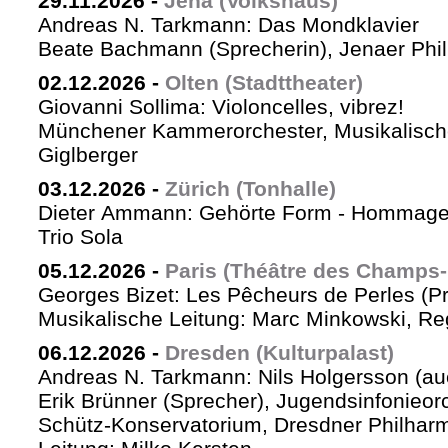
29.11.2026
-
Jena (Volkshaus)
Andreas N. Tarkmann: Das Mondklavier
Beate Bachmann (Sprecherin), Jenaer Phi
02.12.2026
-
Olten (Stadttheater)
Giovanni Sollima: Violoncelles, vibrez!
Münchener Kammerorchester, Musikalische
Giglberger
03.12.2026
-
Zürich (Tonhalle)
Dieter Ammann: Gehörte Form - Hommag
Trio Sola
05.12.2026
-
Paris (Théâtre des Champs-
Georges Bizet: Les Pêcheurs de Perles (P
Musikalische Leitung: Marc Minkowski, Reg
06.12.2026
-
Dresden (Kulturpalast)
Andreas N. Tarkmann: Nils Holgersson (au
Erik Brünner (Sprecher), Jugendsinfonieorc
Schütz-Konservatorium, Dresdner Philhar