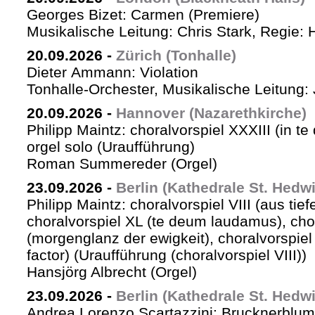
Georges Bizet: Carmen (Premiere)
Musikalische Leitung: Chris Stark, Regie: 
20.09.2026
-
Zürich (Tonhalle)
Dieter Ammann: Violation
Tonhalle-Orchester, Musikalische Leitung: 
20.09.2026
-
Hannover (Nazarethkirche)
Philipp Maintz: choralvorspiel XXXIII (in te
orgel solo (Uraufführung)
Roman Summereder (Orgel)
23.09.2026
-
Berlin (Kathedrale St. Hedw
Philipp Maintz: choralvorspiel VIII (aus tiefe
choralvorspiel XL (te deum laudamus), cho
(morgenglanz der ewigkeit), choralvorspiel L
factor) (Uraufführung (choralvorspiel VIII))
Hansjörg Albrecht (Orgel)
23.09.2026
-
Berlin (Kathedrale St. Hedw
Andrea Lorenzo Scartazzini: Brucknerblum