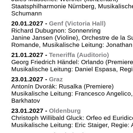
Staatsphilharmonie Nürnberg, Musikalische
Schumann
20.01.2027
-
Genf (Victoria Hall)
Richard Dubugnon: Sonnenring
Janine Jansen (Violine), Orchestre de la S
Romande, Musikalische Leitung: Jonathan
21.01.2027
-
Teneriffa (Auditorio)
Georg Friedrich Händel: Orlando (Premiere
Musikalische Leitung: Daniel Espasa, Regie
23.01.2027
-
Graz
Antonín Dvorák: Rusalka (Premiere)
Musikalische Leitung: Francesco Angelico,
Barkhatov
23.01.2027
-
Oldenburg
Christoph Willibald Gluck: Orfeo ed Euridi
Musikalische Leitung: Eric Staiger, Regie: