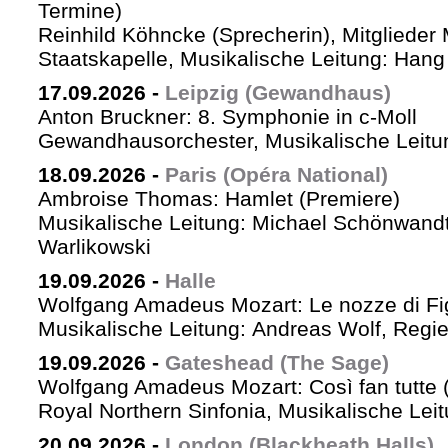
Termine)
Reinhild Köhncke (Sprecherin), Mitglieder
Staatskapelle, Musikalische Leitung: Han
17.09.2026
-
Leipzig (Gewandhaus)
Anton Bruckner: 8. Symphonie in c-Moll
Gewandhausorchester, Musikalische Leitun
18.09.2026
-
Paris (Opéra National)
Ambroise Thomas: Hamlet (Premiere)
Musikalische Leitung: Michael Schönwandt
Warlikowski
19.09.2026
-
Halle
Wolfgang Amadeus Mozart: Le nozze di Fi
Musikalische Leitung: Andreas Wolf, Regie:
19.09.2026
-
Gateshead (The Sage)
Wolfgang Amadeus Mozart: Così fan tutte (
Royal Northern Sinfonia, Musikalische Lei
20.09.2026
-
London (Blackheath Halls)