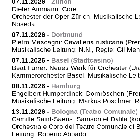
07.11.2026
-
Zürich
Dieter Ammann: Core
Orchester der Oper Zürich, Musikalische L
Noseda
07.11.2026
-
Dortmund
Pietro Mascagni: Cavalleria rusticana (Pre
Musikalische Leitung: N.N., Regie: Gil Me
07.11.2026
-
Basel (Stadtcasino)
Beat Furrer: Neues Werk für Orchester (Ur
Kammerorchester Basel, Musikalische Leit
08.11.2026
-
Hamburg
Engelbert Humperdinck: Dornröschen (Pre
Musikalische Leitung: Markus Poschner, 
13.11.2026
-
Bologna (Teatro Comunale)
Camille Saint-Saëns: Samson et Dalila (ko
Orchestra e Coro del Teatro Comunale di B
Leitung: Roberto Abbado