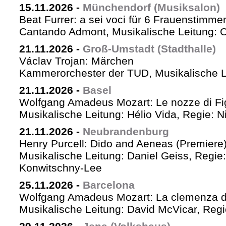
15.11.2026
-
Münchendorf (Musiksalon)
Beat Furrer: a sei voci für 6 Frauenstimme
Cantando Admont, Musikalische Leitung: C
21.11.2026
-
Groß-Umstadt (Stadthalle)
Václav Trojan: Märchen
Kammerorchester der TUD, Musikalische Le
21.11.2026
-
Basel
Wolfgang Amadeus Mozart: Le nozze di Fi
Musikalische Leitung: Hélio Vida, Regie: 
21.11.2026
-
Neubrandenburg
Henry Purcell: Dido and Aeneas (Premiere
Musikalische Leitung: Daniel Geiss, Regie
Konwitschny-Lee
25.11.2026
-
Barcelona
Wolfgang Amadeus Mozart: La clemenza di
Musikalische Leitung: David McVicar, Reg