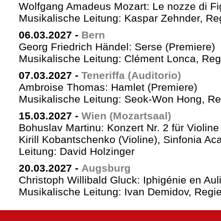
Wolfgang Amadeus Mozart: Le nozze di Fi
Musikalische Leitung: Kaspar Zehnder, Re
06.03.2027
-
Bern
Georg Friedrich Händel: Serse (Premiere)
Musikalische Leitung: Clément Lonca, Regi
07.03.2027
-
Teneriffa (Auditorio)
Ambroise Thomas: Hamlet (Premiere)
Musikalische Leitung: Seok-Won Hong, Reg
15.03.2027
-
Wien (Mozartsaal)
Bohuslav Martinu: Konzert Nr. 2 für Violin
Kirill Kobantschenko (Violine), Sinfonia A
Leitung: David Holzinger
20.03.2027
-
Augsburg
Christoph Willibald Gluck: Iphigénie en Aul
Musikalische Leitung: Ivan Demidov, Regie