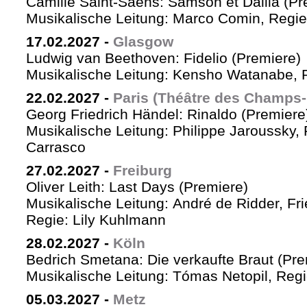
Camille Saint-Saëns: Samson et Dalila (Pr
Musikalische Leitung: Marco Comin, Regie
17.02.2027
-
Glasgow
Ludwig van Beethoven: Fidelio (Premiere)
Musikalische Leitung: Kensho Watanabe, R
22.02.2027
-
Paris (Théâtre des Champs-
Georg Friedrich Händel: Rinaldo (Premiere
Musikalische Leitung: Philippe Jaroussky, 
Carrasco
27.02.2027
-
Freiburg
Oliver Leith: Last Days (Premiere)
Musikalische Leitung: André de Ridder, Fr
Regie: Lily Kuhlmann
28.02.2027
-
Köln
Bedrich Smetana: Die verkaufte Braut (Pre
Musikalische Leitung: Tómas Netopil, Regi
05.03.2027
-
Metz