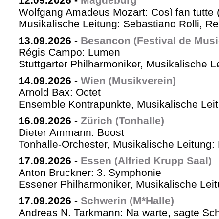
12.09.2026
-
Magdeburg
Wolfgang Amadeus Mozart: Così fan tutte 
Musikalische Leitung: Sebastiano Rolli, Re
13.09.2026
-
Besancon (Festival de Musi
Régis Campo: Lumen
Stuttgarter Philharmoniker, Musikalische L
14.09.2026
-
Wien (Musikverein)
Arnold Bax: Octet
Ensemble Kontrapunkte, Musikalische Leitu
16.09.2026
-
Zürich (Tonhalle)
Dieter Ammann: Boost
Tonhalle-Orchester, Musikalische Leitung:
17.09.2026
-
Essen (Alfried Krupp Saal)
Anton Bruckner: 3. Symphonie
Essener Philharmoniker, Musikalische Leitu
17.09.2026
-
Schwerin (M*Halle)
Andreas N. Tarkmann: Na warte, sagte Sch