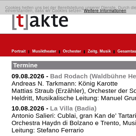
Cookies helfen uns bei der Bereitstellung unserer Dienste. Durch di
einverstanden, dass wir Cookies setzen.
Weitere Informationen
Portrait
Musiktheater
Orchester
Zeitg. Musik
Gesamtau
Termine
09.08.2026
-
Bad Rodach (Waldbühne Held
Andreas N. Tarkmann: König Karotte
Mattias Straub (Erzähler), Orchester der 
Heldritt, Musikalische Leitung: Manuel Gru
10.08.2026
-
La Villa (Badia)
Antonio Salieri: Cublai, gran Kan de’ Tartar
Orchestra Haydn di Bolzano e Trento, Mus
Leitung: Stefano Ferrario