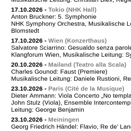
17.10.2026
-
Tokio (NHK Hall)
Anton Bruckner: 5. Symphonie
NHK Symphony Orchestra, Musikalische Le
Blomstedt
17.10.2026
-
Wien (Konzerthaus)
Salvatore Sciarrino: Gesualdo senza parol
Klangforum Wien, Musikalische Leitung: S
20.10.2026
-
Mailand (Teatro alla Scala)
Charles Gounod: Faust (Premiere)
Musikalische Leitung: Daniele Rustioni, R
23.10.2026
-
Paris (Cité de la Musique)
Dieter Ammann: Viola Concerto „No templa
John Stulz (Viola), Ensemble Intercontemp
Leitung: George Benjamin
23.10.2026
-
Meiningen
Georg Friedrich Händel: Flavio, Re de’ La