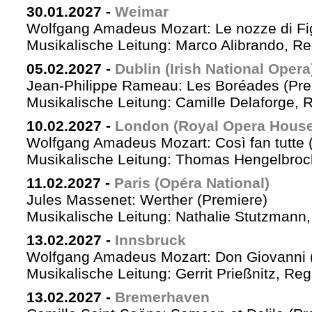
30.01.2027
-
Weimar
Wolfgang Amadeus Mozart: Le nozze di Fi
Musikalische Leitung: Marco Alibrando, R
05.02.2027
-
Dublin (Irish National Opera
Jean-Philippe Rameau: Les Boréades (Pre
Musikalische Leitung: Camille Delaforge, R
10.02.2027
-
London (Royal Opera House
Wolfgang Amadeus Mozart: Così fan tutte 
Musikalische Leitung: Thomas Hengelbrock
11.02.2027
-
Paris (Opéra National)
Jules Massenet: Werther (Premiere)
Musikalische Leitung: Nathalie Stutzmann
13.02.2027
-
Innsbruck
Wolfgang Amadeus Mozart: Don Giovanni 
Musikalische Leitung: Gerrit Prießnitz, Re
13.02.2027
-
Bremerhaven