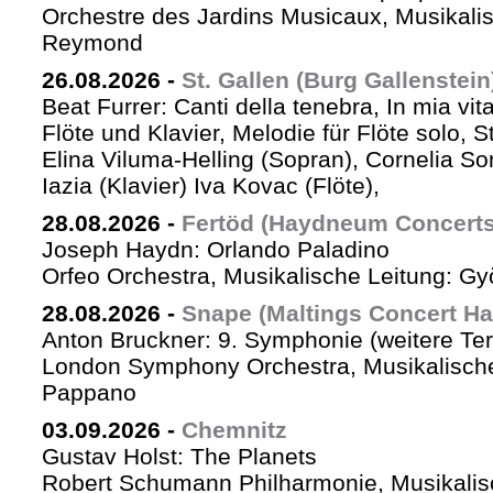
Orchestre des Jardins Musicaux, Musikalis
Reymond
26.08.2026
-
St. Gallen (Burg Gallenstein
Beat Furrer: Canti della tenebra, In mia vit
Flöte und Klavier, Melodie für Flöte solo, St
Elina Viluma-Helling (Sopran), Cornelia Son
Iazia (Klavier) Iva Kovac (Flöte),
28.08.2026
-
Fertöd (Haydneum Concerts 
Joseph Haydn: Orlando Paladino
Orfeo Orchestra, Musikalische Leitung: G
28.08.2026
-
Snape (Maltings Concert Hal
Anton Bruckner: 9. Symphonie (weitere Te
London Symphony Orchestra, Musikalische 
Pappano
03.09.2026
-
Chemnitz
Gustav Holst: The Planets
Robert Schumann Philharmonie, Musikalis