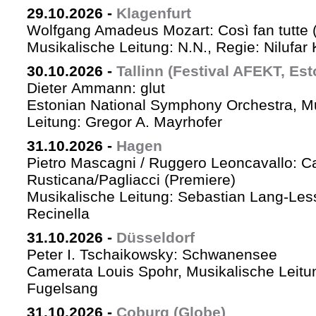
29.10.2026
-
Klagenfurt
Wolfgang Amadeus Mozart: Così fan tutte 
Musikalische Leitung: N.N., Regie: Nilufar
30.10.2026
-
Tallinn (Festival AFEKT, Est
Dieter Ammann: glut
Estonian National Symphony Orchestra, M
Leitung: Gregor A. Mayrhofer
31.10.2026
-
Hagen
Pietro Mascagni / Ruggero Leoncavallo: Ca
Rusticana/Pagliacci (Premiere)
Musikalische Leitung: Sebastian Lang-Les
Recinella
31.10.2026
-
Düsseldorf
Peter I. Tschaikowsky: Schwanensee
Camerata Louis Spohr, Musikalische Leitu
Fugelsang
31.10.2026
-
Coburg (Globe)