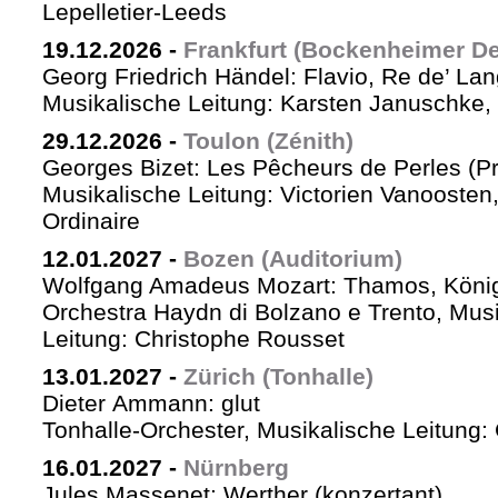
Lepelletier-Leeds
19.12.2026
-
Frankfurt (Bockenheimer De
Georg Friedrich Händel: Flavio, Re de’ La
Musikalische Leitung: Karsten Januschke,
29.12.2026
-
Toulon (Zénith)
Georges Bizet: Les Pêcheurs de Perles (P
Musikalische Leitung: Victorien Vanoosten,
Ordinaire
12.01.2027
-
Bozen (Auditorium)
Wolfgang Amadeus Mozart: Thamos, König
Orchestra Haydn di Bolzano e Trento, Mus
Leitung: Christophe Rousset
13.01.2027
-
Zürich (Tonhalle)
Dieter Ammann: glut
Tonhalle-Orchester, Musikalische Leitung
16.01.2027
-
Nürnberg
Jules Massenet: Werther (konzertant)