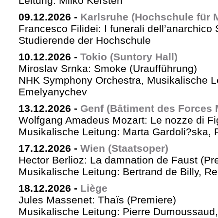
Leitung: Milko Kersten
09.12.2026
-
Karlsruhe (Hochschule für 
Francesco Filidei: I funerali dell’anarchico 
Studierende der Hochschule
10.12.2026
-
Tokio (Suntory Hall)
Miroslav Srnka: Smoke (Uraufführung)
NHK Symphony Orchestra, Musikalische L
Emelyanychev
13.12.2026
-
Genf (Bâtiment des Forces 
Wolfgang Amadeus Mozart: Le nozze di Fi
Musikalische Leitung: Marta Gardoli?ska, 
17.12.2026
-
Wien (Staatsoper)
Hector Berlioz: La damnation de Faust (Pr
Musikalische Leitung: Bertrand de Billy, Re
18.12.2026
-
Liège
Jules Massenet: Thaïs (Premiere)
Musikalische Leitung: Pierre Dumoussaud, 