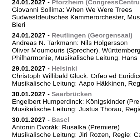
24.01.2027
-
Pforzheim (CongressCentr
Giovanni Sollima: When We Were Trees
Südwestdeutsches Kammerorchester, Musik
Bieri
24.01.2027
-
Reutlingen (Georgensaal)
Andreas N. Tarkmann: Nils Holgersson
Oliver Moumouris (Sprecher), Württember
Philharmonie, Musikalische Leitung: Hans 
29.01.2027
-
Helsinki
Christoph Willibald Gluck: Orfeo ed Euridi
Musikalische Leitung: Aapo Häkkinen, Reg
30.01.2027
-
Saarbrücken
Engelbert Humperdinck: Königskinder (Pre
Musikalische Leitung: Justus Thorau, Reg
30.01.2027
-
Basel
Antonín Dvorák: Rusalka (Premiere)
Musikalische Leitung: Jiri Rozen, Regie: Ca