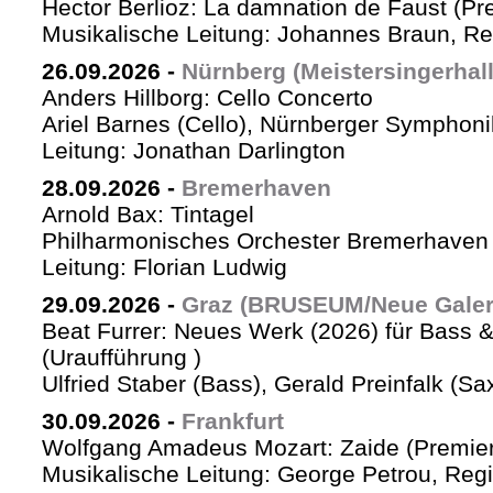
Hector Berlioz: La damnation de Faust (Pr
Musikalische Leitung: Johannes Braun, Re
26.09.2026
-
Nürnberg (Meistersingerhall
Anders Hillborg: Cello Concerto
Ariel Barnes (Cello), Nürnberger Symphoni
Leitung: Jonathan Darlington
28.09.2026
-
Bremerhaven
Arnold Bax: Tintagel
Philharmonisches Orchester Bremerhaven 
Leitung: Florian Ludwig
29.09.2026
-
Graz (BRUSEUM/Neue Galer
Beat Furrer: Neues Werk (2026) für Bass 
(Uraufführung )
Ulfried Staber (Bass), Gerald Preinfalk (S
30.09.2026
-
Frankfurt
Wolfgang Amadeus Mozart: Zaide (Premie
Musikalische Leitung: George Petrou, Reg