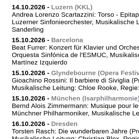
14.10.2026
-
Luzern (KKL)
Andrea Lorenzo Scartazzini: Torso - Epita
Luzerner Sinfonieorchester, Musikalische 
Sanderling
15.10.2026
-
Barcelona
Beat Furrer: Konzert für Klavier und Orches
Orquesta Sinfónica de l'ESMUC, Musikalis
Martínez Izquierdo
15.10.2026
-
Glyndebourne (Opera Festiv
Gioachino Rossini: Il barbiere di Siviglia (
Musikalische Leitung: Chloe Rooke, Regie
15.10.2026
-
München (Isarphilharmonie
Bernd Alois Zimmermann: Musique pour le
Münchner Philharmoniker, Musikalische Lei
16.10.2026
-
Dresden
Torsten Rasch: Die wunderbaren Jahre (Pr
Musikalische Leitung: Christian Blex, Reg