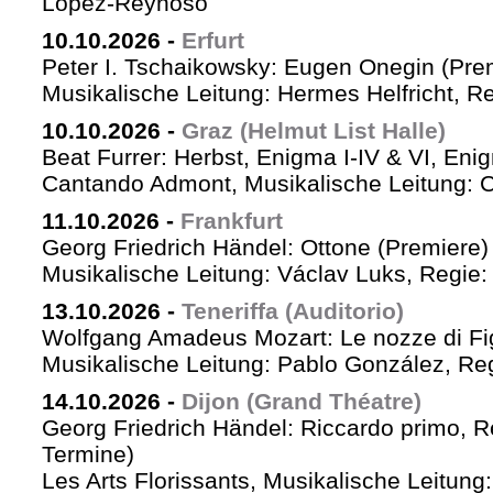
López-Reynoso
10.10.2026
-
Erfurt
Peter I. Tschaikowsky: Eugen Onegin (Pre
Musikalische Leitung: Hermes Helfricht, R
10.10.2026
-
Graz (Helmut List Halle)
Beat Furrer: Herbst, Enigma I-IV & VI, Eni
Cantando Admont, Musikalische Leitung: C
11.10.2026
-
Frankfurt
Georg Friedrich Händel: Ottone (Premiere)
Musikalische Leitung: Václav Luks, Regie:
13.10.2026
-
Teneriffa (Auditorio)
Wolfgang Amadeus Mozart: Le nozze di Fi
Musikalische Leitung: Pablo González, Re
14.10.2026
-
Dijon (Grand Théatre)
Georg Friedrich Händel: Riccardo primo, Re 
Termine)
Les Arts Florissants, Musikalische Leitun