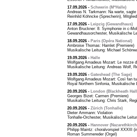
17.09.2026
-
Schwerin (M*Halle)
Andreas N. Tarkmann: Na warte, sagte 
Reinhild Köhncke (Sprecherin), Mitgli
17.09.2026
-
Leipzig (Gewandhaus)
Anton Bruckner: 8. Symphonie in c-Mol
Gewandhausorchester, Musikalische Le
18.09.2026
-
Paris (Opéra National)
Ambroise Thomas: Hamlet (Premiere)
Musikalische Leitung: Michael Schönwa
19.09.2026
-
Halle
Wolfgang Amadeus Mozart: Le nozze di
Musikalische Leitung: Andreas Wolf, Re
19.09.2026
-
Gateshead (The Sage)
Wolfgang Amadeus Mozart: Così fan tut
Royal Northern Sinfonia, Musikalische 
20.09.2026
-
London (Blackheath Hall
Georges Bizet: Carmen (Premiere)
Musikalische Leitung: Chris Stark, Reg
20.09.2026
-
Zürich (Tonhalle)
Dieter Ammann: Violation
Tonhalle-Orchester, Musikalische Leitu
20.09.2026
-
Hannover (Nazarethkirch
Philipp Maintz: choralvorspiel XXXIII (i
Roman Summereder (Orgel)