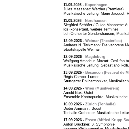
11.09.2026
-
Kopenhagen
Jules Massenet: Werther (Premiere)
Musikalische Leitung: Marie Jacquot, 
11.09.2026
-
Nordhausen
Siegfried Schäfer / Guido Masanetz: Ausz
los (konzertant, weitere Termine)
Loh-Orchester Sondershausen, Musikal
12.09.2026
-
Weimar (Theaterfest)
Andreas N. Tarkmann: Die verlorene Me
Staatskapelle Weimar
12.09.2026
-
Magdeburg
Wolfgang Amadeus Mozart: Così fan tut
Musikalische Leitung: Sebastiano Rolli,
13.09.2026
-
Besancon (Festival de M
Régis Campo: Lumen
Stuttgarter Philharmoniker, Musikalisc
14.09.2026
-
Wien (Musikverein)
Arnold Bax: Octet
Ensemble Kontrapunkte, Musikalische L
16.09.2026
-
Zürich (Tonhalle)
Dieter Ammann: Boost
Tonhalle-Orchester, Musikalische Leitu
17.09.2026
-
Essen (Alfried Krupp Saa
Anton Bruckner: 3. Symphonie
Essener Philharmoniker, Musikalische L