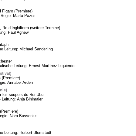
 Figaro (Premiere)
 Regie: Marta Pazos
 Re d’Inghilterra (weitere Termine)
tung: Paul Agnew
itaph
he Leitung: Michael Sanderling
chester
lische Leitung: Ernest Martínez Izquierdo
tival)
a (Premiere)
gie: Annabel Arden
nie)
 les soupers du Roi Ubu
 Leitung: Anja Bihlmaier
(Premiere)
Regie: Nora Bussenius
 Leitung: Herbert Blomstedt