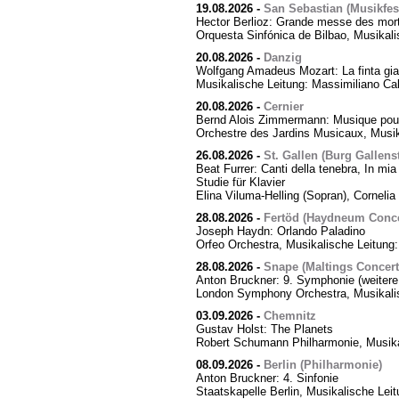
19.08.2026
-
San Sebastian (Musikfes
Hector Berlioz: Grande messe des mor
Orquesta Sinfónica de Bilbao, Musikali
20.08.2026
-
Danzig
Wolfgang Amadeus Mozart: La finta giar
Musikalische Leitung: Massimiliano Cal
20.08.2026
-
Cernier
Bernd Alois Zimmermann: Musique pour
Orchestre des Jardins Musicaux, Musik
26.08.2026
-
St. Gallen (Burg Gallens
Beat Furrer: Canti della tenebra, In mia 
Studie für Klavier
Elina Viluma-Helling (Sopran), Cornelia 
28.08.2026
-
Fertöd (Haydneum Concer
Joseph Haydn: Orlando Paladino
Orfeo Orchestra, Musikalische Leitung
28.08.2026
-
Snape (Maltings Concert 
Anton Bruckner: 9. Symphonie (weitere
London Symphony Orchestra, Musikalis
03.09.2026
-
Chemnitz
Gustav Holst: The Planets
Robert Schumann Philharmonie, Musika
08.09.2026
-
Berlin (Philharmonie)
Anton Bruckner: 4. Sinfonie
Staatskapelle Berlin, Musikalische Lei