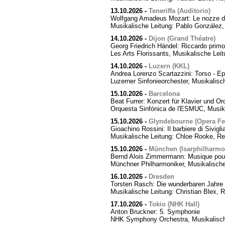
13.10.2026
-
Teneriffa (Auditorio)
Wolfgang Amadeus Mozart: Le nozze di
Musikalische Leitung: Pablo González,
14.10.2026
-
Dijon (Grand Théatre)
Georg Friedrich Händel: Riccardo primo,
Les Arts Florissants, Musikalische Lei
14.10.2026
-
Luzern (KKL)
Andrea Lorenzo Scartazzini: Torso - Ep
Luzerner Sinfonieorchester, Musikalisc
15.10.2026
-
Barcelona
Beat Furrer: Konzert für Klavier und Or
Orquesta Sinfónica de l'ESMUC, Musika
15.10.2026
-
Glyndebourne (Opera Fes
Gioachino Rossini: Il barbiere di Sivigli
Musikalische Leitung: Chloe Rooke, Re
15.10.2026
-
München (Isarphilharmo
Bernd Alois Zimmermann: Musique pour
Münchner Philharmoniker, Musikalische
16.10.2026
-
Dresden
Torsten Rasch: Die wunderbaren Jahre 
Musikalische Leitung: Christian Blex, 
17.10.2026
-
Tokio (NHK Hall)
Anton Bruckner: 5. Symphonie
NHK Symphony Orchestra, Musikalische