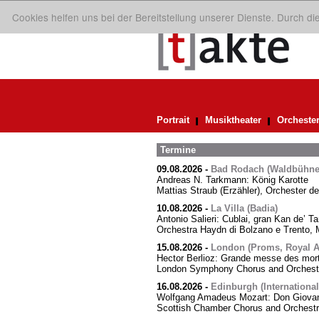
Cookies helfen uns bei der Bereitstellung unserer Dienste. Durch d
Portrait
Musiktheater
Orcheste
Termine
09.08.2026
-
Bad Rodach (Waldbühne 
Andreas N. Tarkmann: König Karotte
Mattias Straub (Erzähler), Orchester d
10.08.2026
-
La Villa (Badia)
Antonio Salieri: Cublai, gran Kan de’ Ta
Orchestra Haydn di Bolzano e Trento, M
15.08.2026
-
London (Proms, Royal Al
Hector Berlioz: Grande messe des mor
London Symphony Chorus and Orchestra
16.08.2026
-
Edinburgh (International
Wolfgang Amadeus Mozart: Don Giovann
Scottish Chamber Chorus and Orchest