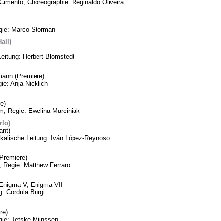
Cimento, Choreographie: Reginaldo Oliveira
egie: Marco Storman
all)
Leitung: Herbert Blomstedt
mann (Premiere)
ie: Anja Nicklich
e)
m, Regie: Ewelina Marciniak
rlo)
ant)
ikalische Leitung: Iván López-Reynoso
Premiere)
, Regie: Matthew Ferraro
, Enigma V, Enigma VII
: Cordula Bürgi
re)
gie: Jetske Mijnssen