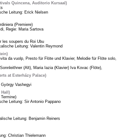
tivals Quincena, Auditorio Kursaal)
ts
sche Leitung: Erick Nielsen
diniera (Premiere)
di, Regie: Maria Sartova
 les soupers du Roi Ubu
alische Leitung: Valentin Reymond
tein)
vita da vuolp, Presto für Flöte und Klavier, Melodie für Flöte solo,
Sonnleithner (Alt), Maria Iazia (Klavier) Iva Kovac (Flöte),
ts at Esterházy Palace)
: György Vashegyi
Hall)
 Termine)
che Leitung: Sir Antonio Pappano
lische Leitung: Benjamin Reiners
tung: Christian Thielemann