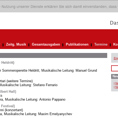
ie Nutzung unserer Dienste erklären Sie sich damit einverstanden, dass
r
Zeitg. Musik
Gesamtausgaben
Publikationen
Termine
Ko
Eng
Heldritt)
er Sommeroperette Heldritt, Musikalische Leitung: Manuel Grund
New
rtari (weitere Termine)
|
Ne
usikalische Leitung: Stefano Ferrario
|
Ne
bert Hall)
ts
, Musikalische Leitung: Antonio Pappano
 Festival)
i (konzertant)
ra, Musikalische Leitung: Maxim Emelyanychev