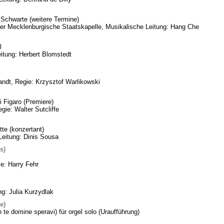
Schwarte (weitere Termine)
eder Mecklenburgische Staatskapelle, Musikalische Leitung: Hang Che
l
itung: Herbert Blomstedt
ndt, Regie: Krzysztof Warlikowski
 Figaro (Premiere)
gie: Walter Sutcliffe
te (konzertant)
Leitung: Dinis Sousa
s)
ie: Harry Fehr
ng: Julia Kurzydlak
e)
n te domine speravi) für orgel solo (Uraufführung)