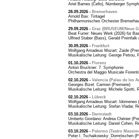
Ariel Barnes (Cello), Nürnberger Symph
28.09.2026
-
Bremerhaven
Arnold Bax: Tintagel
Philharmonisches Orchester Bremerhave
29.09.2026
-
Graz (BRUSEUM/Neue Ga
Beat Furrer: Neues Werk (2026) für Ba
Ulfried Staber (Bass), Gerald Preinfal
30.09.2026
-
Frankfurt
Wolfgang Amadeus Mozart: Zaide (Prem
Musikalische Leitung: George Petrou, 
01.10.2026
-
Florenz
Anton Bruckner: 7. Symphonie
Orchestra del Maggio Musicale Fiorent
02.10.2026
-
Valencia (Palau de les Ar
Georges Bizet: Carmen (Premiere)
Musikalische Leitung: Michele Spotti, 
02.10.2026
-
Lübeck
Wolfgang Amadeus Mozart: Idomeneo (
Musikalische Leitung: Stefan Vladar, 
03.10.2026
-
Darmstadt
Umberto Giordano: Andrea Chénier (Pre
Musikalische Leitung: Daniel Cohen, R
03.10.2026
-
Palermo (Teatro Massim
Peter I. Tschaikowsky: Dornröschen (P