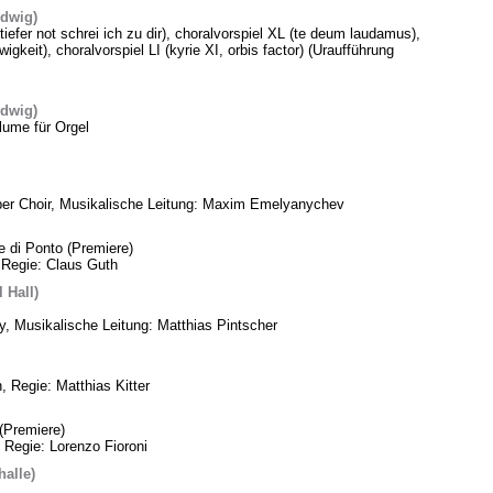
edwig)
 tiefer not schrei ich zu dir), choralvorspiel XL (te deum laudamus),
gkeit), choralvorspiel LI (kyrie XI, orbis factor) (Uraufführung
edwig)
lume für Orgel
ber Choir, Musikalische Leitung: Maxim Emelyanychev
e di Ponto (Premiere)
 Regie: Claus Guth
 Hall)
, Musikalische Leitung: Matthias Pintscher
, Regie: Matthias Kitter
(Premiere)
 Regie: Lorenzo Fioroni
alle)