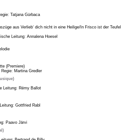
Regie: Tatjana Gürbaca
üge aus Verlieb‘ dich nicht in eine Heilige/In Frisco ist der Teufel
ische Leitung: Annalena Hoesel
lodie
te (Premiere)
 Regie: Martina Gredler
usique)
he Leitung: Rémy Ballot
eitung: Gottfried Rabl
ng: Paavo Järvi
l)
eitung: Bertrand de Billy