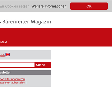
OK
 wir Cookies setzen.
Weitere Informationen
ntakt
lish
sletter
wsletter abonnieren
|
wsletter abbestellen
|