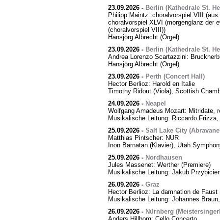
23.09.2026
-
Berlin (Kathedrale St. H
Philipp Maintz: choralvorspiel VIII (aus
choralvorspiel XLVI (morgenglanz der ewi
(choralvorspiel VIII))
Hansjörg Albrecht (Orgel)
23.09.2026
-
Berlin (Kathedrale St. H
Andrea Lorenzo Scartazzini: Brucknerb
Hansjörg Albrecht (Orgel)
23.09.2026
-
Perth (Concert Hall)
Hector Berlioz: Harold en Italie
Timothy Ridout (Viola), Scottish Cham
24.09.2026
-
Neapel
Wolfgang Amadeus Mozart: Mitridate, r
Musikalische Leitung: Riccardo Frizza,
25.09.2026
-
Salt Lake City (Abravanel
Matthias Pintscher: NUR
Inon Barnatan (Klavier), Utah Symphony
25.09.2026
-
Nordhausen
Jules Massenet: Werther (Premiere)
Musikalische Leitung: Jakub Przybicien
26.09.2026
-
Graz
Hector Berlioz: La damnation de Faust 
Musikalische Leitung: Johannes Braun,
26.09.2026
-
Nürnberg (Meistersingerh
Anders Hillborg: Cello Concerto