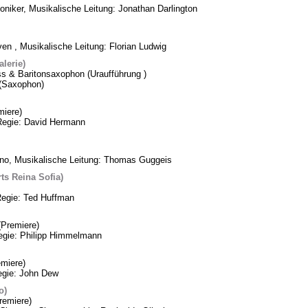
oniker, Musikalische Leitung: Jonathan Darlington
n , Musikalische Leitung: Florian Ludwig
lerie)
ss & Baritonsaxophon (Uraufführung )
k (Saxophon)
iere)
Regie: David Hermann
ino, Musikalische Leitung: Thomas Guggeis
ts Reina Sofia)
Regie: Ted Huffman
Premiere)
Regie: Philipp Himmelmann
miere)
egie: John Dew
o)
remiere)