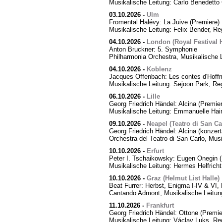
Musikalische Leitung: Carlo Benedetto 
03.10.2026
-
Ulm
Fromental Halévy: La Juive (Premiere)
Musikalische Leitung: Felix Bender, R
04.10.2026
-
London (Royal Festival H
Anton Bruckner: 5. Symphonie
Philharmonia Orchestra, Musikalische 
04.10.2026
-
Koblenz
Jacques Offenbach: Les contes d'Hoff
Musikalische Leitung: Sejoon Park, Reg
06.10.2026
-
Lille
Georg Friedrich Händel: Alcina (Premier
Musikalische Leitung: Emmanuelle Hai
09.10.2026
-
Neapel (Teatro di San Ca
Georg Friedrich Händel: Alcina (konzert
Orchestra del Teatro di San Carlo, Mus
10.10.2026
-
Erfurt
Peter I. Tschaikowsky: Eugen Onegin (
Musikalische Leitung: Hermes Helfricht
10.10.2026
-
Graz (Helmut List Halle)
Beat Furrer: Herbst, Enigma I-IV & VI
Cantando Admont, Musikalische Leitung
11.10.2026
-
Frankfurt
Georg Friedrich Händel: Ottone (Premie
Musikalische Leitung: Václav Luks, Re