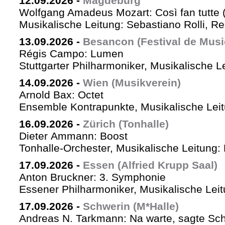
12.09.2026
-
Magdeburg
Wolfgang Amadeus Mozart: Così fan tutte 
Musikalische Leitung: Sebastiano Rolli, Re
13.09.2026
-
Besancon (Festival de Musi
Régis Campo: Lumen
Stuttgarter Philharmoniker, Musikalische L
14.09.2026
-
Wien (Musikverein)
Arnold Bax: Octet
Ensemble Kontrapunkte, Musikalische Leitu
16.09.2026
-
Zürich (Tonhalle)
Dieter Ammann: Boost
Tonhalle-Orchester, Musikalische Leitung:
17.09.2026
-
Essen (Alfried Krupp Saal)
Anton Bruckner: 3. Symphonie
Essener Philharmoniker, Musikalische Leitu
17.09.2026
-
Schwerin (M*Halle)
Andreas N. Tarkmann: Na warte, sagte Sch