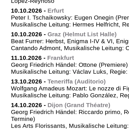
López-Reynoso
10.10.2026
-
Erfurt
Peter I. Tschaikowsky: Eugen Onegin (Pre
Musikalische Leitung: Hermes Helfricht, R
10.10.2026
-
Graz (Helmut List Halle)
Beat Furrer: Herbst, Enigma I-IV & VI, Eni
Cantando Admont, Musikalische Leitung: C
11.10.2026
-
Frankfurt
Georg Friedrich Händel: Ottone (Premiere)
Musikalische Leitung: Václav Luks, Regie:
13.10.2026
-
Teneriffa (Auditorio)
Wolfgang Amadeus Mozart: Le nozze di Fi
Musikalische Leitung: Pablo González, Re
14.10.2026
-
Dijon (Grand Théatre)
Georg Friedrich Händel: Riccardo primo, Re 
Termine)
Les Arts Florissants, Musikalische Leitun