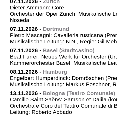
07.11.2026
-
Zürich
Dieter Ammann: Core
Orchester der Oper Zürich, Musikalische L
Noseda
07.11.2026
-
Dortmund
Pietro Mascagni: Cavalleria rusticana (Pre
Musikalische Leitung: N.N., Regie: Gil Me
07.11.2026
-
Basel (Stadtcasino)
Beat Furrer: Neues Werk für Orchester (Ur
Kammerorchester Basel, Musikalische Leit
08.11.2026
-
Hamburg
Engelbert Humperdinck: Dornröschen (Pre
Musikalische Leitung: Markus Poschner, 
13.11.2026
-
Bologna (Teatro Comunale)
Camille Saint-Saëns: Samson et Dalila (ko
Orchestra e Coro del Teatro Comunale di B
Leitung: Roberto Abbado