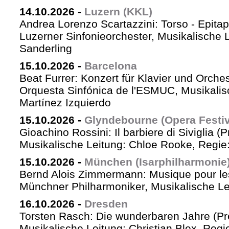
14.10.2026
-
Luzern (KKL)
Andrea Lorenzo Scartazzini: Torso - Epita
Luzerner Sinfonieorchester, Musikalische 
Sanderling
15.10.2026
-
Barcelona
Beat Furrer: Konzert für Klavier und Orches
Orquesta Sinfónica de l'ESMUC, Musikalis
Martínez Izquierdo
15.10.2026
-
Glyndebourne (Opera Festiv
Gioachino Rossini: Il barbiere di Siviglia (
Musikalische Leitung: Chloe Rooke, Regie
15.10.2026
-
München (Isarphilharmonie
Bernd Alois Zimmermann: Musique pour le
Münchner Philharmoniker, Musikalische Lei
16.10.2026
-
Dresden
Torsten Rasch: Die wunderbaren Jahre (Pr
Musikalische Leitung: Christian Blex, Reg