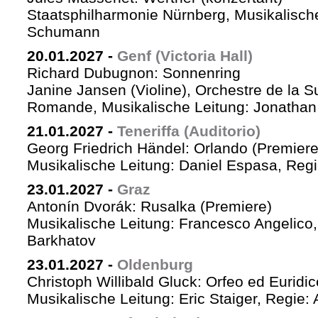
Staatsphilharmonie Nürnberg, Musikalische
Schumann
20.01.2027
-
Genf (Victoria Hall)
Richard Dubugnon: Sonnenring
Janine Jansen (Violine), Orchestre de la S
Romande, Musikalische Leitung: Jonathan
21.01.2027
-
Teneriffa (Auditorio)
Georg Friedrich Händel: Orlando (Premiere
Musikalische Leitung: Daniel Espasa, Regie
23.01.2027
-
Graz
Antonín Dvorák: Rusalka (Premiere)
Musikalische Leitung: Francesco Angelico,
Barkhatov
23.01.2027
-
Oldenburg
Christoph Willibald Gluck: Orfeo ed Euridi
Musikalische Leitung: Eric Staiger, Regie: