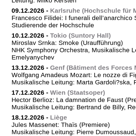
Leitung: Milko Kersten
09.12.2026
-
Karlsruhe (Hochschule für 
Francesco Filidei: I funerali dell’anarchico 
Studierende der Hochschule
10.12.2026
-
Tokio (Suntory Hall)
Miroslav Srnka: Smoke (Uraufführung)
NHK Symphony Orchestra, Musikalische L
Emelyanychev
13.12.2026
-
Genf (Bâtiment des Forces 
Wolfgang Amadeus Mozart: Le nozze di Fi
Musikalische Leitung: Marta Gardoli?ska, 
17.12.2026
-
Wien (Staatsoper)
Hector Berlioz: La damnation de Faust (Pr
Musikalische Leitung: Bertrand de Billy, Re
18.12.2026
-
Liège
Jules Massenet: Thaïs (Premiere)
Musikalische Leitung: Pierre Dumoussaud, 