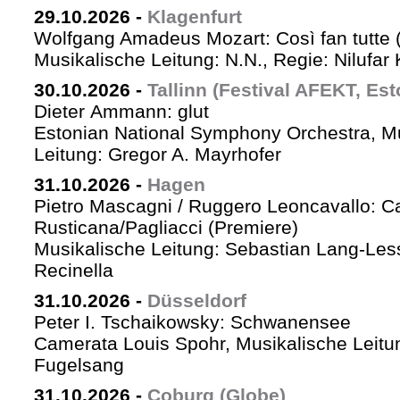
29.10.2026
-
Klagenfurt
Wolfgang Amadeus Mozart: Così fan tutte 
Musikalische Leitung: N.N., Regie: Nilufar
30.10.2026
-
Tallinn (Festival AFEKT, Est
Dieter Ammann: glut
Estonian National Symphony Orchestra, M
Leitung: Gregor A. Mayrhofer
31.10.2026
-
Hagen
Pietro Mascagni / Ruggero Leoncavallo: Ca
Rusticana/Pagliacci (Premiere)
Musikalische Leitung: Sebastian Lang-Les
Recinella
31.10.2026
-
Düsseldorf
Peter I. Tschaikowsky: Schwanensee
Camerata Louis Spohr, Musikalische Leitu
Fugelsang
31.10.2026
-
Coburg (Globe)