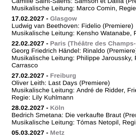
Camille Saint-Saëns: Samson et Dalila (Pr
Musikalische Leitung: Marco Comin, Regie
17.02.2027
-
Glasgow
Ludwig van Beethoven: Fidelio (Premiere)
Musikalische Leitung: Kensho Watanabe, R
22.02.2027
-
Paris (Théâtre des Champs-
Georg Friedrich Händel: Rinaldo (Premiere
Musikalische Leitung: Philippe Jaroussky, 
Carrasco
27.02.2027
-
Freiburg
Oliver Leith: Last Days (Premiere)
Musikalische Leitung: André de Ridder, Fr
Regie: Lily Kuhlmann
28.02.2027
-
Köln
Bedrich Smetana: Die verkaufte Braut (Pre
Musikalische Leitung: Tómas Netopil, Regi
05.03.2027
-
Metz