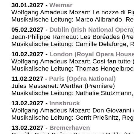
30.01.2027
-
Weimar
Wolfgang Amadeus Mozart: Le nozze di Fi
Musikalische Leitung: Marco Alibrando, R
05.02.2027
-
Dublin (Irish National Opera
Jean-Philippe Rameau: Les Boréades (Pre
Musikalische Leitung: Camille Delaforge, R
10.02.2027
-
London (Royal Opera House
Wolfgang Amadeus Mozart: Così fan tutte 
Musikalische Leitung: Thomas Hengelbrock
11.02.2027
-
Paris (Opéra National)
Jules Massenet: Werther (Premiere)
Musikalische Leitung: Nathalie Stutzmann
13.02.2027
-
Innsbruck
Wolfgang Amadeus Mozart: Don Giovanni 
Musikalische Leitung: Gerrit Prießnitz, Re
13.02.2027
-
Bremerhaven