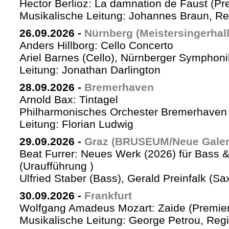
Hector Berlioz: La damnation de Faust (Pr
Musikalische Leitung: Johannes Braun, Re
26.09.2026
-
Nürnberg (Meistersingerhall
Anders Hillborg: Cello Concerto
Ariel Barnes (Cello), Nürnberger Symphoni
Leitung: Jonathan Darlington
28.09.2026
-
Bremerhaven
Arnold Bax: Tintagel
Philharmonisches Orchester Bremerhaven 
Leitung: Florian Ludwig
29.09.2026
-
Graz (BRUSEUM/Neue Galer
Beat Furrer: Neues Werk (2026) für Bass 
(Uraufführung )
Ulfried Staber (Bass), Gerald Preinfalk (S
30.09.2026
-
Frankfurt
Wolfgang Amadeus Mozart: Zaide (Premie
Musikalische Leitung: George Petrou, Reg