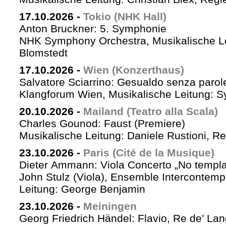
17.10.2026
-
Tokio (NHK Hall)
Anton Bruckner: 5. Symphonie
NHK Symphony Orchestra, Musikalische Le
Blomstedt
17.10.2026
-
Wien (Konzerthaus)
Salvatore Sciarrino: Gesualdo senza parol
Klangforum Wien, Musikalische Leitung: S
20.10.2026
-
Mailand (Teatro alla Scala)
Charles Gounod: Faust (Premiere)
Musikalische Leitung: Daniele Rustioni, R
23.10.2026
-
Paris (Cité de la Musique)
Dieter Ammann: Viola Concerto „No templa
John Stulz (Viola), Ensemble Intercontemp
Leitung: George Benjamin
23.10.2026
-
Meiningen
Georg Friedrich Händel: Flavio, Re de’ La