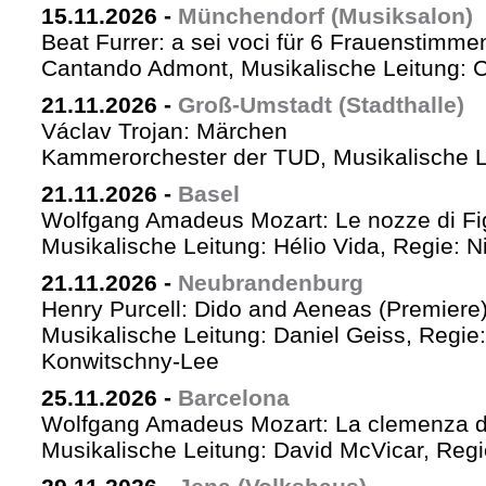
15.11.2026
-
Münchendorf (Musiksalon)
Beat Furrer: a sei voci für 6 Frauenstimme
Cantando Admont, Musikalische Leitung: C
21.11.2026
-
Groß-Umstadt (Stadthalle)
Václav Trojan: Märchen
Kammerorchester der TUD, Musikalische Le
21.11.2026
-
Basel
Wolfgang Amadeus Mozart: Le nozze di Fi
Musikalische Leitung: Hélio Vida, Regie: 
21.11.2026
-
Neubrandenburg
Henry Purcell: Dido and Aeneas (Premiere
Musikalische Leitung: Daniel Geiss, Regie
Konwitschny-Lee
25.11.2026
-
Barcelona
Wolfgang Amadeus Mozart: La clemenza di
Musikalische Leitung: David McVicar, Reg