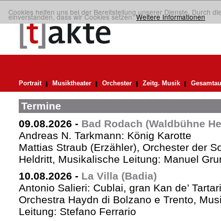
Cookies helfen uns bei der Bereitstellung unserer Dienste. Durch di
einverstanden, dass wir Cookies setzen.
Weitere Informationen
Portrait
Musiktheater
Orchester
Zeitg. Musik
Gesamtau
Termine
09.08.2026
-
Bad Rodach (Waldbühne Held
Andreas N. Tarkmann: König Karotte
Mattias Straub (Erzähler), Orchester der 
Heldritt, Musikalische Leitung: Manuel Gru
10.08.2026
-
La Villa (Badia)
Antonio Salieri: Cublai, gran Kan de’ Tartar
Orchestra Haydn di Bolzano e Trento, Mus
Leitung: Stefano Ferrario