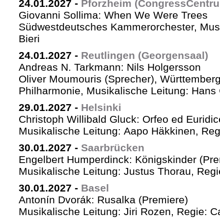
24.01.2027
-
Pforzheim (CongressCentr
Giovanni Sollima: When We Were Trees
Südwestdeutsches Kammerorchester, Musik
Bieri
24.01.2027
-
Reutlingen (Georgensaal)
Andreas N. Tarkmann: Nils Holgersson
Oliver Moumouris (Sprecher), Württember
Philharmonie, Musikalische Leitung: Hans 
29.01.2027
-
Helsinki
Christoph Willibald Gluck: Orfeo ed Euridi
Musikalische Leitung: Aapo Häkkinen, Reg
30.01.2027
-
Saarbrücken
Engelbert Humperdinck: Königskinder (Pre
Musikalische Leitung: Justus Thorau, Reg
30.01.2027
-
Basel
Antonín Dvorák: Rusalka (Premiere)
Musikalische Leitung: Jiri Rozen, Regie: Ca