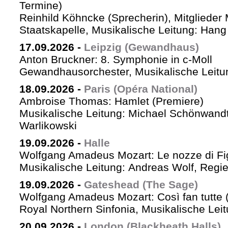
Termine)
Reinhild Köhncke (Sprecherin), Mitglieder
Staatskapelle, Musikalische Leitung: Han
17.09.2026
-
Leipzig (Gewandhaus)
Anton Bruckner: 8. Symphonie in c-Moll
Gewandhausorchester, Musikalische Leitun
18.09.2026
-
Paris (Opéra National)
Ambroise Thomas: Hamlet (Premiere)
Musikalische Leitung: Michael Schönwandt
Warlikowski
19.09.2026
-
Halle
Wolfgang Amadeus Mozart: Le nozze di Fi
Musikalische Leitung: Andreas Wolf, Regie:
19.09.2026
-
Gateshead (The Sage)
Wolfgang Amadeus Mozart: Così fan tutte (
Royal Northern Sinfonia, Musikalische Lei
20.09.2026
-
London (Blackheath Halls)