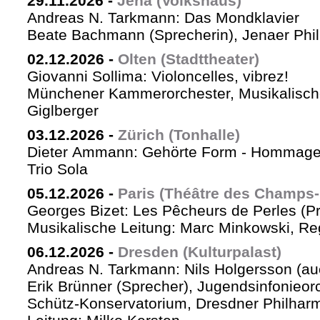
29.11.2026
-
Jena (Volkshaus)
Andreas N. Tarkmann: Das Mondklavier
Beate Bachmann (Sprecherin), Jenaer Phi
02.12.2026
-
Olten (Stadttheater)
Giovanni Sollima: Violoncelles, vibrez!
Münchener Kammerorchester, Musikalische
Giglberger
03.12.2026
-
Zürich (Tonhalle)
Dieter Ammann: Gehörte Form - Hommag
Trio Sola
05.12.2026
-
Paris (Théâtre des Champs-
Georges Bizet: Les Pêcheurs de Perles (P
Musikalische Leitung: Marc Minkowski, Reg
06.12.2026
-
Dresden (Kulturpalast)
Andreas N. Tarkmann: Nils Holgersson (au
Erik Brünner (Sprecher), Jugendsinfonieorc
Schütz-Konservatorium, Dresdner Philhar