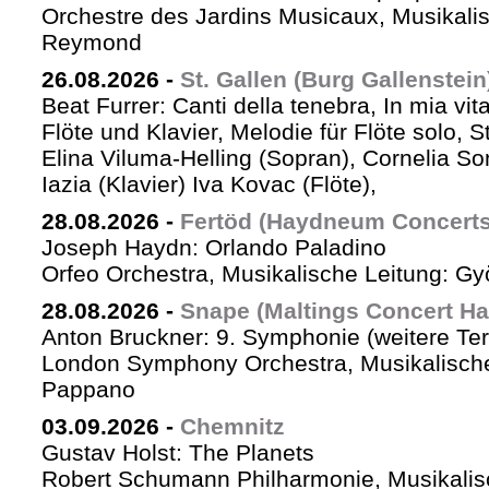
Orchestre des Jardins Musicaux, Musikalis
Reymond
26.08.2026
-
St. Gallen (Burg Gallenstein
Beat Furrer: Canti della tenebra, In mia vit
Flöte und Klavier, Melodie für Flöte solo, St
Elina Viluma-Helling (Sopran), Cornelia Son
Iazia (Klavier) Iva Kovac (Flöte),
28.08.2026
-
Fertöd (Haydneum Concerts 
Joseph Haydn: Orlando Paladino
Orfeo Orchestra, Musikalische Leitung: G
28.08.2026
-
Snape (Maltings Concert Hal
Anton Bruckner: 9. Symphonie (weitere Te
London Symphony Orchestra, Musikalische 
Pappano
03.09.2026
-
Chemnitz
Gustav Holst: The Planets
Robert Schumann Philharmonie, Musikalis