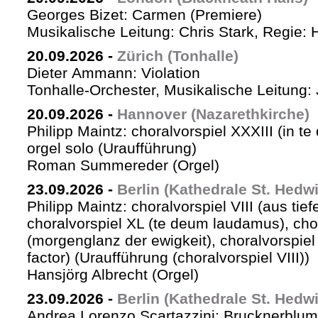
Georges Bizet: Carmen (Premiere)
Musikalische Leitung: Chris Stark, Regie: 
20.09.2026
-
Zürich (Tonhalle)
Dieter Ammann: Violation
Tonhalle-Orchester, Musikalische Leitung: 
20.09.2026
-
Hannover (Nazarethkirche)
Philipp Maintz: choralvorspiel XXXIII (in te
orgel solo (Uraufführung)
Roman Summereder (Orgel)
23.09.2026
-
Berlin (Kathedrale St. Hedw
Philipp Maintz: choralvorspiel VIII (aus tiefe
choralvorspiel XL (te deum laudamus), cho
(morgenglanz der ewigkeit), choralvorspiel L
factor) (Uraufführung (choralvorspiel VIII))
Hansjörg Albrecht (Orgel)
23.09.2026
-
Berlin (Kathedrale St. Hedw
Andrea Lorenzo Scartazzini: Brucknerblum