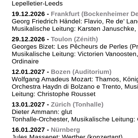
Lepelletier-Leeds
19.12.2026
-
Frankfurt (Bockenheimer De
Georg Friedrich Händel: Flavio, Re de’ La
Musikalische Leitung: Karsten Januschke,
29.12.2026
-
Toulon (Zénith)
Georges Bizet: Les Pêcheurs de Perles (P
Musikalische Leitung: Victorien Vanoosten,
Ordinaire
12.01.2027
-
Bozen (Auditorium)
Wolfgang Amadeus Mozart: Thamos, König
Orchestra Haydn di Bolzano e Trento, Mus
Leitung: Christophe Rousset
13.01.2027
-
Zürich (Tonhalle)
Dieter Ammann: glut
Tonhalle-Orchester, Musikalische Leitung
16.01.2027
-
Nürnberg
Jules Massenet: Werther (konzertant)