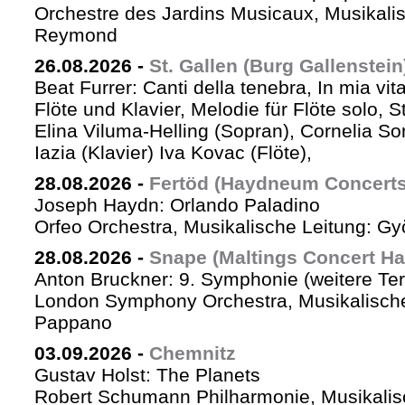
Orchestre des Jardins Musicaux, Musikalis
Reymond
26.08.2026
-
St. Gallen (Burg Gallenstein
Beat Furrer: Canti della tenebra, In mia vit
Flöte und Klavier, Melodie für Flöte solo, St
Elina Viluma-Helling (Sopran), Cornelia Son
Iazia (Klavier) Iva Kovac (Flöte),
28.08.2026
-
Fertöd (Haydneum Concerts 
Joseph Haydn: Orlando Paladino
Orfeo Orchestra, Musikalische Leitung: G
28.08.2026
-
Snape (Maltings Concert Hal
Anton Bruckner: 9. Symphonie (weitere Te
London Symphony Orchestra, Musikalische 
Pappano
03.09.2026
-
Chemnitz
Gustav Holst: The Planets
Robert Schumann Philharmonie, Musikalis