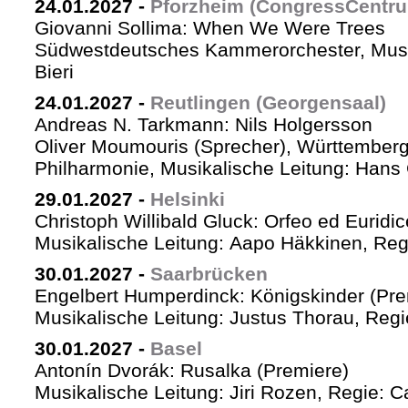
24.01.2027
-
Pforzheim (CongressCentr
Giovanni Sollima: When We Were Trees
Südwestdeutsches Kammerorchester, Musik
Bieri
24.01.2027
-
Reutlingen (Georgensaal)
Andreas N. Tarkmann: Nils Holgersson
Oliver Moumouris (Sprecher), Württember
Philharmonie, Musikalische Leitung: Hans 
29.01.2027
-
Helsinki
Christoph Willibald Gluck: Orfeo ed Euridi
Musikalische Leitung: Aapo Häkkinen, Reg
30.01.2027
-
Saarbrücken
Engelbert Humperdinck: Königskinder (Pre
Musikalische Leitung: Justus Thorau, Reg
30.01.2027
-
Basel
Antonín Dvorák: Rusalka (Premiere)
Musikalische Leitung: Jiri Rozen, Regie: Ca