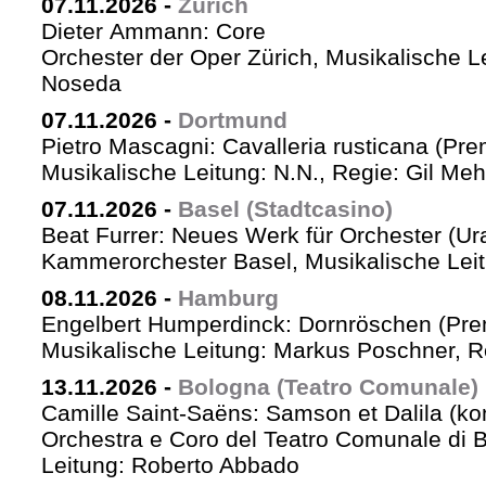
07.11.2026
-
Zürich
Dieter Ammann: Core
Orchester der Oper Zürich, Musikalische L
Noseda
07.11.2026
-
Dortmund
Pietro Mascagni: Cavalleria rusticana (Pre
Musikalische Leitung: N.N., Regie: Gil Me
07.11.2026
-
Basel (Stadtcasino)
Beat Furrer: Neues Werk für Orchester (Ur
Kammerorchester Basel, Musikalische Leit
08.11.2026
-
Hamburg
Engelbert Humperdinck: Dornröschen (Pre
Musikalische Leitung: Markus Poschner, 
13.11.2026
-
Bologna (Teatro Comunale)
Camille Saint-Saëns: Samson et Dalila (ko
Orchestra e Coro del Teatro Comunale di B
Leitung: Roberto Abbado