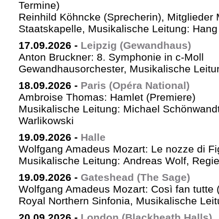
Termine)
Reinhild Köhncke (Sprecherin), Mitglieder
Staatskapelle, Musikalische Leitung: Han
17.09.2026
-
Leipzig (Gewandhaus)
Anton Bruckner: 8. Symphonie in c-Moll
Gewandhausorchester, Musikalische Leitun
18.09.2026
-
Paris (Opéra National)
Ambroise Thomas: Hamlet (Premiere)
Musikalische Leitung: Michael Schönwandt
Warlikowski
19.09.2026
-
Halle
Wolfgang Amadeus Mozart: Le nozze di Fi
Musikalische Leitung: Andreas Wolf, Regie:
19.09.2026
-
Gateshead (The Sage)
Wolfgang Amadeus Mozart: Così fan tutte (
Royal Northern Sinfonia, Musikalische Lei
20.09.2026
-
London (Blackheath Halls)