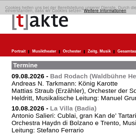
Cookies helfen uns bei der Bereitstellung unserer Dienste. Durch di
einverstanden, dass wir Cookies setzen.
Weitere Informationen
Portrait
Musiktheater
Orchester
Zeitg. Musik
Gesamtau
Termine
09.08.2026
-
Bad Rodach (Waldbühne Held
Andreas N. Tarkmann: König Karotte
Mattias Straub (Erzähler), Orchester der 
Heldritt, Musikalische Leitung: Manuel Gru
10.08.2026
-
La Villa (Badia)
Antonio Salieri: Cublai, gran Kan de’ Tartar
Orchestra Haydn di Bolzano e Trento, Mus
Leitung: Stefano Ferrario