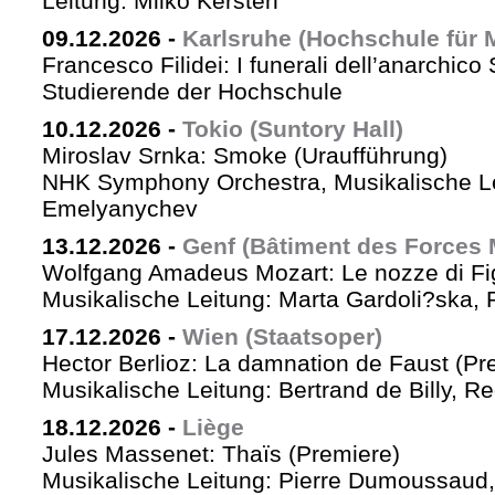
Leitung: Milko Kersten
09.12.2026
-
Karlsruhe (Hochschule für 
Francesco Filidei: I funerali dell’anarchico 
Studierende der Hochschule
10.12.2026
-
Tokio (Suntory Hall)
Miroslav Srnka: Smoke (Uraufführung)
NHK Symphony Orchestra, Musikalische L
Emelyanychev
13.12.2026
-
Genf (Bâtiment des Forces 
Wolfgang Amadeus Mozart: Le nozze di Fi
Musikalische Leitung: Marta Gardoli?ska, 
17.12.2026
-
Wien (Staatsoper)
Hector Berlioz: La damnation de Faust (Pr
Musikalische Leitung: Bertrand de Billy, Re
18.12.2026
-
Liège
Jules Massenet: Thaïs (Premiere)
Musikalische Leitung: Pierre Dumoussaud, 