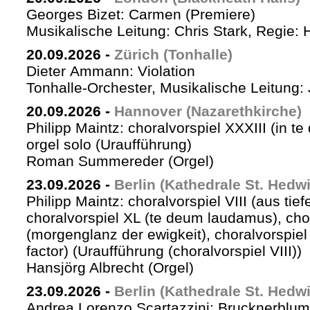
Georges Bizet: Carmen (Premiere)
Musikalische Leitung: Chris Stark, Regie: 
20.09.2026
-
Zürich (Tonhalle)
Dieter Ammann: Violation
Tonhalle-Orchester, Musikalische Leitung: 
20.09.2026
-
Hannover (Nazarethkirche)
Philipp Maintz: choralvorspiel XXXIII (in te
orgel solo (Uraufführung)
Roman Summereder (Orgel)
23.09.2026
-
Berlin (Kathedrale St. Hedw
Philipp Maintz: choralvorspiel VIII (aus tiefe
choralvorspiel XL (te deum laudamus), cho
(morgenglanz der ewigkeit), choralvorspiel L
factor) (Uraufführung (choralvorspiel VIII))
Hansjörg Albrecht (Orgel)
23.09.2026
-
Berlin (Kathedrale St. Hedw
Andrea Lorenzo Scartazzini: Brucknerblum