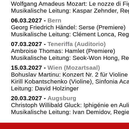
Wolfgang Amadeus Mozart: Le nozze di Fi
Musikalische Leitung: Kaspar Zehnder, Re
06.03.2027
-
Bern
Georg Friedrich Händel: Serse (Premiere)
Musikalische Leitung: Clément Lonca, Regi
07.03.2027
-
Teneriffa (Auditorio)
Ambroise Thomas: Hamlet (Premiere)
Musikalische Leitung: Seok-Won Hong, Reg
15.03.2027
-
Wien (Mozartsaal)
Bohuslav Martinu: Konzert Nr. 2 für Violin
Kirill Kobantschenko (Violine), Sinfonia A
Leitung: David Holzinger
20.03.2027
-
Augsburg
Christoph Willibald Gluck: Iphigénie en Aul
Musikalische Leitung: Ivan Demidov, Regie