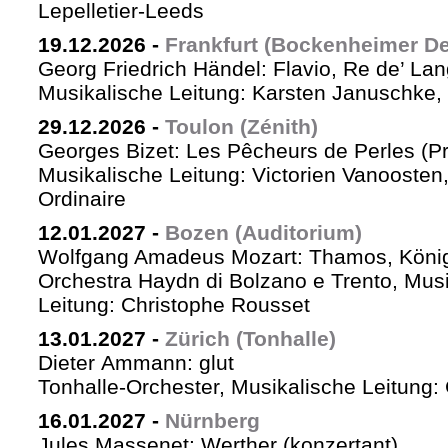
Lepelletier-Leeds
19.12.2026
-
Frankfurt (Bockenheimer De
Georg Friedrich Händel: Flavio, Re de’ La
Musikalische Leitung: Karsten Januschke,
29.12.2026
-
Toulon (Zénith)
Georges Bizet: Les Pêcheurs de Perles (P
Musikalische Leitung: Victorien Vanoosten,
Ordinaire
12.01.2027
-
Bozen (Auditorium)
Wolfgang Amadeus Mozart: Thamos, König
Orchestra Haydn di Bolzano e Trento, Mus
Leitung: Christophe Rousset
13.01.2027
-
Zürich (Tonhalle)
Dieter Ammann: glut
Tonhalle-Orchester, Musikalische Leitung
16.01.2027
-
Nürnberg
Jules Massenet: Werther (konzertant)