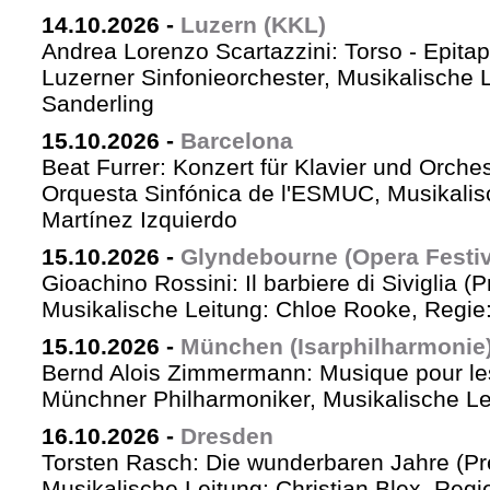
14.10.2026
-
Luzern (KKL)
Andrea Lorenzo Scartazzini: Torso - Epita
Luzerner Sinfonieorchester, Musikalische 
Sanderling
15.10.2026
-
Barcelona
Beat Furrer: Konzert für Klavier und Orches
Orquesta Sinfónica de l'ESMUC, Musikalis
Martínez Izquierdo
15.10.2026
-
Glyndebourne (Opera Festiv
Gioachino Rossini: Il barbiere di Siviglia (
Musikalische Leitung: Chloe Rooke, Regie
15.10.2026
-
München (Isarphilharmonie
Bernd Alois Zimmermann: Musique pour le
Münchner Philharmoniker, Musikalische Lei
16.10.2026
-
Dresden
Torsten Rasch: Die wunderbaren Jahre (Pr
Musikalische Leitung: Christian Blex, Reg