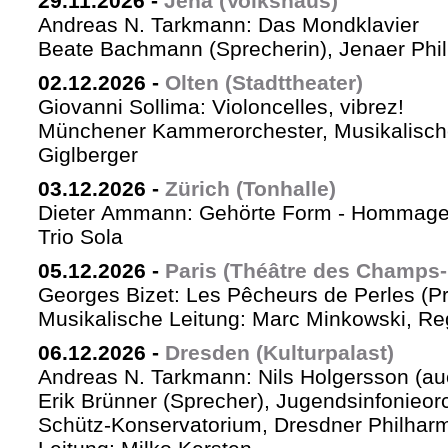
29.11.2026
-
Jena (Volkshaus)
Andreas N. Tarkmann: Das Mondklavier
Beate Bachmann (Sprecherin), Jenaer Phi
02.12.2026
-
Olten (Stadttheater)
Giovanni Sollima: Violoncelles, vibrez!
Münchener Kammerorchester, Musikalische
Giglberger
03.12.2026
-
Zürich (Tonhalle)
Dieter Ammann: Gehörte Form - Hommag
Trio Sola
05.12.2026
-
Paris (Théâtre des Champs-
Georges Bizet: Les Pêcheurs de Perles (P
Musikalische Leitung: Marc Minkowski, Reg
06.12.2026
-
Dresden (Kulturpalast)
Andreas N. Tarkmann: Nils Holgersson (au
Erik Brünner (Sprecher), Jugendsinfonieorc
Schütz-Konservatorium, Dresdner Philhar