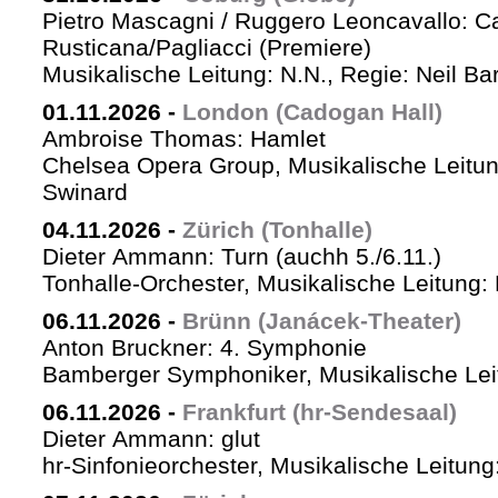
Pietro Mascagni / Ruggero Leoncavallo: Ca
Rusticana/Pagliacci (Premiere)
Musikalische Leitung: N.N., Regie: Neil Ba
01.11.2026
-
London (Cadogan Hall)
Ambroise Thomas: Hamlet
Chelsea Opera Group, Musikalische Leitun
Swinard
04.11.2026
-
Zürich (Tonhalle)
Dieter Ammann: Turn (auchh 5./6.11.)
Tonhalle-Orchester, Musikalische Leitung:
06.11.2026
-
Brünn (Janácek-Theater)
Anton Bruckner: 4. Symphonie
Bamberger Symphoniker, Musikalische Lei
06.11.2026
-
Frankfurt (hr-Sendesaal)
Dieter Ammann: glut
hr-Sinfonieorchester, Musikalische Leitu