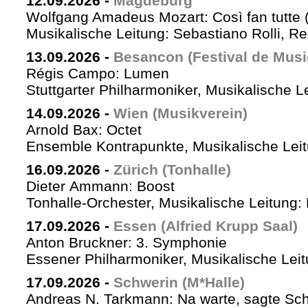
12.09.2026
-
Magdeburg
Wolfgang Amadeus Mozart: Così fan tutte 
Musikalische Leitung: Sebastiano Rolli, Re
13.09.2026
-
Besancon (Festival de Musi
Régis Campo: Lumen
Stuttgarter Philharmoniker, Musikalische L
14.09.2026
-
Wien (Musikverein)
Arnold Bax: Octet
Ensemble Kontrapunkte, Musikalische Leitu
16.09.2026
-
Zürich (Tonhalle)
Dieter Ammann: Boost
Tonhalle-Orchester, Musikalische Leitung:
17.09.2026
-
Essen (Alfried Krupp Saal)
Anton Bruckner: 3. Symphonie
Essener Philharmoniker, Musikalische Leitu
17.09.2026
-
Schwerin (M*Halle)
Andreas N. Tarkmann: Na warte, sagte Sch