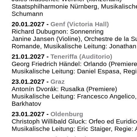
Staatsphilharmonie Nürnberg, Musikalische
Schumann
20.01.2027
-
Genf (Victoria Hall)
Richard Dubugnon: Sonnenring
Janine Jansen (Violine), Orchestre de la S
Romande, Musikalische Leitung: Jonathan
21.01.2027
-
Teneriffa (Auditorio)
Georg Friedrich Händel: Orlando (Premiere
Musikalische Leitung: Daniel Espasa, Regie
23.01.2027
-
Graz
Antonín Dvorák: Rusalka (Premiere)
Musikalische Leitung: Francesco Angelico,
Barkhatov
23.01.2027
-
Oldenburg
Christoph Willibald Gluck: Orfeo ed Euridi
Musikalische Leitung: Eric Staiger, Regie: