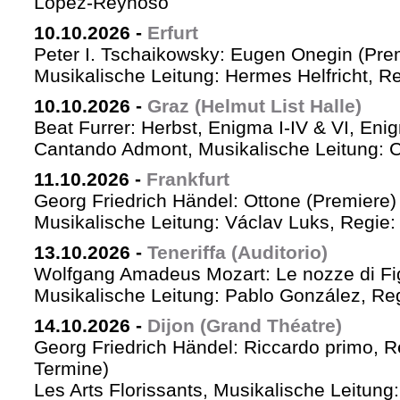
López-Reynoso
10.10.2026
-
Erfurt
Peter I. Tschaikowsky: Eugen Onegin (Pre
Musikalische Leitung: Hermes Helfricht, R
10.10.2026
-
Graz (Helmut List Halle)
Beat Furrer: Herbst, Enigma I-IV & VI, Eni
Cantando Admont, Musikalische Leitung: C
11.10.2026
-
Frankfurt
Georg Friedrich Händel: Ottone (Premiere)
Musikalische Leitung: Václav Luks, Regie:
13.10.2026
-
Teneriffa (Auditorio)
Wolfgang Amadeus Mozart: Le nozze di Fi
Musikalische Leitung: Pablo González, Re
14.10.2026
-
Dijon (Grand Théatre)
Georg Friedrich Händel: Riccardo primo, Re 
Termine)
Les Arts Florissants, Musikalische Leitun