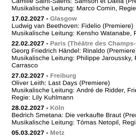
Camille Saint-Saëns: Samson et Dalila (Pr
Musikalische Leitung: Marco Comin, Regie
17.02.2027
-
Glasgow
Ludwig van Beethoven: Fidelio (Premiere)
Musikalische Leitung: Kensho Watanabe, R
22.02.2027
-
Paris (Théâtre des Champs-
Georg Friedrich Händel: Rinaldo (Premiere
Musikalische Leitung: Philippe Jaroussky, 
Carrasco
27.02.2027
-
Freiburg
Oliver Leith: Last Days (Premiere)
Musikalische Leitung: André de Ridder, Fr
Regie: Lily Kuhlmann
28.02.2027
-
Köln
Bedrich Smetana: Die verkaufte Braut (Pre
Musikalische Leitung: Tómas Netopil, Regi
05.03.2027
-
Metz