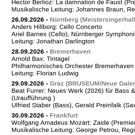
Hector Berlioz: La damnation de Faust (Pr
Musikalische Leitung: Johannes Braun, Re
26.09.2026
-
Nürnberg (Meistersingerhall
Anders Hillborg: Cello Concerto
Ariel Barnes (Cello), Nürnberger Symphoni
Leitung: Jonathan Darlington
28.09.2026
-
Bremerhaven
Arnold Bax: Tintagel
Philharmonisches Orchester Bremerhaven 
Leitung: Florian Ludwig
29.09.2026
-
Graz (BRUSEUM/Neue Galer
Beat Furrer: Neues Werk (2026) für Bass 
(Uraufführung )
Ulfried Staber (Bass), Gerald Preinfalk (S
30.09.2026
-
Frankfurt
Wolfgang Amadeus Mozart: Zaide (Premie
Musikalische Leitung: George Petrou, Reg