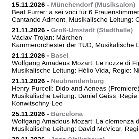
15.11.2026
-
Münchendorf (Musiksalon)
Beat Furrer: a sei voci für 6 Frauenstimme
Cantando Admont, Musikalische Leitung: C
21.11.2026
-
Groß-Umstadt (Stadthalle)
Václav Trojan: Märchen
Kammerorchester der TUD, Musikalische Le
21.11.2026
-
Basel
Wolfgang Amadeus Mozart: Le nozze di Fi
Musikalische Leitung: Hélio Vida, Regie: 
21.11.2026
-
Neubrandenburg
Henry Purcell: Dido and Aeneas (Premiere
Musikalische Leitung: Daniel Geiss, Regie
Konwitschny-Lee
25.11.2026
-
Barcelona
Wolfgang Amadeus Mozart: La clemenza di
Musikalische Leitung: David McVicar, Reg