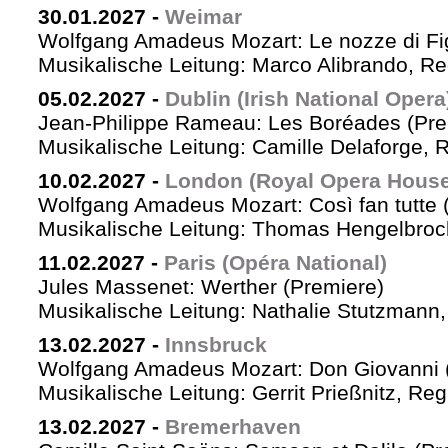
30.01.2027
-
Weimar
Wolfgang Amadeus Mozart: Le nozze di Fi
Musikalische Leitung: Marco Alibrando, R
05.02.2027
-
Dublin (Irish National Opera
Jean-Philippe Rameau: Les Boréades (Pre
Musikalische Leitung: Camille Delaforge, R
10.02.2027
-
London (Royal Opera House
Wolfgang Amadeus Mozart: Così fan tutte 
Musikalische Leitung: Thomas Hengelbrock
11.02.2027
-
Paris (Opéra National)
Jules Massenet: Werther (Premiere)
Musikalische Leitung: Nathalie Stutzmann
13.02.2027
-
Innsbruck
Wolfgang Amadeus Mozart: Don Giovanni 
Musikalische Leitung: Gerrit Prießnitz, Re
13.02.2027
-
Bremerhaven