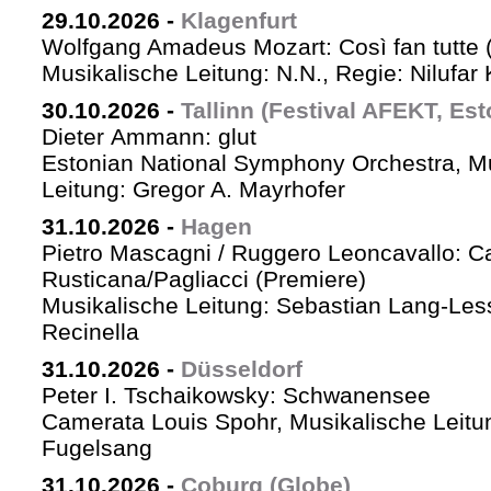
29.10.2026
-
Klagenfurt
Wolfgang Amadeus Mozart: Così fan tutte 
Musikalische Leitung: N.N., Regie: Nilufar
30.10.2026
-
Tallinn (Festival AFEKT, Est
Dieter Ammann: glut
Estonian National Symphony Orchestra, M
Leitung: Gregor A. Mayrhofer
31.10.2026
-
Hagen
Pietro Mascagni / Ruggero Leoncavallo: Ca
Rusticana/Pagliacci (Premiere)
Musikalische Leitung: Sebastian Lang-Les
Recinella
31.10.2026
-
Düsseldorf
Peter I. Tschaikowsky: Schwanensee
Camerata Louis Spohr, Musikalische Leitu
Fugelsang
31.10.2026
-
Coburg (Globe)