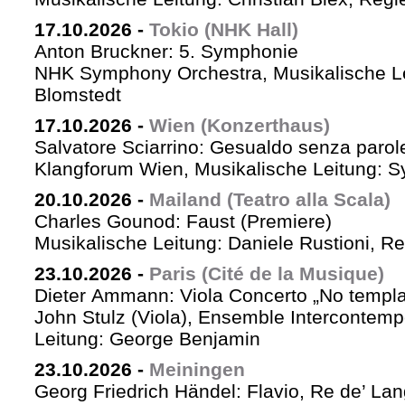
17.10.2026
-
Tokio (NHK Hall)
Anton Bruckner: 5. Symphonie
NHK Symphony Orchestra, Musikalische Le
Blomstedt
17.10.2026
-
Wien (Konzerthaus)
Salvatore Sciarrino: Gesualdo senza parol
Klangforum Wien, Musikalische Leitung: S
20.10.2026
-
Mailand (Teatro alla Scala)
Charles Gounod: Faust (Premiere)
Musikalische Leitung: Daniele Rustioni, R
23.10.2026
-
Paris (Cité de la Musique)
Dieter Ammann: Viola Concerto „No templa
John Stulz (Viola), Ensemble Intercontemp
Leitung: George Benjamin
23.10.2026
-
Meiningen
Georg Friedrich Händel: Flavio, Re de’ La