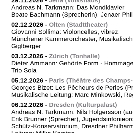
29.11.2026
-
Jena (Volkshaus)
Andreas N. Tarkmann: Das Mondklavier
Beate Bachmann (Sprecherin), Jenaer Phi
02.12.2026
-
Olten (Stadttheater)
Giovanni Sollima: Violoncelles, vibrez!
Münchener Kammerorchester, Musikalische
Giglberger
03.12.2026
-
Zürich (Tonhalle)
Dieter Ammann: Gehörte Form - Hommag
Trio Sola
05.12.2026
-
Paris (Théâtre des Champs-
Georges Bizet: Les Pêcheurs de Perles (P
Musikalische Leitung: Marc Minkowski, Reg
06.12.2026
-
Dresden (Kulturpalast)
Andreas N. Tarkmann: Nils Holgersson (au
Erik Brünner (Sprecher), Jugendsinfonieorc
Schütz-Konservatorium, Dresdner Philhar