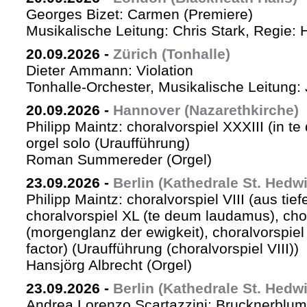
Georges Bizet: Carmen (Premiere)
Musikalische Leitung: Chris Stark, Regie: 
20.09.2026
-
Zürich (Tonhalle)
Dieter Ammann: Violation
Tonhalle-Orchester, Musikalische Leitung: 
20.09.2026
-
Hannover (Nazarethkirche)
Philipp Maintz: choralvorspiel XXXIII (in te
orgel solo (Uraufführung)
Roman Summereder (Orgel)
23.09.2026
-
Berlin (Kathedrale St. Hedw
Philipp Maintz: choralvorspiel VIII (aus tiefe
choralvorspiel XL (te deum laudamus), cho
(morgenglanz der ewigkeit), choralvorspiel L
factor) (Uraufführung (choralvorspiel VIII))
Hansjörg Albrecht (Orgel)
23.09.2026
-
Berlin (Kathedrale St. Hedw
Andrea Lorenzo Scartazzini: Brucknerblum