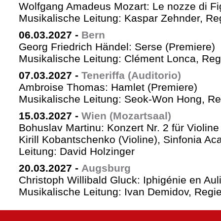
Wolfgang Amadeus Mozart: Le nozze di Fi
Musikalische Leitung: Kaspar Zehnder, Re
06.03.2027
-
Bern
Georg Friedrich Händel: Serse (Premiere)
Musikalische Leitung: Clément Lonca, Regi
07.03.2027
-
Teneriffa (Auditorio)
Ambroise Thomas: Hamlet (Premiere)
Musikalische Leitung: Seok-Won Hong, Reg
15.03.2027
-
Wien (Mozartsaal)
Bohuslav Martinu: Konzert Nr. 2 für Violin
Kirill Kobantschenko (Violine), Sinfonia A
Leitung: David Holzinger
20.03.2027
-
Augsburg
Christoph Willibald Gluck: Iphigénie en Aul
Musikalische Leitung: Ivan Demidov, Regie