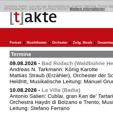
Cookies helfen uns bei der Bereitstellung unserer Dienste. Durch di
einverstanden, dass wir Cookies setzen.
Weitere Informationen
Portrait
Musiktheater
Orchester
Zeitg. Musik
Gesamtau
Termine
09.08.2026
-
Bad Rodach (Waldbühne Held
Andreas N. Tarkmann: König Karotte
Mattias Straub (Erzähler), Orchester der 
Heldritt, Musikalische Leitung: Manuel Gru
10.08.2026
-
La Villa (Badia)
Antonio Salieri: Cublai, gran Kan de’ Tartar
Orchestra Haydn di Bolzano e Trento, Mus
Leitung: Stefano Ferrario