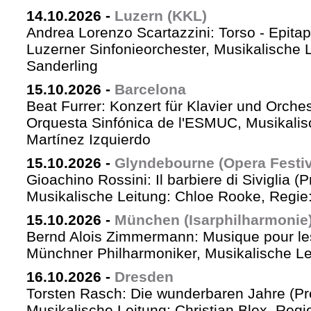
14.10.2026
-
Luzern (KKL)
Andrea Lorenzo Scartazzini: Torso - Epita
Luzerner Sinfonieorchester, Musikalische 
Sanderling
15.10.2026
-
Barcelona
Beat Furrer: Konzert für Klavier und Orches
Orquesta Sinfónica de l'ESMUC, Musikalis
Martínez Izquierdo
15.10.2026
-
Glyndebourne (Opera Festiv
Gioachino Rossini: Il barbiere di Siviglia (
Musikalische Leitung: Chloe Rooke, Regie
15.10.2026
-
München (Isarphilharmonie
Bernd Alois Zimmermann: Musique pour le
Münchner Philharmoniker, Musikalische Lei
16.10.2026
-
Dresden
Torsten Rasch: Die wunderbaren Jahre (Pr
Musikalische Leitung: Christian Blex, Reg