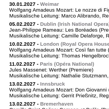
30.01.2027
-
Weimar
Wolfgang Amadeus Mozart: Le nozze di Fi
Musikalische Leitung: Marco Alibrando, R
05.02.2027
-
Dublin (Irish National Opera
Jean-Philippe Rameau: Les Boréades (Pre
Musikalische Leitung: Camille Delaforge, R
10.02.2027
-
London (Royal Opera House
Wolfgang Amadeus Mozart: Così fan tutte 
Musikalische Leitung: Thomas Hengelbrock
11.02.2027
-
Paris (Opéra National)
Jules Massenet: Werther (Premiere)
Musikalische Leitung: Nathalie Stutzmann
13.02.2027
-
Innsbruck
Wolfgang Amadeus Mozart: Don Giovanni 
Musikalische Leitung: Gerrit Prießnitz, Re
13.02.2027
-
Bremerhaven