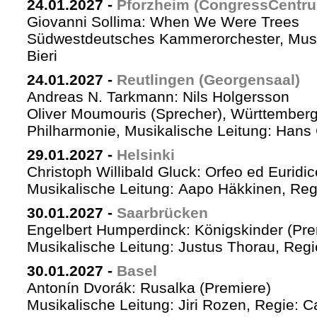
24.01.2027
-
Pforzheim (CongressCentr
Giovanni Sollima: When We Were Trees
Südwestdeutsches Kammerorchester, Musik
Bieri
24.01.2027
-
Reutlingen (Georgensaal)
Andreas N. Tarkmann: Nils Holgersson
Oliver Moumouris (Sprecher), Württember
Philharmonie, Musikalische Leitung: Hans 
29.01.2027
-
Helsinki
Christoph Willibald Gluck: Orfeo ed Euridi
Musikalische Leitung: Aapo Häkkinen, Reg
30.01.2027
-
Saarbrücken
Engelbert Humperdinck: Königskinder (Pre
Musikalische Leitung: Justus Thorau, Reg
30.01.2027
-
Basel
Antonín Dvorák: Rusalka (Premiere)
Musikalische Leitung: Jiri Rozen, Regie: Ca