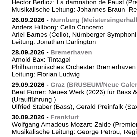
Hector Berlioz: La damnation de Faust (Pr
Musikalische Leitung: Johannes Braun, Re
26.09.2026
-
Nürnberg (Meistersingerhall
Anders Hillborg: Cello Concerto
Ariel Barnes (Cello), Nürnberger Symphoni
Leitung: Jonathan Darlington
28.09.2026
-
Bremerhaven
Arnold Bax: Tintagel
Philharmonisches Orchester Bremerhaven 
Leitung: Florian Ludwig
29.09.2026
-
Graz (BRUSEUM/Neue Galer
Beat Furrer: Neues Werk (2026) für Bass 
(Uraufführung )
Ulfried Staber (Bass), Gerald Preinfalk (S
30.09.2026
-
Frankfurt
Wolfgang Amadeus Mozart: Zaide (Premie
Musikalische Leitung: George Petrou, Reg