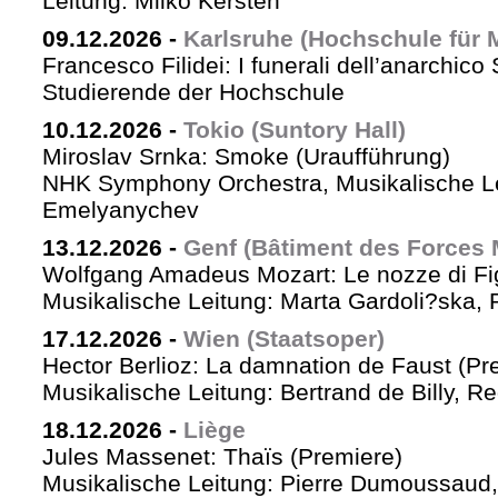
Leitung: Milko Kersten
09.12.2026
-
Karlsruhe (Hochschule für 
Francesco Filidei: I funerali dell’anarchico 
Studierende der Hochschule
10.12.2026
-
Tokio (Suntory Hall)
Miroslav Srnka: Smoke (Uraufführung)
NHK Symphony Orchestra, Musikalische L
Emelyanychev
13.12.2026
-
Genf (Bâtiment des Forces 
Wolfgang Amadeus Mozart: Le nozze di Fi
Musikalische Leitung: Marta Gardoli?ska, 
17.12.2026
-
Wien (Staatsoper)
Hector Berlioz: La damnation de Faust (Pr
Musikalische Leitung: Bertrand de Billy, Re
18.12.2026
-
Liège
Jules Massenet: Thaïs (Premiere)
Musikalische Leitung: Pierre Dumoussaud, 