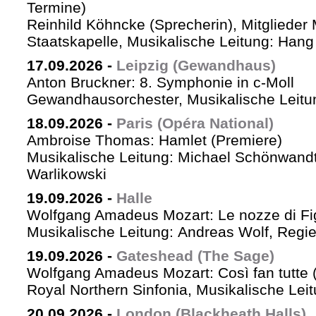
Termine)
Reinhild Köhncke (Sprecherin), Mitglieder
Staatskapelle, Musikalische Leitung: Han
17.09.2026
-
Leipzig (Gewandhaus)
Anton Bruckner: 8. Symphonie in c-Moll
Gewandhausorchester, Musikalische Leitun
18.09.2026
-
Paris (Opéra National)
Ambroise Thomas: Hamlet (Premiere)
Musikalische Leitung: Michael Schönwandt
Warlikowski
19.09.2026
-
Halle
Wolfgang Amadeus Mozart: Le nozze di Fi
Musikalische Leitung: Andreas Wolf, Regie:
19.09.2026
-
Gateshead (The Sage)
Wolfgang Amadeus Mozart: Così fan tutte (
Royal Northern Sinfonia, Musikalische Lei
20.09.2026
-
London (Blackheath Halls)