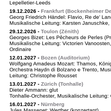
Lepelletier-Leeds
19.12.2026
-
Frankfurt (Bockenheimer De
Georg Friedrich Händel: Flavio, Re de’ La
Musikalische Leitung: Karsten Januschke,
29.12.2026
-
Toulon (Zénith)
Georges Bizet: Les Pêcheurs de Perles (P
Musikalische Leitung: Victorien Vanoosten,
Ordinaire
12.01.2027
-
Bozen (Auditorium)
Wolfgang Amadeus Mozart: Thamos, König
Orchestra Haydn di Bolzano e Trento, Mus
Leitung: Christophe Rousset
13.01.2027
-
Zürich (Tonhalle)
Dieter Ammann: glut
Tonhalle-Orchester, Musikalische Leitung
16.01.2027
-
Nürnberg
Jules Massenet: Werther (konzertant)