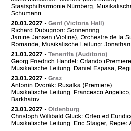
Staatsphilharmonie Nürnberg, Musikalische
Schumann
20.01.2027
-
Genf (Victoria Hall)
Richard Dubugnon: Sonnenring
Janine Jansen (Violine), Orchestre de la S
Romande, Musikalische Leitung: Jonathan
21.01.2027
-
Teneriffa (Auditorio)
Georg Friedrich Händel: Orlando (Premiere
Musikalische Leitung: Daniel Espasa, Regie
23.01.2027
-
Graz
Antonín Dvorák: Rusalka (Premiere)
Musikalische Leitung: Francesco Angelico,
Barkhatov
23.01.2027
-
Oldenburg
Christoph Willibald Gluck: Orfeo ed Euridi
Musikalische Leitung: Eric Staiger, Regie: