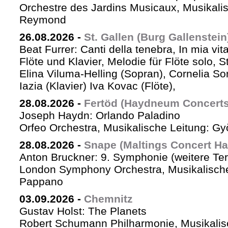
Orchestre des Jardins Musicaux, Musikalis
Reymond
26.08.2026
-
St. Gallen (Burg Gallenstein
Beat Furrer: Canti della tenebra, In mia vit
Flöte und Klavier, Melodie für Flöte solo, St
Elina Viluma-Helling (Sopran), Cornelia Son
Iazia (Klavier) Iva Kovac (Flöte),
28.08.2026
-
Fertöd (Haydneum Concerts 
Joseph Haydn: Orlando Paladino
Orfeo Orchestra, Musikalische Leitung: G
28.08.2026
-
Snape (Maltings Concert Hal
Anton Bruckner: 9. Symphonie (weitere Te
London Symphony Orchestra, Musikalische 
Pappano
03.09.2026
-
Chemnitz
Gustav Holst: The Planets
Robert Schumann Philharmonie, Musikalis