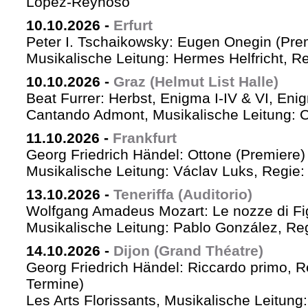
López-Reynoso
10.10.2026
-
Erfurt
Peter I. Tschaikowsky: Eugen Onegin (Pre
Musikalische Leitung: Hermes Helfricht, R
10.10.2026
-
Graz (Helmut List Halle)
Beat Furrer: Herbst, Enigma I-IV & VI, Eni
Cantando Admont, Musikalische Leitung: C
11.10.2026
-
Frankfurt
Georg Friedrich Händel: Ottone (Premiere)
Musikalische Leitung: Václav Luks, Regie:
13.10.2026
-
Teneriffa (Auditorio)
Wolfgang Amadeus Mozart: Le nozze di Fi
Musikalische Leitung: Pablo González, Re
14.10.2026
-
Dijon (Grand Théatre)
Georg Friedrich Händel: Riccardo primo, Re 
Termine)
Les Arts Florissants, Musikalische Leitun