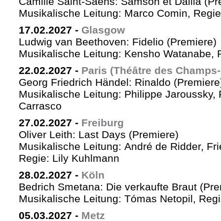
Camille Saint-Saëns: Samson et Dalila (Pr
Musikalische Leitung: Marco Comin, Regie
17.02.2027
-
Glasgow
Ludwig van Beethoven: Fidelio (Premiere)
Musikalische Leitung: Kensho Watanabe, R
22.02.2027
-
Paris (Théâtre des Champs-
Georg Friedrich Händel: Rinaldo (Premiere
Musikalische Leitung: Philippe Jaroussky, 
Carrasco
27.02.2027
-
Freiburg
Oliver Leith: Last Days (Premiere)
Musikalische Leitung: André de Ridder, Fr
Regie: Lily Kuhlmann
28.02.2027
-
Köln
Bedrich Smetana: Die verkaufte Braut (Pre
Musikalische Leitung: Tómas Netopil, Regi
05.03.2027
-
Metz