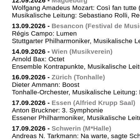
12.09.2026
-
Magdeburg
Wolfgang Amadeus Mozart: Così fan tutte 
Musikalische Leitung: Sebastiano Rolli, Re
13.09.2026
-
Besancon (Festival de Musi
Régis Campo: Lumen
Stuttgarter Philharmoniker, Musikalische L
14.09.2026
-
Wien (Musikverein)
Arnold Bax: Octet
Ensemble Kontrapunkte, Musikalische Leitu
16.09.2026
-
Zürich (Tonhalle)
Dieter Ammann: Boost
Tonhalle-Orchester, Musikalische Leitung:
17.09.2026
-
Essen (Alfried Krupp Saal)
Anton Bruckner: 3. Symphonie
Essener Philharmoniker, Musikalische Leitu
17.09.2026
-
Schwerin (M*Halle)
Andreas N. Tarkmann: Na warte, sagte Sch