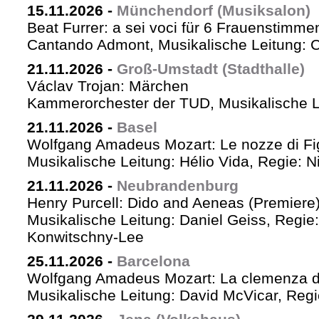
15.11.2026
-
Münchendorf (Musiksalon)
Beat Furrer: a sei voci für 6 Frauenstimme
Cantando Admont, Musikalische Leitung: C
21.11.2026
-
Groß-Umstadt (Stadthalle)
Václav Trojan: Märchen
Kammerorchester der TUD, Musikalische Le
21.11.2026
-
Basel
Wolfgang Amadeus Mozart: Le nozze di Fi
Musikalische Leitung: Hélio Vida, Regie: 
21.11.2026
-
Neubrandenburg
Henry Purcell: Dido and Aeneas (Premiere
Musikalische Leitung: Daniel Geiss, Regie
Konwitschny-Lee
25.11.2026
-
Barcelona
Wolfgang Amadeus Mozart: La clemenza di
Musikalische Leitung: David McVicar, Reg