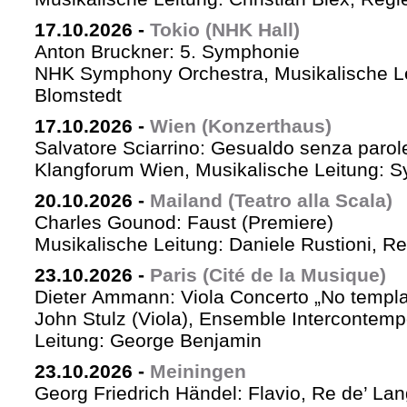
17.10.2026
-
Tokio (NHK Hall)
Anton Bruckner: 5. Symphonie
NHK Symphony Orchestra, Musikalische Le
Blomstedt
17.10.2026
-
Wien (Konzerthaus)
Salvatore Sciarrino: Gesualdo senza parol
Klangforum Wien, Musikalische Leitung: S
20.10.2026
-
Mailand (Teatro alla Scala)
Charles Gounod: Faust (Premiere)
Musikalische Leitung: Daniele Rustioni, R
23.10.2026
-
Paris (Cité de la Musique)
Dieter Ammann: Viola Concerto „No templa
John Stulz (Viola), Ensemble Intercontemp
Leitung: George Benjamin
23.10.2026
-
Meiningen
Georg Friedrich Händel: Flavio, Re de’ La