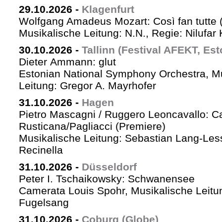
29.10.2026
-
Klagenfurt
Wolfgang Amadeus Mozart: Così fan tutte 
Musikalische Leitung: N.N., Regie: Nilufar
30.10.2026
-
Tallinn (Festival AFEKT, Est
Dieter Ammann: glut
Estonian National Symphony Orchestra, M
Leitung: Gregor A. Mayrhofer
31.10.2026
-
Hagen
Pietro Mascagni / Ruggero Leoncavallo: Ca
Rusticana/Pagliacci (Premiere)
Musikalische Leitung: Sebastian Lang-Les
Recinella
31.10.2026
-
Düsseldorf
Peter I. Tschaikowsky: Schwanensee
Camerata Louis Spohr, Musikalische Leitu
Fugelsang
31.10.2026
-
Coburg (Globe)