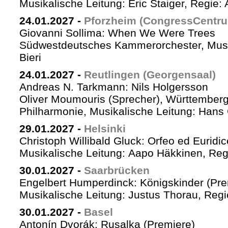
Musikalische Leitung: Eric Staiger, Regie:
24.01.2027
-
Pforzheim (CongressCentr
Giovanni Sollima: When We Were Trees
Südwestdeutsches Kammerorchester, Musik
Bieri
24.01.2027
-
Reutlingen (Georgensaal)
Andreas N. Tarkmann: Nils Holgersson
Oliver Moumouris (Sprecher), Württember
Philharmonie, Musikalische Leitung: Hans 
29.01.2027
-
Helsinki
Christoph Willibald Gluck: Orfeo ed Euridi
Musikalische Leitung: Aapo Häkkinen, Reg
30.01.2027
-
Saarbrücken
Engelbert Humperdinck: Königskinder (Pre
Musikalische Leitung: Justus Thorau, Reg
30.01.2027
-
Basel
Antonín Dvorák: Rusalka (Premiere)