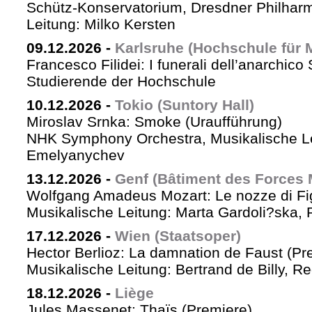
Schütz-Konservatorium, Dresdner Philhar
Leitung: Milko Kersten
09.12.2026
-
Karlsruhe (Hochschule für 
Francesco Filidei: I funerali dell’anarchico 
Studierende der Hochschule
10.12.2026
-
Tokio (Suntory Hall)
Miroslav Srnka: Smoke (Uraufführung)
NHK Symphony Orchestra, Musikalische L
Emelyanychev
13.12.2026
-
Genf (Bâtiment des Forces 
Wolfgang Amadeus Mozart: Le nozze di Fi
Musikalische Leitung: Marta Gardoli?ska, 
17.12.2026
-
Wien (Staatsoper)
Hector Berlioz: La damnation de Faust (Pr
Musikalische Leitung: Bertrand de Billy, Re
18.12.2026
-
Liège
Jules Massenet: Thaïs (Premiere)