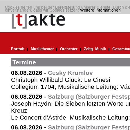
Cookies helfen uns bei der Bereitstellung unserer Dienste. Durch di
einverstanden, dass wir Cookies setzen.
Weitere Informationen
Portrait
Musiktheater
Orchester
Zeitg. Musik
Gesamtau
Termine
06.08.2026
-
Cesky Krumlov
Christoph Willibald Gluck: Le Cinesi
Collegium 1704, Musikalische Leitung: Vá
06.08.2026
-
Salzburg (Salzburger Festsp
Joseph Haydn: Die Sieben letzten Worte u
Kreuz
Le Concert d’Astrée, Musikalische Leitun
06.08.2026
-
Salzburg (Salzburger Festsp