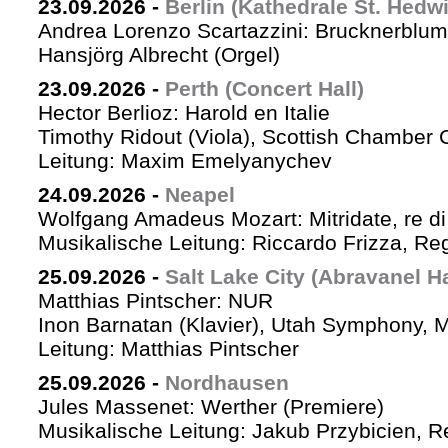
23.09.2026
-
Berlin (Kathedrale St. Hedw
Andrea Lorenzo Scartazzini: Brucknerblum
Hansjörg Albrecht (Orgel)
23.09.2026
-
Perth (Concert Hall)
Hector Berlioz: Harold en Italie
Timothy Ridout (Viola), Scottish Chamber 
Leitung: Maxim Emelyanychev
24.09.2026
-
Neapel
Wolfgang Amadeus Mozart: Mitridate, re di
Musikalische Leitung: Riccardo Frizza, Re
25.09.2026
-
Salt Lake City (Abravanel Ha
Matthias Pintscher: NUR
Inon Barnatan (Klavier), Utah Symphony, 
Leitung: Matthias Pintscher
25.09.2026
-
Nordhausen
Jules Massenet: Werther (Premiere)
Musikalische Leitung: Jakub Przybicien, Re