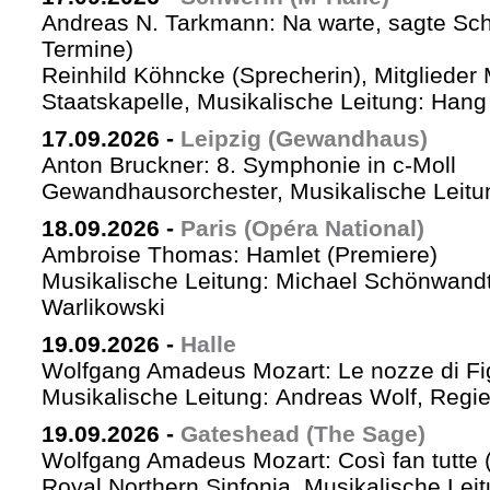
Andreas N. Tarkmann: Na warte, sagte Sch
Termine)
Reinhild Köhncke (Sprecherin), Mitglieder
Staatskapelle, Musikalische Leitung: Han
17.09.2026
-
Leipzig (Gewandhaus)
Anton Bruckner: 8. Symphonie in c-Moll
Gewandhausorchester, Musikalische Leitun
18.09.2026
-
Paris (Opéra National)
Ambroise Thomas: Hamlet (Premiere)
Musikalische Leitung: Michael Schönwandt
Warlikowski
19.09.2026
-
Halle
Wolfgang Amadeus Mozart: Le nozze di Fi
Musikalische Leitung: Andreas Wolf, Regie:
19.09.2026
-
Gateshead (The Sage)
Wolfgang Amadeus Mozart: Così fan tutte (
Royal Northern Sinfonia, Musikalische Lei