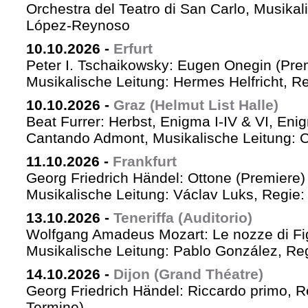
Orchestra del Teatro di San Carlo, Musikal
López-Reynoso
10.10.2026
-
Erfurt
Peter I. Tschaikowsky: Eugen Onegin (Pre
Musikalische Leitung: Hermes Helfricht, R
10.10.2026
-
Graz (Helmut List Halle)
Beat Furrer: Herbst, Enigma I-IV & VI, Eni
Cantando Admont, Musikalische Leitung: C
11.10.2026
-
Frankfurt
Georg Friedrich Händel: Ottone (Premiere)
Musikalische Leitung: Václav Luks, Regie:
13.10.2026
-
Teneriffa (Auditorio)
Wolfgang Amadeus Mozart: Le nozze di Fi
Musikalische Leitung: Pablo González, Re
14.10.2026
-
Dijon (Grand Théatre)
Georg Friedrich Händel: Riccardo primo, Re 
Termine)