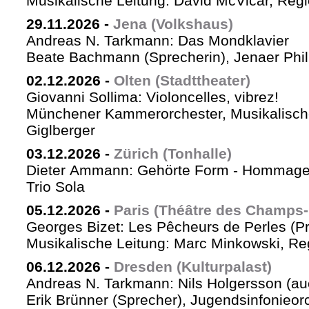
Musikalische Leitung: David McVicar, Reg
29.11.2026
-
Jena (Volkshaus)
Andreas N. Tarkmann: Das Mondklavier
Beate Bachmann (Sprecherin), Jenaer Phi
02.12.2026
-
Olten (Stadttheater)
Giovanni Sollima: Violoncelles, vibrez!
Münchener Kammerorchester, Musikalische
Giglberger
03.12.2026
-
Zürich (Tonhalle)
Dieter Ammann: Gehörte Form - Hommag
Trio Sola
05.12.2026
-
Paris (Théâtre des Champs-
Georges Bizet: Les Pêcheurs de Perles (P
Musikalische Leitung: Marc Minkowski, Reg
06.12.2026
-
Dresden (Kulturpalast)
Andreas N. Tarkmann: Nils Holgersson (au
Erik Brünner (Sprecher), Jugendsinfonieorc