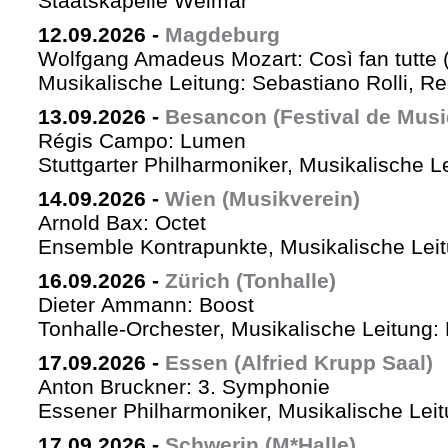
Staatskapelle Weimar
12.09.2026
-
Magdeburg
Wolfgang Amadeus Mozart: Così fan tutte 
Musikalische Leitung: Sebastiano Rolli, Re
13.09.2026
-
Besancon (Festival de Musi
Régis Campo: Lumen
Stuttgarter Philharmoniker, Musikalische L
14.09.2026
-
Wien (Musikverein)
Arnold Bax: Octet
Ensemble Kontrapunkte, Musikalische Leitu
16.09.2026
-
Zürich (Tonhalle)
Dieter Ammann: Boost
Tonhalle-Orchester, Musikalische Leitung:
17.09.2026
-
Essen (Alfried Krupp Saal)
Anton Bruckner: 3. Symphonie
Essener Philharmoniker, Musikalische Leitu
17.09.2026
-
Schwerin (M*Halle)