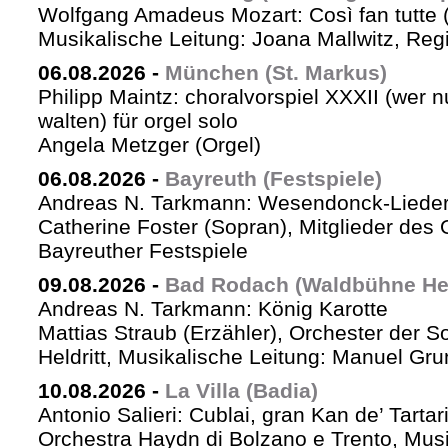
Wolfgang Amadeus Mozart: Così fan tutte 
Musikalische Leitung: Joana Mallwitz, Regi
06.08.2026
-
München (St. Markus)
Philipp Maintz: choralvorspiel XXXII (wer nu
walten) für orgel solo
Angela Metzger (Orgel)
06.08.2026
-
Bayreuth (Festspiele)
Andreas N. Tarkmann: Wesendonck-Lieder 
Catherine Foster (Sopran), Mitglieder des 
Bayreuther Festspiele
09.08.2026
-
Bad Rodach (Waldbühne Held
Andreas N. Tarkmann: König Karotte
Mattias Straub (Erzähler), Orchester der 
Heldritt, Musikalische Leitung: Manuel Gru
10.08.2026
-
La Villa (Badia)
Antonio Salieri: Cublai, gran Kan de’ Tartar
Orchestra Haydn di Bolzano e Trento, Mus