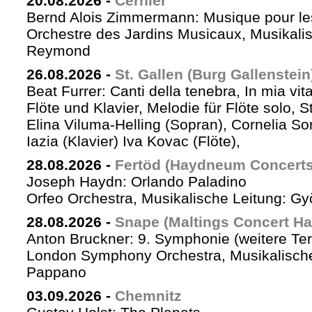
20.08.2026
-
Cernier
Bernd Alois Zimmermann: Musique pour le
Orchestre des Jardins Musicaux, Musikalis
Reymond
26.08.2026
-
St. Gallen (Burg Gallenstein
Beat Furrer: Canti della tenebra, In mia vit
Flöte und Klavier, Melodie für Flöte solo, St
Elina Viluma-Helling (Sopran), Cornelia Son
Iazia (Klavier) Iva Kovac (Flöte),
28.08.2026
-
Fertöd (Haydneum Concerts 
Joseph Haydn: Orlando Paladino
Orfeo Orchestra, Musikalische Leitung: G
28.08.2026
-
Snape (Maltings Concert Hal
Anton Bruckner: 9. Symphonie (weitere Te
London Symphony Orchestra, Musikalische 
Pappano
03.09.2026
-
Chemnitz