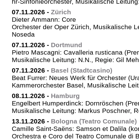
hr-Sinfonieorchester, Musikalische Leitu
07.11.2026
-
Zürich
Dieter Ammann: Core
Orchester der Oper Zürich, Musikalische L
Noseda
07.11.2026
-
Dortmund
Pietro Mascagni: Cavalleria rusticana (Pre
Musikalische Leitung: N.N., Regie: Gil Me
07.11.2026
-
Basel (Stadtcasino)
Beat Furrer: Neues Werk für Orchester (Ur
Kammerorchester Basel, Musikalische Leit
08.11.2026
-
Hamburg
Engelbert Humperdinck: Dornröschen (Pre
Musikalische Leitung: Markus Poschner, 
13.11.2026
-
Bologna (Teatro Comunale)
Camille Saint-Saëns: Samson et Dalila (ko
Orchestra e Coro del Teatro Comunale di B