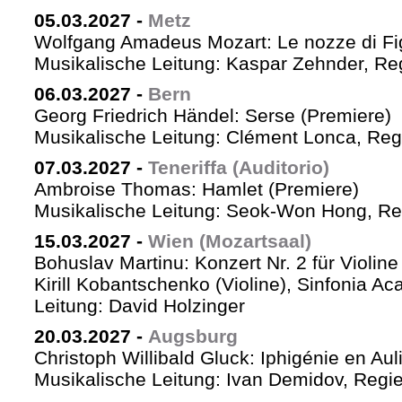
05.03.2027
-
Metz
Wolfgang Amadeus Mozart: Le nozze di Fi
Musikalische Leitung: Kaspar Zehnder, Re
06.03.2027
-
Bern
Georg Friedrich Händel: Serse (Premiere)
Musikalische Leitung: Clément Lonca, Regi
07.03.2027
-
Teneriffa (Auditorio)
Ambroise Thomas: Hamlet (Premiere)
Musikalische Leitung: Seok-Won Hong, Reg
15.03.2027
-
Wien (Mozartsaal)
Bohuslav Martinu: Konzert Nr. 2 für Violin
Kirill Kobantschenko (Violine), Sinfonia A
Leitung: David Holzinger
20.03.2027
-
Augsburg
Christoph Willibald Gluck: Iphigénie en Aul
Musikalische Leitung: Ivan Demidov, Regie