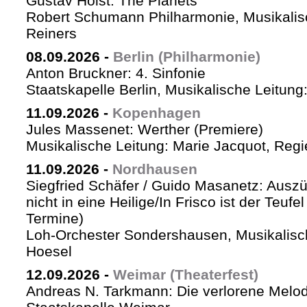
Gustav Holst: The Planets
Robert Schumann Philharmonie, Musikalis
Reiners
08.09.2026
-
Berlin (Philharmonie)
Anton Bruckner: 4. Sinfonie
Staatskapelle Berlin, Musikalische Leitung
11.09.2026
-
Kopenhagen
Jules Massenet: Werther (Premiere)
Musikalische Leitung: Marie Jacquot, Regi
11.09.2026
-
Nordhausen
Siegfried Schäfer / Guido Masanetz: Auszü
nicht in eine Heilige/In Frisco ist der Teufe
Termine)
Loh-Orchester Sondershausen, Musikalisc
Hoesel
12.09.2026
-
Weimar (Theaterfest)
Andreas N. Tarkmann: Die verlorene Melod