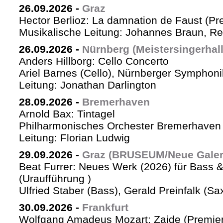
26.09.2026
-
Graz
Hector Berlioz: La damnation de Faust (Pr
Musikalische Leitung: Johannes Braun, Re
26.09.2026
-
Nürnberg (Meistersingerhall
Anders Hillborg: Cello Concerto
Ariel Barnes (Cello), Nürnberger Symphoni
Leitung: Jonathan Darlington
28.09.2026
-
Bremerhaven
Arnold Bax: Tintagel
Philharmonisches Orchester Bremerhaven 
Leitung: Florian Ludwig
29.09.2026
-
Graz (BRUSEUM/Neue Galer
Beat Furrer: Neues Werk (2026) für Bass 
(Uraufführung )
Ulfried Staber (Bass), Gerald Preinfalk (S
30.09.2026
-
Frankfurt
Wolfgang Amadeus Mozart: Zaide (Premie