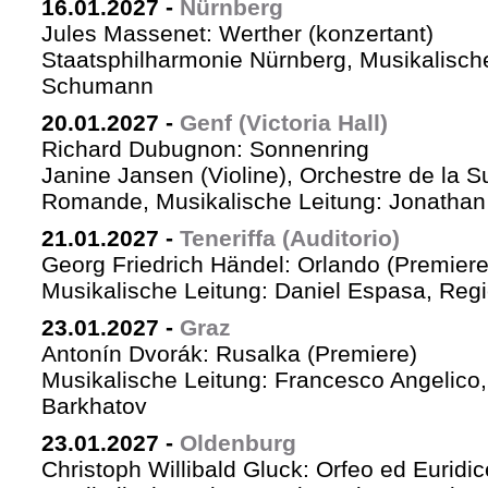
16.01.2027
-
Nürnberg
Jules Massenet: Werther (konzertant)
Staatsphilharmonie Nürnberg, Musikalische
Schumann
20.01.2027
-
Genf (Victoria Hall)
Richard Dubugnon: Sonnenring
Janine Jansen (Violine), Orchestre de la S
Romande, Musikalische Leitung: Jonathan
21.01.2027
-
Teneriffa (Auditorio)
Georg Friedrich Händel: Orlando (Premiere
Musikalische Leitung: Daniel Espasa, Regie
23.01.2027
-
Graz
Antonín Dvorák: Rusalka (Premiere)
Musikalische Leitung: Francesco Angelico,
Barkhatov
23.01.2027
-
Oldenburg
Christoph Willibald Gluck: Orfeo ed Euridi