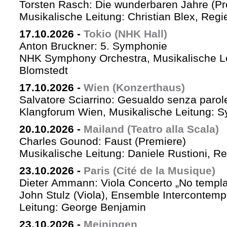
Torsten Rasch: Die wunderbaren Jahre (Pr
Musikalische Leitung: Christian Blex, Reg
17.10.2026
-
Tokio (NHK Hall)
Anton Bruckner: 5. Symphonie
NHK Symphony Orchestra, Musikalische Le
Blomstedt
17.10.2026
-
Wien (Konzerthaus)
Salvatore Sciarrino: Gesualdo senza parol
Klangforum Wien, Musikalische Leitung: S
20.10.2026
-
Mailand (Teatro alla Scala)
Charles Gounod: Faust (Premiere)
Musikalische Leitung: Daniele Rustioni, R
23.10.2026
-
Paris (Cité de la Musique)
Dieter Ammann: Viola Concerto „No templa
John Stulz (Viola), Ensemble Intercontemp
Leitung: George Benjamin
23.10.2026
-
Meiningen