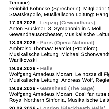
Termine)
Reinhild Köhncke (Sprecherin), Mitglieder
Staatskapelle, Musikalische Leitung: Han
17.09.2026
-
Leipzig (Gewandhaus)
Anton Bruckner: 8. Symphonie in c-Moll
Gewandhausorchester, Musikalische Leitun
18.09.2026
-
Paris (Opéra National)
Ambroise Thomas: Hamlet (Premiere)
Musikalische Leitung: Michael Schönwandt
Warlikowski
19.09.2026
-
Halle
Wolfgang Amadeus Mozart: Le nozze di Fi
Musikalische Leitung: Andreas Wolf, Regie:
19.09.2026
-
Gateshead (The Sage)
Wolfgang Amadeus Mozart: Così fan tutte (
Royal Northern Sinfonia, Musikalische Lei
20.09.2026
-
London (Blackheath Halls)