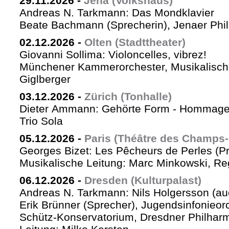
29.11.2026
-
Jena (Volkshaus)
Andreas N. Tarkmann: Das Mondklavier
Beate Bachmann (Sprecherin), Jenaer Phi
02.12.2026
-
Olten (Stadttheater)
Giovanni Sollima: Violoncelles, vibrez!
Münchener Kammerorchester, Musikalische
Giglberger
03.12.2026
-
Zürich (Tonhalle)
Dieter Ammann: Gehörte Form - Hommag
Trio Sola
05.12.2026
-
Paris (Théâtre des Champs-
Georges Bizet: Les Pêcheurs de Perles (P
Musikalische Leitung: Marc Minkowski, Reg
06.12.2026
-
Dresden (Kulturpalast)
Andreas N. Tarkmann: Nils Holgersson (au
Erik Brünner (Sprecher), Jugendsinfonieorc
Schütz-Konservatorium, Dresdner Philhar