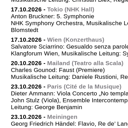
17.10.2026
-
Tokio (NHK Hall)
Anton Bruckner: 5. Symphonie
NHK Symphony Orchestra, Musikalische Le
Blomstedt
17.10.2026
-
Wien (Konzerthaus)
Salvatore Sciarrino: Gesualdo senza parol
Klangforum Wien, Musikalische Leitung: S
20.10.2026
-
Mailand (Teatro alla Scala)
Charles Gounod: Faust (Premiere)
Musikalische Leitung: Daniele Rustioni, R
23.10.2026
-
Paris (Cité de la Musique)
Dieter Ammann: Viola Concerto „No templa
John Stulz (Viola), Ensemble Intercontemp
Leitung: George Benjamin
23.10.2026
-
Meiningen
Georg Friedrich Händel: Flavio, Re de’ La