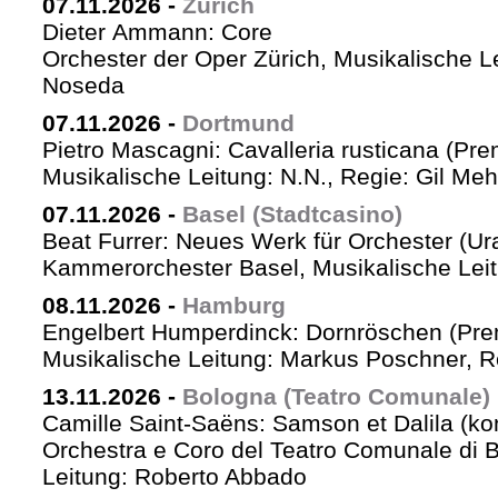
07.11.2026
-
Zürich
Dieter Ammann: Core
Orchester der Oper Zürich, Musikalische L
Noseda
07.11.2026
-
Dortmund
Pietro Mascagni: Cavalleria rusticana (Pre
Musikalische Leitung: N.N., Regie: Gil Me
07.11.2026
-
Basel (Stadtcasino)
Beat Furrer: Neues Werk für Orchester (Ur
Kammerorchester Basel, Musikalische Leit
08.11.2026
-
Hamburg
Engelbert Humperdinck: Dornröschen (Pre
Musikalische Leitung: Markus Poschner, 
13.11.2026
-
Bologna (Teatro Comunale)
Camille Saint-Saëns: Samson et Dalila (ko
Orchestra e Coro del Teatro Comunale di B
Leitung: Roberto Abbado