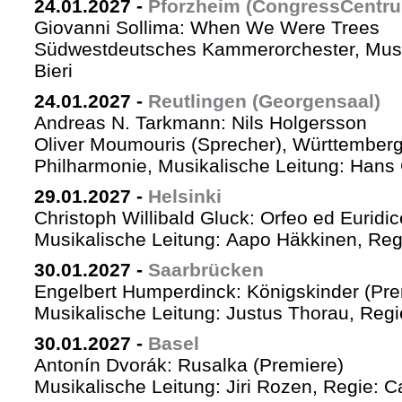
24.01.2027
-
Pforzheim (CongressCentr
Giovanni Sollima: When We Were Trees
Südwestdeutsches Kammerorchester, Musik
Bieri
24.01.2027
-
Reutlingen (Georgensaal)
Andreas N. Tarkmann: Nils Holgersson
Oliver Moumouris (Sprecher), Württember
Philharmonie, Musikalische Leitung: Hans 
29.01.2027
-
Helsinki
Christoph Willibald Gluck: Orfeo ed Euridi
Musikalische Leitung: Aapo Häkkinen, Reg
30.01.2027
-
Saarbrücken
Engelbert Humperdinck: Königskinder (Pre
Musikalische Leitung: Justus Thorau, Reg
30.01.2027
-
Basel
Antonín Dvorák: Rusalka (Premiere)
Musikalische Leitung: Jiri Rozen, Regie: Ca