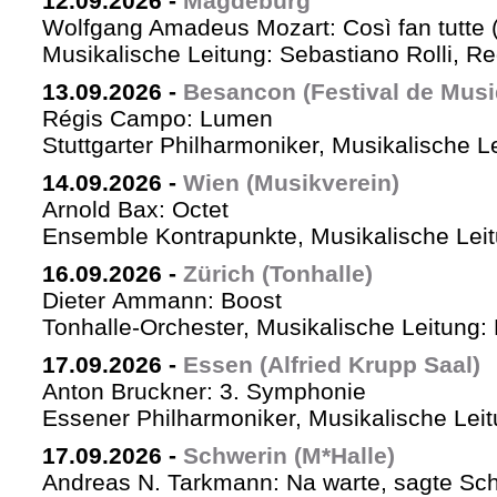
12.09.2026
-
Magdeburg
Wolfgang Amadeus Mozart: Così fan tutte 
Musikalische Leitung: Sebastiano Rolli, Re
13.09.2026
-
Besancon (Festival de Musi
Régis Campo: Lumen
Stuttgarter Philharmoniker, Musikalische L
14.09.2026
-
Wien (Musikverein)
Arnold Bax: Octet
Ensemble Kontrapunkte, Musikalische Leitu
16.09.2026
-
Zürich (Tonhalle)
Dieter Ammann: Boost
Tonhalle-Orchester, Musikalische Leitung:
17.09.2026
-
Essen (Alfried Krupp Saal)
Anton Bruckner: 3. Symphonie
Essener Philharmoniker, Musikalische Leitu
17.09.2026
-
Schwerin (M*Halle)
Andreas N. Tarkmann: Na warte, sagte Sch