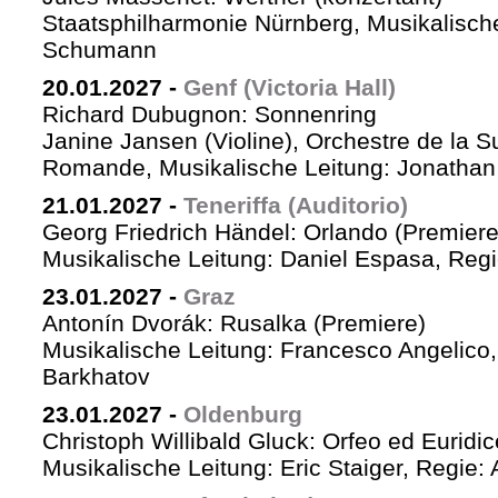
Staatsphilharmonie Nürnberg, Musikalische
Schumann
20.01.2027
-
Genf (Victoria Hall)
Richard Dubugnon: Sonnenring
Janine Jansen (Violine), Orchestre de la S
Romande, Musikalische Leitung: Jonathan
21.01.2027
-
Teneriffa (Auditorio)
Georg Friedrich Händel: Orlando (Premiere
Musikalische Leitung: Daniel Espasa, Regie
23.01.2027
-
Graz
Antonín Dvorák: Rusalka (Premiere)
Musikalische Leitung: Francesco Angelico,
Barkhatov
23.01.2027
-
Oldenburg
Christoph Willibald Gluck: Orfeo ed Euridi
Musikalische Leitung: Eric Staiger, Regie: