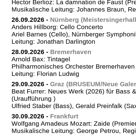
Hector Berlioz: La damnation de Faust (Pr
Musikalische Leitung: Johannes Braun, Re
26.09.2026
-
Nürnberg (Meistersingerhall
Anders Hillborg: Cello Concerto
Ariel Barnes (Cello), Nürnberger Symphoni
Leitung: Jonathan Darlington
28.09.2026
-
Bremerhaven
Arnold Bax: Tintagel
Philharmonisches Orchester Bremerhaven 
Leitung: Florian Ludwig
29.09.2026
-
Graz (BRUSEUM/Neue Galer
Beat Furrer: Neues Werk (2026) für Bass 
(Uraufführung )
Ulfried Staber (Bass), Gerald Preinfalk (S
30.09.2026
-
Frankfurt
Wolfgang Amadeus Mozart: Zaide (Premie
Musikalische Leitung: George Petrou, Reg