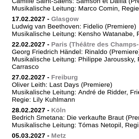
Camille Saint-Saëns: Samson et Dalila (Pr
Musikalische Leitung: Marco Comin, Regie
17.02.2027
-
Glasgow
Ludwig van Beethoven: Fidelio (Premiere)
Musikalische Leitung: Kensho Watanabe, R
22.02.2027
-
Paris (Théâtre des Champs-
Georg Friedrich Händel: Rinaldo (Premiere
Musikalische Leitung: Philippe Jaroussky, 
Carrasco
27.02.2027
-
Freiburg
Oliver Leith: Last Days (Premiere)
Musikalische Leitung: André de Ridder, Fr
Regie: Lily Kuhlmann
28.02.2027
-
Köln
Bedrich Smetana: Die verkaufte Braut (Pre
Musikalische Leitung: Tómas Netopil, Regi
05.03.2027
-
Metz