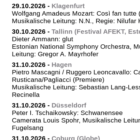
29.10.2026
-
Klagenfurt
Wolfgang Amadeus Mozart: Così fan tutte 
Musikalische Leitung: N.N., Regie: Nilufar
30.10.2026
-
Tallinn (Festival AFEKT, Est
Dieter Ammann: glut
Estonian National Symphony Orchestra, M
Leitung: Gregor A. Mayrhofer
31.10.2026
-
Hagen
Pietro Mascagni / Ruggero Leoncavallo: Ca
Rusticana/Pagliacci (Premiere)
Musikalische Leitung: Sebastian Lang-Les
Recinella
31.10.2026
-
Düsseldorf
Peter I. Tschaikowsky: Schwanensee
Camerata Louis Spohr, Musikalische Leitu
Fugelsang
31.10.2026
-
Coburg (Globe)