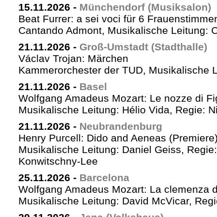
15.11.2026
-
Münchendorf (Musiksalon)
Beat Furrer: a sei voci für 6 Frauenstimme
Cantando Admont, Musikalische Leitung: C
21.11.2026
-
Groß-Umstadt (Stadthalle)
Václav Trojan: Märchen
Kammerorchester der TUD, Musikalische Le
21.11.2026
-
Basel
Wolfgang Amadeus Mozart: Le nozze di Fi
Musikalische Leitung: Hélio Vida, Regie: 
21.11.2026
-
Neubrandenburg
Henry Purcell: Dido and Aeneas (Premiere
Musikalische Leitung: Daniel Geiss, Regie
Konwitschny-Lee
25.11.2026
-
Barcelona
Wolfgang Amadeus Mozart: La clemenza di
Musikalische Leitung: David McVicar, Reg