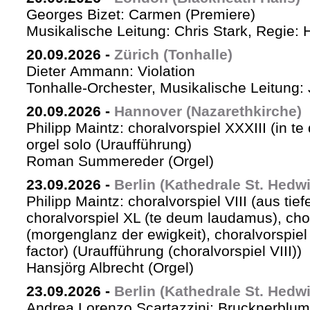
Georges Bizet: Carmen (Premiere)
Musikalische Leitung: Chris Stark, Regie: 
20.09.2026
-
Zürich (Tonhalle)
Dieter Ammann: Violation
Tonhalle-Orchester, Musikalische Leitung: 
20.09.2026
-
Hannover (Nazarethkirche)
Philipp Maintz: choralvorspiel XXXIII (in te
orgel solo (Uraufführung)
Roman Summereder (Orgel)
23.09.2026
-
Berlin (Kathedrale St. Hedw
Philipp Maintz: choralvorspiel VIII (aus tiefe
choralvorspiel XL (te deum laudamus), cho
(morgenglanz der ewigkeit), choralvorspiel L
factor) (Uraufführung (choralvorspiel VIII))
Hansjörg Albrecht (Orgel)
23.09.2026
-
Berlin (Kathedrale St. Hedw
Andrea Lorenzo Scartazzini: Brucknerblum