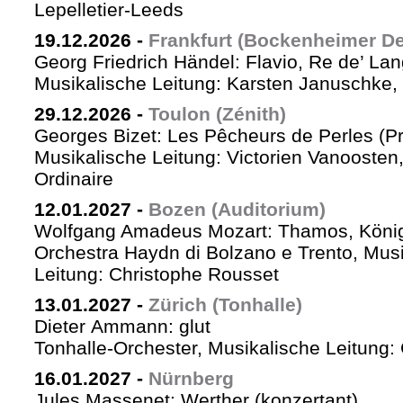
Lepelletier-Leeds
19.12.2026
-
Frankfurt (Bockenheimer De
Georg Friedrich Händel: Flavio, Re de’ La
Musikalische Leitung: Karsten Januschke,
29.12.2026
-
Toulon (Zénith)
Georges Bizet: Les Pêcheurs de Perles (P
Musikalische Leitung: Victorien Vanoosten,
Ordinaire
12.01.2027
-
Bozen (Auditorium)
Wolfgang Amadeus Mozart: Thamos, König
Orchestra Haydn di Bolzano e Trento, Mus
Leitung: Christophe Rousset
13.01.2027
-
Zürich (Tonhalle)
Dieter Ammann: glut
Tonhalle-Orchester, Musikalische Leitung
16.01.2027
-
Nürnberg
Jules Massenet: Werther (konzertant)