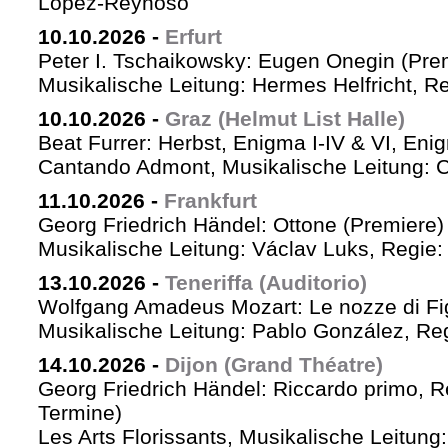
López-Reynoso
10.10.2026
-
Erfurt
Peter I. Tschaikowsky: Eugen Onegin (Pre
Musikalische Leitung: Hermes Helfricht, R
10.10.2026
-
Graz (Helmut List Halle)
Beat Furrer: Herbst, Enigma I-IV & VI, Eni
Cantando Admont, Musikalische Leitung: C
11.10.2026
-
Frankfurt
Georg Friedrich Händel: Ottone (Premiere)
Musikalische Leitung: Václav Luks, Regie:
13.10.2026
-
Teneriffa (Auditorio)
Wolfgang Amadeus Mozart: Le nozze di Fi
Musikalische Leitung: Pablo González, Re
14.10.2026
-
Dijon (Grand Théatre)
Georg Friedrich Händel: Riccardo primo, Re 
Termine)
Les Arts Florissants, Musikalische Leitun