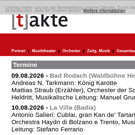
Cookies helfen uns bei der Bereitstellung unserer Dienste. Durch di
einverstanden, dass wir Cookies setzen.
Weitere Informationen
Portrait
Musiktheater
Orchester
Zeitg. Musik
Gesamtau
Termine
09.08.2026
-
Bad Rodach (Waldbühne Held
Andreas N. Tarkmann: König Karotte
Mattias Straub (Erzähler), Orchester der 
Heldritt, Musikalische Leitung: Manuel Gru
10.08.2026
-
La Villa (Badia)
Antonio Salieri: Cublai, gran Kan de’ Tartar
Orchestra Haydn di Bolzano e Trento, Mus
Leitung: Stefano Ferrario