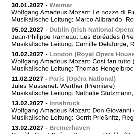
30.01.2027
-
Weimar
Wolfgang Amadeus Mozart: Le nozze di Fi
Musikalische Leitung: Marco Alibrando, R
05.02.2027
-
Dublin (Irish National Opera
Jean-Philippe Rameau: Les Boréades (Pre
Musikalische Leitung: Camille Delaforge, R
10.02.2027
-
London (Royal Opera House
Wolfgang Amadeus Mozart: Così fan tutte 
Musikalische Leitung: Thomas Hengelbrock
11.02.2027
-
Paris (Opéra National)
Jules Massenet: Werther (Premiere)
Musikalische Leitung: Nathalie Stutzmann
13.02.2027
-
Innsbruck
Wolfgang Amadeus Mozart: Don Giovanni 
Musikalische Leitung: Gerrit Prießnitz, Re
13.02.2027
-
Bremerhaven