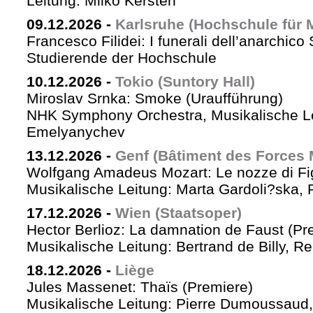
Leitung: Milko Kersten
09.12.2026
-
Karlsruhe (Hochschule für 
Francesco Filidei: I funerali dell’anarchico 
Studierende der Hochschule
10.12.2026
-
Tokio (Suntory Hall)
Miroslav Srnka: Smoke (Uraufführung)
NHK Symphony Orchestra, Musikalische L
Emelyanychev
13.12.2026
-
Genf (Bâtiment des Forces 
Wolfgang Amadeus Mozart: Le nozze di Fi
Musikalische Leitung: Marta Gardoli?ska, 
17.12.2026
-
Wien (Staatsoper)
Hector Berlioz: La damnation de Faust (Pr
Musikalische Leitung: Bertrand de Billy, Re
18.12.2026
-
Liège
Jules Massenet: Thaïs (Premiere)
Musikalische Leitung: Pierre Dumoussaud, 