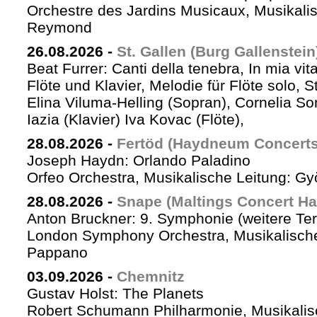
Orchestre des Jardins Musicaux, Musikalis
Reymond
26.08.2026
-
St. Gallen (Burg Gallenstein
Beat Furrer: Canti della tenebra, In mia vit
Flöte und Klavier, Melodie für Flöte solo, St
Elina Viluma-Helling (Sopran), Cornelia Son
Iazia (Klavier) Iva Kovac (Flöte),
28.08.2026
-
Fertöd (Haydneum Concerts 
Joseph Haydn: Orlando Paladino
Orfeo Orchestra, Musikalische Leitung: G
28.08.2026
-
Snape (Maltings Concert Hal
Anton Bruckner: 9. Symphonie (weitere Te
London Symphony Orchestra, Musikalische 
Pappano
03.09.2026
-
Chemnitz
Gustav Holst: The Planets
Robert Schumann Philharmonie, Musikalis