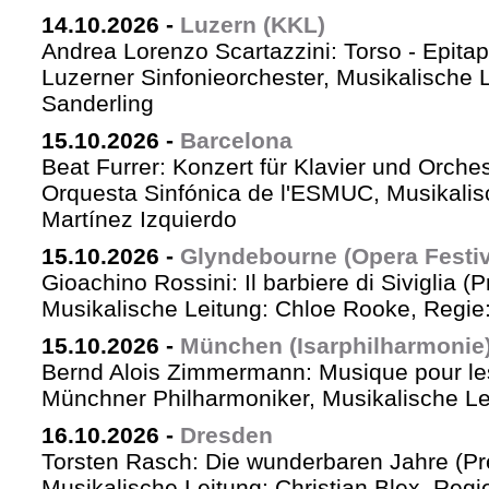
14.10.2026
-
Luzern (KKL)
Andrea Lorenzo Scartazzini: Torso - Epita
Luzerner Sinfonieorchester, Musikalische 
Sanderling
15.10.2026
-
Barcelona
Beat Furrer: Konzert für Klavier und Orches
Orquesta Sinfónica de l'ESMUC, Musikalis
Martínez Izquierdo
15.10.2026
-
Glyndebourne (Opera Festiv
Gioachino Rossini: Il barbiere di Siviglia (
Musikalische Leitung: Chloe Rooke, Regie
15.10.2026
-
München (Isarphilharmonie
Bernd Alois Zimmermann: Musique pour le
Münchner Philharmoniker, Musikalische Lei
16.10.2026
-
Dresden
Torsten Rasch: Die wunderbaren Jahre (Pr
Musikalische Leitung: Christian Blex, Reg