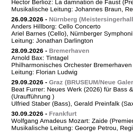
Hector Berlioz: La damnation de Faust (Pr
Musikalische Leitung: Johannes Braun, Re
26.09.2026
-
Nürnberg (Meistersingerhall
Anders Hillborg: Cello Concerto
Ariel Barnes (Cello), Nürnberger Symphoni
Leitung: Jonathan Darlington
28.09.2026
-
Bremerhaven
Arnold Bax: Tintagel
Philharmonisches Orchester Bremerhaven 
Leitung: Florian Ludwig
29.09.2026
-
Graz (BRUSEUM/Neue Galer
Beat Furrer: Neues Werk (2026) für Bass 
(Uraufführung )
Ulfried Staber (Bass), Gerald Preinfalk (S
30.09.2026
-
Frankfurt
Wolfgang Amadeus Mozart: Zaide (Premie
Musikalische Leitung: George Petrou, Reg