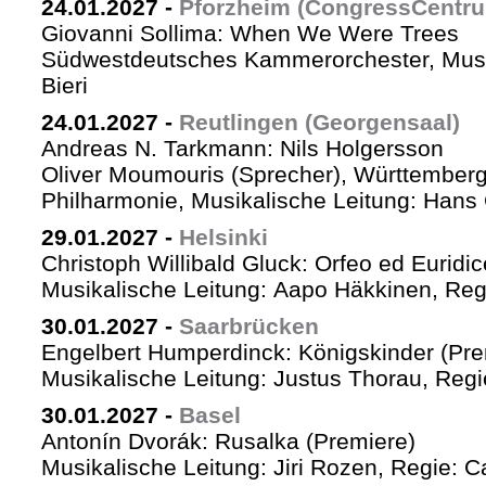
24.01.2027
-
Pforzheim (CongressCentr
Giovanni Sollima: When We Were Trees
Südwestdeutsches Kammerorchester, Musik
Bieri
24.01.2027
-
Reutlingen (Georgensaal)
Andreas N. Tarkmann: Nils Holgersson
Oliver Moumouris (Sprecher), Württember
Philharmonie, Musikalische Leitung: Hans 
29.01.2027
-
Helsinki
Christoph Willibald Gluck: Orfeo ed Euridi
Musikalische Leitung: Aapo Häkkinen, Reg
30.01.2027
-
Saarbrücken
Engelbert Humperdinck: Königskinder (Pre
Musikalische Leitung: Justus Thorau, Reg
30.01.2027
-
Basel
Antonín Dvorák: Rusalka (Premiere)
Musikalische Leitung: Jiri Rozen, Regie: Ca