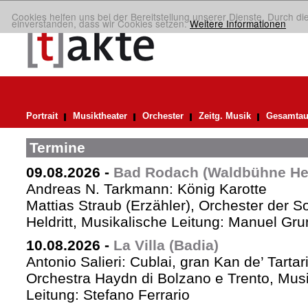
Cookies helfen uns bei der Bereitstellung unserer Dienste. Durch di
einverstanden, dass wir Cookies setzen.
Weitere Informationen
Portrait
Musiktheater
Orchester
Zeitg. Musik
Gesamtau
Termine
09.08.2026
-
Bad Rodach (Waldbühne Held
Andreas N. Tarkmann: König Karotte
Mattias Straub (Erzähler), Orchester der 
Heldritt, Musikalische Leitung: Manuel Gru
10.08.2026
-
La Villa (Badia)
Antonio Salieri: Cublai, gran Kan de’ Tartar
Orchestra Haydn di Bolzano e Trento, Mus
Leitung: Stefano Ferrario