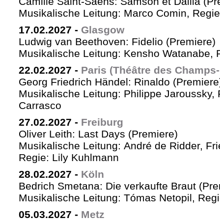
Camille Saint-Saëns: Samson et Dalila (Pr
Musikalische Leitung: Marco Comin, Regie
17.02.2027
-
Glasgow
Ludwig van Beethoven: Fidelio (Premiere)
Musikalische Leitung: Kensho Watanabe, R
22.02.2027
-
Paris (Théâtre des Champs-
Georg Friedrich Händel: Rinaldo (Premiere
Musikalische Leitung: Philippe Jaroussky, 
Carrasco
27.02.2027
-
Freiburg
Oliver Leith: Last Days (Premiere)
Musikalische Leitung: André de Ridder, Fr
Regie: Lily Kuhlmann
28.02.2027
-
Köln
Bedrich Smetana: Die verkaufte Braut (Pre
Musikalische Leitung: Tómas Netopil, Regi
05.03.2027
-
Metz