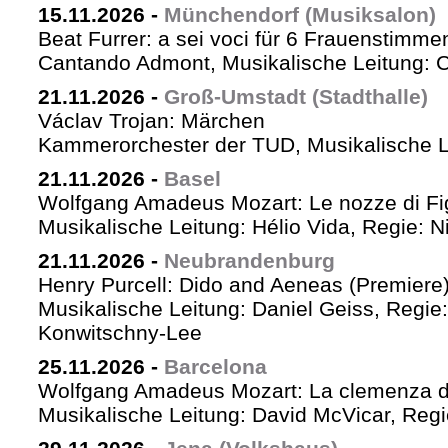
15.11.2026
-
Münchendorf (Musiksalon)
Beat Furrer: a sei voci für 6 Frauenstimme
Cantando Admont, Musikalische Leitung: C
21.11.2026
-
Groß-Umstadt (Stadthalle)
Václav Trojan: Märchen
Kammerorchester der TUD, Musikalische Le
21.11.2026
-
Basel
Wolfgang Amadeus Mozart: Le nozze di Fi
Musikalische Leitung: Hélio Vida, Regie: 
21.11.2026
-
Neubrandenburg
Henry Purcell: Dido and Aeneas (Premiere
Musikalische Leitung: Daniel Geiss, Regie
Konwitschny-Lee
25.11.2026
-
Barcelona
Wolfgang Amadeus Mozart: La clemenza di
Musikalische Leitung: David McVicar, Reg