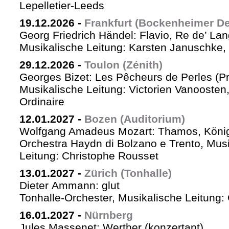
Lepelletier-Leeds
19.12.2026
-
Frankfurt (Bockenheimer De
Georg Friedrich Händel: Flavio, Re de’ La
Musikalische Leitung: Karsten Januschke,
29.12.2026
-
Toulon (Zénith)
Georges Bizet: Les Pêcheurs de Perles (P
Musikalische Leitung: Victorien Vanoosten,
Ordinaire
12.01.2027
-
Bozen (Auditorium)
Wolfgang Amadeus Mozart: Thamos, König
Orchestra Haydn di Bolzano e Trento, Mus
Leitung: Christophe Rousset
13.01.2027
-
Zürich (Tonhalle)
Dieter Ammann: glut
Tonhalle-Orchester, Musikalische Leitung
16.01.2027
-
Nürnberg
Jules Massenet: Werther (konzertant)