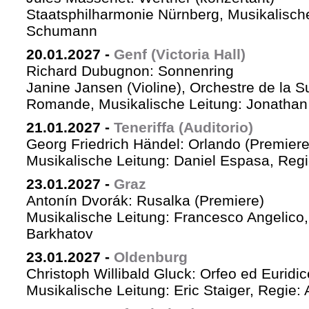
Staatsphilharmonie Nürnberg, Musikalische
Schumann
20.01.2027
-
Genf (Victoria Hall)
Richard Dubugnon: Sonnenring
Janine Jansen (Violine), Orchestre de la S
Romande, Musikalische Leitung: Jonathan
21.01.2027
-
Teneriffa (Auditorio)
Georg Friedrich Händel: Orlando (Premiere
Musikalische Leitung: Daniel Espasa, Regie
23.01.2027
-
Graz
Antonín Dvorák: Rusalka (Premiere)
Musikalische Leitung: Francesco Angelico,
Barkhatov
23.01.2027
-
Oldenburg
Christoph Willibald Gluck: Orfeo ed Euridi
Musikalische Leitung: Eric Staiger, Regie: