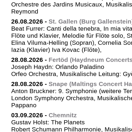
Orchestre des Jardins Musicaux, Musikalis
Reymond
26.08.2026
-
St. Gallen (Burg Gallenstein
Beat Furrer: Canti della tenebra, In mia vit
Flöte und Klavier, Melodie für Flöte solo, St
Elina Viluma-Helling (Sopran), Cornelia Son
Iazia (Klavier) Iva Kovac (Flöte),
28.08.2026
-
Fertöd (Haydneum Concerts 
Joseph Haydn: Orlando Paladino
Orfeo Orchestra, Musikalische Leitung: G
28.08.2026
-
Snape (Maltings Concert Hal
Anton Bruckner: 9. Symphonie (weitere Te
London Symphony Orchestra, Musikalische 
Pappano
03.09.2026
-
Chemnitz
Gustav Holst: The Planets
Robert Schumann Philharmonie, Musikalis