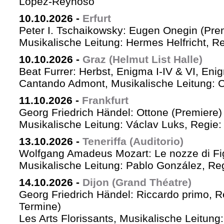
López-Reynoso
10.10.2026
-
Erfurt
Peter I. Tschaikowsky: Eugen Onegin (Pre
Musikalische Leitung: Hermes Helfricht, R
10.10.2026
-
Graz (Helmut List Halle)
Beat Furrer: Herbst, Enigma I-IV & VI, Eni
Cantando Admont, Musikalische Leitung: C
11.10.2026
-
Frankfurt
Georg Friedrich Händel: Ottone (Premiere)
Musikalische Leitung: Václav Luks, Regie:
13.10.2026
-
Teneriffa (Auditorio)
Wolfgang Amadeus Mozart: Le nozze di Fi
Musikalische Leitung: Pablo González, Re
14.10.2026
-
Dijon (Grand Théatre)
Georg Friedrich Händel: Riccardo primo, Re 
Termine)
Les Arts Florissants, Musikalische Leitun