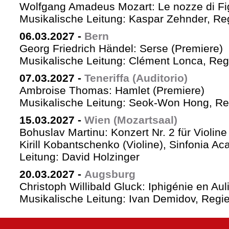
Wolfgang Amadeus Mozart: Le nozze di Fi
Musikalische Leitung: Kaspar Zehnder, Re
06.03.2027
-
Bern
Georg Friedrich Händel: Serse (Premiere)
Musikalische Leitung: Clément Lonca, Regi
07.03.2027
-
Teneriffa (Auditorio)
Ambroise Thomas: Hamlet (Premiere)
Musikalische Leitung: Seok-Won Hong, Reg
15.03.2027
-
Wien (Mozartsaal)
Bohuslav Martinu: Konzert Nr. 2 für Violin
Kirill Kobantschenko (Violine), Sinfonia A
Leitung: David Holzinger
20.03.2027
-
Augsburg
Christoph Willibald Gluck: Iphigénie en Aul
Musikalische Leitung: Ivan Demidov, Regie