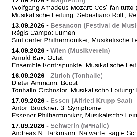
12.09.2026
-
Magdeburg
Wolfgang Amadeus Mozart: Così fan tutte 
Musikalische Leitung: Sebastiano Rolli, Re
13.09.2026
-
Besancon (Festival de Musi
Régis Campo: Lumen
Stuttgarter Philharmoniker, Musikalische L
14.09.2026
-
Wien (Musikverein)
Arnold Bax: Octet
Ensemble Kontrapunkte, Musikalische Leitu
16.09.2026
-
Zürich (Tonhalle)
Dieter Ammann: Boost
Tonhalle-Orchester, Musikalische Leitung:
17.09.2026
-
Essen (Alfried Krupp Saal)
Anton Bruckner: 3. Symphonie
Essener Philharmoniker, Musikalische Leitu
17.09.2026
-
Schwerin (M*Halle)
Andreas N. Tarkmann: Na warte, sagte Sch