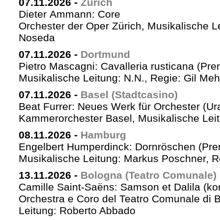
07.11.2026
-
Zürich
Dieter Ammann: Core
Orchester der Oper Zürich, Musikalische L
Noseda
07.11.2026
-
Dortmund
Pietro Mascagni: Cavalleria rusticana (Pre
Musikalische Leitung: N.N., Regie: Gil Me
07.11.2026
-
Basel (Stadtcasino)
Beat Furrer: Neues Werk für Orchester (Ur
Kammerorchester Basel, Musikalische Leit
08.11.2026
-
Hamburg
Engelbert Humperdinck: Dornröschen (Pre
Musikalische Leitung: Markus Poschner, 
13.11.2026
-
Bologna (Teatro Comunale)
Camille Saint-Saëns: Samson et Dalila (ko
Orchestra e Coro del Teatro Comunale di B
Leitung: Roberto Abbado