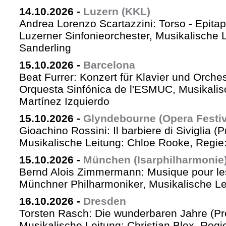
14.10.2026
-
Luzern (KKL)
Andrea Lorenzo Scartazzini: Torso - Epita
Luzerner Sinfonieorchester, Musikalische 
Sanderling
15.10.2026
-
Barcelona
Beat Furrer: Konzert für Klavier und Orches
Orquesta Sinfónica de l'ESMUC, Musikalis
Martínez Izquierdo
15.10.2026
-
Glyndebourne (Opera Festiv
Gioachino Rossini: Il barbiere di Siviglia (
Musikalische Leitung: Chloe Rooke, Regie
15.10.2026
-
München (Isarphilharmonie
Bernd Alois Zimmermann: Musique pour le
Münchner Philharmoniker, Musikalische Lei
16.10.2026
-
Dresden
Torsten Rasch: Die wunderbaren Jahre (Pr
Musikalische Leitung: Christian Blex, Reg