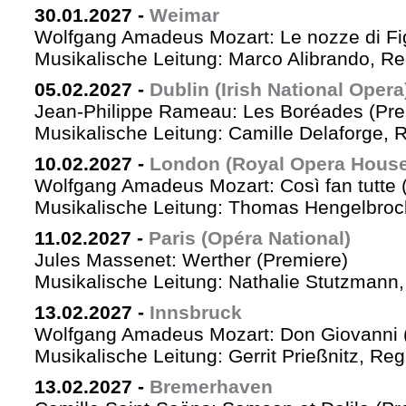
30.01.2027
-
Weimar
Wolfgang Amadeus Mozart: Le nozze di Fi
Musikalische Leitung: Marco Alibrando, R
05.02.2027
-
Dublin (Irish National Opera
Jean-Philippe Rameau: Les Boréades (Pre
Musikalische Leitung: Camille Delaforge, R
10.02.2027
-
London (Royal Opera House
Wolfgang Amadeus Mozart: Così fan tutte 
Musikalische Leitung: Thomas Hengelbrock
11.02.2027
-
Paris (Opéra National)
Jules Massenet: Werther (Premiere)
Musikalische Leitung: Nathalie Stutzmann
13.02.2027
-
Innsbruck
Wolfgang Amadeus Mozart: Don Giovanni 
Musikalische Leitung: Gerrit Prießnitz, Re
13.02.2027
-
Bremerhaven