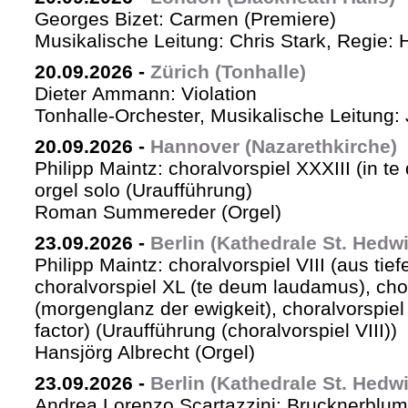
Georges Bizet: Carmen (Premiere)
Musikalische Leitung: Chris Stark, Regie: 
20.09.2026
-
Zürich (Tonhalle)
Dieter Ammann: Violation
Tonhalle-Orchester, Musikalische Leitung: 
20.09.2026
-
Hannover (Nazarethkirche)
Philipp Maintz: choralvorspiel XXXIII (in te
orgel solo (Uraufführung)
Roman Summereder (Orgel)
23.09.2026
-
Berlin (Kathedrale St. Hedw
Philipp Maintz: choralvorspiel VIII (aus tiefe
choralvorspiel XL (te deum laudamus), cho
(morgenglanz der ewigkeit), choralvorspiel L
factor) (Uraufführung (choralvorspiel VIII))
Hansjörg Albrecht (Orgel)
23.09.2026
-
Berlin (Kathedrale St. Hedw
Andrea Lorenzo Scartazzini: Brucknerblum