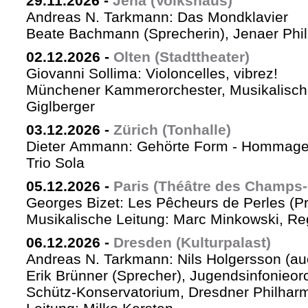
29.11.2026
-
Jena (Volkshaus)
Andreas N. Tarkmann: Das Mondklavier
Beate Bachmann (Sprecherin), Jenaer Phi
02.12.2026
-
Olten (Stadttheater)
Giovanni Sollima: Violoncelles, vibrez!
Münchener Kammerorchester, Musikalische
Giglberger
03.12.2026
-
Zürich (Tonhalle)
Dieter Ammann: Gehörte Form - Hommag
Trio Sola
05.12.2026
-
Paris (Théâtre des Champs-
Georges Bizet: Les Pêcheurs de Perles (P
Musikalische Leitung: Marc Minkowski, Reg
06.12.2026
-
Dresden (Kulturpalast)
Andreas N. Tarkmann: Nils Holgersson (au
Erik Brünner (Sprecher), Jugendsinfonieorc
Schütz-Konservatorium, Dresdner Philhar