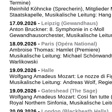
Termine)
Reinhild Köhncke (Sprecherin), Mitglieder
Staatskapelle, Musikalische Leitung: Han
17.09.2026
-
Leipzig (Gewandhaus)
Anton Bruckner: 8. Symphonie in c-Moll
Gewandhausorchester, Musikalische Leitun
18.09.2026
-
Paris (Opéra National)
Ambroise Thomas: Hamlet (Premiere)
Musikalische Leitung: Michael Schönwandt
Warlikowski
19.09.2026
-
Halle
Wolfgang Amadeus Mozart: Le nozze di Fi
Musikalische Leitung: Andreas Wolf, Regie:
19.09.2026
-
Gateshead (The Sage)
Wolfgang Amadeus Mozart: Così fan tutte (
Royal Northern Sinfonia, Musikalische Lei
20.09.2026
-
London (Blackheath Halls)