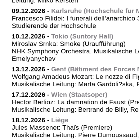
Leitung: Milko Kersten
09.12.2026
-
Karlsruhe (Hochschule für 
Francesco Filidei: I funerali dell’anarchico 
Studierende der Hochschule
10.12.2026
-
Tokio (Suntory Hall)
Miroslav Srnka: Smoke (Uraufführung)
NHK Symphony Orchestra, Musikalische L
Emelyanychev
13.12.2026
-
Genf (Bâtiment des Forces 
Wolfgang Amadeus Mozart: Le nozze di Fi
Musikalische Leitung: Marta Gardoli?ska, 
17.12.2026
-
Wien (Staatsoper)
Hector Berlioz: La damnation de Faust (Pr
Musikalische Leitung: Bertrand de Billy, Re
18.12.2026
-
Liège
Jules Massenet: Thaïs (Premiere)
Musikalische Leitung: Pierre Dumoussaud, 