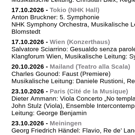
17.10.2026
-
Tokio (NHK Hall)
Anton Bruckner: 5. Symphonie
NHK Symphony Orchestra, Musikalische Le
Blomstedt
17.10.2026
-
Wien (Konzerthaus)
Salvatore Sciarrino: Gesualdo senza parol
Klangforum Wien, Musikalische Leitung: S
20.10.2026
-
Mailand (Teatro alla Scala)
Charles Gounod: Faust (Premiere)
Musikalische Leitung: Daniele Rustioni, R
23.10.2026
-
Paris (Cité de la Musique)
Dieter Ammann: Viola Concerto „No templa
John Stulz (Viola), Ensemble Intercontemp
Leitung: George Benjamin
23.10.2026
-
Meiningen
Georg Friedrich Händel: Flavio, Re de’ La