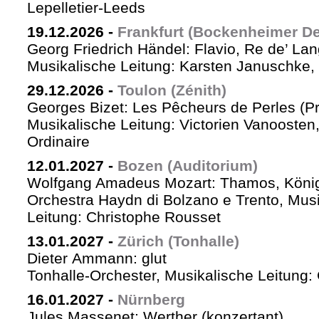
Lepelletier-Leeds
19.12.2026
-
Frankfurt (Bockenheimer De
Georg Friedrich Händel: Flavio, Re de’ La
Musikalische Leitung: Karsten Januschke,
29.12.2026
-
Toulon (Zénith)
Georges Bizet: Les Pêcheurs de Perles (P
Musikalische Leitung: Victorien Vanoosten,
Ordinaire
12.01.2027
-
Bozen (Auditorium)
Wolfgang Amadeus Mozart: Thamos, König
Orchestra Haydn di Bolzano e Trento, Mus
Leitung: Christophe Rousset
13.01.2027
-
Zürich (Tonhalle)
Dieter Ammann: glut
Tonhalle-Orchester, Musikalische Leitung
16.01.2027
-
Nürnberg
Jules Massenet: Werther (konzertant)