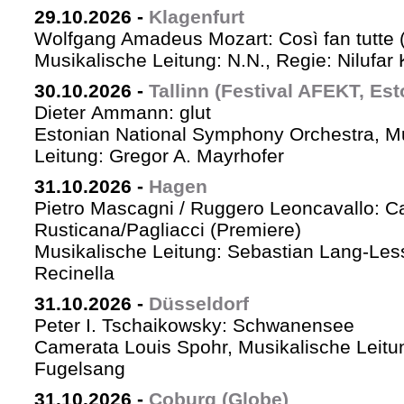
29.10.2026
-
Klagenfurt
Wolfgang Amadeus Mozart: Così fan tutte 
Musikalische Leitung: N.N., Regie: Nilufar
30.10.2026
-
Tallinn (Festival AFEKT, Est
Dieter Ammann: glut
Estonian National Symphony Orchestra, M
Leitung: Gregor A. Mayrhofer
31.10.2026
-
Hagen
Pietro Mascagni / Ruggero Leoncavallo: Ca
Rusticana/Pagliacci (Premiere)
Musikalische Leitung: Sebastian Lang-Les
Recinella
31.10.2026
-
Düsseldorf
Peter I. Tschaikowsky: Schwanensee
Camerata Louis Spohr, Musikalische Leitu
Fugelsang
31.10.2026
-
Coburg (Globe)