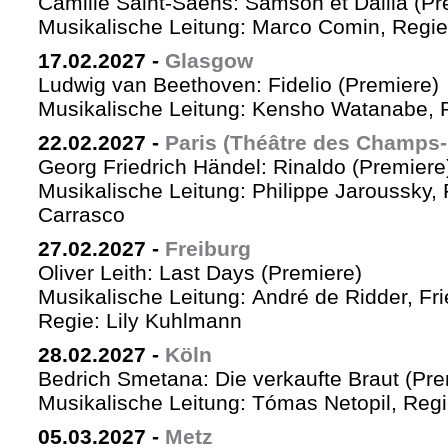
Camille Saint-Saëns: Samson et Dalila (Pr
Musikalische Leitung: Marco Comin, Regie
17.02.2027
-
Glasgow
Ludwig van Beethoven: Fidelio (Premiere)
Musikalische Leitung: Kensho Watanabe, R
22.02.2027
-
Paris (Théâtre des Champs-
Georg Friedrich Händel: Rinaldo (Premiere
Musikalische Leitung: Philippe Jaroussky, 
Carrasco
27.02.2027
-
Freiburg
Oliver Leith: Last Days (Premiere)
Musikalische Leitung: André de Ridder, Fr
Regie: Lily Kuhlmann
28.02.2027
-
Köln
Bedrich Smetana: Die verkaufte Braut (Pre
Musikalische Leitung: Tómas Netopil, Regi
05.03.2027
-
Metz