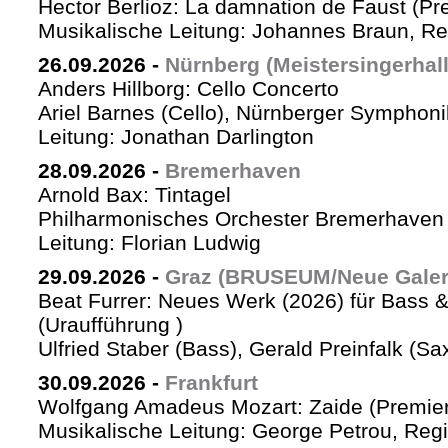
Hector Berlioz: La damnation de Faust (Pr
Musikalische Leitung: Johannes Braun, Re
26.09.2026
-
Nürnberg (Meistersingerhall
Anders Hillborg: Cello Concerto
Ariel Barnes (Cello), Nürnberger Symphoni
Leitung: Jonathan Darlington
28.09.2026
-
Bremerhaven
Arnold Bax: Tintagel
Philharmonisches Orchester Bremerhaven 
Leitung: Florian Ludwig
29.09.2026
-
Graz (BRUSEUM/Neue Galer
Beat Furrer: Neues Werk (2026) für Bass 
(Uraufführung )
Ulfried Staber (Bass), Gerald Preinfalk (S
30.09.2026
-
Frankfurt
Wolfgang Amadeus Mozart: Zaide (Premie
Musikalische Leitung: George Petrou, Reg