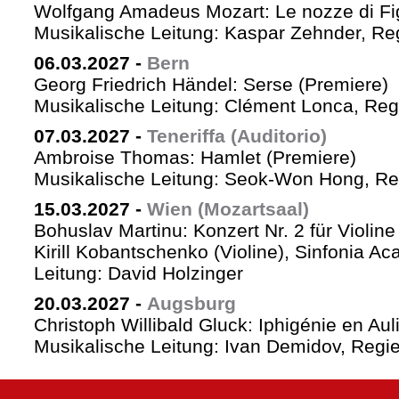
Wolfgang Amadeus Mozart: Le nozze di Fi
Musikalische Leitung: Kaspar Zehnder, Re
06.03.2027
-
Bern
Georg Friedrich Händel: Serse (Premiere)
Musikalische Leitung: Clément Lonca, Regi
07.03.2027
-
Teneriffa (Auditorio)
Ambroise Thomas: Hamlet (Premiere)
Musikalische Leitung: Seok-Won Hong, Reg
15.03.2027
-
Wien (Mozartsaal)
Bohuslav Martinu: Konzert Nr. 2 für Violin
Kirill Kobantschenko (Violine), Sinfonia A
Leitung: David Holzinger
20.03.2027
-
Augsburg
Christoph Willibald Gluck: Iphigénie en Aul
Musikalische Leitung: Ivan Demidov, Regie