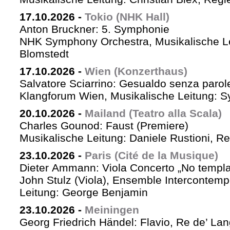
17.10.2026
-
Tokio (NHK Hall)
Anton Bruckner: 5. Symphonie
NHK Symphony Orchestra, Musikalische Le
Blomstedt
17.10.2026
-
Wien (Konzerthaus)
Salvatore Sciarrino: Gesualdo senza parol
Klangforum Wien, Musikalische Leitung: S
20.10.2026
-
Mailand (Teatro alla Scala)
Charles Gounod: Faust (Premiere)
Musikalische Leitung: Daniele Rustioni, R
23.10.2026
-
Paris (Cité de la Musique)
Dieter Ammann: Viola Concerto „No templa
John Stulz (Viola), Ensemble Intercontemp
Leitung: George Benjamin
23.10.2026
-
Meiningen
Georg Friedrich Händel: Flavio, Re de’ La