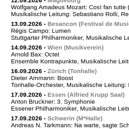
12.09.2026
-
Magdeburg
Wolfgang Amadeus Mozart: Così fan tutte 
Musikalische Leitung: Sebastiano Rolli, Re
13.09.2026
-
Besancon (Festival de Musi
Régis Campo: Lumen
Stuttgarter Philharmoniker, Musikalische L
14.09.2026
-
Wien (Musikverein)
Arnold Bax: Octet
Ensemble Kontrapunkte, Musikalische Leitu
16.09.2026
-
Zürich (Tonhalle)
Dieter Ammann: Boost
Tonhalle-Orchester, Musikalische Leitung:
17.09.2026
-
Essen (Alfried Krupp Saal)
Anton Bruckner: 3. Symphonie
Essener Philharmoniker, Musikalische Leitu
17.09.2026
-
Schwerin (M*Halle)
Andreas N. Tarkmann: Na warte, sagte Sch