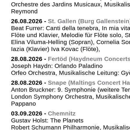
Orchestre des Jardins Musicaux, Musikalis
Reymond
26.08.2026
-
St. Gallen (Burg Gallenstein
Beat Furrer: Canti della tenebra, In mia vit
Flöte und Klavier, Melodie für Flöte solo, St
Elina Viluma-Helling (Sopran), Cornelia Son
Iazia (Klavier) Iva Kovac (Flöte),
28.08.2026
-
Fertöd (Haydneum Concerts 
Joseph Haydn: Orlando Paladino
Orfeo Orchestra, Musikalische Leitung: G
28.08.2026
-
Snape (Maltings Concert Hal
Anton Bruckner: 9. Symphonie (weitere Te
London Symphony Orchestra, Musikalische 
Pappano
03.09.2026
-
Chemnitz
Gustav Holst: The Planets
Robert Schumann Philharmonie, Musikalis