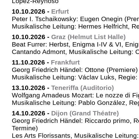
López-Reynoso
10.10.2026
-
Erfurt
Peter I. Tschaikowsky: Eugen Onegin (Pre
Musikalische Leitung: Hermes Helfricht, R
10.10.2026
-
Graz (Helmut List Halle)
Beat Furrer: Herbst, Enigma I-IV & VI, Eni
Cantando Admont, Musikalische Leitung: C
11.10.2026
-
Frankfurt
Georg Friedrich Händel: Ottone (Premiere)
Musikalische Leitung: Václav Luks, Regie:
13.10.2026
-
Teneriffa (Auditorio)
Wolfgang Amadeus Mozart: Le nozze di Fi
Musikalische Leitung: Pablo González, Re
14.10.2026
-
Dijon (Grand Théatre)
Georg Friedrich Händel: Riccardo primo, Re 
Termine)
Les Arts Florissants, Musikalische Leitun