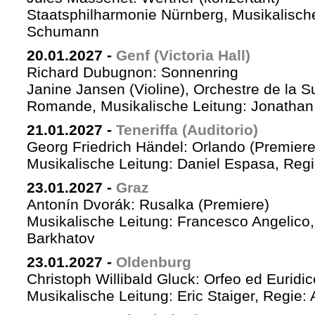
Staatsphilharmonie Nürnberg, Musikalische
Schumann
20.01.2027
-
Genf (Victoria Hall)
Richard Dubugnon: Sonnenring
Janine Jansen (Violine), Orchestre de la S
Romande, Musikalische Leitung: Jonathan
21.01.2027
-
Teneriffa (Auditorio)
Georg Friedrich Händel: Orlando (Premiere
Musikalische Leitung: Daniel Espasa, Regie
23.01.2027
-
Graz
Antonín Dvorák: Rusalka (Premiere)
Musikalische Leitung: Francesco Angelico,
Barkhatov
23.01.2027
-
Oldenburg
Christoph Willibald Gluck: Orfeo ed Euridi
Musikalische Leitung: Eric Staiger, Regie: