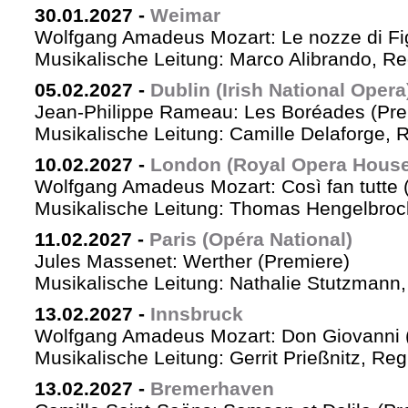
30.01.2027
-
Weimar
Wolfgang Amadeus Mozart: Le nozze di Fi
Musikalische Leitung: Marco Alibrando, R
05.02.2027
-
Dublin (Irish National Opera
Jean-Philippe Rameau: Les Boréades (Pre
Musikalische Leitung: Camille Delaforge, R
10.02.2027
-
London (Royal Opera House
Wolfgang Amadeus Mozart: Così fan tutte 
Musikalische Leitung: Thomas Hengelbrock
11.02.2027
-
Paris (Opéra National)
Jules Massenet: Werther (Premiere)
Musikalische Leitung: Nathalie Stutzmann
13.02.2027
-
Innsbruck
Wolfgang Amadeus Mozart: Don Giovanni 
Musikalische Leitung: Gerrit Prießnitz, Re
13.02.2027
-
Bremerhaven