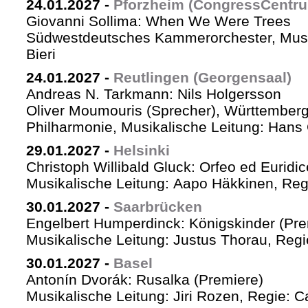
24.01.2027
-
Pforzheim (CongressCentr
Giovanni Sollima: When We Were Trees
Südwestdeutsches Kammerorchester, Musik
Bieri
24.01.2027
-
Reutlingen (Georgensaal)
Andreas N. Tarkmann: Nils Holgersson
Oliver Moumouris (Sprecher), Württember
Philharmonie, Musikalische Leitung: Hans 
29.01.2027
-
Helsinki
Christoph Willibald Gluck: Orfeo ed Euridi
Musikalische Leitung: Aapo Häkkinen, Reg
30.01.2027
-
Saarbrücken
Engelbert Humperdinck: Königskinder (Pre
Musikalische Leitung: Justus Thorau, Reg
30.01.2027
-
Basel
Antonín Dvorák: Rusalka (Premiere)
Musikalische Leitung: Jiri Rozen, Regie: Ca