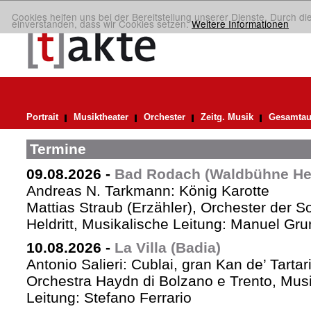
Cookies helfen uns bei der Bereitstellung unserer Dienste. Durch di
einverstanden, dass wir Cookies setzen.
Weitere Informationen
Portrait
Musiktheater
Orchester
Zeitg. Musik
Gesamtau
Termine
09.08.2026
-
Bad Rodach (Waldbühne Held
Andreas N. Tarkmann: König Karotte
Mattias Straub (Erzähler), Orchester der 
Heldritt, Musikalische Leitung: Manuel Gru
10.08.2026
-
La Villa (Badia)
Antonio Salieri: Cublai, gran Kan de’ Tartar
Orchestra Haydn di Bolzano e Trento, Mus
Leitung: Stefano Ferrario