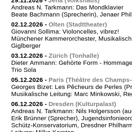
29.11.2026
-
Jena (Volkshaus)
Andreas N. Tarkmann: Das Mondklavier
Beate Bachmann (Sprecherin), Jenaer Phi
02.12.2026
-
Olten (Stadttheater)
Giovanni Sollima: Violoncelles, vibrez!
Münchener Kammerorchester, Musikalische
Giglberger
03.12.2026
-
Zürich (Tonhalle)
Dieter Ammann: Gehörte Form - Hommag
Trio Sola
05.12.2026
-
Paris (Théâtre des Champs-
Georges Bizet: Les Pêcheurs de Perles (P
Musikalische Leitung: Marc Minkowski, Reg
06.12.2026
-
Dresden (Kulturpalast)
Andreas N. Tarkmann: Nils Holgersson (au
Erik Brünner (Sprecher), Jugendsinfonieorc
Schütz-Konservatorium, Dresdner Philhar