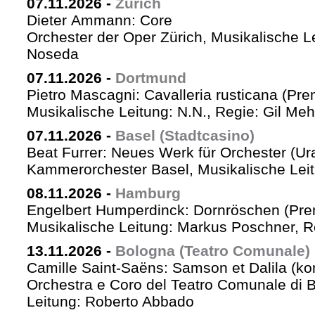
07.11.2026
-
Zürich
Dieter Ammann: Core
Orchester der Oper Zürich, Musikalische L
Noseda
07.11.2026
-
Dortmund
Pietro Mascagni: Cavalleria rusticana (Pre
Musikalische Leitung: N.N., Regie: Gil Me
07.11.2026
-
Basel (Stadtcasino)
Beat Furrer: Neues Werk für Orchester (Ur
Kammerorchester Basel, Musikalische Leit
08.11.2026
-
Hamburg
Engelbert Humperdinck: Dornröschen (Pre
Musikalische Leitung: Markus Poschner, 
13.11.2026
-
Bologna (Teatro Comunale)
Camille Saint-Saëns: Samson et Dalila (ko
Orchestra e Coro del Teatro Comunale di B
Leitung: Roberto Abbado