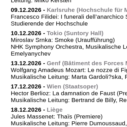
Leitung: Milko Kersten
09.12.2026
-
Karlsruhe (Hochschule für 
Francesco Filidei: I funerali dell’anarchico 
Studierende der Hochschule
10.12.2026
-
Tokio (Suntory Hall)
Miroslav Srnka: Smoke (Uraufführung)
NHK Symphony Orchestra, Musikalische L
Emelyanychev
13.12.2026
-
Genf (Bâtiment des Forces 
Wolfgang Amadeus Mozart: Le nozze di Fi
Musikalische Leitung: Marta Gardoli?ska, 
17.12.2026
-
Wien (Staatsoper)
Hector Berlioz: La damnation de Faust (Pr
Musikalische Leitung: Bertrand de Billy, Re
18.12.2026
-
Liège
Jules Massenet: Thaïs (Premiere)
Musikalische Leitung: Pierre Dumoussaud, 