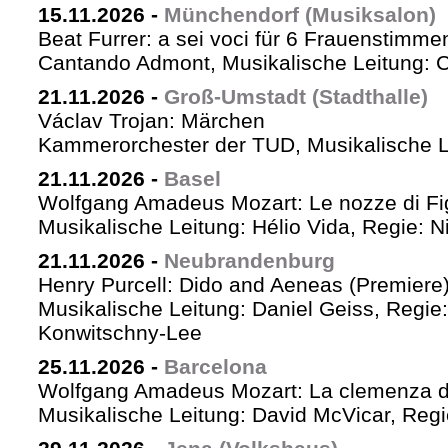
15.11.2026
-
Münchendorf (Musiksalon)
Beat Furrer: a sei voci für 6 Frauenstimme
Cantando Admont, Musikalische Leitung: C
21.11.2026
-
Groß-Umstadt (Stadthalle)
Václav Trojan: Märchen
Kammerorchester der TUD, Musikalische Le
21.11.2026
-
Basel
Wolfgang Amadeus Mozart: Le nozze di Fi
Musikalische Leitung: Hélio Vida, Regie: 
21.11.2026
-
Neubrandenburg
Henry Purcell: Dido and Aeneas (Premiere
Musikalische Leitung: Daniel Geiss, Regie
Konwitschny-Lee
25.11.2026
-
Barcelona
Wolfgang Amadeus Mozart: La clemenza di
Musikalische Leitung: David McVicar, Reg