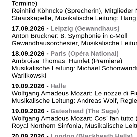
Termine)
Reinhild Köhncke (Sprecherin), Mitglieder
Staatskapelle, Musikalische Leitung: Han
17.09.2026
-
Leipzig (Gewandhaus)
Anton Bruckner: 8. Symphonie in c-Moll
Gewandhausorchester, Musikalische Leitun
18.09.2026
-
Paris (Opéra National)
Ambroise Thomas: Hamlet (Premiere)
Musikalische Leitung: Michael Schönwandt
Warlikowski
19.09.2026
-
Halle
Wolfgang Amadeus Mozart: Le nozze di Fi
Musikalische Leitung: Andreas Wolf, Regie:
19.09.2026
-
Gateshead (The Sage)
Wolfgang Amadeus Mozart: Così fan tutte (
Royal Northern Sinfonia, Musikalische Lei
20.09.2026
-
London (Blackheath Halls)