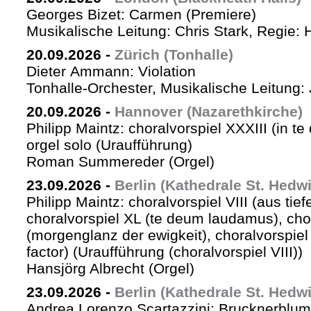
Georges Bizet: Carmen (Premiere)
Musikalische Leitung: Chris Stark, Regie: 
20.09.2026
-
Zürich (Tonhalle)
Dieter Ammann: Violation
Tonhalle-Orchester, Musikalische Leitung: 
20.09.2026
-
Hannover (Nazarethkirche)
Philipp Maintz: choralvorspiel XXXIII (in te
orgel solo (Uraufführung)
Roman Summereder (Orgel)
23.09.2026
-
Berlin (Kathedrale St. Hedw
Philipp Maintz: choralvorspiel VIII (aus tiefe
choralvorspiel XL (te deum laudamus), cho
(morgenglanz der ewigkeit), choralvorspiel L
factor) (Uraufführung (choralvorspiel VIII))
Hansjörg Albrecht (Orgel)
23.09.2026
-
Berlin (Kathedrale St. Hedw
Andrea Lorenzo Scartazzini: Brucknerblum