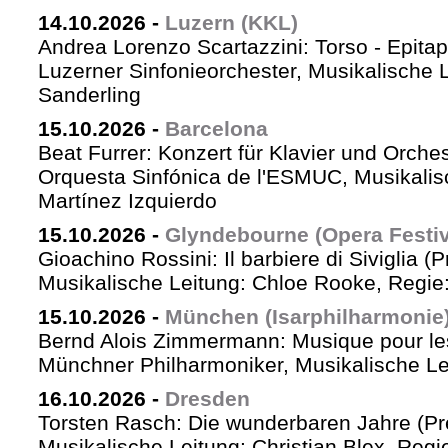
14.10.2026
-
Luzern (KKL)
Andrea Lorenzo Scartazzini: Torso - Epita
Luzerner Sinfonieorchester, Musikalische 
Sanderling
15.10.2026
-
Barcelona
Beat Furrer: Konzert für Klavier und Orches
Orquesta Sinfónica de l'ESMUC, Musikalis
Martínez Izquierdo
15.10.2026
-
Glyndebourne (Opera Festiv
Gioachino Rossini: Il barbiere di Siviglia (
Musikalische Leitung: Chloe Rooke, Regie
15.10.2026
-
München (Isarphilharmonie
Bernd Alois Zimmermann: Musique pour le
Münchner Philharmoniker, Musikalische Lei
16.10.2026
-
Dresden
Torsten Rasch: Die wunderbaren Jahre (Pr
Musikalische Leitung: Christian Blex, Reg