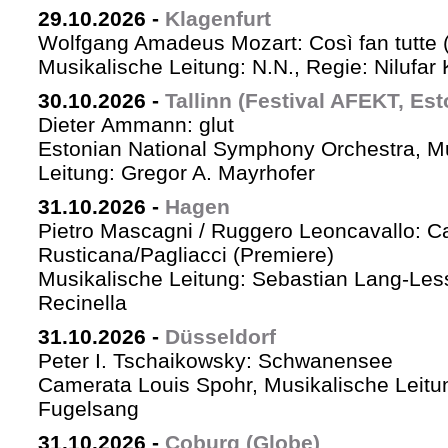
29.10.2026
-
Klagenfurt
Wolfgang Amadeus Mozart: Così fan tutte 
Musikalische Leitung: N.N., Regie: Nilufar
30.10.2026
-
Tallinn (Festival AFEKT, Est
Dieter Ammann: glut
Estonian National Symphony Orchestra, M
Leitung: Gregor A. Mayrhofer
31.10.2026
-
Hagen
Pietro Mascagni / Ruggero Leoncavallo: Ca
Rusticana/Pagliacci (Premiere)
Musikalische Leitung: Sebastian Lang-Les
Recinella
31.10.2026
-
Düsseldorf
Peter I. Tschaikowsky: Schwanensee
Camerata Louis Spohr, Musikalische Leitu
Fugelsang
31.10.2026
-
Coburg (Globe)