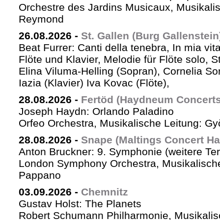
Orchestre des Jardins Musicaux, Musikalis
Reymond
26.08.2026
-
St. Gallen (Burg Gallenstein
Beat Furrer: Canti della tenebra, In mia vit
Flöte und Klavier, Melodie für Flöte solo, St
Elina Viluma-Helling (Sopran), Cornelia Son
Iazia (Klavier) Iva Kovac (Flöte),
28.08.2026
-
Fertöd (Haydneum Concerts 
Joseph Haydn: Orlando Paladino
Orfeo Orchestra, Musikalische Leitung: G
28.08.2026
-
Snape (Maltings Concert Hal
Anton Bruckner: 9. Symphonie (weitere Te
London Symphony Orchestra, Musikalische 
Pappano
03.09.2026
-
Chemnitz
Gustav Holst: The Planets
Robert Schumann Philharmonie, Musikalis