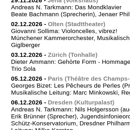
29.11.2026
-
Jena (Volkshaus)
Andreas N. Tarkmann: Das Mondklavier
Beate Bachmann (Sprecherin), Jenaer Phi
02.12.2026
-
Olten (Stadttheater)
Giovanni Sollima: Violoncelles, vibrez!
Münchener Kammerorchester, Musikalische
Giglberger
03.12.2026
-
Zürich (Tonhalle)
Dieter Ammann: Gehörte Form - Hommag
Trio Sola
05.12.2026
-
Paris (Théâtre des Champs-
Georges Bizet: Les Pêcheurs de Perles (P
Musikalische Leitung: Marc Minkowski, Reg
06.12.2026
-
Dresden (Kulturpalast)
Andreas N. Tarkmann: Nils Holgersson (au
Erik Brünner (Sprecher), Jugendsinfonieorc
Schütz-Konservatorium, Dresdner Philhar