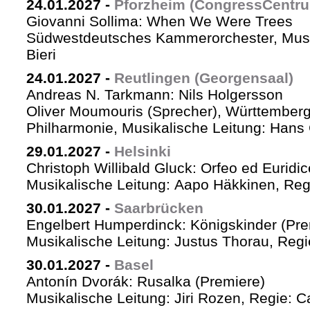
24.01.2027
-
Pforzheim (CongressCentr
Giovanni Sollima: When We Were Trees
Südwestdeutsches Kammerorchester, Musik
Bieri
24.01.2027
-
Reutlingen (Georgensaal)
Andreas N. Tarkmann: Nils Holgersson
Oliver Moumouris (Sprecher), Württember
Philharmonie, Musikalische Leitung: Hans 
29.01.2027
-
Helsinki
Christoph Willibald Gluck: Orfeo ed Euridi
Musikalische Leitung: Aapo Häkkinen, Reg
30.01.2027
-
Saarbrücken
Engelbert Humperdinck: Königskinder (Pre
Musikalische Leitung: Justus Thorau, Reg
30.01.2027
-
Basel
Antonín Dvorák: Rusalka (Premiere)
Musikalische Leitung: Jiri Rozen, Regie: Ca