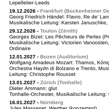
Lepelletier-Leeds
19.12.2026
-
Frankfurt (Bockenheimer De
Georg Friedrich Händel: Flavio, Re de’ La
Musikalische Leitung: Karsten Januschke,
29.12.2026
-
Toulon (Zénith)
Georges Bizet: Les Pêcheurs de Perles (P
Musikalische Leitung: Victorien Vanoosten,
Ordinaire
12.01.2027
-
Bozen (Auditorium)
Wolfgang Amadeus Mozart: Thamos, König
Orchestra Haydn di Bolzano e Trento, Mus
Leitung: Christophe Rousset
13.01.2027
-
Zürich (Tonhalle)
Dieter Ammann: glut
Tonhalle-Orchester, Musikalische Leitung
16.01.2027
-
Nürnberg
Jules Massenet: Werther (konzertant)