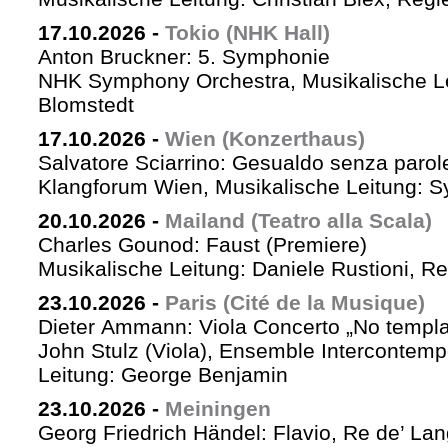
17.10.2026
-
Tokio (NHK Hall)
Anton Bruckner: 5. Symphonie
NHK Symphony Orchestra, Musikalische Le
Blomstedt
17.10.2026
-
Wien (Konzerthaus)
Salvatore Sciarrino: Gesualdo senza parol
Klangforum Wien, Musikalische Leitung: S
20.10.2026
-
Mailand (Teatro alla Scala)
Charles Gounod: Faust (Premiere)
Musikalische Leitung: Daniele Rustioni, R
23.10.2026
-
Paris (Cité de la Musique)
Dieter Ammann: Viola Concerto „No templa
John Stulz (Viola), Ensemble Intercontemp
Leitung: George Benjamin
23.10.2026
-
Meiningen
Georg Friedrich Händel: Flavio, Re de’ La