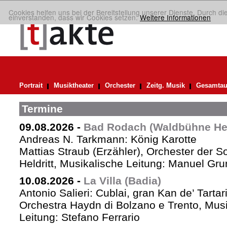
Cookies helfen uns bei der Bereitstellung unserer Dienste. Durch di
einverstanden, dass wir Cookies setzen.
Weitere Informationen
Portrait
Musiktheater
Orchester
Zeitg. Musik
Gesamtau
Termine
09.08.2026
-
Bad Rodach (Waldbühne Held
Andreas N. Tarkmann: König Karotte
Mattias Straub (Erzähler), Orchester der 
Heldritt, Musikalische Leitung: Manuel Gru
10.08.2026
-
La Villa (Badia)
Antonio Salieri: Cublai, gran Kan de’ Tartar
Orchestra Haydn di Bolzano e Trento, Mus
Leitung: Stefano Ferrario