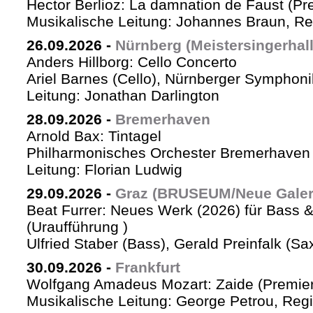
Hector Berlioz: La damnation de Faust (Pr
Musikalische Leitung: Johannes Braun, Re
26.09.2026
-
Nürnberg (Meistersingerhall
Anders Hillborg: Cello Concerto
Ariel Barnes (Cello), Nürnberger Symphoni
Leitung: Jonathan Darlington
28.09.2026
-
Bremerhaven
Arnold Bax: Tintagel
Philharmonisches Orchester Bremerhaven 
Leitung: Florian Ludwig
29.09.2026
-
Graz (BRUSEUM/Neue Galer
Beat Furrer: Neues Werk (2026) für Bass 
(Uraufführung )
Ulfried Staber (Bass), Gerald Preinfalk (S
30.09.2026
-
Frankfurt
Wolfgang Amadeus Mozart: Zaide (Premie
Musikalische Leitung: George Petrou, Reg