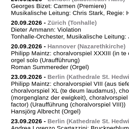
Georges Bizet: Carmen (Premiere)
Musikalische Leitung: Chris Stark, Regie: 
20.09.2026
-
Zürich (Tonhalle)
Dieter Ammann: Violation
Tonhalle-Orchester, Musikalische Leitung: 
20.09.2026
-
Hannover (Nazarethkirche)
Philipp Maintz: choralvorspiel XXXIII (in te
orgel solo (Uraufführung)
Roman Summereder (Orgel)
23.09.2026
-
Berlin (Kathedrale St. Hedw
Philipp Maintz: choralvorspiel VIII (aus tiefe
choralvorspiel XL (te deum laudamus), cho
(morgenglanz der ewigkeit), choralvorspiel L
factor) (Uraufführung (choralvorspiel VIII))
Hansjörg Albrecht (Orgel)
23.09.2026
-
Berlin (Kathedrale St. Hedw
Andrea Lorenzo Scartazzini: Brucknerblum