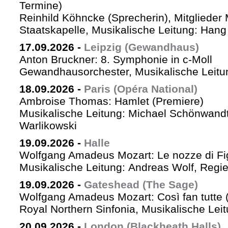
Termine)
Reinhild Köhncke (Sprecherin), Mitglieder
Staatskapelle, Musikalische Leitung: Han
17.09.2026
-
Leipzig (Gewandhaus)
Anton Bruckner: 8. Symphonie in c-Moll
Gewandhausorchester, Musikalische Leitun
18.09.2026
-
Paris (Opéra National)
Ambroise Thomas: Hamlet (Premiere)
Musikalische Leitung: Michael Schönwandt
Warlikowski
19.09.2026
-
Halle
Wolfgang Amadeus Mozart: Le nozze di Fi
Musikalische Leitung: Andreas Wolf, Regie:
19.09.2026
-
Gateshead (The Sage)
Wolfgang Amadeus Mozart: Così fan tutte (
Royal Northern Sinfonia, Musikalische Lei
20.09.2026
-
London (Blackheath Halls)