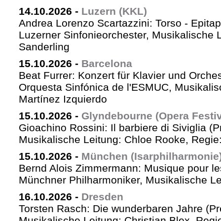
14.10.2026
-
Luzern (KKL)
Andrea Lorenzo Scartazzini: Torso - Epita
Luzerner Sinfonieorchester, Musikalische 
Sanderling
15.10.2026
-
Barcelona
Beat Furrer: Konzert für Klavier und Orches
Orquesta Sinfónica de l'ESMUC, Musikalis
Martínez Izquierdo
15.10.2026
-
Glyndebourne (Opera Festiv
Gioachino Rossini: Il barbiere di Siviglia (
Musikalische Leitung: Chloe Rooke, Regie
15.10.2026
-
München (Isarphilharmonie
Bernd Alois Zimmermann: Musique pour le
Münchner Philharmoniker, Musikalische Lei
16.10.2026
-
Dresden
Torsten Rasch: Die wunderbaren Jahre (Pr
Musikalische Leitung: Christian Blex, Reg