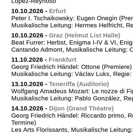
López-Reynoso
10.10.2026
-
Erfurt
Peter I. Tschaikowsky: Eugen Onegin (Pre
Musikalische Leitung: Hermes Helfricht, R
10.10.2026
-
Graz (Helmut List Halle)
Beat Furrer: Herbst, Enigma I-IV & VI, Eni
Cantando Admont, Musikalische Leitung: C
11.10.2026
-
Frankfurt
Georg Friedrich Händel: Ottone (Premiere)
Musikalische Leitung: Václav Luks, Regie:
13.10.2026
-
Teneriffa (Auditorio)
Wolfgang Amadeus Mozart: Le nozze di Fi
Musikalische Leitung: Pablo González, Re
14.10.2026
-
Dijon (Grand Théatre)
Georg Friedrich Händel: Riccardo primo, Re 
Termine)
Les Arts Florissants, Musikalische Leitun