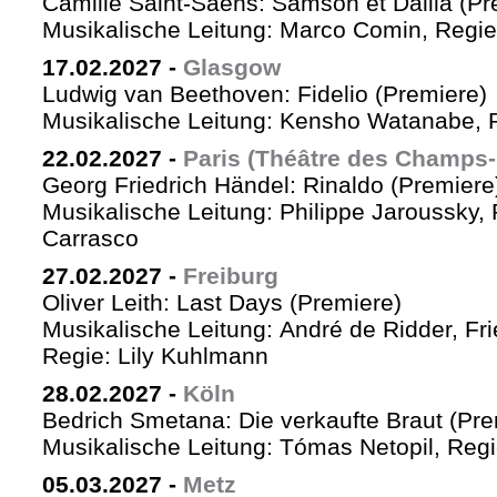
Camille Saint-Saëns: Samson et Dalila (Pr
Musikalische Leitung: Marco Comin, Regie
17.02.2027
-
Glasgow
Ludwig van Beethoven: Fidelio (Premiere)
Musikalische Leitung: Kensho Watanabe, R
22.02.2027
-
Paris (Théâtre des Champs-
Georg Friedrich Händel: Rinaldo (Premiere
Musikalische Leitung: Philippe Jaroussky, 
Carrasco
27.02.2027
-
Freiburg
Oliver Leith: Last Days (Premiere)
Musikalische Leitung: André de Ridder, Fr
Regie: Lily Kuhlmann
28.02.2027
-
Köln
Bedrich Smetana: Die verkaufte Braut (Pre
Musikalische Leitung: Tómas Netopil, Regi
05.03.2027
-
Metz