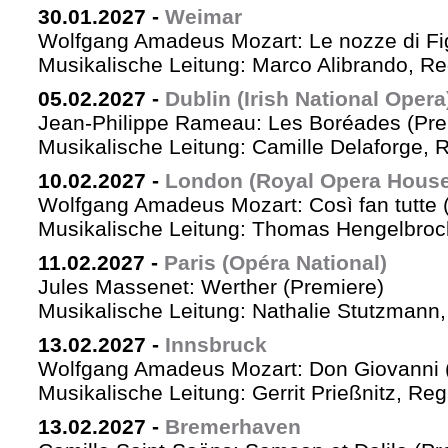
30.01.2027
-
Weimar
Wolfgang Amadeus Mozart: Le nozze di Fi
Musikalische Leitung: Marco Alibrando, R
05.02.2027
-
Dublin (Irish National Opera
Jean-Philippe Rameau: Les Boréades (Pre
Musikalische Leitung: Camille Delaforge, R
10.02.2027
-
London (Royal Opera House
Wolfgang Amadeus Mozart: Così fan tutte 
Musikalische Leitung: Thomas Hengelbrock
11.02.2027
-
Paris (Opéra National)
Jules Massenet: Werther (Premiere)
Musikalische Leitung: Nathalie Stutzmann
13.02.2027
-
Innsbruck
Wolfgang Amadeus Mozart: Don Giovanni 
Musikalische Leitung: Gerrit Prießnitz, Re
13.02.2027
-
Bremerhaven