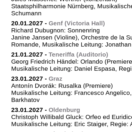
Staatsphilharmonie Nürnberg, Musikalische
Schumann
20.01.2027
-
Genf (Victoria Hall)
Richard Dubugnon: Sonnenring
Janine Jansen (Violine), Orchestre de la S
Romande, Musikalische Leitung: Jonathan
21.01.2027
-
Teneriffa (Auditorio)
Georg Friedrich Händel: Orlando (Premiere
Musikalische Leitung: Daniel Espasa, Regie
23.01.2027
-
Graz
Antonín Dvorák: Rusalka (Premiere)
Musikalische Leitung: Francesco Angelico,
Barkhatov
23.01.2027
-
Oldenburg
Christoph Willibald Gluck: Orfeo ed Euridi
Musikalische Leitung: Eric Staiger, Regie: