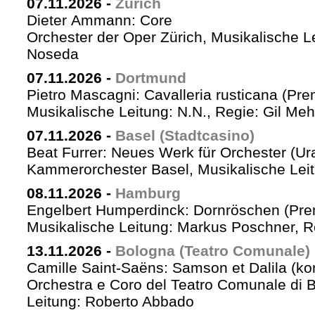
07.11.2026
-
Zürich
Dieter Ammann: Core
Orchester der Oper Zürich, Musikalische L
Noseda
07.11.2026
-
Dortmund
Pietro Mascagni: Cavalleria rusticana (Pre
Musikalische Leitung: N.N., Regie: Gil Me
07.11.2026
-
Basel (Stadtcasino)
Beat Furrer: Neues Werk für Orchester (Ur
Kammerorchester Basel, Musikalische Leit
08.11.2026
-
Hamburg
Engelbert Humperdinck: Dornröschen (Pre
Musikalische Leitung: Markus Poschner, 
13.11.2026
-
Bologna (Teatro Comunale)
Camille Saint-Saëns: Samson et Dalila (ko
Orchestra e Coro del Teatro Comunale di B
Leitung: Roberto Abbado