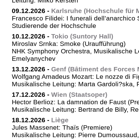
Leitung: Milko Kersten
09.12.2026
-
Karlsruhe (Hochschule für 
Francesco Filidei: I funerali dell’anarchico 
Studierende der Hochschule
10.12.2026
-
Tokio (Suntory Hall)
Miroslav Srnka: Smoke (Uraufführung)
NHK Symphony Orchestra, Musikalische L
Emelyanychev
13.12.2026
-
Genf (Bâtiment des Forces 
Wolfgang Amadeus Mozart: Le nozze di Fi
Musikalische Leitung: Marta Gardoli?ska, 
17.12.2026
-
Wien (Staatsoper)
Hector Berlioz: La damnation de Faust (Pr
Musikalische Leitung: Bertrand de Billy, Re
18.12.2026
-
Liège
Jules Massenet: Thaïs (Premiere)
Musikalische Leitung: Pierre Dumoussaud, 