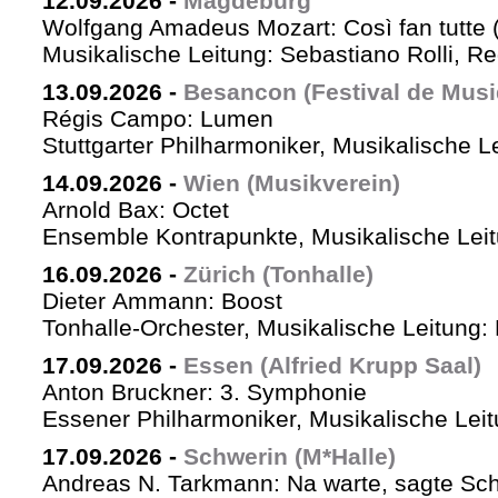
12.09.2026
-
Magdeburg
Wolfgang Amadeus Mozart: Così fan tutte 
Musikalische Leitung: Sebastiano Rolli, Re
13.09.2026
-
Besancon (Festival de Musi
Régis Campo: Lumen
Stuttgarter Philharmoniker, Musikalische L
14.09.2026
-
Wien (Musikverein)
Arnold Bax: Octet
Ensemble Kontrapunkte, Musikalische Leitu
16.09.2026
-
Zürich (Tonhalle)
Dieter Ammann: Boost
Tonhalle-Orchester, Musikalische Leitung:
17.09.2026
-
Essen (Alfried Krupp Saal)
Anton Bruckner: 3. Symphonie
Essener Philharmoniker, Musikalische Leitu
17.09.2026
-
Schwerin (M*Halle)
Andreas N. Tarkmann: Na warte, sagte Sch