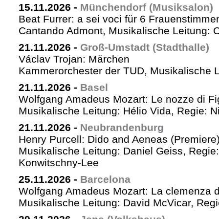
15.11.2026
-
Münchendorf (Musiksalon)
Beat Furrer: a sei voci für 6 Frauenstimme
Cantando Admont, Musikalische Leitung: C
21.11.2026
-
Groß-Umstadt (Stadthalle)
Václav Trojan: Märchen
Kammerorchester der TUD, Musikalische Le
21.11.2026
-
Basel
Wolfgang Amadeus Mozart: Le nozze di Fi
Musikalische Leitung: Hélio Vida, Regie: 
21.11.2026
-
Neubrandenburg
Henry Purcell: Dido and Aeneas (Premiere
Musikalische Leitung: Daniel Geiss, Regie
Konwitschny-Lee
25.11.2026
-
Barcelona
Wolfgang Amadeus Mozart: La clemenza di
Musikalische Leitung: David McVicar, Reg