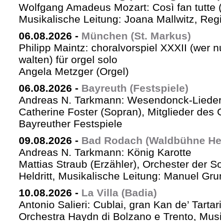
Wolfgang Amadeus Mozart: Così fan tutte 
Musikalische Leitung: Joana Mallwitz, Regi
06.08.2026
-
München (St. Markus)
Philipp Maintz: choralvorspiel XXXII (wer nu
walten) für orgel solo
Angela Metzger (Orgel)
06.08.2026
-
Bayreuth (Festspiele)
Andreas N. Tarkmann: Wesendonck-Lieder 
Catherine Foster (Sopran), Mitglieder des 
Bayreuther Festspiele
09.08.2026
-
Bad Rodach (Waldbühne Held
Andreas N. Tarkmann: König Karotte
Mattias Straub (Erzähler), Orchester der 
Heldritt, Musikalische Leitung: Manuel Gru
10.08.2026
-
La Villa (Badia)
Antonio Salieri: Cublai, gran Kan de’ Tartar
Orchestra Haydn di Bolzano e Trento, Mus