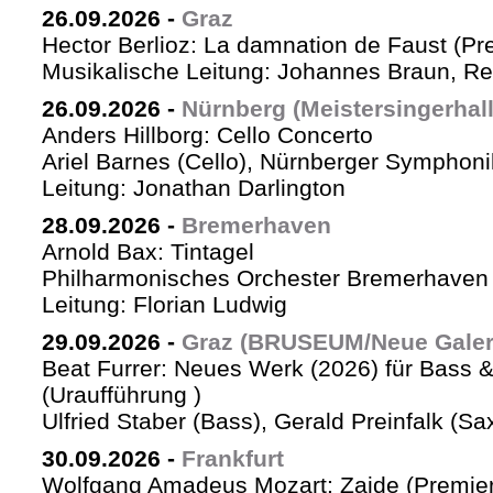
26.09.2026
-
Graz
Hector Berlioz: La damnation de Faust (Pr
Musikalische Leitung: Johannes Braun, Re
26.09.2026
-
Nürnberg (Meistersingerhall
Anders Hillborg: Cello Concerto
Ariel Barnes (Cello), Nürnberger Symphoni
Leitung: Jonathan Darlington
28.09.2026
-
Bremerhaven
Arnold Bax: Tintagel
Philharmonisches Orchester Bremerhaven 
Leitung: Florian Ludwig
29.09.2026
-
Graz (BRUSEUM/Neue Galer
Beat Furrer: Neues Werk (2026) für Bass 
(Uraufführung )
Ulfried Staber (Bass), Gerald Preinfalk (S
30.09.2026
-
Frankfurt
Wolfgang Amadeus Mozart: Zaide (Premie