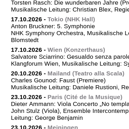
Torsten Rasch: Die wunderbaren Jahre (Pr
Musikalische Leitung: Christian Blex, Reg
17.10.2026
-
Tokio (NHK Hall)
Anton Bruckner: 5. Symphonie
NHK Symphony Orchestra, Musikalische Le
Blomstedt
17.10.2026
-
Wien (Konzerthaus)
Salvatore Sciarrino: Gesualdo senza parol
Klangforum Wien, Musikalische Leitung: S
20.10.2026
-
Mailand (Teatro alla Scala)
Charles Gounod: Faust (Premiere)
Musikalische Leitung: Daniele Rustioni, R
23.10.2026
-
Paris (Cité de la Musique)
Dieter Ammann: Viola Concerto „No templa
John Stulz (Viola), Ensemble Intercontemp
Leitung: George Benjamin
23.10.2026
-
Meiningen