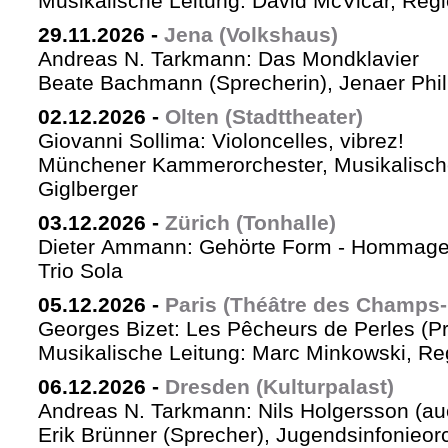
Musikalische Leitung: David McVicar, Reg
29.11.2026
-
Jena (Volkshaus)
Andreas N. Tarkmann: Das Mondklavier
Beate Bachmann (Sprecherin), Jenaer Phi
02.12.2026
-
Olten (Stadttheater)
Giovanni Sollima: Violoncelles, vibrez!
Münchener Kammerorchester, Musikalische
Giglberger
03.12.2026
-
Zürich (Tonhalle)
Dieter Ammann: Gehörte Form - Hommag
Trio Sola
05.12.2026
-
Paris (Théâtre des Champs-
Georges Bizet: Les Pêcheurs de Perles (P
Musikalische Leitung: Marc Minkowski, Reg
06.12.2026
-
Dresden (Kulturpalast)
Andreas N. Tarkmann: Nils Holgersson (au
Erik Brünner (Sprecher), Jugendsinfonieorc