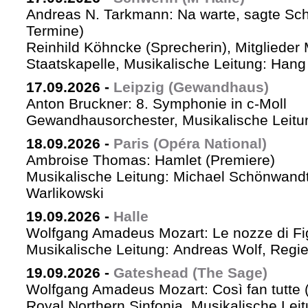
Andreas N. Tarkmann: Na warte, sagte Sch
Termine)
Reinhild Köhncke (Sprecherin), Mitglieder
Staatskapelle, Musikalische Leitung: Han
17.09.2026
-
Leipzig (Gewandhaus)
Anton Bruckner: 8. Symphonie in c-Moll
Gewandhausorchester, Musikalische Leitun
18.09.2026
-
Paris (Opéra National)
Ambroise Thomas: Hamlet (Premiere)
Musikalische Leitung: Michael Schönwandt
Warlikowski
19.09.2026
-
Halle
Wolfgang Amadeus Mozart: Le nozze di Fi
Musikalische Leitung: Andreas Wolf, Regie:
19.09.2026
-
Gateshead (The Sage)
Wolfgang Amadeus Mozart: Così fan tutte (
Royal Northern Sinfonia, Musikalische Lei