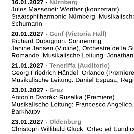
16.01.2027
-
Nürnberg
Jules Massenet: Werther (konzertant)
Staatsphilharmonie Nürnberg, Musikalische
Schumann
20.01.2027
-
Genf (Victoria Hall)
Richard Dubugnon: Sonnenring
Janine Jansen (Violine), Orchestre de la S
Romande, Musikalische Leitung: Jonathan
21.01.2027
-
Teneriffa (Auditorio)
Georg Friedrich Händel: Orlando (Premiere
Musikalische Leitung: Daniel Espasa, Regie
23.01.2027
-
Graz
Antonín Dvorák: Rusalka (Premiere)
Musikalische Leitung: Francesco Angelico,
Barkhatov
23.01.2027
-
Oldenburg
Christoph Willibald Gluck: Orfeo ed Euridi