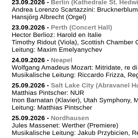
23.09.2026
-
Berlin (Kathedrale St. Hedw
Andrea Lorenzo Scartazzini: Brucknerblum
Hansjörg Albrecht (Orgel)
23.09.2026
-
Perth (Concert Hall)
Hector Berlioz: Harold en Italie
Timothy Ridout (Viola), Scottish Chamber 
Leitung: Maxim Emelyanychev
24.09.2026
-
Neapel
Wolfgang Amadeus Mozart: Mitridate, re di
Musikalische Leitung: Riccardo Frizza, Re
25.09.2026
-
Salt Lake City (Abravanel Ha
Matthias Pintscher: NUR
Inon Barnatan (Klavier), Utah Symphony, 
Leitung: Matthias Pintscher
25.09.2026
-
Nordhausen
Jules Massenet: Werther (Premiere)
Musikalische Leitung: Jakub Przybicien, Re