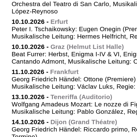
Orchestra del Teatro di San Carlo, Musikal
López-Reynoso
10.10.2026
-
Erfurt
Peter I. Tschaikowsky: Eugen Onegin (Pre
Musikalische Leitung: Hermes Helfricht, R
10.10.2026
-
Graz (Helmut List Halle)
Beat Furrer: Herbst, Enigma I-IV & VI, Eni
Cantando Admont, Musikalische Leitung: C
11.10.2026
-
Frankfurt
Georg Friedrich Händel: Ottone (Premiere)
Musikalische Leitung: Václav Luks, Regie:
13.10.2026
-
Teneriffa (Auditorio)
Wolfgang Amadeus Mozart: Le nozze di Fi
Musikalische Leitung: Pablo González, Re
14.10.2026
-
Dijon (Grand Théatre)
Georg Friedrich Händel: Riccardo primo, Re 
Termine)