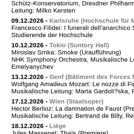
Schütz-Konservatorium, Dresdner Philhar
Leitung: Milko Kersten
09.12.2026
-
Karlsruhe (Hochschule für 
Francesco Filidei: I funerali dell’anarchico 
Studierende der Hochschule
10.12.2026
-
Tokio (Suntory Hall)
Miroslav Srnka: Smoke (Uraufführung)
NHK Symphony Orchestra, Musikalische L
Emelyanychev
13.12.2026
-
Genf (Bâtiment des Forces 
Wolfgang Amadeus Mozart: Le nozze di Fi
Musikalische Leitung: Marta Gardoli?ska, 
17.12.2026
-
Wien (Staatsoper)
Hector Berlioz: La damnation de Faust (Pr
Musikalische Leitung: Bertrand de Billy, Re
18.12.2026
-
Liège
Jules Massenet: Thaïs (Premiere)