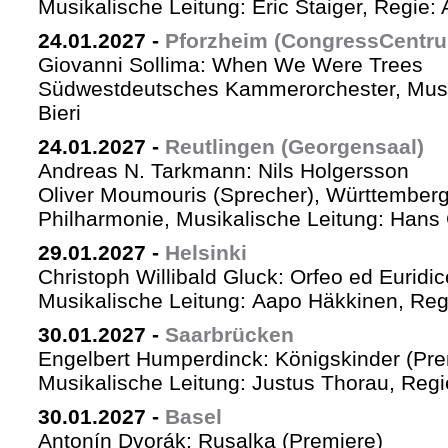
Musikalische Leitung: Eric Staiger, Regie:
24.01.2027
-
Pforzheim (CongressCentr
Giovanni Sollima: When We Were Trees
Südwestdeutsches Kammerorchester, Musik
Bieri
24.01.2027
-
Reutlingen (Georgensaal)
Andreas N. Tarkmann: Nils Holgersson
Oliver Moumouris (Sprecher), Württember
Philharmonie, Musikalische Leitung: Hans 
29.01.2027
-
Helsinki
Christoph Willibald Gluck: Orfeo ed Euridi
Musikalische Leitung: Aapo Häkkinen, Reg
30.01.2027
-
Saarbrücken
Engelbert Humperdinck: Königskinder (Pre
Musikalische Leitung: Justus Thorau, Reg
30.01.2027
-
Basel
Antonín Dvorák: Rusalka (Premiere)