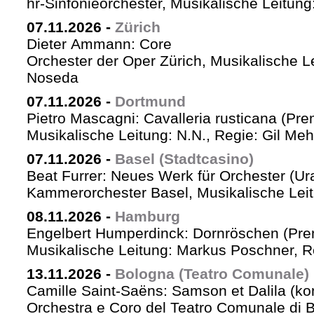
hr-Sinfonieorchester, Musikalische Leitu
07.11.2026
-
Zürich
Dieter Ammann: Core
Orchester der Oper Zürich, Musikalische L
Noseda
07.11.2026
-
Dortmund
Pietro Mascagni: Cavalleria rusticana (Pre
Musikalische Leitung: N.N., Regie: Gil Me
07.11.2026
-
Basel (Stadtcasino)
Beat Furrer: Neues Werk für Orchester (Ur
Kammerorchester Basel, Musikalische Leit
08.11.2026
-
Hamburg
Engelbert Humperdinck: Dornröschen (Pre
Musikalische Leitung: Markus Poschner, 
13.11.2026
-
Bologna (Teatro Comunale)
Camille Saint-Saëns: Samson et Dalila (ko
Orchestra e Coro del Teatro Comunale di B