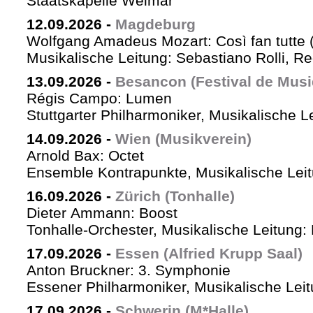
Staatskapelle Weimar
12.09.2026
-
Magdeburg
Wolfgang Amadeus Mozart: Così fan tutte 
Musikalische Leitung: Sebastiano Rolli, Re
13.09.2026
-
Besancon (Festival de Musi
Régis Campo: Lumen
Stuttgarter Philharmoniker, Musikalische L
14.09.2026
-
Wien (Musikverein)
Arnold Bax: Octet
Ensemble Kontrapunkte, Musikalische Leitu
16.09.2026
-
Zürich (Tonhalle)
Dieter Ammann: Boost
Tonhalle-Orchester, Musikalische Leitung:
17.09.2026
-
Essen (Alfried Krupp Saal)
Anton Bruckner: 3. Symphonie
Essener Philharmoniker, Musikalische Leitu
17.09.2026
-
Schwerin (M*Halle)