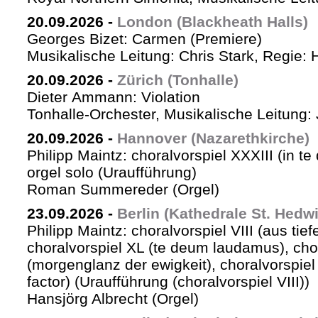
20.09.2026
-
London (Blackheath Halls)
Georges Bizet: Carmen (Premiere)
Musikalische Leitung: Chris Stark, Regie: 
20.09.2026
-
Zürich (Tonhalle)
Dieter Ammann: Violation
Tonhalle-Orchester, Musikalische Leitung: 
20.09.2026
-
Hannover (Nazarethkirche)
Philipp Maintz: choralvorspiel XXXIII (in te
orgel solo (Uraufführung)
Roman Summereder (Orgel)
23.09.2026
-
Berlin (Kathedrale St. Hedw
Philipp Maintz: choralvorspiel VIII (aus tiefe
choralvorspiel XL (te deum laudamus), cho
(morgenglanz der ewigkeit), choralvorspiel L
factor) (Uraufführung (choralvorspiel VIII))
Hansjörg Albrecht (Orgel)