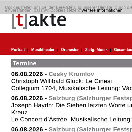
Cookies helfen uns bei der Bereitstellung unserer Dienste. Durch di
einverstanden, dass wir Cookies setzen.
Weitere Informationen
Portrait
Musiktheater
Orchester
Zeitg. Musik
Gesamtau
Termine
06.08.2026
-
Cesky Krumlov
Christoph Willibald Gluck: Le Cinesi
Collegium 1704, Musikalische Leitung: Vá
06.08.2026
-
Salzburg (Salzburger Festsp
Joseph Haydn: Die Sieben letzten Worte u
Kreuz
Le Concert d’Astrée, Musikalische Leitun
06.08.2026
-
Salzburg (Salzburger Festsp