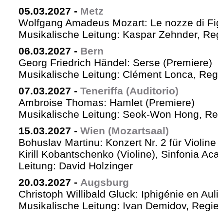
05.03.2027
-
Metz
Wolfgang Amadeus Mozart: Le nozze di Fi
Musikalische Leitung: Kaspar Zehnder, Re
06.03.2027
-
Bern
Georg Friedrich Händel: Serse (Premiere)
Musikalische Leitung: Clément Lonca, Regi
07.03.2027
-
Teneriffa (Auditorio)
Ambroise Thomas: Hamlet (Premiere)
Musikalische Leitung: Seok-Won Hong, Reg
15.03.2027
-
Wien (Mozartsaal)
Bohuslav Martinu: Konzert Nr. 2 für Violin
Kirill Kobantschenko (Violine), Sinfonia A
Leitung: David Holzinger
20.03.2027
-
Augsburg
Christoph Willibald Gluck: Iphigénie en Aul
Musikalische Leitung: Ivan Demidov, Regie