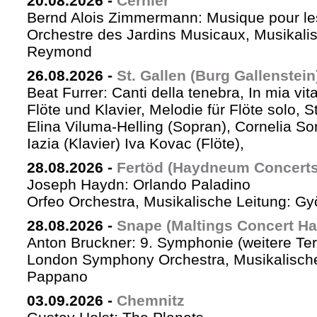
20.08.2026
-
Cernier
Bernd Alois Zimmermann: Musique pour le
Orchestre des Jardins Musicaux, Musikalis
Reymond
26.08.2026
-
St. Gallen (Burg Gallenstein
Beat Furrer: Canti della tenebra, In mia vit
Flöte und Klavier, Melodie für Flöte solo, St
Elina Viluma-Helling (Sopran), Cornelia Son
Iazia (Klavier) Iva Kovac (Flöte),
28.08.2026
-
Fertöd (Haydneum Concerts 
Joseph Haydn: Orlando Paladino
Orfeo Orchestra, Musikalische Leitung: G
28.08.2026
-
Snape (Maltings Concert Hal
Anton Bruckner: 9. Symphonie (weitere Te
London Symphony Orchestra, Musikalische 
Pappano
03.09.2026
-
Chemnitz