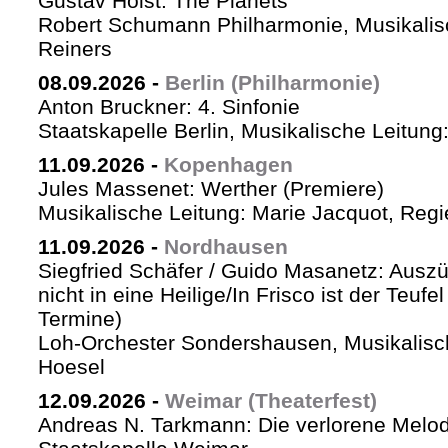
Gustav Holst: The Planets
Robert Schumann Philharmonie, Musikalis
Reiners
08.09.2026
-
Berlin (Philharmonie)
Anton Bruckner: 4. Sinfonie
Staatskapelle Berlin, Musikalische Leitung
11.09.2026
-
Kopenhagen
Jules Massenet: Werther (Premiere)
Musikalische Leitung: Marie Jacquot, Regi
11.09.2026
-
Nordhausen
Siegfried Schäfer / Guido Masanetz: Auszü
nicht in eine Heilige/In Frisco ist der Teufe
Termine)
Loh-Orchester Sondershausen, Musikalisc
Hoesel
12.09.2026
-
Weimar (Theaterfest)
Andreas N. Tarkmann: Die verlorene Melod