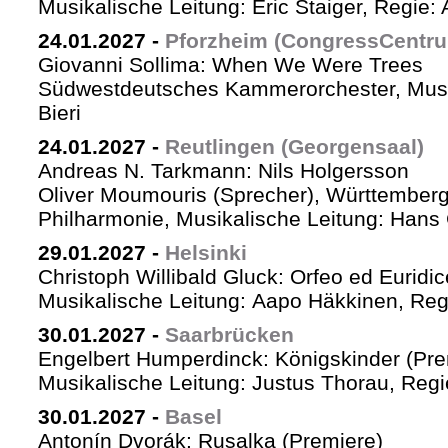
Musikalische Leitung: Eric Staiger, Regie:
24.01.2027
-
Pforzheim (CongressCentr
Giovanni Sollima: When We Were Trees
Südwestdeutsches Kammerorchester, Musik
Bieri
24.01.2027
-
Reutlingen (Georgensaal)
Andreas N. Tarkmann: Nils Holgersson
Oliver Moumouris (Sprecher), Württember
Philharmonie, Musikalische Leitung: Hans 
29.01.2027
-
Helsinki
Christoph Willibald Gluck: Orfeo ed Euridi
Musikalische Leitung: Aapo Häkkinen, Reg
30.01.2027
-
Saarbrücken
Engelbert Humperdinck: Königskinder (Pre
Musikalische Leitung: Justus Thorau, Reg
30.01.2027
-
Basel
Antonín Dvorák: Rusalka (Premiere)