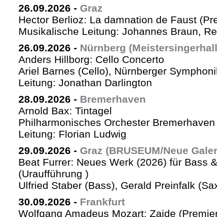
26.09.2026
-
Graz
Hector Berlioz: La damnation de Faust (Pr
Musikalische Leitung: Johannes Braun, Re
26.09.2026
-
Nürnberg (Meistersingerhall
Anders Hillborg: Cello Concerto
Ariel Barnes (Cello), Nürnberger Symphoni
Leitung: Jonathan Darlington
28.09.2026
-
Bremerhaven
Arnold Bax: Tintagel
Philharmonisches Orchester Bremerhaven 
Leitung: Florian Ludwig
29.09.2026
-
Graz (BRUSEUM/Neue Galer
Beat Furrer: Neues Werk (2026) für Bass 
(Uraufführung )
Ulfried Staber (Bass), Gerald Preinfalk (S
30.09.2026
-
Frankfurt
Wolfgang Amadeus Mozart: Zaide (Premie