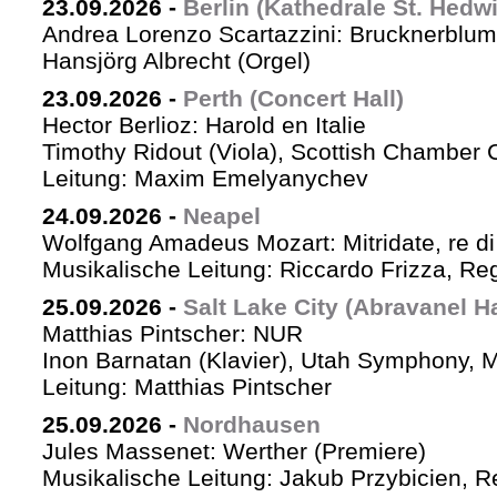
23.09.2026
-
Berlin (Kathedrale St. Hedw
Andrea Lorenzo Scartazzini: Brucknerblum
Hansjörg Albrecht (Orgel)
23.09.2026
-
Perth (Concert Hall)
Hector Berlioz: Harold en Italie
Timothy Ridout (Viola), Scottish Chamber 
Leitung: Maxim Emelyanychev
24.09.2026
-
Neapel
Wolfgang Amadeus Mozart: Mitridate, re di
Musikalische Leitung: Riccardo Frizza, Re
25.09.2026
-
Salt Lake City (Abravanel Ha
Matthias Pintscher: NUR
Inon Barnatan (Klavier), Utah Symphony, 
Leitung: Matthias Pintscher
25.09.2026
-
Nordhausen
Jules Massenet: Werther (Premiere)
Musikalische Leitung: Jakub Przybicien, Re