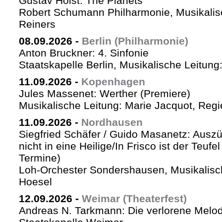
Gustav Holst: The Planets
Robert Schumann Philharmonie, Musikalis
Reiners
08.09.2026
-
Berlin (Philharmonie)
Anton Bruckner: 4. Sinfonie
Staatskapelle Berlin, Musikalische Leitung
11.09.2026
-
Kopenhagen
Jules Massenet: Werther (Premiere)
Musikalische Leitung: Marie Jacquot, Regi
11.09.2026
-
Nordhausen
Siegfried Schäfer / Guido Masanetz: Auszü
nicht in eine Heilige/In Frisco ist der Teufe
Termine)
Loh-Orchester Sondershausen, Musikalisc
Hoesel
12.09.2026
-
Weimar (Theaterfest)
Andreas N. Tarkmann: Die verlorene Melod