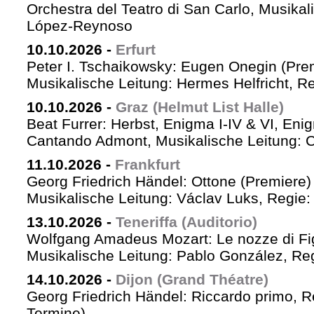
Orchestra del Teatro di San Carlo, Musikal
López-Reynoso
10.10.2026
-
Erfurt
Peter I. Tschaikowsky: Eugen Onegin (Pre
Musikalische Leitung: Hermes Helfricht, R
10.10.2026
-
Graz (Helmut List Halle)
Beat Furrer: Herbst, Enigma I-IV & VI, Eni
Cantando Admont, Musikalische Leitung: C
11.10.2026
-
Frankfurt
Georg Friedrich Händel: Ottone (Premiere)
Musikalische Leitung: Václav Luks, Regie:
13.10.2026
-
Teneriffa (Auditorio)
Wolfgang Amadeus Mozart: Le nozze di Fi
Musikalische Leitung: Pablo González, Re
14.10.2026
-
Dijon (Grand Théatre)
Georg Friedrich Händel: Riccardo primo, Re 
Termine)