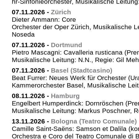
hr-Sinfonieorchester, Musikalische Leitu
07.11.2026
-
Zürich
Dieter Ammann: Core
Orchester der Oper Zürich, Musikalische L
Noseda
07.11.2026
-
Dortmund
Pietro Mascagni: Cavalleria rusticana (Pre
Musikalische Leitung: N.N., Regie: Gil Me
07.11.2026
-
Basel (Stadtcasino)
Beat Furrer: Neues Werk für Orchester (Ur
Kammerorchester Basel, Musikalische Leit
08.11.2026
-
Hamburg
Engelbert Humperdinck: Dornröschen (Pre
Musikalische Leitung: Markus Poschner, 
13.11.2026
-
Bologna (Teatro Comunale)
Camille Saint-Saëns: Samson et Dalila (ko
Orchestra e Coro del Teatro Comunale di B