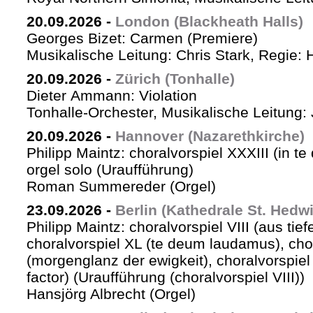
20.09.2026
-
London (Blackheath Halls)
Georges Bizet: Carmen (Premiere)
Musikalische Leitung: Chris Stark, Regie: 
20.09.2026
-
Zürich (Tonhalle)
Dieter Ammann: Violation
Tonhalle-Orchester, Musikalische Leitung: 
20.09.2026
-
Hannover (Nazarethkirche)
Philipp Maintz: choralvorspiel XXXIII (in te
orgel solo (Uraufführung)
Roman Summereder (Orgel)
23.09.2026
-
Berlin (Kathedrale St. Hedw
Philipp Maintz: choralvorspiel VIII (aus tiefe
choralvorspiel XL (te deum laudamus), cho
(morgenglanz der ewigkeit), choralvorspiel L
factor) (Uraufführung (choralvorspiel VIII))
Hansjörg Albrecht (Orgel)