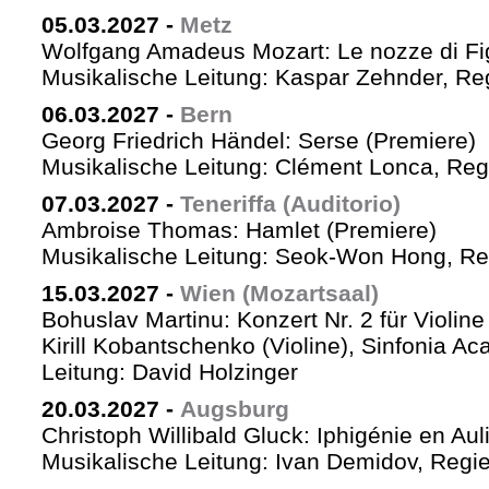
05.03.2027
-
Metz
Wolfgang Amadeus Mozart: Le nozze di Fi
Musikalische Leitung: Kaspar Zehnder, Re
06.03.2027
-
Bern
Georg Friedrich Händel: Serse (Premiere)
Musikalische Leitung: Clément Lonca, Regi
07.03.2027
-
Teneriffa (Auditorio)
Ambroise Thomas: Hamlet (Premiere)
Musikalische Leitung: Seok-Won Hong, Reg
15.03.2027
-
Wien (Mozartsaal)
Bohuslav Martinu: Konzert Nr. 2 für Violin
Kirill Kobantschenko (Violine), Sinfonia A
Leitung: David Holzinger
20.03.2027
-
Augsburg
Christoph Willibald Gluck: Iphigénie en Aul
Musikalische Leitung: Ivan Demidov, Regie