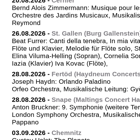
20.08.2026
-
Cernier
Bernd Alois Zimmermann: Musique pour le
Orchestre des Jardins Musicaux, Musikalis
Reymond
26.08.2026
-
St. Gallen (Burg Gallenstein
Beat Furrer: Canti della tenebra, In mia vit
Flöte und Klavier, Melodie für Flöte solo, St
Elina Viluma-Helling (Sopran), Cornelia Son
Iazia (Klavier) Iva Kovac (Flöte),
28.08.2026
-
Fertöd (Haydneum Concerts 
Joseph Haydn: Orlando Paladino
Orfeo Orchestra, Musikalische Leitung: G
28.08.2026
-
Snape (Maltings Concert Hal
Anton Bruckner: 9. Symphonie (weitere Te
London Symphony Orchestra, Musikalische 
Pappano
03.09.2026
-
Chemnitz