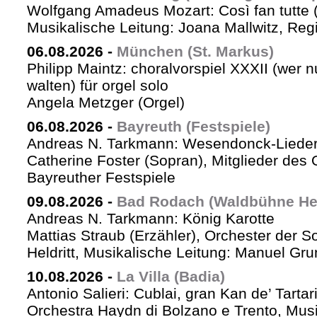
Wolfgang Amadeus Mozart: Così fan tutte 
Musikalische Leitung: Joana Mallwitz, Regi
06.08.2026
-
München (St. Markus)
Philipp Maintz: choralvorspiel XXXII (wer nu
walten) für orgel solo
Angela Metzger (Orgel)
06.08.2026
-
Bayreuth (Festspiele)
Andreas N. Tarkmann: Wesendonck-Lieder 
Catherine Foster (Sopran), Mitglieder des 
Bayreuther Festspiele
09.08.2026
-
Bad Rodach (Waldbühne Held
Andreas N. Tarkmann: König Karotte
Mattias Straub (Erzähler), Orchester der 
Heldritt, Musikalische Leitung: Manuel Gru
10.08.2026
-
La Villa (Badia)
Antonio Salieri: Cublai, gran Kan de’ Tartar
Orchestra Haydn di Bolzano e Trento, Mus