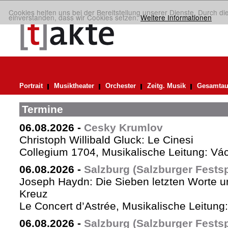
Cookies helfen uns bei der Bereitstellung unserer Dienste. Durch di
einverstanden, dass wir Cookies setzen.
Weitere Informationen
Portrait
Musiktheater
Orchester
Zeitg. Musik
Gesamtau
Termine
06.08.2026
-
Cesky Krumlov
Christoph Willibald Gluck: Le Cinesi
Collegium 1704, Musikalische Leitung: Vá
06.08.2026
-
Salzburg (Salzburger Festsp
Joseph Haydn: Die Sieben letzten Worte u
Kreuz
Le Concert d’Astrée, Musikalische Leitun
06.08.2026
-
Salzburg (Salzburger Festsp