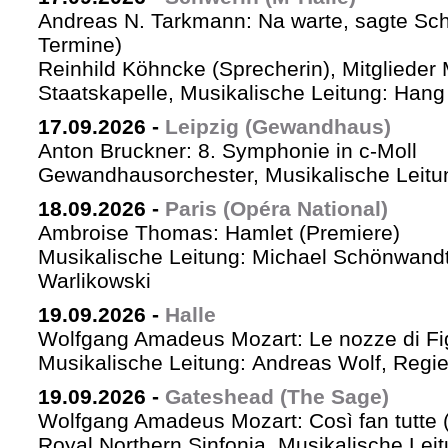
Andreas N. Tarkmann: Na warte, sagte Sch
Termine)
Reinhild Köhncke (Sprecherin), Mitglieder
Staatskapelle, Musikalische Leitung: Han
17.09.2026
-
Leipzig (Gewandhaus)
Anton Bruckner: 8. Symphonie in c-Moll
Gewandhausorchester, Musikalische Leitun
18.09.2026
-
Paris (Opéra National)
Ambroise Thomas: Hamlet (Premiere)
Musikalische Leitung: Michael Schönwandt
Warlikowski
19.09.2026
-
Halle
Wolfgang Amadeus Mozart: Le nozze di Fi
Musikalische Leitung: Andreas Wolf, Regie:
19.09.2026
-
Gateshead (The Sage)
Wolfgang Amadeus Mozart: Così fan tutte (
Royal Northern Sinfonia, Musikalische Lei