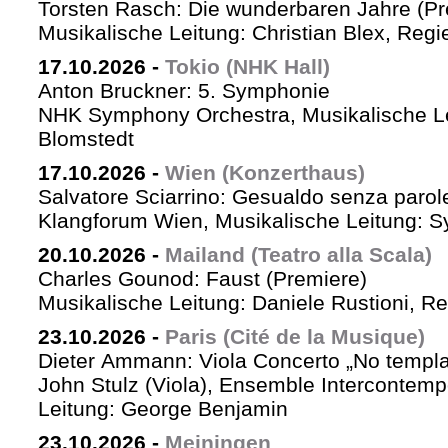
Torsten Rasch: Die wunderbaren Jahre (Pr
Musikalische Leitung: Christian Blex, Reg
17.10.2026
-
Tokio (NHK Hall)
Anton Bruckner: 5. Symphonie
NHK Symphony Orchestra, Musikalische Le
Blomstedt
17.10.2026
-
Wien (Konzerthaus)
Salvatore Sciarrino: Gesualdo senza parol
Klangforum Wien, Musikalische Leitung: S
20.10.2026
-
Mailand (Teatro alla Scala)
Charles Gounod: Faust (Premiere)
Musikalische Leitung: Daniele Rustioni, R
23.10.2026
-
Paris (Cité de la Musique)
Dieter Ammann: Viola Concerto „No templa
John Stulz (Viola), Ensemble Intercontemp
Leitung: George Benjamin
23.10.2026
-
Meiningen