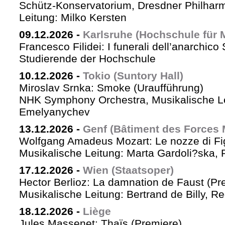
Schütz-Konservatorium, Dresdner Philhar
Leitung: Milko Kersten
09.12.2026
-
Karlsruhe (Hochschule für 
Francesco Filidei: I funerali dell’anarchico 
Studierende der Hochschule
10.12.2026
-
Tokio (Suntory Hall)
Miroslav Srnka: Smoke (Uraufführung)
NHK Symphony Orchestra, Musikalische L
Emelyanychev
13.12.2026
-
Genf (Bâtiment des Forces 
Wolfgang Amadeus Mozart: Le nozze di Fi
Musikalische Leitung: Marta Gardoli?ska, 
17.12.2026
-
Wien (Staatsoper)
Hector Berlioz: La damnation de Faust (Pr
Musikalische Leitung: Bertrand de Billy, Re
18.12.2026
-
Liège
Jules Massenet: Thaïs (Premiere)