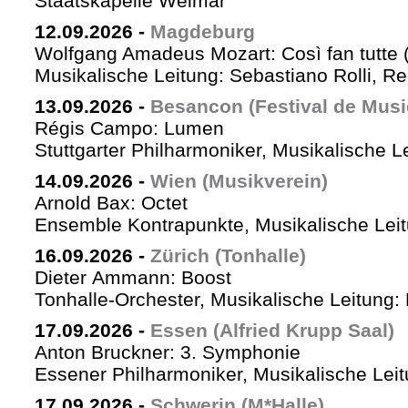
Staatskapelle Weimar
12.09.2026
-
Magdeburg
Wolfgang Amadeus Mozart: Così fan tutte 
Musikalische Leitung: Sebastiano Rolli, Re
13.09.2026
-
Besancon (Festival de Musi
Régis Campo: Lumen
Stuttgarter Philharmoniker, Musikalische L
14.09.2026
-
Wien (Musikverein)
Arnold Bax: Octet
Ensemble Kontrapunkte, Musikalische Leitu
16.09.2026
-
Zürich (Tonhalle)
Dieter Ammann: Boost
Tonhalle-Orchester, Musikalische Leitung:
17.09.2026
-
Essen (Alfried Krupp Saal)
Anton Bruckner: 3. Symphonie
Essener Philharmoniker, Musikalische Leitu
17.09.2026
-
Schwerin (M*Halle)