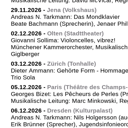
Musikalische Leitung: David McVicar, Reg
29.11.2026
-
Jena (Volkshaus)
Andreas N. Tarkmann: Das Mondklavier
Beate Bachmann (Sprecherin), Jenaer Phi
02.12.2026
-
Olten (Stadttheater)
Giovanni Sollima: Violoncelles, vibrez!
Münchener Kammerorchester, Musikalische
Giglberger
03.12.2026
-
Zürich (Tonhalle)
Dieter Ammann: Gehörte Form - Hommag
Trio Sola
05.12.2026
-
Paris (Théâtre des Champs-
Georges Bizet: Les Pêcheurs de Perles (P
Musikalische Leitung: Marc Minkowski, Reg
06.12.2026
-
Dresden (Kulturpalast)
Andreas N. Tarkmann: Nils Holgersson (au
Erik Brünner (Sprecher), Jugendsinfonieorc