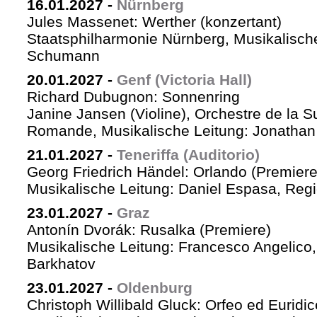
16.01.2027
-
Nürnberg
Jules Massenet: Werther (konzertant)
Staatsphilharmonie Nürnberg, Musikalische
Schumann
20.01.2027
-
Genf (Victoria Hall)
Richard Dubugnon: Sonnenring
Janine Jansen (Violine), Orchestre de la S
Romande, Musikalische Leitung: Jonathan
21.01.2027
-
Teneriffa (Auditorio)
Georg Friedrich Händel: Orlando (Premiere
Musikalische Leitung: Daniel Espasa, Regie
23.01.2027
-
Graz
Antonín Dvorák: Rusalka (Premiere)
Musikalische Leitung: Francesco Angelico,
Barkhatov
23.01.2027
-
Oldenburg
Christoph Willibald Gluck: Orfeo ed Euridi