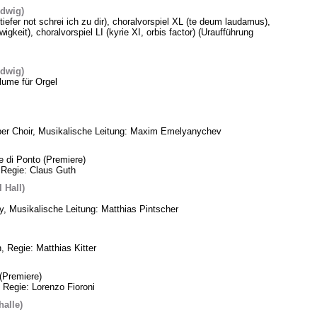
edwig)
 tiefer not schrei ich zu dir), choralvorspiel XL (te deum laudamus),
gkeit), choralvorspiel LI (kyrie XI, orbis factor) (Uraufführung
edwig)
lume für Orgel
ber Choir, Musikalische Leitung: Maxim Emelyanychev
e di Ponto (Premiere)
 Regie: Claus Guth
 Hall)
, Musikalische Leitung: Matthias Pintscher
, Regie: Matthias Kitter
(Premiere)
 Regie: Lorenzo Fioroni
alle)