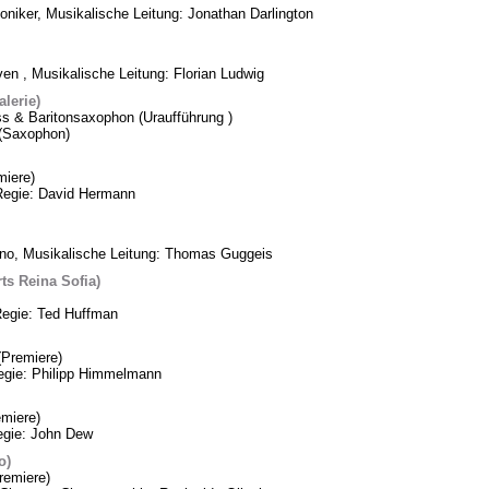
oniker, Musikalische Leitung: Jonathan Darlington
n , Musikalische Leitung: Florian Ludwig
lerie)
ss & Baritonsaxophon (Uraufführung )
k (Saxophon)
iere)
Regie: David Hermann
ino, Musikalische Leitung: Thomas Guggeis
ts Reina Sofia)
Regie: Ted Huffman
Premiere)
Regie: Philipp Himmelmann
miere)
egie: John Dew
o)
remiere)