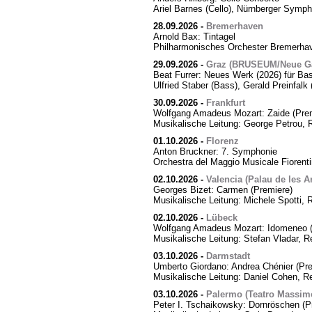
Ariel Barnes (Cello), Nürnberger Symph
28.09.2026
-
Bremerhaven
Arnold Bax: Tintagel
Philharmonisches Orchester Bremerhave
29.09.2026
-
Graz (BRUSEUM/Neue Ga
Beat Furrer: Neues Werk (2026) für Ba
Ulfried Staber (Bass), Gerald Preinfal
30.09.2026
-
Frankfurt
Wolfgang Amadeus Mozart: Zaide (Prem
Musikalische Leitung: George Petrou, 
01.10.2026
-
Florenz
Anton Bruckner: 7. Symphonie
Orchestra del Maggio Musicale Fiorent
02.10.2026
-
Valencia (Palau de les Ar
Georges Bizet: Carmen (Premiere)
Musikalische Leitung: Michele Spotti, 
02.10.2026
-
Lübeck
Wolfgang Amadeus Mozart: Idomeneo (
Musikalische Leitung: Stefan Vladar, 
03.10.2026
-
Darmstadt
Umberto Giordano: Andrea Chénier (Pre
Musikalische Leitung: Daniel Cohen, R
03.10.2026
-
Palermo (Teatro Massim
Peter I. Tschaikowsky: Dornröschen (P