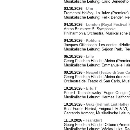
Musikalische Leitung: Carlo Benedetto 
03.10.2026
-
Ulm
Fromental Halévy: La Juive (Premiere)
Musikalische Leitung: Felix Bender, R
04.10.2026
-
London (Royal Festival H
Anton Bruckner: 5. Symphonie
Philharmonia Orchestra, Musikalische 
04.10.2026
-
Koblenz
Jacques Offenbach: Les contes d'Hoff
Musikalische Leitung: Sejoon Park, Reg
06.10.2026
-
Lille
Georg Friedrich Händel: Alcina (Premier
Musikalische Leitung: Emmanuelle Hai
09.10.2026
-
Neapel (Teatro di San Ca
Georg Friedrich Händel: Alcina (konzert
Orchestra del Teatro di San Carlo, Mus
10.10.2026
-
Erfurt
Peter I. Tschaikowsky: Eugen Onegin (
Musikalische Leitung: Hermes Helfricht
10.10.2026
-
Graz (Helmut List Halle)
Beat Furrer: Herbst, Enigma I-IV & VI
Cantando Admont, Musikalische Leitung
11.10.2026
-
Frankfurt
Georg Friedrich Händel: Ottone (Premie
Musikalische Leitung: Václav Luks, Re