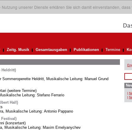
ie Nutzung unserer Dienste erklären Sie sich damit einverstanden, dass
r
Zeitg. Musik
Gesamtausgaben
Publikationen
Termine
Ko
Eng
Heldritt)
er Sommeroperette Heldritt, Musikalische Leitung: Manuel Grund
New
rtari (weitere Termine)
|
Ne
usikalische Leitung: Stefano Ferrario
|
Ne
bert Hall)
ts
, Musikalische Leitung: Antonio Pappano
 Festival)
i (konzertant)
ra, Musikalische Leitung: Maxim Emelyanychev