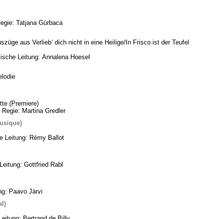
Regie: Tatjana Gürbaca
üge aus Verlieb‘ dich nicht in eine Heilige/In Frisco ist der Teufel
ische Leitung: Annalena Hoesel
lodie
te (Premiere)
 Regie: Martina Gredler
usique)
he Leitung: Rémy Ballot
eitung: Gottfried Rabl
ng: Paavo Järvi
l)
eitung: Bertrand de Billy