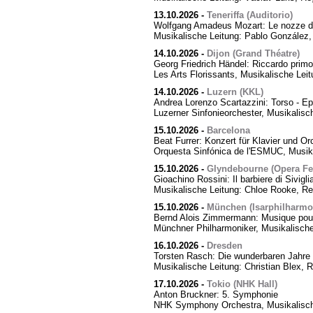
13.10.2026
-
Teneriffa (Auditorio)
Wolfgang Amadeus Mozart: Le nozze di
Musikalische Leitung: Pablo González,
14.10.2026
-
Dijon (Grand Théatre)
Georg Friedrich Händel: Riccardo primo,
Les Arts Florissants, Musikalische Lei
14.10.2026
-
Luzern (KKL)
Andrea Lorenzo Scartazzini: Torso - Ep
Luzerner Sinfonieorchester, Musikalisc
15.10.2026
-
Barcelona
Beat Furrer: Konzert für Klavier und Or
Orquesta Sinfónica de l'ESMUC, Musika
15.10.2026
-
Glyndebourne (Opera Fes
Gioachino Rossini: Il barbiere di Sivigli
Musikalische Leitung: Chloe Rooke, Re
15.10.2026
-
München (Isarphilharmo
Bernd Alois Zimmermann: Musique pour
Münchner Philharmoniker, Musikalische
16.10.2026
-
Dresden
Torsten Rasch: Die wunderbaren Jahre 
Musikalische Leitung: Christian Blex, 
17.10.2026
-
Tokio (NHK Hall)
Anton Bruckner: 5. Symphonie
NHK Symphony Orchestra, Musikalische