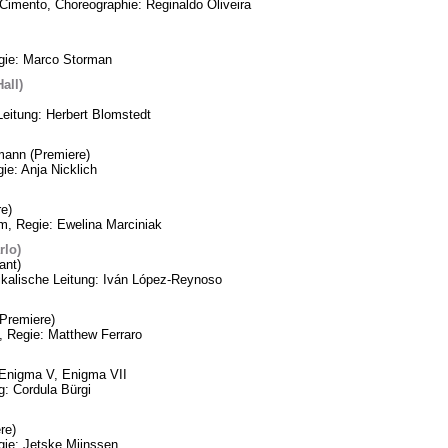
Cimento, Choreographie: Reginaldo Oliveira
egie: Marco Storman
all)
Leitung: Herbert Blomstedt
mann (Premiere)
ie: Anja Nicklich
e)
m, Regie: Ewelina Marciniak
rlo)
ant)
ikalische Leitung: Iván López-Reynoso
Premiere)
, Regie: Matthew Ferraro
, Enigma V, Enigma VII
: Cordula Bürgi
re)
gie: Jetske Mijnssen