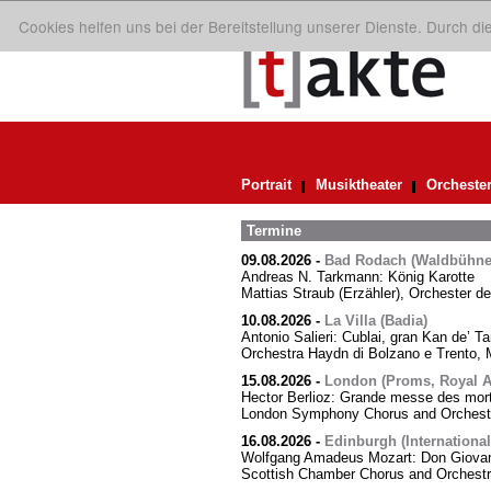
Cookies helfen uns bei der Bereitstellung unserer Dienste. Durch d
Portrait
Musiktheater
Orcheste
Termine
09.08.2026
-
Bad Rodach (Waldbühne 
Andreas N. Tarkmann: König Karotte
Mattias Straub (Erzähler), Orchester d
10.08.2026
-
La Villa (Badia)
Antonio Salieri: Cublai, gran Kan de’ Ta
Orchestra Haydn di Bolzano e Trento, M
15.08.2026
-
London (Proms, Royal Al
Hector Berlioz: Grande messe des mor
London Symphony Chorus and Orchestra
16.08.2026
-
Edinburgh (International
Wolfgang Amadeus Mozart: Don Giovann
Scottish Chamber Chorus and Orchest