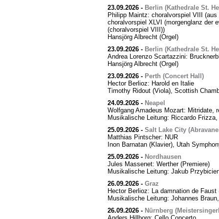
23.09.2026
-
Berlin (Kathedrale St. H
Philipp Maintz: choralvorspiel VIII (aus
choralvorspiel XLVI (morgenglanz der ewi
(choralvorspiel VIII))
Hansjörg Albrecht (Orgel)
23.09.2026
-
Berlin (Kathedrale St. H
Andrea Lorenzo Scartazzini: Brucknerb
Hansjörg Albrecht (Orgel)
23.09.2026
-
Perth (Concert Hall)
Hector Berlioz: Harold en Italie
Timothy Ridout (Viola), Scottish Cham
24.09.2026
-
Neapel
Wolfgang Amadeus Mozart: Mitridate, r
Musikalische Leitung: Riccardo Frizza,
25.09.2026
-
Salt Lake City (Abravanel
Matthias Pintscher: NUR
Inon Barnatan (Klavier), Utah Symphony
25.09.2026
-
Nordhausen
Jules Massenet: Werther (Premiere)
Musikalische Leitung: Jakub Przybicien
26.09.2026
-
Graz
Hector Berlioz: La damnation de Faust 
Musikalische Leitung: Johannes Braun,
26.09.2026
-
Nürnberg (Meistersingerh
Anders Hillborg: Cello Concerto