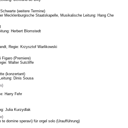
Schwarte (weitere Termine)
eder Mecklenburgische Staatskapelle, Musikalische Leitung: Hang Che
l
itung: Herbert Blomstedt
ndt, Regie: Krzysztof Warlikowski
 Figaro (Premiere)
gie: Walter Sutcliffe
te (konzertant)
Leitung: Dinis Sousa
s)
ie: Harry Fehr
ng: Julia Kurzydlak
e)
n te domine speravi) für orgel solo (Uraufführung)