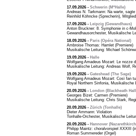
17.09.2026
-
Schwerin (M*Halle)
Andreas N. Tarkmann: Na warte, sagte 
Reinhild Köhncke (Sprecherin), Mitgli
17.09.2026
-
Leipzig (Gewandhaus)
Anton Bruckner: 8. Symphonie in c-Mol
Gewandhausorchester, Musikalische Le
18.09.2026
-
Paris (Opéra National)
Ambroise Thomas: Hamlet (Premiere)
Musikalische Leitung: Michael Schönwa
19.09.2026
-
Halle
Wolfgang Amadeus Mozart: Le nozze di
Musikalische Leitung: Andreas Wolf, Re
19.09.2026
-
Gateshead (The Sage)
Wolfgang Amadeus Mozart: Così fan tut
Royal Northern Sinfonia, Musikalische 
20.09.2026
-
London (Blackheath Hall
Georges Bizet: Carmen (Premiere)
Musikalische Leitung: Chris Stark, Reg
20.09.2026
-
Zürich (Tonhalle)
Dieter Ammann: Violation
Tonhalle-Orchester, Musikalische Leitu
20.09.2026
-
Hannover (Nazarethkirch
Philipp Maintz: choralvorspiel XXXIII (i
Roman Summereder (Orgel)