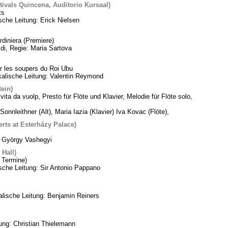
tivals Quincena, Auditorio Kursaal)
ts
sche Leitung: Erick Nielsen
diniera (Premiere)
di, Regie: Maria Sartova
 les soupers du Roi Ubu
alische Leitung: Valentin Reymond
tein)
vita da vuolp, Presto für Flöte und Klavier, Melodie für Flöte solo,
Sonnleithner (Alt), Maria Iazia (Klavier) Iva Kovac (Flöte),
ts at Esterházy Palace)
: György Vashegyi
Hall)
 Termine)
che Leitung: Sir Antonio Pappano
lische Leitung: Benjamin Reiners
tung: Christian Thielemann