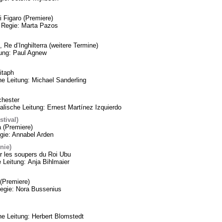
 Figaro (Premiere)
 Regie: Marta Pazos
 Re d’Inghilterra (weitere Termine)
tung: Paul Agnew
itaph
he Leitung: Michael Sanderling
chester
lische Leitung: Ernest Martínez Izquierdo
tival)
a (Premiere)
gie: Annabel Arden
nie)
 les soupers du Roi Ubu
 Leitung: Anja Bihlmaier
(Premiere)
Regie: Nora Bussenius
 Leitung: Herbert Blomstedt