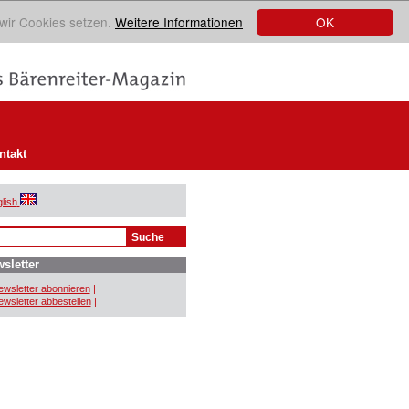
OK
 wir Cookies setzen.
Weitere Informationen
ntakt
lish
sletter
wsletter abonnieren
|
wsletter abbestellen
|