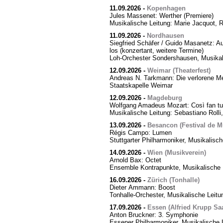
11.09.2026
-
Kopenhagen
Jules Massenet: Werther (Premiere)
Musikalische Leitung: Marie Jacquot, 
11.09.2026
-
Nordhausen
Siegfried Schäfer / Guido Masanetz: Ausz
los (konzertant, weitere Termine)
Loh-Orchester Sondershausen, Musikal
12.09.2026
-
Weimar (Theaterfest)
Andreas N. Tarkmann: Die verlorene Me
Staatskapelle Weimar
12.09.2026
-
Magdeburg
Wolfgang Amadeus Mozart: Così fan tut
Musikalische Leitung: Sebastiano Rolli,
13.09.2026
-
Besancon (Festival de M
Régis Campo: Lumen
Stuttgarter Philharmoniker, Musikalisc
14.09.2026
-
Wien (Musikverein)
Arnold Bax: Octet
Ensemble Kontrapunkte, Musikalische L
16.09.2026
-
Zürich (Tonhalle)
Dieter Ammann: Boost
Tonhalle-Orchester, Musikalische Leitu
17.09.2026
-
Essen (Alfried Krupp Saa
Anton Bruckner: 3. Symphonie
Essener Philharmoniker, Musikalische L