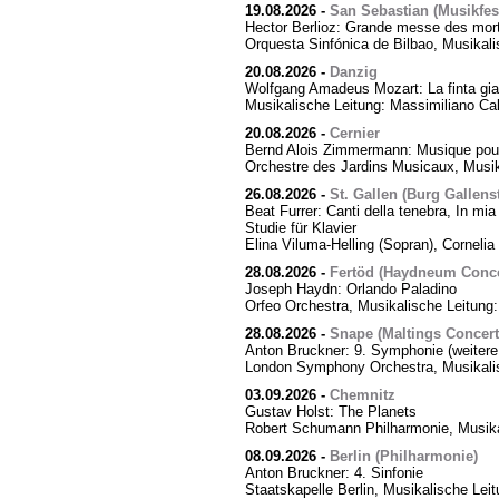
19.08.2026
-
San Sebastian (Musikfes
Hector Berlioz: Grande messe des mor
Orquesta Sinfónica de Bilbao, Musikali
20.08.2026
-
Danzig
Wolfgang Amadeus Mozart: La finta giar
Musikalische Leitung: Massimiliano Cal
20.08.2026
-
Cernier
Bernd Alois Zimmermann: Musique pour
Orchestre des Jardins Musicaux, Musik
26.08.2026
-
St. Gallen (Burg Gallens
Beat Furrer: Canti della tenebra, In mia 
Studie für Klavier
Elina Viluma-Helling (Sopran), Cornelia 
28.08.2026
-
Fertöd (Haydneum Concer
Joseph Haydn: Orlando Paladino
Orfeo Orchestra, Musikalische Leitung
28.08.2026
-
Snape (Maltings Concert 
Anton Bruckner: 9. Symphonie (weitere
London Symphony Orchestra, Musikalis
03.09.2026
-
Chemnitz
Gustav Holst: The Planets
Robert Schumann Philharmonie, Musika
08.09.2026
-
Berlin (Philharmonie)
Anton Bruckner: 4. Sinfonie
Staatskapelle Berlin, Musikalische Lei