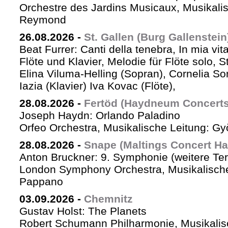
Orchestre des Jardins Musicaux, Musikalis
Reymond
26.08.2026
-
St. Gallen (Burg Gallenstein
Beat Furrer: Canti della tenebra, In mia vit
Flöte und Klavier, Melodie für Flöte solo, St
Elina Viluma-Helling (Sopran), Cornelia Son
Iazia (Klavier) Iva Kovac (Flöte),
28.08.2026
-
Fertöd (Haydneum Concerts 
Joseph Haydn: Orlando Paladino
Orfeo Orchestra, Musikalische Leitung: G
28.08.2026
-
Snape (Maltings Concert Hal
Anton Bruckner: 9. Symphonie (weitere Te
London Symphony Orchestra, Musikalische 
Pappano
03.09.2026
-
Chemnitz
Gustav Holst: The Planets
Robert Schumann Philharmonie, Musikalis