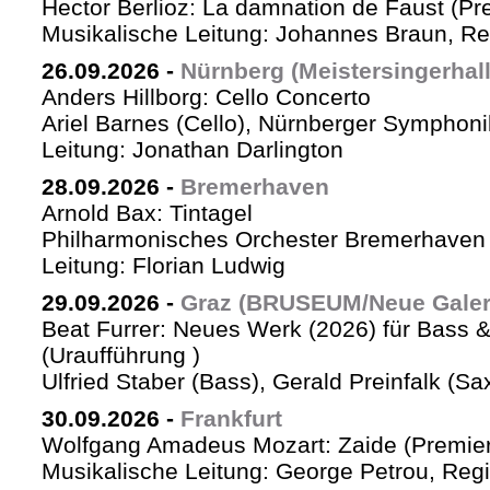
Hector Berlioz: La damnation de Faust (Pr
Musikalische Leitung: Johannes Braun, Re
26.09.2026
-
Nürnberg (Meistersingerhall
Anders Hillborg: Cello Concerto
Ariel Barnes (Cello), Nürnberger Symphoni
Leitung: Jonathan Darlington
28.09.2026
-
Bremerhaven
Arnold Bax: Tintagel
Philharmonisches Orchester Bremerhaven 
Leitung: Florian Ludwig
29.09.2026
-
Graz (BRUSEUM/Neue Galer
Beat Furrer: Neues Werk (2026) für Bass 
(Uraufführung )
Ulfried Staber (Bass), Gerald Preinfalk (S
30.09.2026
-
Frankfurt
Wolfgang Amadeus Mozart: Zaide (Premie
Musikalische Leitung: George Petrou, Reg