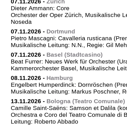
07.11.2026
-
Zürich
Dieter Ammann: Core
Orchester der Oper Zürich, Musikalische L
Noseda
07.11.2026
-
Dortmund
Pietro Mascagni: Cavalleria rusticana (Pre
Musikalische Leitung: N.N., Regie: Gil Me
07.11.2026
-
Basel (Stadtcasino)
Beat Furrer: Neues Werk für Orchester (Ur
Kammerorchester Basel, Musikalische Leit
08.11.2026
-
Hamburg
Engelbert Humperdinck: Dornröschen (Pre
Musikalische Leitung: Markus Poschner, 
13.11.2026
-
Bologna (Teatro Comunale)
Camille Saint-Saëns: Samson et Dalila (ko
Orchestra e Coro del Teatro Comunale di B
Leitung: Roberto Abbado