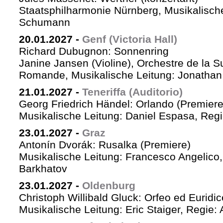
Staatsphilharmonie Nürnberg, Musikalische
Schumann
20.01.2027
-
Genf (Victoria Hall)
Richard Dubugnon: Sonnenring
Janine Jansen (Violine), Orchestre de la S
Romande, Musikalische Leitung: Jonathan
21.01.2027
-
Teneriffa (Auditorio)
Georg Friedrich Händel: Orlando (Premiere
Musikalische Leitung: Daniel Espasa, Regie
23.01.2027
-
Graz
Antonín Dvorák: Rusalka (Premiere)
Musikalische Leitung: Francesco Angelico,
Barkhatov
23.01.2027
-
Oldenburg
Christoph Willibald Gluck: Orfeo ed Euridi
Musikalische Leitung: Eric Staiger, Regie: