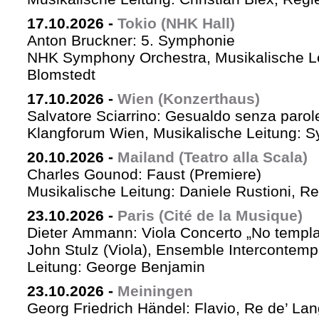
17.10.2026
-
Tokio (NHK Hall)
Anton Bruckner: 5. Symphonie
NHK Symphony Orchestra, Musikalische Le
Blomstedt
17.10.2026
-
Wien (Konzerthaus)
Salvatore Sciarrino: Gesualdo senza parol
Klangforum Wien, Musikalische Leitung: S
20.10.2026
-
Mailand (Teatro alla Scala)
Charles Gounod: Faust (Premiere)
Musikalische Leitung: Daniele Rustioni, R
23.10.2026
-
Paris (Cité de la Musique)
Dieter Ammann: Viola Concerto „No templa
John Stulz (Viola), Ensemble Intercontemp
Leitung: George Benjamin
23.10.2026
-
Meiningen
Georg Friedrich Händel: Flavio, Re de’ La