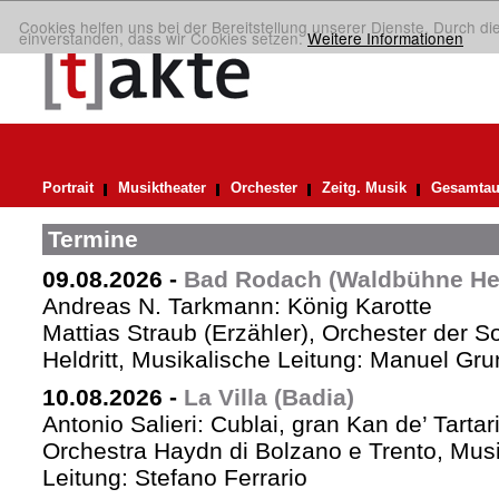
Cookies helfen uns bei der Bereitstellung unserer Dienste. Durch di
einverstanden, dass wir Cookies setzen.
Weitere Informationen
Portrait
Musiktheater
Orchester
Zeitg. Musik
Gesamtau
Termine
09.08.2026
-
Bad Rodach (Waldbühne Held
Andreas N. Tarkmann: König Karotte
Mattias Straub (Erzähler), Orchester der 
Heldritt, Musikalische Leitung: Manuel Gru
10.08.2026
-
La Villa (Badia)
Antonio Salieri: Cublai, gran Kan de’ Tartar
Orchestra Haydn di Bolzano e Trento, Mus
Leitung: Stefano Ferrario