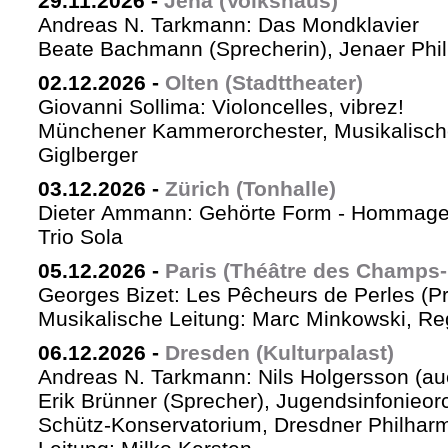
29.11.2026
-
Jena (Volkshaus)
Andreas N. Tarkmann: Das Mondklavier
Beate Bachmann (Sprecherin), Jenaer Phi
02.12.2026
-
Olten (Stadttheater)
Giovanni Sollima: Violoncelles, vibrez!
Münchener Kammerorchester, Musikalische
Giglberger
03.12.2026
-
Zürich (Tonhalle)
Dieter Ammann: Gehörte Form - Hommag
Trio Sola
05.12.2026
-
Paris (Théâtre des Champs-
Georges Bizet: Les Pêcheurs de Perles (P
Musikalische Leitung: Marc Minkowski, Reg
06.12.2026
-
Dresden (Kulturpalast)
Andreas N. Tarkmann: Nils Holgersson (au
Erik Brünner (Sprecher), Jugendsinfonieorc
Schütz-Konservatorium, Dresdner Philhar