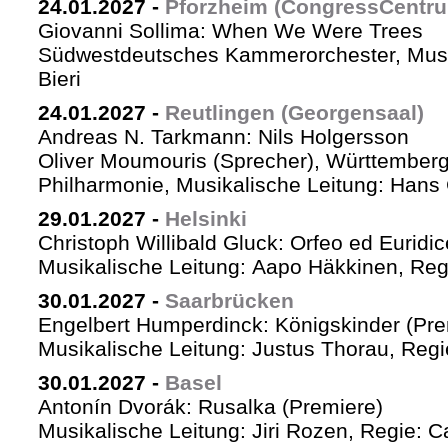
24.01.2027
-
Pforzheim (CongressCentr
Giovanni Sollima: When We Were Trees
Südwestdeutsches Kammerorchester, Musik
Bieri
24.01.2027
-
Reutlingen (Georgensaal)
Andreas N. Tarkmann: Nils Holgersson
Oliver Moumouris (Sprecher), Württember
Philharmonie, Musikalische Leitung: Hans 
29.01.2027
-
Helsinki
Christoph Willibald Gluck: Orfeo ed Euridi
Musikalische Leitung: Aapo Häkkinen, Reg
30.01.2027
-
Saarbrücken
Engelbert Humperdinck: Königskinder (Pre
Musikalische Leitung: Justus Thorau, Reg
30.01.2027
-
Basel
Antonín Dvorák: Rusalka (Premiere)
Musikalische Leitung: Jiri Rozen, Regie: Ca