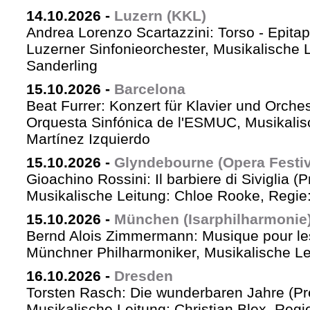
14.10.2026
-
Luzern (KKL)
Andrea Lorenzo Scartazzini: Torso - Epita
Luzerner Sinfonieorchester, Musikalische 
Sanderling
15.10.2026
-
Barcelona
Beat Furrer: Konzert für Klavier und Orches
Orquesta Sinfónica de l'ESMUC, Musikalis
Martínez Izquierdo
15.10.2026
-
Glyndebourne (Opera Festiv
Gioachino Rossini: Il barbiere di Siviglia (
Musikalische Leitung: Chloe Rooke, Regie
15.10.2026
-
München (Isarphilharmonie
Bernd Alois Zimmermann: Musique pour le
Münchner Philharmoniker, Musikalische Lei
16.10.2026
-
Dresden
Torsten Rasch: Die wunderbaren Jahre (Pr
Musikalische Leitung: Christian Blex, Reg