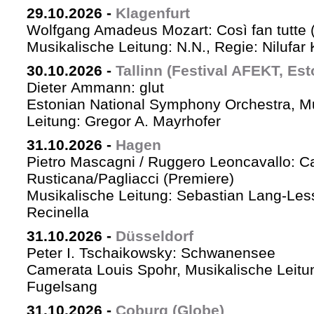
29.10.2026
-
Klagenfurt
Wolfgang Amadeus Mozart: Così fan tutte 
Musikalische Leitung: N.N., Regie: Nilufar
30.10.2026
-
Tallinn (Festival AFEKT, Est
Dieter Ammann: glut
Estonian National Symphony Orchestra, M
Leitung: Gregor A. Mayrhofer
31.10.2026
-
Hagen
Pietro Mascagni / Ruggero Leoncavallo: Ca
Rusticana/Pagliacci (Premiere)
Musikalische Leitung: Sebastian Lang-Les
Recinella
31.10.2026
-
Düsseldorf
Peter I. Tschaikowsky: Schwanensee
Camerata Louis Spohr, Musikalische Leitu
Fugelsang
31.10.2026
-
Coburg (Globe)