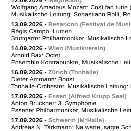
12.09.2026
-
Magdeburg
Wolfgang Amadeus Mozart: Così fan tutte 
Musikalische Leitung: Sebastiano Rolli, Re
13.09.2026
-
Besancon (Festival de Musi
Régis Campo: Lumen
Stuttgarter Philharmoniker, Musikalische L
14.09.2026
-
Wien (Musikverein)
Arnold Bax: Octet
Ensemble Kontrapunkte, Musikalische Leitu
16.09.2026
-
Zürich (Tonhalle)
Dieter Ammann: Boost
Tonhalle-Orchester, Musikalische Leitung:
17.09.2026
-
Essen (Alfried Krupp Saal)
Anton Bruckner: 3. Symphonie
Essener Philharmoniker, Musikalische Leitu
17.09.2026
-
Schwerin (M*Halle)
Andreas N. Tarkmann: Na warte, sagte Sch