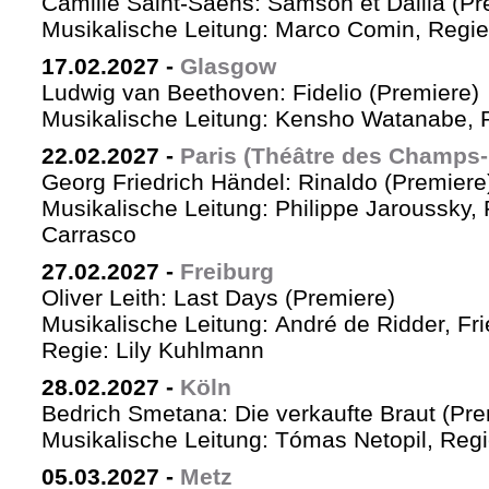
Camille Saint-Saëns: Samson et Dalila (Pr
Musikalische Leitung: Marco Comin, Regie
17.02.2027
-
Glasgow
Ludwig van Beethoven: Fidelio (Premiere)
Musikalische Leitung: Kensho Watanabe, R
22.02.2027
-
Paris (Théâtre des Champs-
Georg Friedrich Händel: Rinaldo (Premiere
Musikalische Leitung: Philippe Jaroussky, 
Carrasco
27.02.2027
-
Freiburg
Oliver Leith: Last Days (Premiere)
Musikalische Leitung: André de Ridder, Fr
Regie: Lily Kuhlmann
28.02.2027
-
Köln
Bedrich Smetana: Die verkaufte Braut (Pre
Musikalische Leitung: Tómas Netopil, Regi
05.03.2027
-
Metz