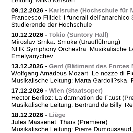
Leitung: Milko Kersten
09.12.2026
-
Karlsruhe (Hochschule für 
Francesco Filidei: I funerali dell’anarchico 
Studierende der Hochschule
10.12.2026
-
Tokio (Suntory Hall)
Miroslav Srnka: Smoke (Uraufführung)
NHK Symphony Orchestra, Musikalische L
Emelyanychev
13.12.2026
-
Genf (Bâtiment des Forces 
Wolfgang Amadeus Mozart: Le nozze di Fi
Musikalische Leitung: Marta Gardoli?ska, 
17.12.2026
-
Wien (Staatsoper)
Hector Berlioz: La damnation de Faust (Pr
Musikalische Leitung: Bertrand de Billy, Re
18.12.2026
-
Liège
Jules Massenet: Thaïs (Premiere)
Musikalische Leitung: Pierre Dumoussaud, 