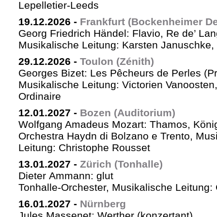
Lepelletier-Leeds
19.12.2026
-
Frankfurt (Bockenheimer De
Georg Friedrich Händel: Flavio, Re de’ La
Musikalische Leitung: Karsten Januschke,
29.12.2026
-
Toulon (Zénith)
Georges Bizet: Les Pêcheurs de Perles (P
Musikalische Leitung: Victorien Vanoosten,
Ordinaire
12.01.2027
-
Bozen (Auditorium)
Wolfgang Amadeus Mozart: Thamos, König
Orchestra Haydn di Bolzano e Trento, Mus
Leitung: Christophe Rousset
13.01.2027
-
Zürich (Tonhalle)
Dieter Ammann: glut
Tonhalle-Orchester, Musikalische Leitung
16.01.2027
-
Nürnberg
Jules Massenet: Werther (konzertant)