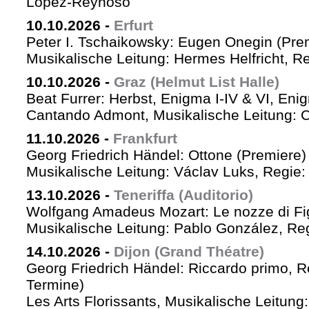
López-Reynoso
10.10.2026
-
Erfurt
Peter I. Tschaikowsky: Eugen Onegin (Pre
Musikalische Leitung: Hermes Helfricht, R
10.10.2026
-
Graz (Helmut List Halle)
Beat Furrer: Herbst, Enigma I-IV & VI, Eni
Cantando Admont, Musikalische Leitung: C
11.10.2026
-
Frankfurt
Georg Friedrich Händel: Ottone (Premiere)
Musikalische Leitung: Václav Luks, Regie:
13.10.2026
-
Teneriffa (Auditorio)
Wolfgang Amadeus Mozart: Le nozze di Fi
Musikalische Leitung: Pablo González, Re
14.10.2026
-
Dijon (Grand Théatre)
Georg Friedrich Händel: Riccardo primo, Re 
Termine)
Les Arts Florissants, Musikalische Leitun