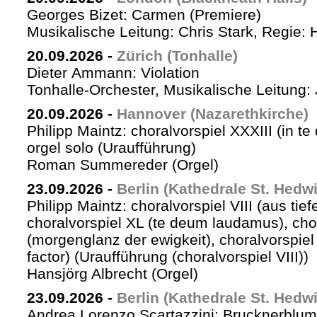
Georges Bizet: Carmen (Premiere)
Musikalische Leitung: Chris Stark, Regie: 
20.09.2026
-
Zürich (Tonhalle)
Dieter Ammann: Violation
Tonhalle-Orchester, Musikalische Leitung: 
20.09.2026
-
Hannover (Nazarethkirche)
Philipp Maintz: choralvorspiel XXXIII (in te
orgel solo (Uraufführung)
Roman Summereder (Orgel)
23.09.2026
-
Berlin (Kathedrale St. Hedw
Philipp Maintz: choralvorspiel VIII (aus tiefe
choralvorspiel XL (te deum laudamus), cho
(morgenglanz der ewigkeit), choralvorspiel L
factor) (Uraufführung (choralvorspiel VIII))
Hansjörg Albrecht (Orgel)
23.09.2026
-
Berlin (Kathedrale St. Hedw
Andrea Lorenzo Scartazzini: Brucknerblum