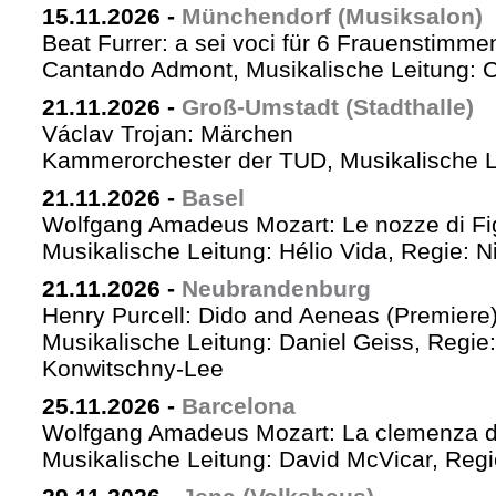
15.11.2026
-
Münchendorf (Musiksalon)
Beat Furrer: a sei voci für 6 Frauenstimme
Cantando Admont, Musikalische Leitung: C
21.11.2026
-
Groß-Umstadt (Stadthalle)
Václav Trojan: Märchen
Kammerorchester der TUD, Musikalische Le
21.11.2026
-
Basel
Wolfgang Amadeus Mozart: Le nozze di Fi
Musikalische Leitung: Hélio Vida, Regie: 
21.11.2026
-
Neubrandenburg
Henry Purcell: Dido and Aeneas (Premiere
Musikalische Leitung: Daniel Geiss, Regie
Konwitschny-Lee
25.11.2026
-
Barcelona
Wolfgang Amadeus Mozart: La clemenza di
Musikalische Leitung: David McVicar, Reg