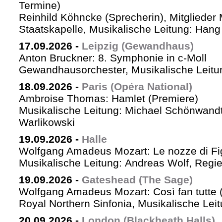
Termine)
Reinhild Köhncke (Sprecherin), Mitglieder
Staatskapelle, Musikalische Leitung: Han
17.09.2026
-
Leipzig (Gewandhaus)
Anton Bruckner: 8. Symphonie in c-Moll
Gewandhausorchester, Musikalische Leitun
18.09.2026
-
Paris (Opéra National)
Ambroise Thomas: Hamlet (Premiere)
Musikalische Leitung: Michael Schönwandt
Warlikowski
19.09.2026
-
Halle
Wolfgang Amadeus Mozart: Le nozze di Fi
Musikalische Leitung: Andreas Wolf, Regie:
19.09.2026
-
Gateshead (The Sage)
Wolfgang Amadeus Mozart: Così fan tutte (
Royal Northern Sinfonia, Musikalische Lei
20.09.2026
-
London (Blackheath Halls)