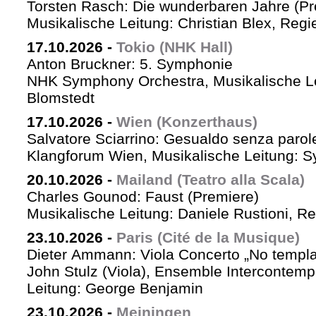
Torsten Rasch: Die wunderbaren Jahre (Pr
Musikalische Leitung: Christian Blex, Reg
17.10.2026
-
Tokio (NHK Hall)
Anton Bruckner: 5. Symphonie
NHK Symphony Orchestra, Musikalische Le
Blomstedt
17.10.2026
-
Wien (Konzerthaus)
Salvatore Sciarrino: Gesualdo senza parol
Klangforum Wien, Musikalische Leitung: S
20.10.2026
-
Mailand (Teatro alla Scala)
Charles Gounod: Faust (Premiere)
Musikalische Leitung: Daniele Rustioni, R
23.10.2026
-
Paris (Cité de la Musique)
Dieter Ammann: Viola Concerto „No templa
John Stulz (Viola), Ensemble Intercontemp
Leitung: George Benjamin
23.10.2026
-
Meiningen