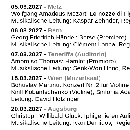
05.03.2027
-
Metz
Wolfgang Amadeus Mozart: Le nozze di Fi
Musikalische Leitung: Kaspar Zehnder, Re
06.03.2027
-
Bern
Georg Friedrich Händel: Serse (Premiere)
Musikalische Leitung: Clément Lonca, Regi
07.03.2027
-
Teneriffa (Auditorio)
Ambroise Thomas: Hamlet (Premiere)
Musikalische Leitung: Seok-Won Hong, Reg
15.03.2027
-
Wien (Mozartsaal)
Bohuslav Martinu: Konzert Nr. 2 für Violin
Kirill Kobantschenko (Violine), Sinfonia A
Leitung: David Holzinger
20.03.2027
-
Augsburg
Christoph Willibald Gluck: Iphigénie en Aul
Musikalische Leitung: Ivan Demidov, Regie