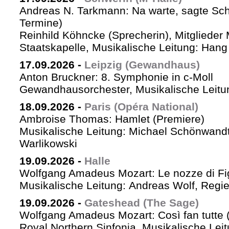
Andreas N. Tarkmann: Na warte, sagte Sch
Termine)
Reinhild Köhncke (Sprecherin), Mitglieder
Staatskapelle, Musikalische Leitung: Han
17.09.2026
-
Leipzig (Gewandhaus)
Anton Bruckner: 8. Symphonie in c-Moll
Gewandhausorchester, Musikalische Leitun
18.09.2026
-
Paris (Opéra National)
Ambroise Thomas: Hamlet (Premiere)
Musikalische Leitung: Michael Schönwandt
Warlikowski
19.09.2026
-
Halle
Wolfgang Amadeus Mozart: Le nozze di Fi
Musikalische Leitung: Andreas Wolf, Regie:
19.09.2026
-
Gateshead (The Sage)
Wolfgang Amadeus Mozart: Così fan tutte (
Royal Northern Sinfonia, Musikalische Lei