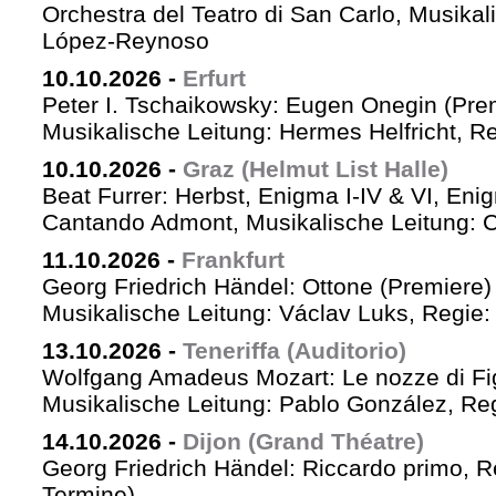
Orchestra del Teatro di San Carlo, Musikal
López-Reynoso
10.10.2026
-
Erfurt
Peter I. Tschaikowsky: Eugen Onegin (Pre
Musikalische Leitung: Hermes Helfricht, R
10.10.2026
-
Graz (Helmut List Halle)
Beat Furrer: Herbst, Enigma I-IV & VI, Eni
Cantando Admont, Musikalische Leitung: C
11.10.2026
-
Frankfurt
Georg Friedrich Händel: Ottone (Premiere)
Musikalische Leitung: Václav Luks, Regie:
13.10.2026
-
Teneriffa (Auditorio)
Wolfgang Amadeus Mozart: Le nozze di Fi
Musikalische Leitung: Pablo González, Re
14.10.2026
-
Dijon (Grand Théatre)
Georg Friedrich Händel: Riccardo primo, Re 
Termine)