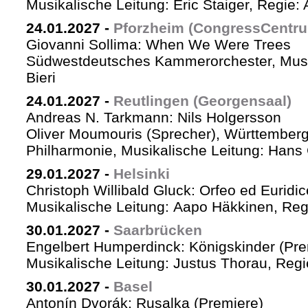
Musikalische Leitung: Eric Staiger, Regie:
24.01.2027
-
Pforzheim (CongressCentr
Giovanni Sollima: When We Were Trees
Südwestdeutsches Kammerorchester, Musik
Bieri
24.01.2027
-
Reutlingen (Georgensaal)
Andreas N. Tarkmann: Nils Holgersson
Oliver Moumouris (Sprecher), Württember
Philharmonie, Musikalische Leitung: Hans 
29.01.2027
-
Helsinki
Christoph Willibald Gluck: Orfeo ed Euridi
Musikalische Leitung: Aapo Häkkinen, Reg
30.01.2027
-
Saarbrücken
Engelbert Humperdinck: Königskinder (Pre
Musikalische Leitung: Justus Thorau, Reg
30.01.2027
-
Basel
Antonín Dvorák: Rusalka (Premiere)