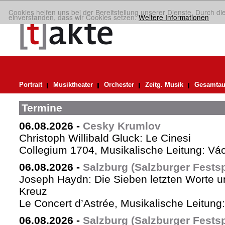
Cookies helfen uns bei der Bereitstellung unserer Dienste. Durch di
einverstanden, dass wir Cookies setzen.
Weitere Informationen
Portrait
Musiktheater
Orchester
Zeitg. Musik
Gesamtau
Termine
06.08.2026
-
Cesky Krumlov
Christoph Willibald Gluck: Le Cinesi
Collegium 1704, Musikalische Leitung: Vá
06.08.2026
-
Salzburg (Salzburger Festsp
Joseph Haydn: Die Sieben letzten Worte u
Kreuz
Le Concert d’Astrée, Musikalische Leitun
06.08.2026
-
Salzburg (Salzburger Festsp