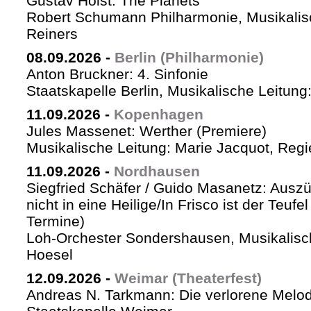
Gustav Holst: The Planets
Robert Schumann Philharmonie, Musikalis
Reiners
08.09.2026
-
Berlin (Philharmonie)
Anton Bruckner: 4. Sinfonie
Staatskapelle Berlin, Musikalische Leitung
11.09.2026
-
Kopenhagen
Jules Massenet: Werther (Premiere)
Musikalische Leitung: Marie Jacquot, Regi
11.09.2026
-
Nordhausen
Siegfried Schäfer / Guido Masanetz: Auszü
nicht in eine Heilige/In Frisco ist der Teufe
Termine)
Loh-Orchester Sondershausen, Musikalisc
Hoesel
12.09.2026
-
Weimar (Theaterfest)
Andreas N. Tarkmann: Die verlorene Melod