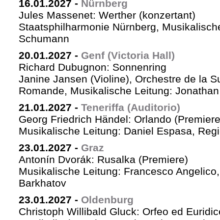
16.01.2027
-
Nürnberg
Jules Massenet: Werther (konzertant)
Staatsphilharmonie Nürnberg, Musikalische
Schumann
20.01.2027
-
Genf (Victoria Hall)
Richard Dubugnon: Sonnenring
Janine Jansen (Violine), Orchestre de la S
Romande, Musikalische Leitung: Jonathan
21.01.2027
-
Teneriffa (Auditorio)
Georg Friedrich Händel: Orlando (Premiere
Musikalische Leitung: Daniel Espasa, Regie
23.01.2027
-
Graz
Antonín Dvorák: Rusalka (Premiere)
Musikalische Leitung: Francesco Angelico,
Barkhatov
23.01.2027
-
Oldenburg
Christoph Willibald Gluck: Orfeo ed Euridi