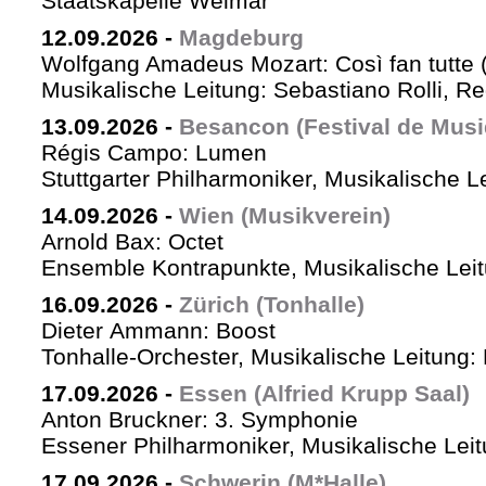
Staatskapelle Weimar
12.09.2026
-
Magdeburg
Wolfgang Amadeus Mozart: Così fan tutte 
Musikalische Leitung: Sebastiano Rolli, Re
13.09.2026
-
Besancon (Festival de Musi
Régis Campo: Lumen
Stuttgarter Philharmoniker, Musikalische L
14.09.2026
-
Wien (Musikverein)
Arnold Bax: Octet
Ensemble Kontrapunkte, Musikalische Leitu
16.09.2026
-
Zürich (Tonhalle)
Dieter Ammann: Boost
Tonhalle-Orchester, Musikalische Leitung:
17.09.2026
-
Essen (Alfried Krupp Saal)
Anton Bruckner: 3. Symphonie
Essener Philharmoniker, Musikalische Leitu
17.09.2026
-
Schwerin (M*Halle)