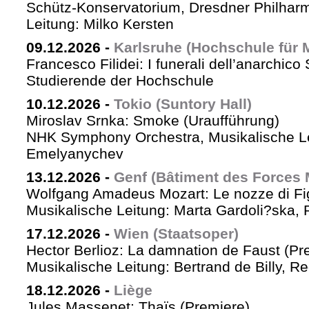
Schütz-Konservatorium, Dresdner Philhar
Leitung: Milko Kersten
09.12.2026
-
Karlsruhe (Hochschule für 
Francesco Filidei: I funerali dell’anarchico 
Studierende der Hochschule
10.12.2026
-
Tokio (Suntory Hall)
Miroslav Srnka: Smoke (Uraufführung)
NHK Symphony Orchestra, Musikalische L
Emelyanychev
13.12.2026
-
Genf (Bâtiment des Forces 
Wolfgang Amadeus Mozart: Le nozze di Fi
Musikalische Leitung: Marta Gardoli?ska, 
17.12.2026
-
Wien (Staatsoper)
Hector Berlioz: La damnation de Faust (Pr
Musikalische Leitung: Bertrand de Billy, Re
18.12.2026
-
Liège
Jules Massenet: Thaïs (Premiere)