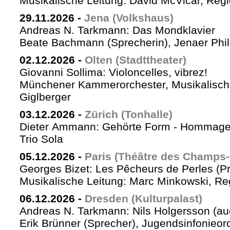
Musikalische Leitung: David McVicar, Reg
29.11.2026
-
Jena (Volkshaus)
Andreas N. Tarkmann: Das Mondklavier
Beate Bachmann (Sprecherin), Jenaer Phi
02.12.2026
-
Olten (Stadttheater)
Giovanni Sollima: Violoncelles, vibrez!
Münchener Kammerorchester, Musikalische
Giglberger
03.12.2026
-
Zürich (Tonhalle)
Dieter Ammann: Gehörte Form - Hommag
Trio Sola
05.12.2026
-
Paris (Théâtre des Champs-
Georges Bizet: Les Pêcheurs de Perles (P
Musikalische Leitung: Marc Minkowski, Reg
06.12.2026
-
Dresden (Kulturpalast)
Andreas N. Tarkmann: Nils Holgersson (au
Erik Brünner (Sprecher), Jugendsinfonieorc