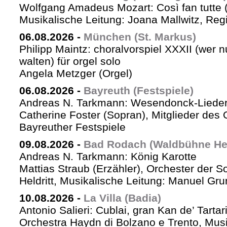
Wolfgang Amadeus Mozart: Così fan tutte 
Musikalische Leitung: Joana Mallwitz, Regi
06.08.2026
-
München (St. Markus)
Philipp Maintz: choralvorspiel XXXII (wer nu
walten) für orgel solo
Angela Metzger (Orgel)
06.08.2026
-
Bayreuth (Festspiele)
Andreas N. Tarkmann: Wesendonck-Lieder 
Catherine Foster (Sopran), Mitglieder des 
Bayreuther Festspiele
09.08.2026
-
Bad Rodach (Waldbühne Held
Andreas N. Tarkmann: König Karotte
Mattias Straub (Erzähler), Orchester der 
Heldritt, Musikalische Leitung: Manuel Gru
10.08.2026
-
La Villa (Badia)
Antonio Salieri: Cublai, gran Kan de’ Tartar
Orchestra Haydn di Bolzano e Trento, Mus