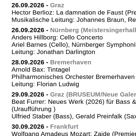
26.09.2026
-
Graz
Hector Berlioz: La damnation de Faust (Pr
Musikalische Leitung: Johannes Braun, Re
26.09.2026
-
Nürnberg (Meistersingerhall
Anders Hillborg: Cello Concerto
Ariel Barnes (Cello), Nürnberger Symphoni
Leitung: Jonathan Darlington
28.09.2026
-
Bremerhaven
Arnold Bax: Tintagel
Philharmonisches Orchester Bremerhaven 
Leitung: Florian Ludwig
29.09.2026
-
Graz (BRUSEUM/Neue Galer
Beat Furrer: Neues Werk (2026) für Bass 
(Uraufführung )
Ulfried Staber (Bass), Gerald Preinfalk (S
30.09.2026
-
Frankfurt
Wolfgang Amadeus Mozart: Zaide (Premie