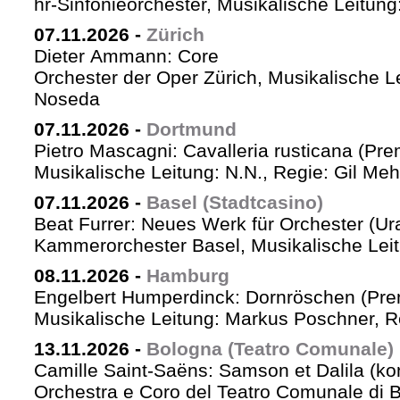
hr-Sinfonieorchester, Musikalische Leitu
07.11.2026
-
Zürich
Dieter Ammann: Core
Orchester der Oper Zürich, Musikalische L
Noseda
07.11.2026
-
Dortmund
Pietro Mascagni: Cavalleria rusticana (Pre
Musikalische Leitung: N.N., Regie: Gil Me
07.11.2026
-
Basel (Stadtcasino)
Beat Furrer: Neues Werk für Orchester (Ur
Kammerorchester Basel, Musikalische Leit
08.11.2026
-
Hamburg
Engelbert Humperdinck: Dornröschen (Pre
Musikalische Leitung: Markus Poschner, 
13.11.2026
-
Bologna (Teatro Comunale)
Camille Saint-Saëns: Samson et Dalila (ko
Orchestra e Coro del Teatro Comunale di B