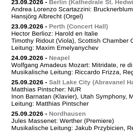
23.09.2026
-
Berlin (Kathedrale St. Hedw
Andrea Lorenzo Scartazzini: Brucknerblum
Hansjörg Albrecht (Orgel)
23.09.2026
-
Perth (Concert Hall)
Hector Berlioz: Harold en Italie
Timothy Ridout (Viola), Scottish Chamber 
Leitung: Maxim Emelyanychev
24.09.2026
-
Neapel
Wolfgang Amadeus Mozart: Mitridate, re di
Musikalische Leitung: Riccardo Frizza, Re
25.09.2026
-
Salt Lake City (Abravanel Ha
Matthias Pintscher: NUR
Inon Barnatan (Klavier), Utah Symphony, 
Leitung: Matthias Pintscher
25.09.2026
-
Nordhausen
Jules Massenet: Werther (Premiere)
Musikalische Leitung: Jakub Przybicien, Re