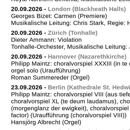
20.09.2026
-
London (Blackheath Halls)
Georges Bizet: Carmen (Premiere)
Musikalische Leitung: Chris Stark, Regie: 
20.09.2026
-
Zürich (Tonhalle)
Dieter Ammann: Violation
Tonhalle-Orchester, Musikalische Leitung: 
20.09.2026
-
Hannover (Nazarethkirche)
Philipp Maintz: choralvorspiel XXXIII (in te
orgel solo (Uraufführung)
Roman Summereder (Orgel)
23.09.2026
-
Berlin (Kathedrale St. Hedw
Philipp Maintz: choralvorspiel VIII (aus tiefe
choralvorspiel XL (te deum laudamus), cho
(morgenglanz der ewigkeit), choralvorspiel L
factor) (Uraufführung (choralvorspiel VIII))
Hansjörg Albrecht (Orgel)