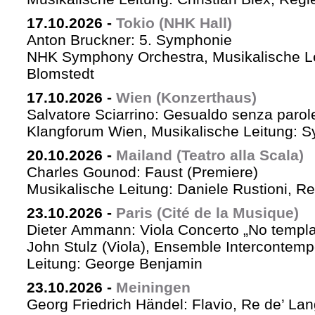
17.10.2026
-
Tokio (NHK Hall)
Anton Bruckner: 5. Symphonie
NHK Symphony Orchestra, Musikalische Le
Blomstedt
17.10.2026
-
Wien (Konzerthaus)
Salvatore Sciarrino: Gesualdo senza parol
Klangforum Wien, Musikalische Leitung: S
20.10.2026
-
Mailand (Teatro alla Scala)
Charles Gounod: Faust (Premiere)
Musikalische Leitung: Daniele Rustioni, R
23.10.2026
-
Paris (Cité de la Musique)
Dieter Ammann: Viola Concerto „No templa
John Stulz (Viola), Ensemble Intercontemp
Leitung: George Benjamin
23.10.2026
-
Meiningen
Georg Friedrich Händel: Flavio, Re de’ La