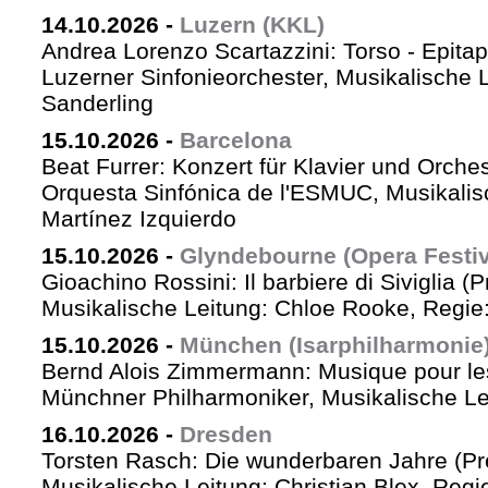
14.10.2026
-
Luzern (KKL)
Andrea Lorenzo Scartazzini: Torso - Epita
Luzerner Sinfonieorchester, Musikalische 
Sanderling
15.10.2026
-
Barcelona
Beat Furrer: Konzert für Klavier und Orches
Orquesta Sinfónica de l'ESMUC, Musikalis
Martínez Izquierdo
15.10.2026
-
Glyndebourne (Opera Festiv
Gioachino Rossini: Il barbiere di Siviglia (
Musikalische Leitung: Chloe Rooke, Regie
15.10.2026
-
München (Isarphilharmonie
Bernd Alois Zimmermann: Musique pour le
Münchner Philharmoniker, Musikalische Lei
16.10.2026
-
Dresden
Torsten Rasch: Die wunderbaren Jahre (Pr
Musikalische Leitung: Christian Blex, Reg