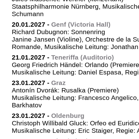
Staatsphilharmonie Nürnberg, Musikalische
Schumann
20.01.2027
-
Genf (Victoria Hall)
Richard Dubugnon: Sonnenring
Janine Jansen (Violine), Orchestre de la S
Romande, Musikalische Leitung: Jonathan
21.01.2027
-
Teneriffa (Auditorio)
Georg Friedrich Händel: Orlando (Premiere
Musikalische Leitung: Daniel Espasa, Regie
23.01.2027
-
Graz
Antonín Dvorák: Rusalka (Premiere)
Musikalische Leitung: Francesco Angelico,
Barkhatov
23.01.2027
-
Oldenburg
Christoph Willibald Gluck: Orfeo ed Euridi
Musikalische Leitung: Eric Staiger, Regie: