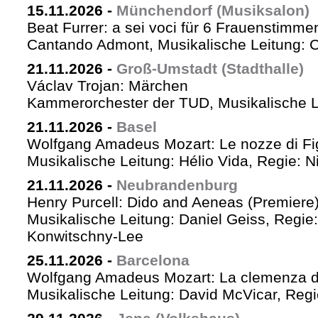
15.11.2026
-
Münchendorf (Musiksalon)
Beat Furrer: a sei voci für 6 Frauenstimme
Cantando Admont, Musikalische Leitung: C
21.11.2026
-
Groß-Umstadt (Stadthalle)
Václav Trojan: Märchen
Kammerorchester der TUD, Musikalische Le
21.11.2026
-
Basel
Wolfgang Amadeus Mozart: Le nozze di Fi
Musikalische Leitung: Hélio Vida, Regie: 
21.11.2026
-
Neubrandenburg
Henry Purcell: Dido and Aeneas (Premiere
Musikalische Leitung: Daniel Geiss, Regie
Konwitschny-Lee
25.11.2026
-
Barcelona
Wolfgang Amadeus Mozart: La clemenza di
Musikalische Leitung: David McVicar, Reg