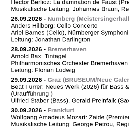
Hector Berlioz: La damnation de Faust (Pr
Musikalische Leitung: Johannes Braun, Re
26.09.2026
-
Nürnberg (Meistersingerhall
Anders Hillborg: Cello Concerto
Ariel Barnes (Cello), Nürnberger Symphoni
Leitung: Jonathan Darlington
28.09.2026
-
Bremerhaven
Arnold Bax: Tintagel
Philharmonisches Orchester Bremerhaven 
Leitung: Florian Ludwig
29.09.2026
-
Graz (BRUSEUM/Neue Galer
Beat Furrer: Neues Werk (2026) für Bass 
(Uraufführung )
Ulfried Staber (Bass), Gerald Preinfalk (S
30.09.2026
-
Frankfurt
Wolfgang Amadeus Mozart: Zaide (Premie
Musikalische Leitung: George Petrou, Reg