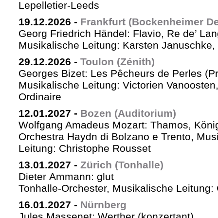
Lepelletier-Leeds
19.12.2026
-
Frankfurt (Bockenheimer De
Georg Friedrich Händel: Flavio, Re de’ La
Musikalische Leitung: Karsten Januschke,
29.12.2026
-
Toulon (Zénith)
Georges Bizet: Les Pêcheurs de Perles (P
Musikalische Leitung: Victorien Vanoosten,
Ordinaire
12.01.2027
-
Bozen (Auditorium)
Wolfgang Amadeus Mozart: Thamos, König
Orchestra Haydn di Bolzano e Trento, Mus
Leitung: Christophe Rousset
13.01.2027
-
Zürich (Tonhalle)
Dieter Ammann: glut
Tonhalle-Orchester, Musikalische Leitung
16.01.2027
-
Nürnberg
Jules Massenet: Werther (konzertant)