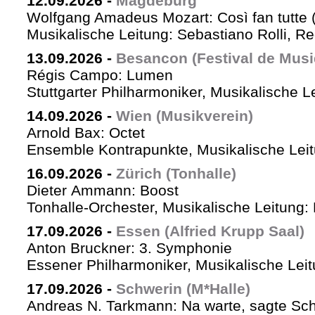
12.09.2026
-
Magdeburg
Wolfgang Amadeus Mozart: Così fan tutte 
Musikalische Leitung: Sebastiano Rolli, Re
13.09.2026
-
Besancon (Festival de Musi
Régis Campo: Lumen
Stuttgarter Philharmoniker, Musikalische L
14.09.2026
-
Wien (Musikverein)
Arnold Bax: Octet
Ensemble Kontrapunkte, Musikalische Leitu
16.09.2026
-
Zürich (Tonhalle)
Dieter Ammann: Boost
Tonhalle-Orchester, Musikalische Leitung:
17.09.2026
-
Essen (Alfried Krupp Saal)
Anton Bruckner: 3. Symphonie
Essener Philharmoniker, Musikalische Leitu
17.09.2026
-
Schwerin (M*Halle)
Andreas N. Tarkmann: Na warte, sagte Sch