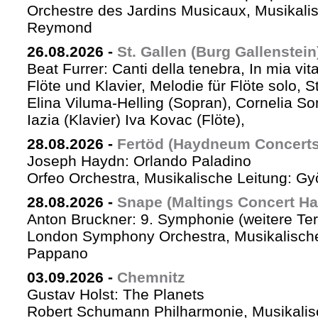
Orchestre des Jardins Musicaux, Musikalis
Reymond
26.08.2026
-
St. Gallen (Burg Gallenstein
Beat Furrer: Canti della tenebra, In mia vit
Flöte und Klavier, Melodie für Flöte solo, St
Elina Viluma-Helling (Sopran), Cornelia Son
Iazia (Klavier) Iva Kovac (Flöte),
28.08.2026
-
Fertöd (Haydneum Concerts 
Joseph Haydn: Orlando Paladino
Orfeo Orchestra, Musikalische Leitung: G
28.08.2026
-
Snape (Maltings Concert Hal
Anton Bruckner: 9. Symphonie (weitere Te
London Symphony Orchestra, Musikalische 
Pappano
03.09.2026
-
Chemnitz
Gustav Holst: The Planets
Robert Schumann Philharmonie, Musikalis