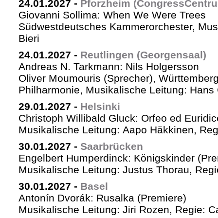
24.01.2027
-
Pforzheim (CongressCentr
Giovanni Sollima: When We Were Trees
Südwestdeutsches Kammerorchester, Musik
Bieri
24.01.2027
-
Reutlingen (Georgensaal)
Andreas N. Tarkmann: Nils Holgersson
Oliver Moumouris (Sprecher), Württember
Philharmonie, Musikalische Leitung: Hans 
29.01.2027
-
Helsinki
Christoph Willibald Gluck: Orfeo ed Euridi
Musikalische Leitung: Aapo Häkkinen, Reg
30.01.2027
-
Saarbrücken
Engelbert Humperdinck: Königskinder (Pre
Musikalische Leitung: Justus Thorau, Reg
30.01.2027
-
Basel
Antonín Dvorák: Rusalka (Premiere)
Musikalische Leitung: Jiri Rozen, Regie: Ca