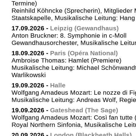
Termine)
Reinhild Köhncke (Sprecherin), Mitglieder
Staatskapelle, Musikalische Leitung: Han
17.09.2026
-
Leipzig (Gewandhaus)
Anton Bruckner: 8. Symphonie in c-Moll
Gewandhausorchester, Musikalische Leitun
18.09.2026
-
Paris (Opéra National)
Ambroise Thomas: Hamlet (Premiere)
Musikalische Leitung: Michael Schönwandt
Warlikowski
19.09.2026
-
Halle
Wolfgang Amadeus Mozart: Le nozze di Fi
Musikalische Leitung: Andreas Wolf, Regie:
19.09.2026
-
Gateshead (The Sage)
Wolfgang Amadeus Mozart: Così fan tutte (
Royal Northern Sinfonia, Musikalische Lei
20.09.2026
-
London (Blackheath Halls)