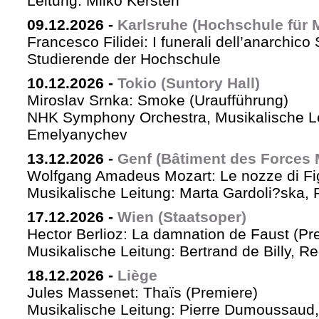
Leitung: Milko Kersten
09.12.2026
-
Karlsruhe (Hochschule für 
Francesco Filidei: I funerali dell’anarchico 
Studierende der Hochschule
10.12.2026
-
Tokio (Suntory Hall)
Miroslav Srnka: Smoke (Uraufführung)
NHK Symphony Orchestra, Musikalische L
Emelyanychev
13.12.2026
-
Genf (Bâtiment des Forces 
Wolfgang Amadeus Mozart: Le nozze di Fi
Musikalische Leitung: Marta Gardoli?ska, 
17.12.2026
-
Wien (Staatsoper)
Hector Berlioz: La damnation de Faust (Pr
Musikalische Leitung: Bertrand de Billy, Re
18.12.2026
-
Liège
Jules Massenet: Thaïs (Premiere)
Musikalische Leitung: Pierre Dumoussaud, 