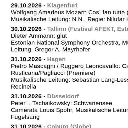
29.10.2026
-
Klagenfurt
Wolfgang Amadeus Mozart: Così fan tutte 
Musikalische Leitung: N.N., Regie: Nilufar
30.10.2026
-
Tallinn (Festival AFEKT, Est
Dieter Ammann: glut
Estonian National Symphony Orchestra, M
Leitung: Gregor A. Mayrhofer
31.10.2026
-
Hagen
Pietro Mascagni / Ruggero Leoncavallo: Ca
Rusticana/Pagliacci (Premiere)
Musikalische Leitung: Sebastian Lang-Les
Recinella
31.10.2026
-
Düsseldorf
Peter I. Tschaikowsky: Schwanensee
Camerata Louis Spohr, Musikalische Leitu
Fugelsang
31.10.2026
-
Coburg (Globe)