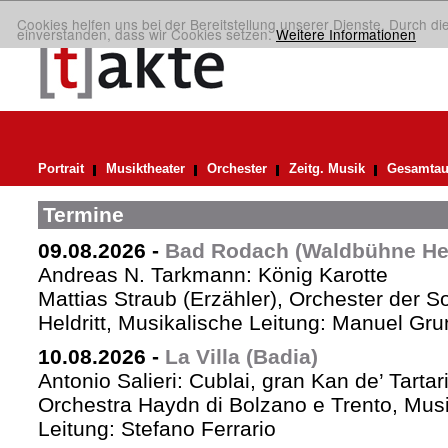
Cookies helfen uns bei der Bereitstellung unserer Dienste. Durch di
einverstanden, dass wir Cookies setzen.
Weitere Informationen
Portrait
Musiktheater
Orchester
Zeitg. Musik
Gesamtau
Termine
09.08.2026
-
Bad Rodach (Waldbühne Held
Andreas N. Tarkmann: König Karotte
Mattias Straub (Erzähler), Orchester der 
Heldritt, Musikalische Leitung: Manuel Gru
10.08.2026
-
La Villa (Badia)
Antonio Salieri: Cublai, gran Kan de’ Tartar
Orchestra Haydn di Bolzano e Trento, Mus
Leitung: Stefano Ferrario