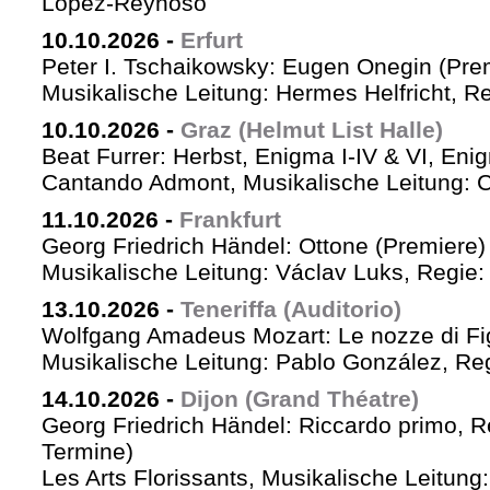
López-Reynoso
10.10.2026
-
Erfurt
Peter I. Tschaikowsky: Eugen Onegin (Pre
Musikalische Leitung: Hermes Helfricht, R
10.10.2026
-
Graz (Helmut List Halle)
Beat Furrer: Herbst, Enigma I-IV & VI, Eni
Cantando Admont, Musikalische Leitung: C
11.10.2026
-
Frankfurt
Georg Friedrich Händel: Ottone (Premiere)
Musikalische Leitung: Václav Luks, Regie:
13.10.2026
-
Teneriffa (Auditorio)
Wolfgang Amadeus Mozart: Le nozze di Fi
Musikalische Leitung: Pablo González, Re
14.10.2026
-
Dijon (Grand Théatre)
Georg Friedrich Händel: Riccardo primo, Re 
Termine)
Les Arts Florissants, Musikalische Leitun