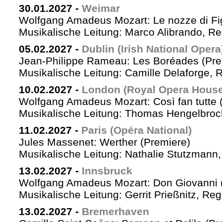
30.01.2027
-
Weimar
Wolfgang Amadeus Mozart: Le nozze di Fi
Musikalische Leitung: Marco Alibrando, R
05.02.2027
-
Dublin (Irish National Opera
Jean-Philippe Rameau: Les Boréades (Pre
Musikalische Leitung: Camille Delaforge, R
10.02.2027
-
London (Royal Opera House
Wolfgang Amadeus Mozart: Così fan tutte 
Musikalische Leitung: Thomas Hengelbrock
11.02.2027
-
Paris (Opéra National)
Jules Massenet: Werther (Premiere)
Musikalische Leitung: Nathalie Stutzmann
13.02.2027
-
Innsbruck
Wolfgang Amadeus Mozart: Don Giovanni 
Musikalische Leitung: Gerrit Prießnitz, Re
13.02.2027
-
Bremerhaven