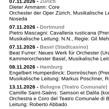
07.11.2026
-
Zürich
Dieter Ammann: Core
Orchester der Oper Zürich, Musikalische L
Noseda
07.11.2026
-
Dortmund
Pietro Mascagni: Cavalleria rusticana (Pre
Musikalische Leitung: N.N., Regie: Gil Me
07.11.2026
-
Basel (Stadtcasino)
Beat Furrer: Neues Werk für Orchester (Ur
Kammerorchester Basel, Musikalische Leit
08.11.2026
-
Hamburg
Engelbert Humperdinck: Dornröschen (Pre
Musikalische Leitung: Markus Poschner, 
13.11.2026
-
Bologna (Teatro Comunale)
Camille Saint-Saëns: Samson et Dalila (ko
Orchestra e Coro del Teatro Comunale di B
Leitung: Roberto Abbado