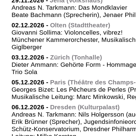
29.11.2026
-
Jena (Volkshaus)
Andreas N. Tarkmann: Das Mondklavier
Beate Bachmann (Sprecherin), Jenaer Phi
02.12.2026
-
Olten (Stadttheater)
Giovanni Sollima: Violoncelles, vibrez!
Münchener Kammerorchester, Musikalische
Giglberger
03.12.2026
-
Zürich (Tonhalle)
Dieter Ammann: Gehörte Form - Hommag
Trio Sola
05.12.2026
-
Paris (Théâtre des Champs-
Georges Bizet: Les Pêcheurs de Perles (P
Musikalische Leitung: Marc Minkowski, Reg
06.12.2026
-
Dresden (Kulturpalast)
Andreas N. Tarkmann: Nils Holgersson (au
Erik Brünner (Sprecher), Jugendsinfonieorc
Schütz-Konservatorium, Dresdner Philhar