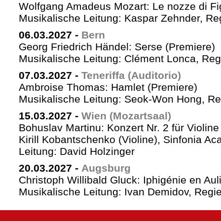
Wolfgang Amadeus Mozart: Le nozze di Fi
Musikalische Leitung: Kaspar Zehnder, Re
06.03.2027
-
Bern
Georg Friedrich Händel: Serse (Premiere)
Musikalische Leitung: Clément Lonca, Regi
07.03.2027
-
Teneriffa (Auditorio)
Ambroise Thomas: Hamlet (Premiere)
Musikalische Leitung: Seok-Won Hong, Reg
15.03.2027
-
Wien (Mozartsaal)
Bohuslav Martinu: Konzert Nr. 2 für Violin
Kirill Kobantschenko (Violine), Sinfonia A
Leitung: David Holzinger
20.03.2027
-
Augsburg
Christoph Willibald Gluck: Iphigénie en Aul
Musikalische Leitung: Ivan Demidov, Regie