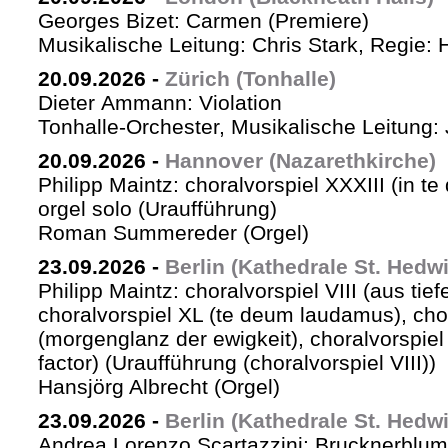
Georges Bizet: Carmen (Premiere)
Musikalische Leitung: Chris Stark, Regie: 
20.09.2026
-
Zürich (Tonhalle)
Dieter Ammann: Violation
Tonhalle-Orchester, Musikalische Leitung: 
20.09.2026
-
Hannover (Nazarethkirche)
Philipp Maintz: choralvorspiel XXXIII (in te
orgel solo (Uraufführung)
Roman Summereder (Orgel)
23.09.2026
-
Berlin (Kathedrale St. Hedw
Philipp Maintz: choralvorspiel VIII (aus tiefe
choralvorspiel XL (te deum laudamus), cho
(morgenglanz der ewigkeit), choralvorspiel L
factor) (Uraufführung (choralvorspiel VIII))
Hansjörg Albrecht (Orgel)
23.09.2026
-
Berlin (Kathedrale St. Hedw
Andrea Lorenzo Scartazzini: Brucknerblum