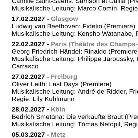
Camille Saint-Saëns: Samson et Dalila (Pr
Musikalische Leitung: Marco Comin, Regie
17.02.2027
-
Glasgow
Ludwig van Beethoven: Fidelio (Premiere)
Musikalische Leitung: Kensho Watanabe, R
22.02.2027
-
Paris (Théâtre des Champs-
Georg Friedrich Händel: Rinaldo (Premiere
Musikalische Leitung: Philippe Jaroussky, 
Carrasco
27.02.2027
-
Freiburg
Oliver Leith: Last Days (Premiere)
Musikalische Leitung: André de Ridder, Fr
Regie: Lily Kuhlmann
28.02.2027
-
Köln
Bedrich Smetana: Die verkaufte Braut (Pre
Musikalische Leitung: Tómas Netopil, Regi
05.03.2027
-
Metz