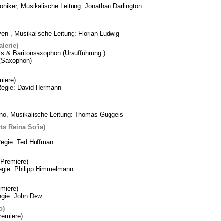
oniker, Musikalische Leitung: Jonathan Darlington
n , Musikalische Leitung: Florian Ludwig
lerie)
ss & Baritonsaxophon (Uraufführung )
k (Saxophon)
iere)
Regie: David Hermann
ino, Musikalische Leitung: Thomas Guggeis
ts Reina Sofia)
Regie: Ted Huffman
Premiere)
Regie: Philipp Himmelmann
miere)
egie: John Dew
o)
remiere)