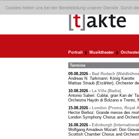
Cookies helfen uns bei der Bereitstellung unserer Dienste. Durch d
Portrait
Musiktheater
Orcheste
Termine
09.08.2026
-
Bad Rodach (Waldbühne 
Andreas N. Tarkmann: König Karotte
Mattias Straub (Erzähler), Orchester d
10.08.2026
-
La Villa (Badia)
Antonio Salieri: Cublai, gran Kan de’ Ta
Orchestra Haydn di Bolzano e Trento, M
15.08.2026
-
London (Proms, Royal Al
Hector Berlioz: Grande messe des mor
London Symphony Chorus and Orchestra
16.08.2026
-
Edinburgh (International
Wolfgang Amadeus Mozart: Don Giovann
Scottish Chamber Chorus and Orchest