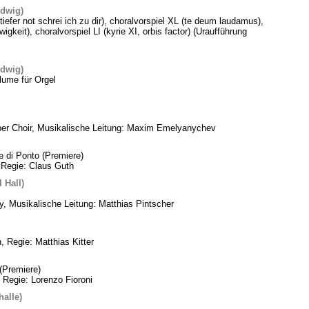
edwig)
 tiefer not schrei ich zu dir), choralvorspiel XL (te deum laudamus),
gkeit), choralvorspiel LI (kyrie XI, orbis factor) (Uraufführung
edwig)
lume für Orgel
ber Choir, Musikalische Leitung: Maxim Emelyanychev
e di Ponto (Premiere)
 Regie: Claus Guth
 Hall)
, Musikalische Leitung: Matthias Pintscher
, Regie: Matthias Kitter
(Premiere)
 Regie: Lorenzo Fioroni
alle)