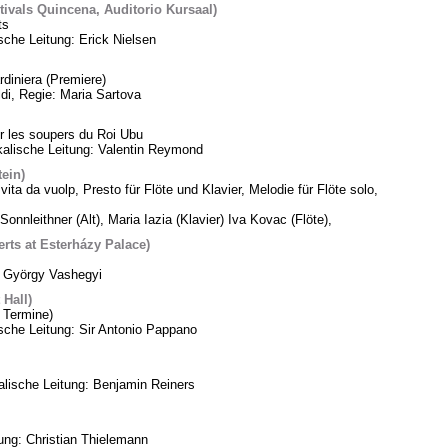
tivals Quincena, Auditorio Kursaal)
ts
sche Leitung: Erick Nielsen
diniera (Premiere)
di, Regie: Maria Sartova
 les soupers du Roi Ubu
alische Leitung: Valentin Reymond
tein)
vita da vuolp, Presto für Flöte und Klavier, Melodie für Flöte solo,
Sonnleithner (Alt), Maria Iazia (Klavier) Iva Kovac (Flöte),
ts at Esterházy Palace)
: György Vashegyi
Hall)
 Termine)
che Leitung: Sir Antonio Pappano
lische Leitung: Benjamin Reiners
tung: Christian Thielemann