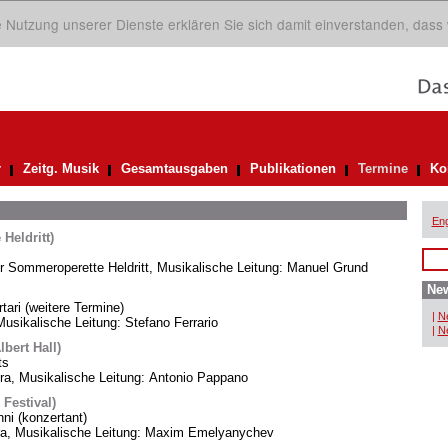
ie Nutzung unserer Dienste erklären Sie sich damit einverstanden, dass
r
Zeitg. Musik
Gesamtausgaben
Publikationen
Termine
Ko
Eng
Heldritt)
er Sommeroperette Heldritt, Musikalische Leitung: Manuel Grund
New
rtari (weitere Termine)
|
Ne
usikalische Leitung: Stefano Ferrario
|
Ne
bert Hall)
ts
, Musikalische Leitung: Antonio Pappano
 Festival)
i (konzertant)
ra, Musikalische Leitung: Maxim Emelyanychev