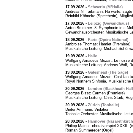
17.09.2026
-
Schwerin (M*Halle)
Andreas N. Tarkmann: Na warte, sagte 
Reinhild Köhncke (Sprecherin), Mitgli
17.09.2026
-
Leipzig (Gewandhaus)
Anton Bruckner: 8. Symphonie in c-Mol
Gewandhausorchester, Musikalische Le
18.09.2026
-
Paris (Opéra National)
Ambroise Thomas: Hamlet (Premiere)
Musikalische Leitung: Michael Schönwa
19.09.2026
-
Halle
Wolfgang Amadeus Mozart: Le nozze di
Musikalische Leitung: Andreas Wolf, Re
19.09.2026
-
Gateshead (The Sage)
Wolfgang Amadeus Mozart: Così fan tut
Royal Northern Sinfonia, Musikalische 
20.09.2026
-
London (Blackheath Hall
Georges Bizet: Carmen (Premiere)
Musikalische Leitung: Chris Stark, Reg
20.09.2026
-
Zürich (Tonhalle)
Dieter Ammann: Violation
Tonhalle-Orchester, Musikalische Leitu
20.09.2026
-
Hannover (Nazarethkirch
Philipp Maintz: choralvorspiel XXXIII (i
Roman Summereder (Orgel)