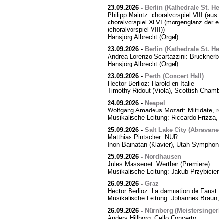
23.09.2026
-
Berlin (Kathedrale St. H
Philipp Maintz: choralvorspiel VIII (aus
choralvorspiel XLVI (morgenglanz der ewi
(choralvorspiel VIII))
Hansjörg Albrecht (Orgel)
23.09.2026
-
Berlin (Kathedrale St. H
Andrea Lorenzo Scartazzini: Brucknerb
Hansjörg Albrecht (Orgel)
23.09.2026
-
Perth (Concert Hall)
Hector Berlioz: Harold en Italie
Timothy Ridout (Viola), Scottish Cham
24.09.2026
-
Neapel
Wolfgang Amadeus Mozart: Mitridate, r
Musikalische Leitung: Riccardo Frizza,
25.09.2026
-
Salt Lake City (Abravanel
Matthias Pintscher: NUR
Inon Barnatan (Klavier), Utah Symphony
25.09.2026
-
Nordhausen
Jules Massenet: Werther (Premiere)
Musikalische Leitung: Jakub Przybicien
26.09.2026
-
Graz
Hector Berlioz: La damnation de Faust 
Musikalische Leitung: Johannes Braun,
26.09.2026
-
Nürnberg (Meistersingerh
Anders Hillborg: Cello Concerto