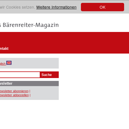
OK
 wir Cookies setzen.
Weitere Informationen
ntakt
lish
sletter
wsletter abonnieren
|
wsletter abbestellen
|