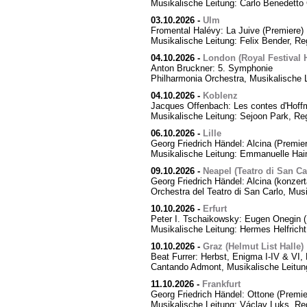
Musikalische Leitung: Carlo Benedetto 
03.10.2026
-
Ulm
Fromental Halévy: La Juive (Premiere)
Musikalische Leitung: Felix Bender, R
04.10.2026
-
London (Royal Festival H
Anton Bruckner: 5. Symphonie
Philharmonia Orchestra, Musikalische 
04.10.2026
-
Koblenz
Jacques Offenbach: Les contes d'Hoff
Musikalische Leitung: Sejoon Park, Reg
06.10.2026
-
Lille
Georg Friedrich Händel: Alcina (Premier
Musikalische Leitung: Emmanuelle Hai
09.10.2026
-
Neapel (Teatro di San Ca
Georg Friedrich Händel: Alcina (konzert
Orchestra del Teatro di San Carlo, Mus
10.10.2026
-
Erfurt
Peter I. Tschaikowsky: Eugen Onegin (
Musikalische Leitung: Hermes Helfricht
10.10.2026
-
Graz (Helmut List Halle)
Beat Furrer: Herbst, Enigma I-IV & VI
Cantando Admont, Musikalische Leitung
11.10.2026
-
Frankfurt
Georg Friedrich Händel: Ottone (Premie
Musikalische Leitung: Václav Luks, Re