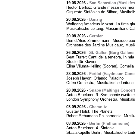
19.08.2026
-
San Sebastian (Musikfes
Hector Berlioz: Grande messe des mor
Orquesta Sinfónica de Bilbao, Musikali
20.08.2026
-
Danzig
Wolfgang Amadeus Mozart: La finta giar
Musikalische Leitung: Massimiliano Cal
20.08.2026
-
Cernier
Bernd Alois Zimmermann: Musique pour
Orchestre des Jardins Musicaux, Musik
26.08.2026
-
St. Gallen (Burg Gallens
Beat Furrer: Canti della tenebra, In mia 
Studie für Klavier
Elina Viluma-Helling (Sopran), Cornelia 
28.08.2026
-
Fertöd (Haydneum Concer
Joseph Haydn: Orlando Paladino
Orfeo Orchestra, Musikalische Leitung
28.08.2026
-
Snape (Maltings Concert 
Anton Bruckner: 9. Symphonie (weitere
London Symphony Orchestra, Musikalis
03.09.2026
-
Chemnitz
Gustav Holst: The Planets
Robert Schumann Philharmonie, Musika
08.09.2026
-
Berlin (Philharmonie)
Anton Bruckner: 4. Sinfonie
Staatskapelle Berlin, Musikalische Lei