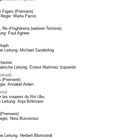
 Figaro (Premiere)
 Regie: Marta Pazos
 Re d’Inghilterra (weitere Termine)
tung: Paul Agnew
itaph
he Leitung: Michael Sanderling
chester
lische Leitung: Ernest Martínez Izquierdo
tival)
a (Premiere)
gie: Annabel Arden
nie)
 les soupers du Roi Ubu
 Leitung: Anja Bihlmaier
(Premiere)
Regie: Nora Bussenius
 Leitung: Herbert Blomstedt