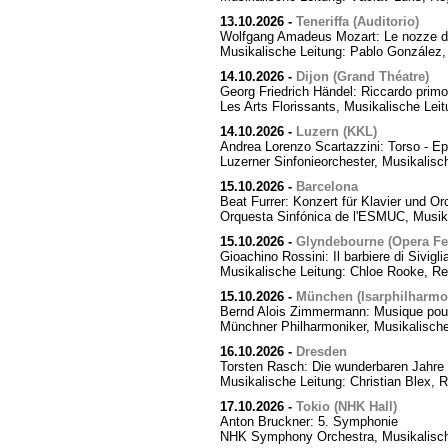
13.10.2026
-
Teneriffa (Auditorio)
Wolfgang Amadeus Mozart: Le nozze di
Musikalische Leitung: Pablo González,
14.10.2026
-
Dijon (Grand Théatre)
Georg Friedrich Händel: Riccardo primo,
Les Arts Florissants, Musikalische Lei
14.10.2026
-
Luzern (KKL)
Andrea Lorenzo Scartazzini: Torso - Ep
Luzerner Sinfonieorchester, Musikalisc
15.10.2026
-
Barcelona
Beat Furrer: Konzert für Klavier und Or
Orquesta Sinfónica de l'ESMUC, Musika
15.10.2026
-
Glyndebourne (Opera Fes
Gioachino Rossini: Il barbiere di Sivigli
Musikalische Leitung: Chloe Rooke, Re
15.10.2026
-
München (Isarphilharmo
Bernd Alois Zimmermann: Musique pour
Münchner Philharmoniker, Musikalische
16.10.2026
-
Dresden
Torsten Rasch: Die wunderbaren Jahre 
Musikalische Leitung: Christian Blex, 
17.10.2026
-
Tokio (NHK Hall)
Anton Bruckner: 5. Symphonie
NHK Symphony Orchestra, Musikalische