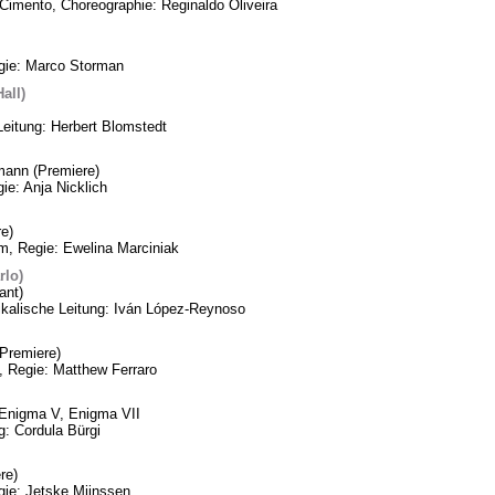
Cimento, Choreographie: Reginaldo Oliveira
egie: Marco Storman
all)
Leitung: Herbert Blomstedt
mann (Premiere)
ie: Anja Nicklich
e)
m, Regie: Ewelina Marciniak
rlo)
ant)
ikalische Leitung: Iván López-Reynoso
Premiere)
, Regie: Matthew Ferraro
, Enigma V, Enigma VII
: Cordula Bürgi
re)
gie: Jetske Mijnssen