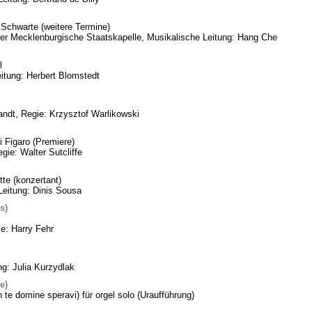
Schwarte (weitere Termine)
eder Mecklenburgische Staatskapelle, Musikalische Leitung: Hang Che
l
itung: Herbert Blomstedt
ndt, Regie: Krzysztof Warlikowski
 Figaro (Premiere)
gie: Walter Sutcliffe
te (konzertant)
Leitung: Dinis Sousa
s)
ie: Harry Fehr
ng: Julia Kurzydlak
e)
n te domine speravi) für orgel solo (Uraufführung)