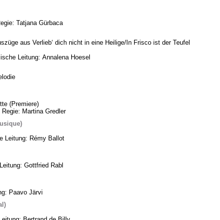
Regie: Tatjana Gürbaca
üge aus Verlieb‘ dich nicht in eine Heilige/In Frisco ist der Teufel
ische Leitung: Annalena Hoesel
lodie
te (Premiere)
 Regie: Martina Gredler
usique)
he Leitung: Rémy Ballot
eitung: Gottfried Rabl
ng: Paavo Järvi
l)
eitung: Bertrand de Billy