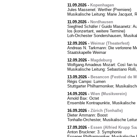
11.09.2026
-
Kopenhagen
Jules Massenet: Werther (Premiere)
Musikalische Leitung: Marie Jacquot, 
11.09.2026
-
Nordhausen
Siegfried Schäfer / Guido Masanetz: Ausz
los (konzertant, weitere Termine)
Loh-Orchester Sondershausen, Musikal
12.09.2026
-
Weimar (Theaterfest)
Andreas N. Tarkmann: Die verlorene Me
Staatskapelle Weimar
12.09.2026
-
Magdeburg
Wolfgang Amadeus Mozart: Così fan tut
Musikalische Leitung: Sebastiano Rolli,
13.09.2026
-
Besancon (Festival de M
Régis Campo: Lumen
Stuttgarter Philharmoniker, Musikalisc
14.09.2026
-
Wien (Musikverein)
Arnold Bax: Octet
Ensemble Kontrapunkte, Musikalische L
16.09.2026
-
Zürich (Tonhalle)
Dieter Ammann: Boost
Tonhalle-Orchester, Musikalische Leitu
17.09.2026
-
Essen (Alfried Krupp Saa
Anton Bruckner: 3. Symphonie
Essener Philharmoniker, Musikalische L