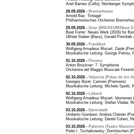
Ariel Barnes (Cello), Nürnberger Symph
28.09.2026
-
Bremerhaven
Arnold Bax: Tintagel
Philharmonisches Orchester Bremerhave
29.09.2026
-
Graz (BRUSEUM/Neue Ga
Beat Furrer: Neues Werk (2026) für Ba
Ulfried Staber (Bass), Gerald Preinfal
30.09.2026
-
Frankfurt
Wolfgang Amadeus Mozart: Zaide (Prem
Musikalische Leitung: George Petrou, 
01.10.2026
-
Florenz
Anton Bruckner: 7. Symphonie
Orchestra del Maggio Musicale Fiorent
02.10.2026
-
Valencia (Palau de les Ar
Georges Bizet: Carmen (Premiere)
Musikalische Leitung: Michele Spotti, 
02.10.2026
-
Lübeck
Wolfgang Amadeus Mozart: Idomeneo (
Musikalische Leitung: Stefan Vladar, 
03.10.2026
-
Darmstadt
Umberto Giordano: Andrea Chénier (Pre
Musikalische Leitung: Daniel Cohen, R
03.10.2026
-
Palermo (Teatro Massim
Peter I. Tschaikowsky: Dornröschen (P