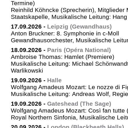
Termine)
Reinhild Köhncke (Sprecherin), Mitglieder
Staatskapelle, Musikalische Leitung: Han
17.09.2026
-
Leipzig (Gewandhaus)
Anton Bruckner: 8. Symphonie in c-Moll
Gewandhausorchester, Musikalische Leitun
18.09.2026
-
Paris (Opéra National)
Ambroise Thomas: Hamlet (Premiere)
Musikalische Leitung: Michael Schönwandt
Warlikowski
19.09.2026
-
Halle
Wolfgang Amadeus Mozart: Le nozze di Fi
Musikalische Leitung: Andreas Wolf, Regie:
19.09.2026
-
Gateshead (The Sage)
Wolfgang Amadeus Mozart: Così fan tutte (
Royal Northern Sinfonia, Musikalische Lei
20.09.2026
-
London (Blackheath Halls)