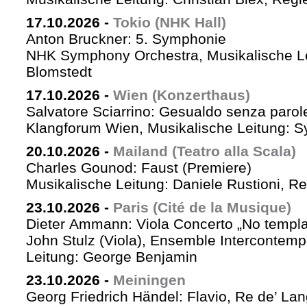
17.10.2026
-
Tokio (NHK Hall)
Anton Bruckner: 5. Symphonie
NHK Symphony Orchestra, Musikalische Le
Blomstedt
17.10.2026
-
Wien (Konzerthaus)
Salvatore Sciarrino: Gesualdo senza parol
Klangforum Wien, Musikalische Leitung: S
20.10.2026
-
Mailand (Teatro alla Scala)
Charles Gounod: Faust (Premiere)
Musikalische Leitung: Daniele Rustioni, R
23.10.2026
-
Paris (Cité de la Musique)
Dieter Ammann: Viola Concerto „No templa
John Stulz (Viola), Ensemble Intercontemp
Leitung: George Benjamin
23.10.2026
-
Meiningen
Georg Friedrich Händel: Flavio, Re de’ La