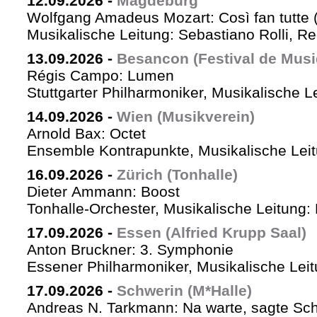
12.09.2026
-
Magdeburg
Wolfgang Amadeus Mozart: Così fan tutte 
Musikalische Leitung: Sebastiano Rolli, Re
13.09.2026
-
Besancon (Festival de Musi
Régis Campo: Lumen
Stuttgarter Philharmoniker, Musikalische L
14.09.2026
-
Wien (Musikverein)
Arnold Bax: Octet
Ensemble Kontrapunkte, Musikalische Leitu
16.09.2026
-
Zürich (Tonhalle)
Dieter Ammann: Boost
Tonhalle-Orchester, Musikalische Leitung:
17.09.2026
-
Essen (Alfried Krupp Saal)
Anton Bruckner: 3. Symphonie
Essener Philharmoniker, Musikalische Leitu
17.09.2026
-
Schwerin (M*Halle)
Andreas N. Tarkmann: Na warte, sagte Sch