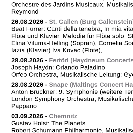
Orchestre des Jardins Musicaux, Musikalis
Reymond
26.08.2026
-
St. Gallen (Burg Gallenstein
Beat Furrer: Canti della tenebra, In mia vit
Flöte und Klavier, Melodie für Flöte solo, St
Elina Viluma-Helling (Sopran), Cornelia Son
Iazia (Klavier) Iva Kovac (Flöte),
28.08.2026
-
Fertöd (Haydneum Concerts 
Joseph Haydn: Orlando Paladino
Orfeo Orchestra, Musikalische Leitung: G
28.08.2026
-
Snape (Maltings Concert Hal
Anton Bruckner: 9. Symphonie (weitere Te
London Symphony Orchestra, Musikalische 
Pappano
03.09.2026
-
Chemnitz
Gustav Holst: The Planets
Robert Schumann Philharmonie, Musikalis