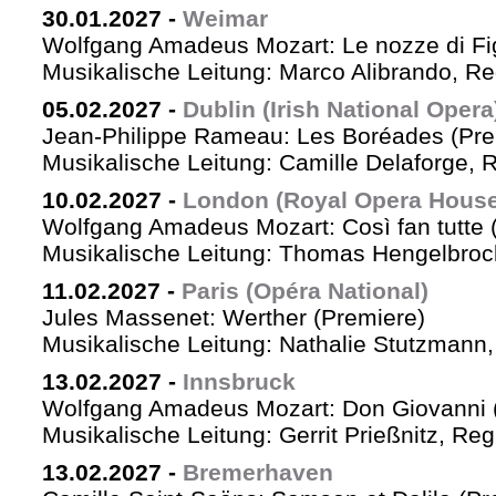
30.01.2027
-
Weimar
Wolfgang Amadeus Mozart: Le nozze di Fi
Musikalische Leitung: Marco Alibrando, R
05.02.2027
-
Dublin (Irish National Opera
Jean-Philippe Rameau: Les Boréades (Pre
Musikalische Leitung: Camille Delaforge, R
10.02.2027
-
London (Royal Opera House
Wolfgang Amadeus Mozart: Così fan tutte 
Musikalische Leitung: Thomas Hengelbrock
11.02.2027
-
Paris (Opéra National)
Jules Massenet: Werther (Premiere)
Musikalische Leitung: Nathalie Stutzmann
13.02.2027
-
Innsbruck
Wolfgang Amadeus Mozart: Don Giovanni 
Musikalische Leitung: Gerrit Prießnitz, Re
13.02.2027
-
Bremerhaven