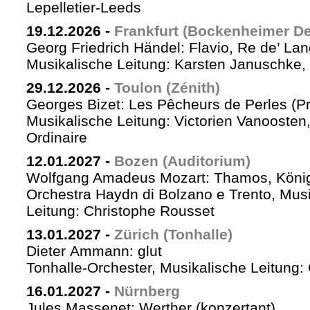
Lepelletier-Leeds
19.12.2026
-
Frankfurt (Bockenheimer De
Georg Friedrich Händel: Flavio, Re de’ La
Musikalische Leitung: Karsten Januschke,
29.12.2026
-
Toulon (Zénith)
Georges Bizet: Les Pêcheurs de Perles (P
Musikalische Leitung: Victorien Vanoosten,
Ordinaire
12.01.2027
-
Bozen (Auditorium)
Wolfgang Amadeus Mozart: Thamos, König
Orchestra Haydn di Bolzano e Trento, Mus
Leitung: Christophe Rousset
13.01.2027
-
Zürich (Tonhalle)
Dieter Ammann: glut
Tonhalle-Orchester, Musikalische Leitung
16.01.2027
-
Nürnberg
Jules Massenet: Werther (konzertant)