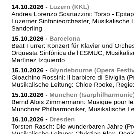
14.10.2026
-
Luzern (KKL)
Andrea Lorenzo Scartazzini: Torso - Epita
Luzerner Sinfonieorchester, Musikalische 
Sanderling
15.10.2026
-
Barcelona
Beat Furrer: Konzert für Klavier und Orches
Orquesta Sinfónica de l'ESMUC, Musikalis
Martínez Izquierdo
15.10.2026
-
Glyndebourne (Opera Festiv
Gioachino Rossini: Il barbiere di Siviglia (
Musikalische Leitung: Chloe Rooke, Regie
15.10.2026
-
München (Isarphilharmonie
Bernd Alois Zimmermann: Musique pour le
Münchner Philharmoniker, Musikalische Lei
16.10.2026
-
Dresden
Torsten Rasch: Die wunderbaren Jahre (Pr
Musikalische Leitung: Christian Blex, Reg