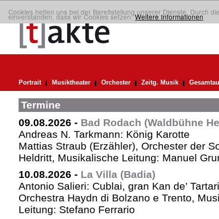
Cookies helfen uns bei der Bereitstellung unserer Dienste. Durch di
einverstanden, dass wir Cookies setzen.
Weitere Informationen
Portrait
Musiktheater
Orchester
Zeitg. Musik
Gesamtau
Termine
09.08.2026
-
Bad Rodach (Waldbühne Held
Andreas N. Tarkmann: König Karotte
Mattias Straub (Erzähler), Orchester der 
Heldritt, Musikalische Leitung: Manuel Gru
10.08.2026
-
La Villa (Badia)
Antonio Salieri: Cublai, gran Kan de’ Tartar
Orchestra Haydn di Bolzano e Trento, Mus
Leitung: Stefano Ferrario