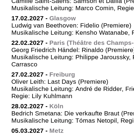
Camille Saint-Saëns: Samson et Dalila (Pr
Musikalische Leitung: Marco Comin, Regie
17.02.2027
-
Glasgow
Ludwig van Beethoven: Fidelio (Premiere)
Musikalische Leitung: Kensho Watanabe, R
22.02.2027
-
Paris (Théâtre des Champs-
Georg Friedrich Händel: Rinaldo (Premiere
Musikalische Leitung: Philippe Jaroussky, 
Carrasco
27.02.2027
-
Freiburg
Oliver Leith: Last Days (Premiere)
Musikalische Leitung: André de Ridder, Fr
Regie: Lily Kuhlmann
28.02.2027
-
Köln
Bedrich Smetana: Die verkaufte Braut (Pre
Musikalische Leitung: Tómas Netopil, Regi
05.03.2027
-
Metz