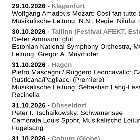
29.10.2026
-
Klagenfurt
Wolfgang Amadeus Mozart: Così fan tutte 
Musikalische Leitung: N.N., Regie: Nilufar
30.10.2026
-
Tallinn (Festival AFEKT, Est
Dieter Ammann: glut
Estonian National Symphony Orchestra, M
Leitung: Gregor A. Mayrhofer
31.10.2026
-
Hagen
Pietro Mascagni / Ruggero Leoncavallo: Ca
Rusticana/Pagliacci (Premiere)
Musikalische Leitung: Sebastian Lang-Les
Recinella
31.10.2026
-
Düsseldorf
Peter I. Tschaikowsky: Schwanensee
Camerata Louis Spohr, Musikalische Leitu
Fugelsang
31.10.2026
-
Coburg (Globe)