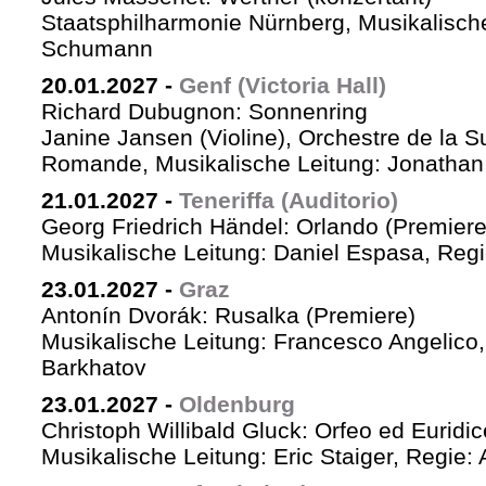
Staatsphilharmonie Nürnberg, Musikalische
Schumann
20.01.2027
-
Genf (Victoria Hall)
Richard Dubugnon: Sonnenring
Janine Jansen (Violine), Orchestre de la S
Romande, Musikalische Leitung: Jonathan
21.01.2027
-
Teneriffa (Auditorio)
Georg Friedrich Händel: Orlando (Premiere
Musikalische Leitung: Daniel Espasa, Regie
23.01.2027
-
Graz
Antonín Dvorák: Rusalka (Premiere)
Musikalische Leitung: Francesco Angelico,
Barkhatov
23.01.2027
-
Oldenburg
Christoph Willibald Gluck: Orfeo ed Euridi
Musikalische Leitung: Eric Staiger, Regie: