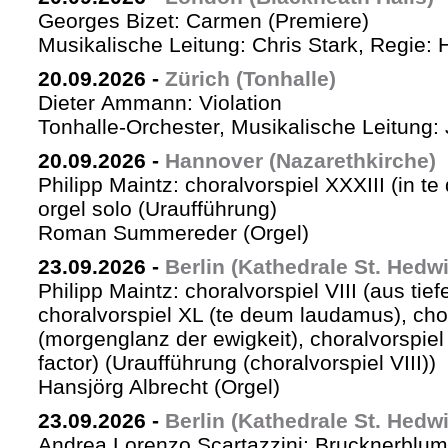
Georges Bizet: Carmen (Premiere)
Musikalische Leitung: Chris Stark, Regie: 
20.09.2026
-
Zürich (Tonhalle)
Dieter Ammann: Violation
Tonhalle-Orchester, Musikalische Leitung: 
20.09.2026
-
Hannover (Nazarethkirche)
Philipp Maintz: choralvorspiel XXXIII (in te
orgel solo (Uraufführung)
Roman Summereder (Orgel)
23.09.2026
-
Berlin (Kathedrale St. Hedw
Philipp Maintz: choralvorspiel VIII (aus tiefe
choralvorspiel XL (te deum laudamus), cho
(morgenglanz der ewigkeit), choralvorspiel L
factor) (Uraufführung (choralvorspiel VIII))
Hansjörg Albrecht (Orgel)
23.09.2026
-
Berlin (Kathedrale St. Hedw
Andrea Lorenzo Scartazzini: Brucknerblum