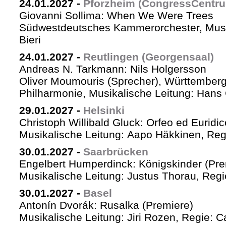
24.01.2027
-
Pforzheim (CongressCentr
Giovanni Sollima: When We Were Trees
Südwestdeutsches Kammerorchester, Musik
Bieri
24.01.2027
-
Reutlingen (Georgensaal)
Andreas N. Tarkmann: Nils Holgersson
Oliver Moumouris (Sprecher), Württember
Philharmonie, Musikalische Leitung: Hans 
29.01.2027
-
Helsinki
Christoph Willibald Gluck: Orfeo ed Euridi
Musikalische Leitung: Aapo Häkkinen, Reg
30.01.2027
-
Saarbrücken
Engelbert Humperdinck: Königskinder (Pre
Musikalische Leitung: Justus Thorau, Reg
30.01.2027
-
Basel
Antonín Dvorák: Rusalka (Premiere)
Musikalische Leitung: Jiri Rozen, Regie: Ca