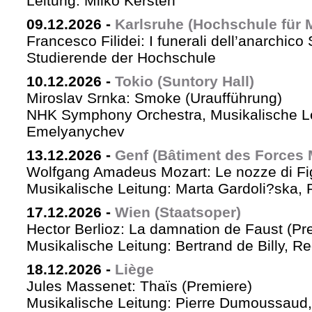
Leitung: Milko Kersten
09.12.2026
-
Karlsruhe (Hochschule für 
Francesco Filidei: I funerali dell’anarchico 
Studierende der Hochschule
10.12.2026
-
Tokio (Suntory Hall)
Miroslav Srnka: Smoke (Uraufführung)
NHK Symphony Orchestra, Musikalische L
Emelyanychev
13.12.2026
-
Genf (Bâtiment des Forces 
Wolfgang Amadeus Mozart: Le nozze di Fi
Musikalische Leitung: Marta Gardoli?ska, 
17.12.2026
-
Wien (Staatsoper)
Hector Berlioz: La damnation de Faust (Pr
Musikalische Leitung: Bertrand de Billy, Re
18.12.2026
-
Liège
Jules Massenet: Thaïs (Premiere)
Musikalische Leitung: Pierre Dumoussaud, 