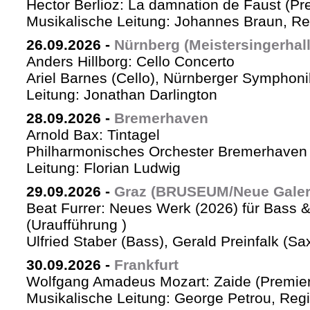
Hector Berlioz: La damnation de Faust (Pr
Musikalische Leitung: Johannes Braun, Re
26.09.2026
-
Nürnberg (Meistersingerhall
Anders Hillborg: Cello Concerto
Ariel Barnes (Cello), Nürnberger Symphoni
Leitung: Jonathan Darlington
28.09.2026
-
Bremerhaven
Arnold Bax: Tintagel
Philharmonisches Orchester Bremerhaven 
Leitung: Florian Ludwig
29.09.2026
-
Graz (BRUSEUM/Neue Galer
Beat Furrer: Neues Werk (2026) für Bass 
(Uraufführung )
Ulfried Staber (Bass), Gerald Preinfalk (S
30.09.2026
-
Frankfurt
Wolfgang Amadeus Mozart: Zaide (Premie
Musikalische Leitung: George Petrou, Reg