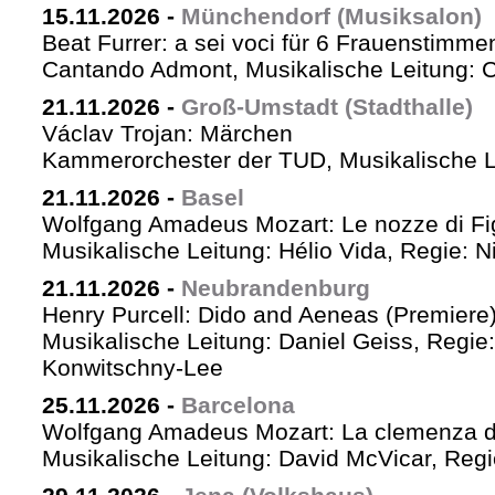
15.11.2026
-
Münchendorf (Musiksalon)
Beat Furrer: a sei voci für 6 Frauenstimme
Cantando Admont, Musikalische Leitung: C
21.11.2026
-
Groß-Umstadt (Stadthalle)
Václav Trojan: Märchen
Kammerorchester der TUD, Musikalische Le
21.11.2026
-
Basel
Wolfgang Amadeus Mozart: Le nozze di Fi
Musikalische Leitung: Hélio Vida, Regie: 
21.11.2026
-
Neubrandenburg
Henry Purcell: Dido and Aeneas (Premiere
Musikalische Leitung: Daniel Geiss, Regie
Konwitschny-Lee
25.11.2026
-
Barcelona
Wolfgang Amadeus Mozart: La clemenza di
Musikalische Leitung: David McVicar, Reg