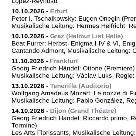
López-Reynoso
10.10.2026
-
Erfurt
Peter I. Tschaikowsky: Eugen Onegin (Pre
Musikalische Leitung: Hermes Helfricht, R
10.10.2026
-
Graz (Helmut List Halle)
Beat Furrer: Herbst, Enigma I-IV & VI, Eni
Cantando Admont, Musikalische Leitung: C
11.10.2026
-
Frankfurt
Georg Friedrich Händel: Ottone (Premiere)
Musikalische Leitung: Václav Luks, Regie:
13.10.2026
-
Teneriffa (Auditorio)
Wolfgang Amadeus Mozart: Le nozze di Fi
Musikalische Leitung: Pablo González, Re
14.10.2026
-
Dijon (Grand Théatre)
Georg Friedrich Händel: Riccardo primo, Re 
Termine)
Les Arts Florissants, Musikalische Leitun