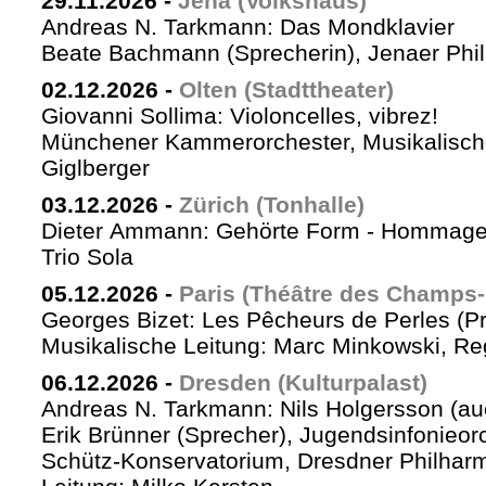
29.11.2026
-
Jena (Volkshaus)
Andreas N. Tarkmann: Das Mondklavier
Beate Bachmann (Sprecherin), Jenaer Phi
02.12.2026
-
Olten (Stadttheater)
Giovanni Sollima: Violoncelles, vibrez!
Münchener Kammerorchester, Musikalische
Giglberger
03.12.2026
-
Zürich (Tonhalle)
Dieter Ammann: Gehörte Form - Hommag
Trio Sola
05.12.2026
-
Paris (Théâtre des Champs-
Georges Bizet: Les Pêcheurs de Perles (P
Musikalische Leitung: Marc Minkowski, Reg
06.12.2026
-
Dresden (Kulturpalast)
Andreas N. Tarkmann: Nils Holgersson (au
Erik Brünner (Sprecher), Jugendsinfonieorc
Schütz-Konservatorium, Dresdner Philhar