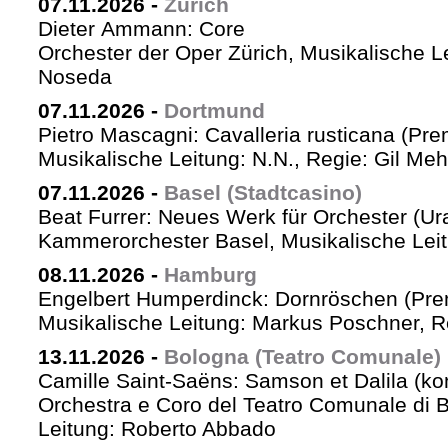
07.11.2026
-
Zürich
Dieter Ammann: Core
Orchester der Oper Zürich, Musikalische L
Noseda
07.11.2026
-
Dortmund
Pietro Mascagni: Cavalleria rusticana (Pre
Musikalische Leitung: N.N., Regie: Gil Me
07.11.2026
-
Basel (Stadtcasino)
Beat Furrer: Neues Werk für Orchester (Ur
Kammerorchester Basel, Musikalische Leit
08.11.2026
-
Hamburg
Engelbert Humperdinck: Dornröschen (Pre
Musikalische Leitung: Markus Poschner, 
13.11.2026
-
Bologna (Teatro Comunale)
Camille Saint-Saëns: Samson et Dalila (ko
Orchestra e Coro del Teatro Comunale di B
Leitung: Roberto Abbado