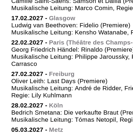
Camille Saint-Saëns: Samson et Dalila (Pr
Musikalische Leitung: Marco Comin, Regie
17.02.2027
-
Glasgow
Ludwig van Beethoven: Fidelio (Premiere)
Musikalische Leitung: Kensho Watanabe, R
22.02.2027
-
Paris (Théâtre des Champs-
Georg Friedrich Händel: Rinaldo (Premiere
Musikalische Leitung: Philippe Jaroussky, 
Carrasco
27.02.2027
-
Freiburg
Oliver Leith: Last Days (Premiere)
Musikalische Leitung: André de Ridder, Fr
Regie: Lily Kuhlmann
28.02.2027
-
Köln
Bedrich Smetana: Die verkaufte Braut (Pre
Musikalische Leitung: Tómas Netopil, Regi
05.03.2027
-
Metz