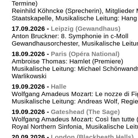
Termine)
Reinhild Köhncke (Sprecherin), Mitglieder
Staatskapelle, Musikalische Leitung: Han
17.09.2026
-
Leipzig (Gewandhaus)
Anton Bruckner: 8. Symphonie in c-Moll
Gewandhausorchester, Musikalische Leitun
18.09.2026
-
Paris (Opéra National)
Ambroise Thomas: Hamlet (Premiere)
Musikalische Leitung: Michael Schönwandt
Warlikowski
19.09.2026
-
Halle
Wolfgang Amadeus Mozart: Le nozze di Fi
Musikalische Leitung: Andreas Wolf, Regie:
19.09.2026
-
Gateshead (The Sage)
Wolfgang Amadeus Mozart: Così fan tutte (
Royal Northern Sinfonia, Musikalische Lei
20.09.2026
-
London (Blackheath Halls)