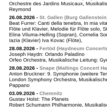
Orchestre des Jardins Musicaux, Musikalis
Reymond
26.08.2026
-
St. Gallen (Burg Gallenstein
Beat Furrer: Canti della tenebra, In mia vit
Flöte und Klavier, Melodie für Flöte solo, St
Elina Viluma-Helling (Sopran), Cornelia Son
Iazia (Klavier) Iva Kovac (Flöte),
28.08.2026
-
Fertöd (Haydneum Concerts 
Joseph Haydn: Orlando Paladino
Orfeo Orchestra, Musikalische Leitung: G
28.08.2026
-
Snape (Maltings Concert Hal
Anton Bruckner: 9. Symphonie (weitere Te
London Symphony Orchestra, Musikalische 
Pappano
03.09.2026
-
Chemnitz
Gustav Holst: The Planets
Robert Schumann Philharmonie, Musikalis