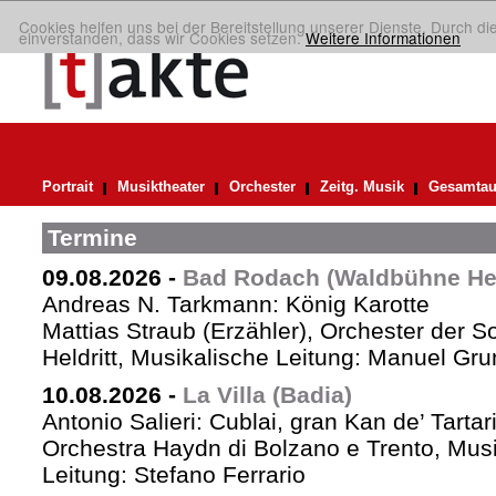
Cookies helfen uns bei der Bereitstellung unserer Dienste. Durch di
einverstanden, dass wir Cookies setzen.
Weitere Informationen
Portrait
Musiktheater
Orchester
Zeitg. Musik
Gesamtau
Termine
09.08.2026
-
Bad Rodach (Waldbühne Held
Andreas N. Tarkmann: König Karotte
Mattias Straub (Erzähler), Orchester der 
Heldritt, Musikalische Leitung: Manuel Gru
10.08.2026
-
La Villa (Badia)
Antonio Salieri: Cublai, gran Kan de’ Tartar
Orchestra Haydn di Bolzano e Trento, Mus
Leitung: Stefano Ferrario