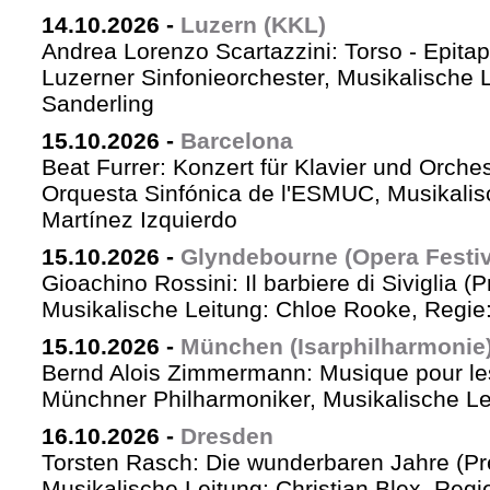
14.10.2026
-
Luzern (KKL)
Andrea Lorenzo Scartazzini: Torso - Epita
Luzerner Sinfonieorchester, Musikalische 
Sanderling
15.10.2026
-
Barcelona
Beat Furrer: Konzert für Klavier und Orches
Orquesta Sinfónica de l'ESMUC, Musikalis
Martínez Izquierdo
15.10.2026
-
Glyndebourne (Opera Festiv
Gioachino Rossini: Il barbiere di Siviglia (
Musikalische Leitung: Chloe Rooke, Regie
15.10.2026
-
München (Isarphilharmonie
Bernd Alois Zimmermann: Musique pour le
Münchner Philharmoniker, Musikalische Lei
16.10.2026
-
Dresden
Torsten Rasch: Die wunderbaren Jahre (Pr
Musikalische Leitung: Christian Blex, Reg