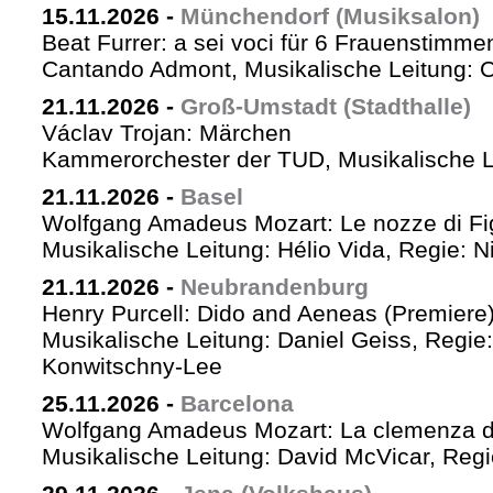
15.11.2026
-
Münchendorf (Musiksalon)
Beat Furrer: a sei voci für 6 Frauenstimme
Cantando Admont, Musikalische Leitung: C
21.11.2026
-
Groß-Umstadt (Stadthalle)
Václav Trojan: Märchen
Kammerorchester der TUD, Musikalische Le
21.11.2026
-
Basel
Wolfgang Amadeus Mozart: Le nozze di Fi
Musikalische Leitung: Hélio Vida, Regie: 
21.11.2026
-
Neubrandenburg
Henry Purcell: Dido and Aeneas (Premiere
Musikalische Leitung: Daniel Geiss, Regie
Konwitschny-Lee
25.11.2026
-
Barcelona
Wolfgang Amadeus Mozart: La clemenza di
Musikalische Leitung: David McVicar, Reg