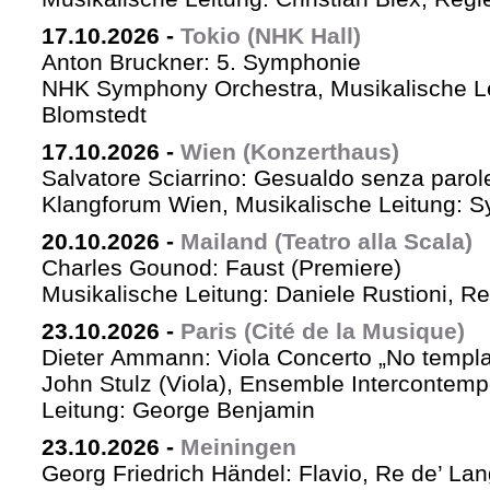
17.10.2026
-
Tokio (NHK Hall)
Anton Bruckner: 5. Symphonie
NHK Symphony Orchestra, Musikalische Le
Blomstedt
17.10.2026
-
Wien (Konzerthaus)
Salvatore Sciarrino: Gesualdo senza parol
Klangforum Wien, Musikalische Leitung: S
20.10.2026
-
Mailand (Teatro alla Scala)
Charles Gounod: Faust (Premiere)
Musikalische Leitung: Daniele Rustioni, R
23.10.2026
-
Paris (Cité de la Musique)
Dieter Ammann: Viola Concerto „No templa
John Stulz (Viola), Ensemble Intercontemp
Leitung: George Benjamin
23.10.2026
-
Meiningen
Georg Friedrich Händel: Flavio, Re de’ La