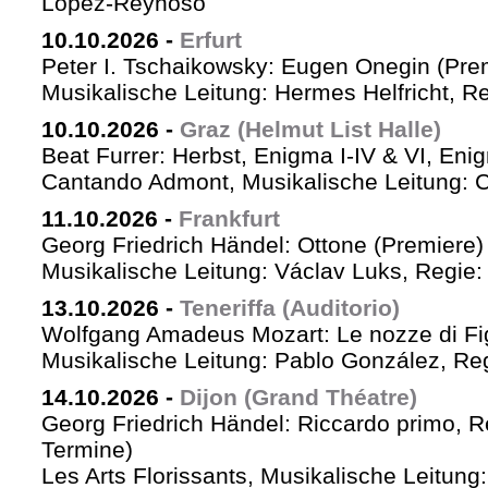
López-Reynoso
10.10.2026
-
Erfurt
Peter I. Tschaikowsky: Eugen Onegin (Pre
Musikalische Leitung: Hermes Helfricht, R
10.10.2026
-
Graz (Helmut List Halle)
Beat Furrer: Herbst, Enigma I-IV & VI, Eni
Cantando Admont, Musikalische Leitung: C
11.10.2026
-
Frankfurt
Georg Friedrich Händel: Ottone (Premiere)
Musikalische Leitung: Václav Luks, Regie:
13.10.2026
-
Teneriffa (Auditorio)
Wolfgang Amadeus Mozart: Le nozze di Fi
Musikalische Leitung: Pablo González, Re
14.10.2026
-
Dijon (Grand Théatre)
Georg Friedrich Händel: Riccardo primo, Re 
Termine)
Les Arts Florissants, Musikalische Leitun