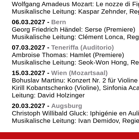
Wolfgang Amadeus Mozart: Le nozze di Fi
Musikalische Leitung: Kaspar Zehnder, Re
06.03.2027
-
Bern
Georg Friedrich Händel: Serse (Premiere)
Musikalische Leitung: Clément Lonca, Regi
07.03.2027
-
Teneriffa (Auditorio)
Ambroise Thomas: Hamlet (Premiere)
Musikalische Leitung: Seok-Won Hong, Reg
15.03.2027
-
Wien (Mozartsaal)
Bohuslav Martinu: Konzert Nr. 2 für Violin
Kirill Kobantschenko (Violine), Sinfonia A
Leitung: David Holzinger
20.03.2027
-
Augsburg
Christoph Willibald Gluck: Iphigénie en Aul
Musikalische Leitung: Ivan Demidov, Regie