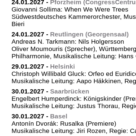
24.01.2027
-
Pforzheim (CongressCentr
Giovanni Sollima: When We Were Trees
Südwestdeutsches Kammerorchester, Musik
Bieri
24.01.2027
-
Reutlingen (Georgensaal)
Andreas N. Tarkmann: Nils Holgersson
Oliver Moumouris (Sprecher), Württember
Philharmonie, Musikalische Leitung: Hans 
29.01.2027
-
Helsinki
Christoph Willibald Gluck: Orfeo ed Euridi
Musikalische Leitung: Aapo Häkkinen, Reg
30.01.2027
-
Saarbrücken
Engelbert Humperdinck: Königskinder (Pre
Musikalische Leitung: Justus Thorau, Reg
30.01.2027
-
Basel
Antonín Dvorák: Rusalka (Premiere)
Musikalische Leitung: Jiri Rozen, Regie: Ca