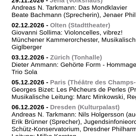
29.11.2026
-
Jena (Volkshaus)
Andreas N. Tarkmann: Das Mondklavier
Beate Bachmann (Sprecherin), Jenaer Phi
02.12.2026
-
Olten (Stadttheater)
Giovanni Sollima: Violoncelles, vibrez!
Münchener Kammerorchester, Musikalische
Giglberger
03.12.2026
-
Zürich (Tonhalle)
Dieter Ammann: Gehörte Form - Hommag
Trio Sola
05.12.2026
-
Paris (Théâtre des Champs-
Georges Bizet: Les Pêcheurs de Perles (P
Musikalische Leitung: Marc Minkowski, Reg
06.12.2026
-
Dresden (Kulturpalast)
Andreas N. Tarkmann: Nils Holgersson (au
Erik Brünner (Sprecher), Jugendsinfonieorc
Schütz-Konservatorium, Dresdner Philhar