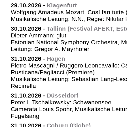
29.10.2026
-
Klagenfurt
Wolfgang Amadeus Mozart: Così fan tutte 
Musikalische Leitung: N.N., Regie: Nilufar
30.10.2026
-
Tallinn (Festival AFEKT, Est
Dieter Ammann: glut
Estonian National Symphony Orchestra, M
Leitung: Gregor A. Mayrhofer
31.10.2026
-
Hagen
Pietro Mascagni / Ruggero Leoncavallo: Ca
Rusticana/Pagliacci (Premiere)
Musikalische Leitung: Sebastian Lang-Les
Recinella
31.10.2026
-
Düsseldorf
Peter I. Tschaikowsky: Schwanensee
Camerata Louis Spohr, Musikalische Leitu
Fugelsang
31.10.2026
-
Coburg (Globe)