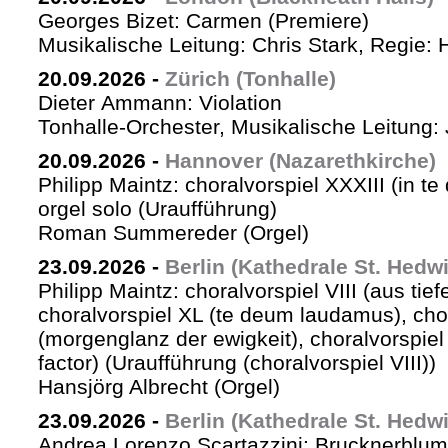
Georges Bizet: Carmen (Premiere)
Musikalische Leitung: Chris Stark, Regie: 
20.09.2026
-
Zürich (Tonhalle)
Dieter Ammann: Violation
Tonhalle-Orchester, Musikalische Leitung: 
20.09.2026
-
Hannover (Nazarethkirche)
Philipp Maintz: choralvorspiel XXXIII (in te
orgel solo (Uraufführung)
Roman Summereder (Orgel)
23.09.2026
-
Berlin (Kathedrale St. Hedw
Philipp Maintz: choralvorspiel VIII (aus tiefe
choralvorspiel XL (te deum laudamus), cho
(morgenglanz der ewigkeit), choralvorspiel L
factor) (Uraufführung (choralvorspiel VIII))
Hansjörg Albrecht (Orgel)
23.09.2026
-
Berlin (Kathedrale St. Hedw
Andrea Lorenzo Scartazzini: Brucknerblum