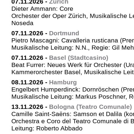
07.11.2026
-
Zürich
Dieter Ammann: Core
Orchester der Oper Zürich, Musikalische L
Noseda
07.11.2026
-
Dortmund
Pietro Mascagni: Cavalleria rusticana (Pre
Musikalische Leitung: N.N., Regie: Gil Me
07.11.2026
-
Basel (Stadtcasino)
Beat Furrer: Neues Werk für Orchester (Ur
Kammerorchester Basel, Musikalische Leit
08.11.2026
-
Hamburg
Engelbert Humperdinck: Dornröschen (Pre
Musikalische Leitung: Markus Poschner, 
13.11.2026
-
Bologna (Teatro Comunale)
Camille Saint-Saëns: Samson et Dalila (ko
Orchestra e Coro del Teatro Comunale di B
Leitung: Roberto Abbado