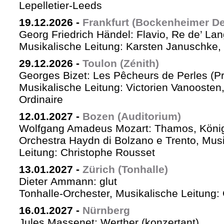
Lepelletier-Leeds
19.12.2026
-
Frankfurt (Bockenheimer De
Georg Friedrich Händel: Flavio, Re de’ La
Musikalische Leitung: Karsten Januschke,
29.12.2026
-
Toulon (Zénith)
Georges Bizet: Les Pêcheurs de Perles (P
Musikalische Leitung: Victorien Vanoosten,
Ordinaire
12.01.2027
-
Bozen (Auditorium)
Wolfgang Amadeus Mozart: Thamos, König
Orchestra Haydn di Bolzano e Trento, Mus
Leitung: Christophe Rousset
13.01.2027
-
Zürich (Tonhalle)
Dieter Ammann: glut
Tonhalle-Orchester, Musikalische Leitung
16.01.2027
-
Nürnberg
Jules Massenet: Werther (konzertant)