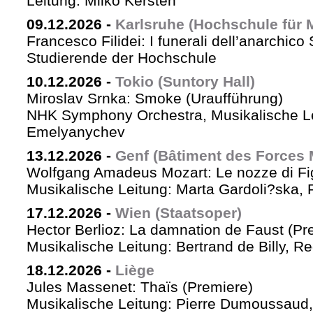
Leitung: Milko Kersten
09.12.2026
-
Karlsruhe (Hochschule für 
Francesco Filidei: I funerali dell’anarchico 
Studierende der Hochschule
10.12.2026
-
Tokio (Suntory Hall)
Miroslav Srnka: Smoke (Uraufführung)
NHK Symphony Orchestra, Musikalische L
Emelyanychev
13.12.2026
-
Genf (Bâtiment des Forces 
Wolfgang Amadeus Mozart: Le nozze di Fi
Musikalische Leitung: Marta Gardoli?ska, 
17.12.2026
-
Wien (Staatsoper)
Hector Berlioz: La damnation de Faust (Pr
Musikalische Leitung: Bertrand de Billy, Re
18.12.2026
-
Liège
Jules Massenet: Thaïs (Premiere)
Musikalische Leitung: Pierre Dumoussaud, 