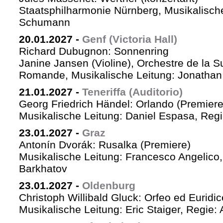
Staatsphilharmonie Nürnberg, Musikalische
Schumann
20.01.2027
-
Genf (Victoria Hall)
Richard Dubugnon: Sonnenring
Janine Jansen (Violine), Orchestre de la S
Romande, Musikalische Leitung: Jonathan
21.01.2027
-
Teneriffa (Auditorio)
Georg Friedrich Händel: Orlando (Premiere
Musikalische Leitung: Daniel Espasa, Regie
23.01.2027
-
Graz
Antonín Dvorák: Rusalka (Premiere)
Musikalische Leitung: Francesco Angelico,
Barkhatov
23.01.2027
-
Oldenburg
Christoph Willibald Gluck: Orfeo ed Euridi
Musikalische Leitung: Eric Staiger, Regie: