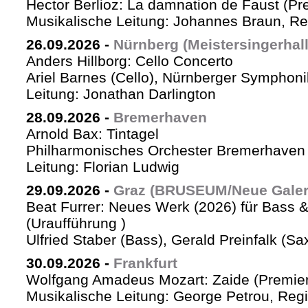
Hector Berlioz: La damnation de Faust (Pr
Musikalische Leitung: Johannes Braun, Re
26.09.2026
-
Nürnberg (Meistersingerhall
Anders Hillborg: Cello Concerto
Ariel Barnes (Cello), Nürnberger Symphoni
Leitung: Jonathan Darlington
28.09.2026
-
Bremerhaven
Arnold Bax: Tintagel
Philharmonisches Orchester Bremerhaven 
Leitung: Florian Ludwig
29.09.2026
-
Graz (BRUSEUM/Neue Galer
Beat Furrer: Neues Werk (2026) für Bass 
(Uraufführung )
Ulfried Staber (Bass), Gerald Preinfalk (S
30.09.2026
-
Frankfurt
Wolfgang Amadeus Mozart: Zaide (Premie
Musikalische Leitung: George Petrou, Reg