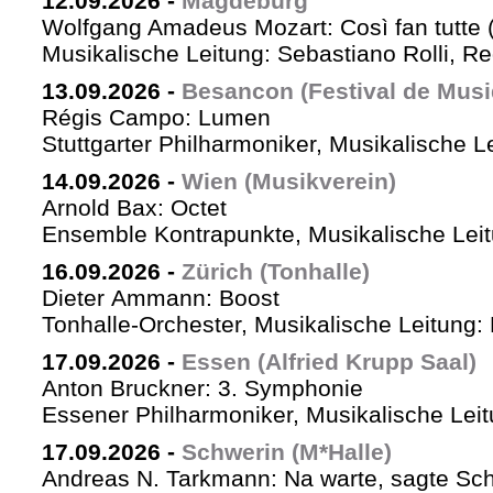
12.09.2026
-
Magdeburg
Wolfgang Amadeus Mozart: Così fan tutte 
Musikalische Leitung: Sebastiano Rolli, Re
13.09.2026
-
Besancon (Festival de Musi
Régis Campo: Lumen
Stuttgarter Philharmoniker, Musikalische L
14.09.2026
-
Wien (Musikverein)
Arnold Bax: Octet
Ensemble Kontrapunkte, Musikalische Leitu
16.09.2026
-
Zürich (Tonhalle)
Dieter Ammann: Boost
Tonhalle-Orchester, Musikalische Leitung:
17.09.2026
-
Essen (Alfried Krupp Saal)
Anton Bruckner: 3. Symphonie
Essener Philharmoniker, Musikalische Leitu
17.09.2026
-
Schwerin (M*Halle)
Andreas N. Tarkmann: Na warte, sagte Sch