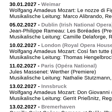
30.01.2027
-
Weimar
Wolfgang Amadeus Mozart: Le nozze di Fi
Musikalische Leitung: Marco Alibrando, R
05.02.2027
-
Dublin (Irish National Opera
Jean-Philippe Rameau: Les Boréades (Pre
Musikalische Leitung: Camille Delaforge, R
10.02.2027
-
London (Royal Opera House
Wolfgang Amadeus Mozart: Così fan tutte 
Musikalische Leitung: Thomas Hengelbrock
11.02.2027
-
Paris (Opéra National)
Jules Massenet: Werther (Premiere)
Musikalische Leitung: Nathalie Stutzmann
13.02.2027
-
Innsbruck
Wolfgang Amadeus Mozart: Don Giovanni 
Musikalische Leitung: Gerrit Prießnitz, Re
13.02.2027
-
Bremerhaven