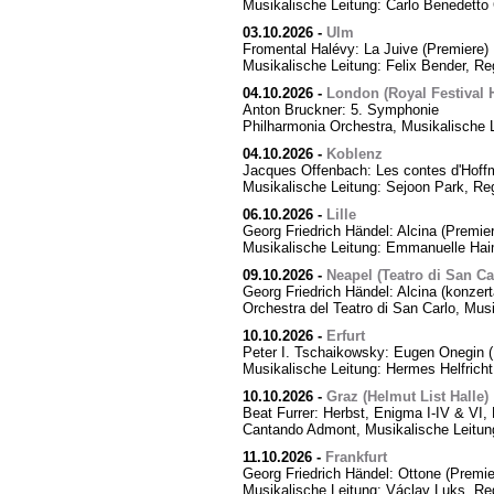
Musikalische Leitung: Carlo Benedetto 
03.10.2026
-
Ulm
Fromental Halévy: La Juive (Premiere)
Musikalische Leitung: Felix Bender, R
04.10.2026
-
London (Royal Festival H
Anton Bruckner: 5. Symphonie
Philharmonia Orchestra, Musikalische 
04.10.2026
-
Koblenz
Jacques Offenbach: Les contes d'Hoff
Musikalische Leitung: Sejoon Park, Reg
06.10.2026
-
Lille
Georg Friedrich Händel: Alcina (Premier
Musikalische Leitung: Emmanuelle Hai
09.10.2026
-
Neapel (Teatro di San Ca
Georg Friedrich Händel: Alcina (konzert
Orchestra del Teatro di San Carlo, Mus
10.10.2026
-
Erfurt
Peter I. Tschaikowsky: Eugen Onegin (
Musikalische Leitung: Hermes Helfricht
10.10.2026
-
Graz (Helmut List Halle)
Beat Furrer: Herbst, Enigma I-IV & VI
Cantando Admont, Musikalische Leitung
11.10.2026
-
Frankfurt
Georg Friedrich Händel: Ottone (Premie
Musikalische Leitung: Václav Luks, Re