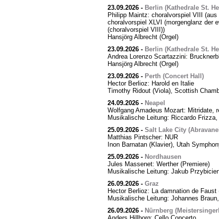
23.09.2026
-
Berlin (Kathedrale St. H
Philipp Maintz: choralvorspiel VIII (aus
choralvorspiel XLVI (morgenglanz der ewi
(choralvorspiel VIII))
Hansjörg Albrecht (Orgel)
23.09.2026
-
Berlin (Kathedrale St. H
Andrea Lorenzo Scartazzini: Brucknerb
Hansjörg Albrecht (Orgel)
23.09.2026
-
Perth (Concert Hall)
Hector Berlioz: Harold en Italie
Timothy Ridout (Viola), Scottish Cham
24.09.2026
-
Neapel
Wolfgang Amadeus Mozart: Mitridate, r
Musikalische Leitung: Riccardo Frizza,
25.09.2026
-
Salt Lake City (Abravanel
Matthias Pintscher: NUR
Inon Barnatan (Klavier), Utah Symphony
25.09.2026
-
Nordhausen
Jules Massenet: Werther (Premiere)
Musikalische Leitung: Jakub Przybicien
26.09.2026
-
Graz
Hector Berlioz: La damnation de Faust 
Musikalische Leitung: Johannes Braun,
26.09.2026
-
Nürnberg (Meistersingerh
Anders Hillborg: Cello Concerto