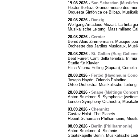
19.08.2026
-
San Sebastian (Musikfes
Hector Berlioz: Grande messe des mor
Orquesta Sinfónica de Bilbao, Musikali
20.08.2026
-
Danzig
Wolfgang Amadeus Mozart: La finta giar
Musikalische Leitung: Massimiliano Cal
20.08.2026
-
Cernier
Bernd Alois Zimmermann: Musique pour
Orchestre des Jardins Musicaux, Musik
26.08.2026
-
St. Gallen (Burg Gallens
Beat Furrer: Canti della tenebra, In mia 
Studie für Klavier
Elina Viluma-Helling (Sopran), Cornelia 
28.08.2026
-
Fertöd (Haydneum Concer
Joseph Haydn: Orlando Paladino
Orfeo Orchestra, Musikalische Leitung
28.08.2026
-
Snape (Maltings Concert 
Anton Bruckner: 9. Symphonie (weitere
London Symphony Orchestra, Musikalis
03.09.2026
-
Chemnitz
Gustav Holst: The Planets
Robert Schumann Philharmonie, Musika
08.09.2026
-
Berlin (Philharmonie)
Anton Bruckner: 4. Sinfonie
Staatskapelle Berlin, Musikalische Lei