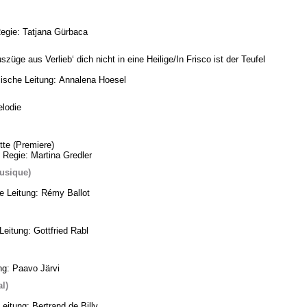
Regie: Tatjana Gürbaca
üge aus Verlieb‘ dich nicht in eine Heilige/In Frisco ist der Teufel
ische Leitung: Annalena Hoesel
lodie
te (Premiere)
 Regie: Martina Gredler
usique)
he Leitung: Rémy Ballot
eitung: Gottfried Rabl
ng: Paavo Järvi
l)
eitung: Bertrand de Billy