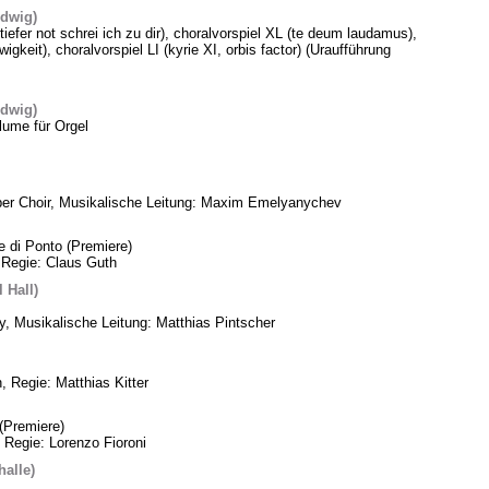
edwig)
 tiefer not schrei ich zu dir), choralvorspiel XL (te deum laudamus),
gkeit), choralvorspiel LI (kyrie XI, orbis factor) (Uraufführung
edwig)
lume für Orgel
ber Choir, Musikalische Leitung: Maxim Emelyanychev
e di Ponto (Premiere)
 Regie: Claus Guth
 Hall)
, Musikalische Leitung: Matthias Pintscher
, Regie: Matthias Kitter
(Premiere)
 Regie: Lorenzo Fioroni
alle)