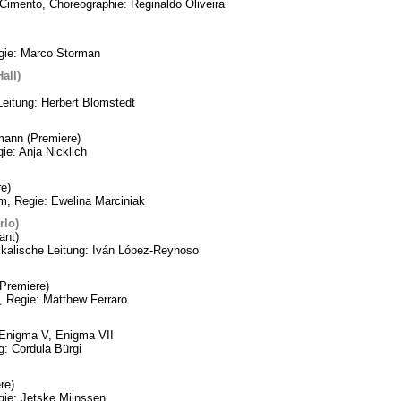
Cimento, Choreographie: Reginaldo Oliveira
egie: Marco Storman
all)
Leitung: Herbert Blomstedt
mann (Premiere)
ie: Anja Nicklich
e)
m, Regie: Ewelina Marciniak
rlo)
ant)
ikalische Leitung: Iván López-Reynoso
Premiere)
, Regie: Matthew Ferraro
, Enigma V, Enigma VII
: Cordula Bürgi
re)
gie: Jetske Mijnssen