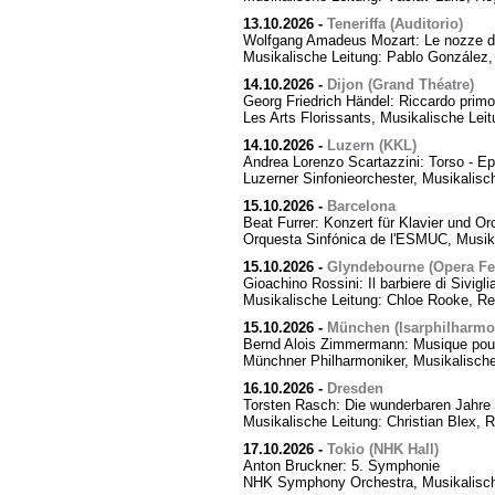
13.10.2026
-
Teneriffa (Auditorio)
Wolfgang Amadeus Mozart: Le nozze di
Musikalische Leitung: Pablo González,
14.10.2026
-
Dijon (Grand Théatre)
Georg Friedrich Händel: Riccardo primo,
Les Arts Florissants, Musikalische Lei
14.10.2026
-
Luzern (KKL)
Andrea Lorenzo Scartazzini: Torso - Ep
Luzerner Sinfonieorchester, Musikalisc
15.10.2026
-
Barcelona
Beat Furrer: Konzert für Klavier und Or
Orquesta Sinfónica de l'ESMUC, Musika
15.10.2026
-
Glyndebourne (Opera Fes
Gioachino Rossini: Il barbiere di Sivigli
Musikalische Leitung: Chloe Rooke, Re
15.10.2026
-
München (Isarphilharmo
Bernd Alois Zimmermann: Musique pour
Münchner Philharmoniker, Musikalische
16.10.2026
-
Dresden
Torsten Rasch: Die wunderbaren Jahre 
Musikalische Leitung: Christian Blex, 
17.10.2026
-
Tokio (NHK Hall)
Anton Bruckner: 5. Symphonie
NHK Symphony Orchestra, Musikalische