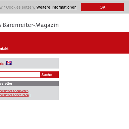
OK
 wir Cookies setzen.
Weitere Informationen
ntakt
lish
sletter
wsletter abonnieren
|
wsletter abbestellen
|