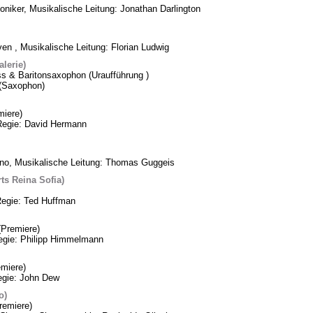
oniker, Musikalische Leitung: Jonathan Darlington
n , Musikalische Leitung: Florian Ludwig
lerie)
ss & Baritonsaxophon (Uraufführung )
k (Saxophon)
iere)
Regie: David Hermann
ino, Musikalische Leitung: Thomas Guggeis
ts Reina Sofia)
Regie: Ted Huffman
Premiere)
Regie: Philipp Himmelmann
miere)
egie: John Dew
o)
remiere)