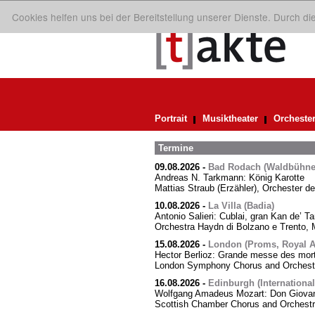
Cookies helfen uns bei der Bereitstellung unserer Dienste. Durch d
Portrait
Musiktheater
Orcheste
Termine
09.08.2026
-
Bad Rodach (Waldbühne 
Andreas N. Tarkmann: König Karotte
Mattias Straub (Erzähler), Orchester d
10.08.2026
-
La Villa (Badia)
Antonio Salieri: Cublai, gran Kan de’ Ta
Orchestra Haydn di Bolzano e Trento, M
15.08.2026
-
London (Proms, Royal Al
Hector Berlioz: Grande messe des mor
London Symphony Chorus and Orchestra
16.08.2026
-
Edinburgh (International
Wolfgang Amadeus Mozart: Don Giovann
Scottish Chamber Chorus and Orchest