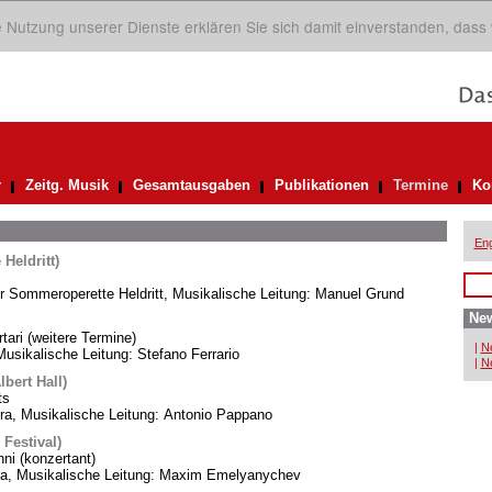
ie Nutzung unserer Dienste erklären Sie sich damit einverstanden, dass
r
Zeitg. Musik
Gesamtausgaben
Publikationen
Termine
Ko
Eng
Heldritt)
er Sommeroperette Heldritt, Musikalische Leitung: Manuel Grund
New
rtari (weitere Termine)
|
Ne
usikalische Leitung: Stefano Ferrario
|
Ne
bert Hall)
ts
, Musikalische Leitung: Antonio Pappano
 Festival)
i (konzertant)
ra, Musikalische Leitung: Maxim Emelyanychev