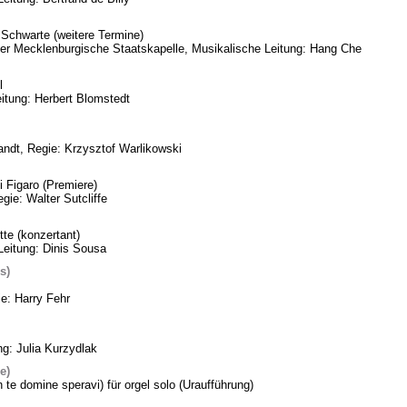
Schwarte (weitere Termine)
eder Mecklenburgische Staatskapelle, Musikalische Leitung: Hang Che
l
itung: Herbert Blomstedt
ndt, Regie: Krzysztof Warlikowski
 Figaro (Premiere)
gie: Walter Sutcliffe
te (konzertant)
Leitung: Dinis Sousa
s)
ie: Harry Fehr
ng: Julia Kurzydlak
e)
n te domine speravi) für orgel solo (Uraufführung)