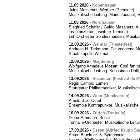
11.09.2026
-
Kopenhagen
Jules Massenet: Werther (Premiere)
Musikalische Leitung: Marie Jacquot, 
11.09.2026
-
Nordhausen
Siegfried Schäfer / Guido Masanetz: Ausz
los (konzertant, weitere Termine)
Loh-Orchester Sondershausen, Musikal
12.09.2026
-
Weimar (Theaterfest)
Andreas N. Tarkmann: Die verlorene Me
Staatskapelle Weimar
12.09.2026
-
Magdeburg
Wolfgang Amadeus Mozart: Così fan tut
Musikalische Leitung: Sebastiano Rolli,
13.09.2026
-
Besancon (Festival de M
Régis Campo: Lumen
Stuttgarter Philharmoniker, Musikalisc
14.09.2026
-
Wien (Musikverein)
Arnold Bax: Octet
Ensemble Kontrapunkte, Musikalische L
16.09.2026
-
Zürich (Tonhalle)
Dieter Ammann: Boost
Tonhalle-Orchester, Musikalische Leitu
17.09.2026
-
Essen (Alfried Krupp Saa
Anton Bruckner: 3. Symphonie
Essener Philharmoniker, Musikalische L