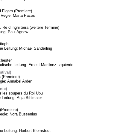
 Figaro (Premiere)
 Regie: Marta Pazos
 Re d’Inghilterra (weitere Termine)
tung: Paul Agnew
itaph
he Leitung: Michael Sanderling
chester
lische Leitung: Ernest Martínez Izquierdo
tival)
a (Premiere)
gie: Annabel Arden
nie)
 les soupers du Roi Ubu
 Leitung: Anja Bihlmaier
(Premiere)
Regie: Nora Bussenius
 Leitung: Herbert Blomstedt