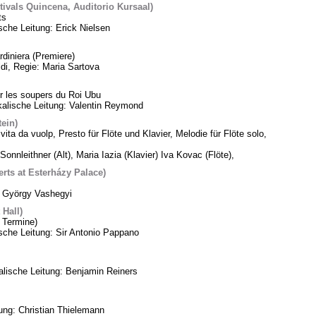
tivals Quincena, Auditorio Kursaal)
ts
sche Leitung: Erick Nielsen
diniera (Premiere)
di, Regie: Maria Sartova
 les soupers du Roi Ubu
alische Leitung: Valentin Reymond
tein)
vita da vuolp, Presto für Flöte und Klavier, Melodie für Flöte solo,
Sonnleithner (Alt), Maria Iazia (Klavier) Iva Kovac (Flöte),
ts at Esterházy Palace)
: György Vashegyi
Hall)
 Termine)
che Leitung: Sir Antonio Pappano
lische Leitung: Benjamin Reiners
tung: Christian Thielemann