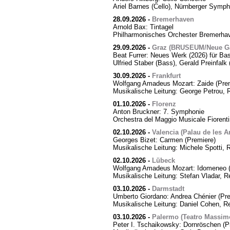
Ariel Barnes (Cello), Nürnberger Symph
28.09.2026
-
Bremerhaven
Arnold Bax: Tintagel
Philharmonisches Orchester Bremerhave
29.09.2026
-
Graz (BRUSEUM/Neue Ga
Beat Furrer: Neues Werk (2026) für Ba
Ulfried Staber (Bass), Gerald Preinfal
30.09.2026
-
Frankfurt
Wolfgang Amadeus Mozart: Zaide (Prem
Musikalische Leitung: George Petrou, 
01.10.2026
-
Florenz
Anton Bruckner: 7. Symphonie
Orchestra del Maggio Musicale Fiorent
02.10.2026
-
Valencia (Palau de les Ar
Georges Bizet: Carmen (Premiere)
Musikalische Leitung: Michele Spotti, 
02.10.2026
-
Lübeck
Wolfgang Amadeus Mozart: Idomeneo (
Musikalische Leitung: Stefan Vladar, 
03.10.2026
-
Darmstadt
Umberto Giordano: Andrea Chénier (Pre
Musikalische Leitung: Daniel Cohen, R
03.10.2026
-
Palermo (Teatro Massim
Peter I. Tschaikowsky: Dornröschen (P