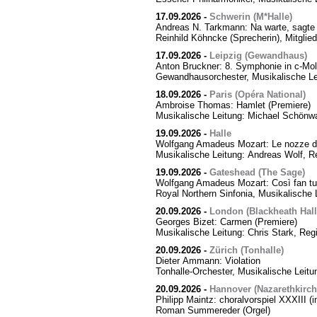
17.09.2026
-
Schwerin (M*Halle)
Andreas N. Tarkmann: Na warte, sagte 
Reinhild Köhncke (Sprecherin), Mitgli
17.09.2026
-
Leipzig (Gewandhaus)
Anton Bruckner: 8. Symphonie in c-Mol
Gewandhausorchester, Musikalische Le
18.09.2026
-
Paris (Opéra National)
Ambroise Thomas: Hamlet (Premiere)
Musikalische Leitung: Michael Schönwa
19.09.2026
-
Halle
Wolfgang Amadeus Mozart: Le nozze di
Musikalische Leitung: Andreas Wolf, Re
19.09.2026
-
Gateshead (The Sage)
Wolfgang Amadeus Mozart: Così fan tut
Royal Northern Sinfonia, Musikalische 
20.09.2026
-
London (Blackheath Hall
Georges Bizet: Carmen (Premiere)
Musikalische Leitung: Chris Stark, Reg
20.09.2026
-
Zürich (Tonhalle)
Dieter Ammann: Violation
Tonhalle-Orchester, Musikalische Leitu
20.09.2026
-
Hannover (Nazarethkirch
Philipp Maintz: choralvorspiel XXXIII (i
Roman Summereder (Orgel)