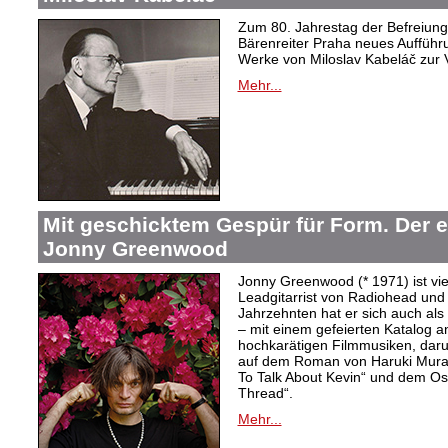
Zum 80. Jahrestag der Befreiung 
Bärenreiter Praha neues Aufführu
Werke von Miloslav Kabeláč zur 
Mehr...
Mit geschicktem Gespür für Form. Der 
Jonny Greenwood
Jonny Greenwood (* 1971) ist vie
Leadgitarrist von Radiohead und 
Jahrzehnten hat er sich auch a
– mit einem gefeierten Katalog 
hochkarätigen Filmmusiken, dar
auf dem Roman von Haruki Mur
To Talk About Kevin“ und dem O
Thread“.
Mehr...