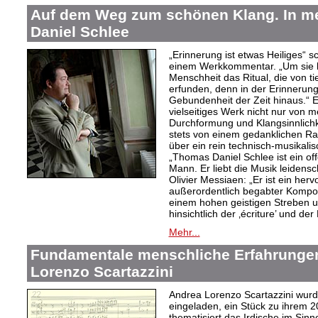
Auf dem Weg zum schönen Klang. In 
Daniel Schlee
„Erinnerung ist etwas Heiliges“ 
einem Werkkommentar. „Um sie le
Menschheit das Ritual, die von t
erfunden, denn in der Erinnerung
Gebundenheit der Zeit hinaus.“ 
vielseitiges Werk nicht nur von m
Durchformung und Klangsinnlichk
stets von einem gedanklichen Ra
über ein rein technisch-musikali
„Thomas Daniel Schlee ist ein offe
Mann. Er liebt die Musik leidensc
Olivier Messiaen: „Er ist ein her
außerordentlich begabter Kompo
einem hohen geistigen Streben un
hinsichtlich der ‚écriture’ und der
Mehr...
Fundamentale menschliche Erfahrungen
Lorenzo Scartazzini
Andrea Lorenzo Scartazzini wur
eingeladen, ein Stück zu ihrem 2
thematisiert das Irdische im Sin