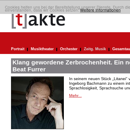
Cookies helfen uns bei der Bereitstellung unserer Dienste. Durch di
einverstanden, dass wir Cookies setzen.
Weitere Informationen
Portrait
Musiktheater
Orchester
Zeitg. Musik
Gesamtau
Klang gewordene Zerbrochenheit. Ein 
Beat Furrer
In seinem neuen Stück „Litanei“ 
Ingeborg Bachmann zu einem in
Sprachlosigkeit, Sprachsuche und
Mehr...